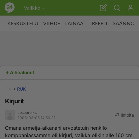
Valikko
KESKUSTELU
VIIHDE
LAINAA
TREFFIT
SÄÄNNÖT
Aihealueet
RUK
Kirjurit
upseereiksi
Ilmoita
2006-03-05 14:50:22
Omana armeija-aikanani arvostetuin henkilö
komppaniassamme oli kirjuri, vaikka olikin alle 160 cm.