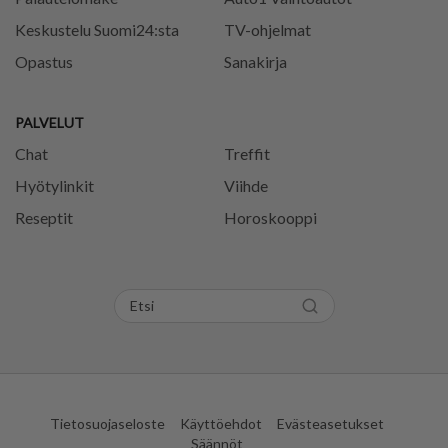
Keskustelu Suomi24:sta
TV-ohjelmat
Opastus
Sanakirja
PALVELUT
Chat
Treffit
Hyötylinkit
Viihde
Reseptit
Horoskooppi
Tietosuojaseloste
Käyttöehdot
Evästeasetukset
Säännöt