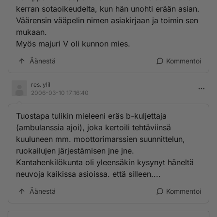
kerran sotaoikeudelta, kun hän unohti erään asian.
Väärensin vääpelin nimen asiakirjaan ja toimin sen
mukaan.
Myös majuri V oli kunnon mies.
Äänestä
Kommentoi
res. ylil
2006-03-10 17:16:40
Tuostapa tulikin mieleeni eräs b-kuljettaja
(ambulanssia ajoi), joka kertoili tehtäviinsä
kuuluneen mm. moottorimarssien suunnittelun,
ruokailujen järjestämisen jne jne.
Kantahenkilökunta oli yleensäkin kysynyt häneltä
neuvoja kaikissa asioissa. että silleen....
Äänestä
Kommentoi