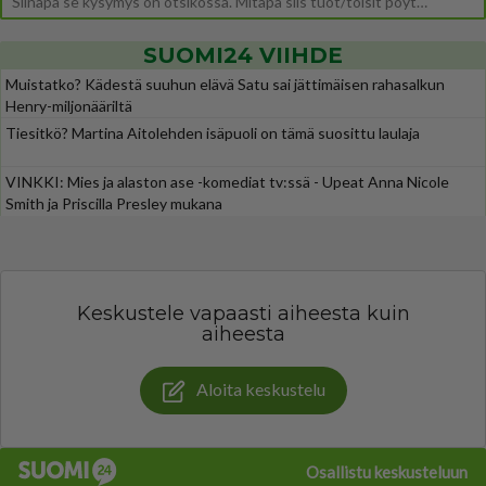
Siinäpä se kysymys on otsikossa. Mitäpä siis tuot/toisit pöytään parisuhteessa? Oletko mies vai nainen? Koetko sen mitä
SUOMI24 VIIHDE
Muistatko? Kädestä suuhun elävä Satu sai jättimäisen rahasalkun
Henry-miljonääriltä
Tiesitkö? Martina Aitolehden isäpuoli on tämä suosittu laulaja
VINKKI: Mies ja alaston ase -komediat tv:ssä - Upeat Anna Nicole
Smith ja Priscilla Presley mukana
Keskustele vapaasti aiheesta kuin
aiheesta
Aloita keskustelu
Osallistu keskusteluun