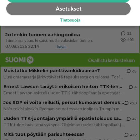
Asetukset
33
Nainen. Onko meissä
415
Sinusta jotain samaa? Näköä tai luonteenpiirteitä? Utelias
Tietosuoja
07.08.2026 21:51
Ikävä
32
Jotenkin tunnen vahingoniloa
405
Tunnenpa vaan. Ei saisi, mutta väkisinkin tunnen.
07.08.2026 22:14
Ikävä
Osallistu keskusteluun
Muistatko Mikkelin panttivankidraaman?
63
Uusi draamasarja järkyttävästä tapauksesta on tulossa. Tositapahtumiin perustuva sarja ammentaa vuoden 1986 Mikkelin pan
Ernest Lawson täräytti erikoisen heiton TTK-lehdistötilaisuudessa: " Onko tässä tarkoituksena...?"
4
Ernest Lawson esitteli uudet TTK-tähtioppilaat ja opettajat torstaina 6.8. lehdistölle. Tulevalla kaudella on yksi hausk
Jos SDP ei voita reilusti, persut kumoavat demokratian Suomesta
620
Näin tekisi ainakin Rydman seuratessaan idolinsa Trumpin mallia https://www.is.fi/politiikka/art-2000012187244.html
Uuden TTK-juontajan ympärillä epätietoisuus sakenee - Nyt MTV hämmentää soppaa
42
TTK tulee taas tänä syksynä. Ohjelman uudet tähtioppilaat julkistetaan torstaina 6. elokuuta klo 14 alkavassa lehdistö
Mitä tuot pöytään parisuhteessa?
479