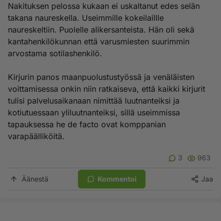
Nakituksen pelossa kukaan ei uskaltanut edes selän
takana naureskella. Useimmille kokeilaillle
naureskeltiin. Puolelle alikersanteista. Hän oli sekä
kantahenkilökunnan että varusmiesten suurimmin
arvostama sotilashenkilö.
Kirjurin panos maanpuolustustyössä ja venäläisten
voittamisessa onkin niin ratkaiseva, että kaikki kirjurit
tulisi palvelusaikanaan nimittää luutnanteiksi ja
kotiutuessaan yliluutnanteiksi, sillä useimmissa
tapauksessa he de facto ovat komppanian
varapäälliköitä.
3
963
Äänestä
Kommentoi
Jaa