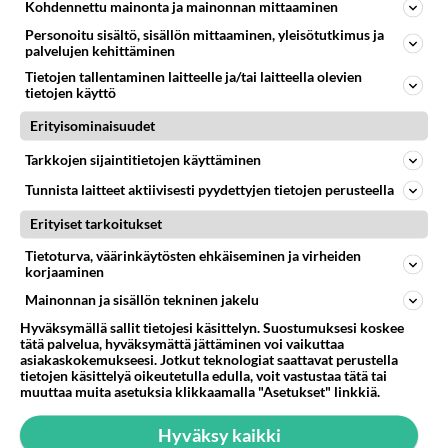
629
Kaivatultasi? Anna jokin tunniste itsestäni tai hänestä.
Kohdennettu mainonta ja mainonnan mittaaminen
07.08.2026 13:15
Ikävä
Personoitu sisältö, sisällön mittaaminen, yleisötutkimus ja
palvelujen kehittäminen
43
Iäkäs Jämsäläinen mies kuoli poliisiautoon matkalla Jyväskylän putkaan
Tietojen tallentaminen laitteelle ja/tai laitteella olevien
562
Iäkäs vanhus humalassa niin huonossa kunnossa, ettei pystynyt huolehtimaan itsestään niin ainoa apu sillä hetkellä oli
tietojen käyttö
07.08.2026 12:07
Jämsä
Erityisominaisuudet
29
Olen luovuttanut
Tarkkojen sijaintitietojen käyttäminen
517
Välimme menivät niin pahasti solmuun, ettei niitä voi enää korjata. On aika jatkaa elämässä eteenpäin. Toivon sulle kaik
07.08.2026 15:03
Ikävä
Tunnista laitteet aktiivisesti pyydettyjen tietojen perusteella
Erityiset tarkoitukset
4
Ernest Lawson täräytti erikoisen heiton TTK-lehdistötilaisuudessa: " Onko tässä tarkoituksena...?"
492
Ernest Lawson esitteli uudet TTK-tähtioppilaat ja opettajat torstaina 6.8. lehdistölle. Tulevalla kaudella on yksi hausk
Tietoturva, väärinkäytösten ehkäiseminen ja virheiden
07.08.2026 07:20
Kotimaiset julkkisjuorut
korjaaminen
Mainonnan ja sisällön tekninen jakelu
32
En välitä sinusta yhtään
Hyväksymällä sallit tietojesi käsittelyn. Suostumuksesi koskee
468
Olet pelkkä itsestään liikoja luuleva ämmä. Kierrän sinut kaukaa nyt ja aina. Olit mulle pelkkä lelu vaan.
tätä palvelua, hyväksymättä jättäminen voi vaikuttaa
07.08.2026 17:14
Ikävä
asiakaskokemukseesi. Jotkut teknologiat saattavat perustella
tietojen käsittelyä oikeutetulla edulla, voit vastustaa tätä tai
66
muuttaa muita asetuksia klikkaamalla "Asetukset" linkkiä.
Hyvä ihminen
419
Koetko olevasi hyvä ihminen ja kohteletko toisia arvostavasti?
08.08.2026 05:09
Ikävä
Hyväksy kaikki