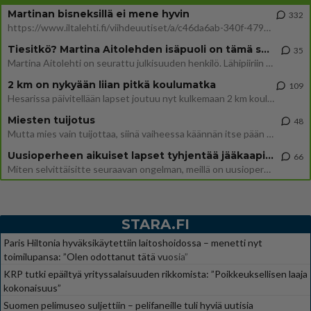
Martinan bisneksillä ei mene hyvin
332
https://www.iltalehti.fi/viihdeuutiset/a/c46da6ab-340f-4790-aaa7-0865eed2336 Yrityksen konkurssihakemus on tullut kärä
Tiesitkö? Martina Aitolehden isäpuoli on tämä suosittu laulaja
35
Martina Aitolehti on seurattu julkisuuden henkilö. Lähipiiriin mahtuu muitakin tunnettuja henkilöitä. Tiesitkö, että Ma
2 km on nykyään liian pitkä koulumatka
109
Hesarissa päivitellään lapset joutuu nyt kulkemaan 2 km kouluun jösses. Ruostefillarilla tuo matka menee vaikka miten äk
Miesten tuijotus
48
Mutta mies vain tuijottaa, siinä vaiheessa käännän itse pään pois. Mikä juttu? Yleensä jos joku tuijottaa tai katsoo, hä
Uusioperheen aikuiset lapset tyhjentää jääkaapin käydessään
66
Miten selvittäisitte seuraavan ongelman, meillä on uusioperhe, minulla teini-ikäiset lapset ja puolisolla aikuiset, jotk
STARA.FI
Paris Hiltonia hyväksikäytettiin laitoshoidossa – menetti nyt
toimilupansa: ”Olen odottanut tätä vuosia”
KRP tutki epäiltyä yrityssalaisuuden rikkomista: ”Poikkeuksellisen laaja
kokonaisuus”
Suomen pelimuseo suljettiin – pelifaneille tuli hyviä uutisia