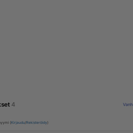
kset
4
Vanh
yymi (
Kirjaudu
/
Rekisteröidy
)