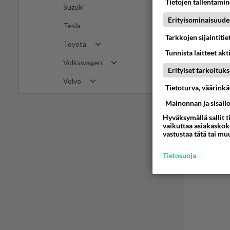
Tietojen tallentamine
Suzuki
Omasta
Erityisominaisuude
noiden
Tesla
Tarkkojen sijaintiti
Ää
Toyota
Tunnista laitteet akt
Volkswagen
Erityiset tarkoituks
Volvo
Tietoturva, väärink
Mainonnan ja sisäll
Hyväksymällä sallit t
vaikuttaa asiakaskoke
vastustaa tätä tai mu
Tietosuoja