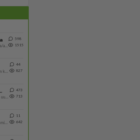
598
ta
1515
Näin tekisi ainakin Rydman seuratessaan idolinsa Trumpin mallia https://www.is.fi/politiikka/art-2000012187244.html
44
827
Olen säälittävä, mitä tulee sinun kohtaamiseen. Tunnen vaan itseni todella epävarmaksi sun kanssa. Jos minun olisi pitän
473
ä Ylen tänään julkaisemassa tuoreimmassa gallup-kyselyssä.
713
https://yle.fi/a/74-20239449 Perussuomalaisilla hurja- ja ylivoimaisesti suurin nousu tässä uudessa Ylen gallupissa. Kyl
11
642
Poliisin mukaan nuori oli lähes täysi-ikäinen. Ennen iltakuutta tulleen ilmoituksen mukaan ihminen oli joutunut mahdoll