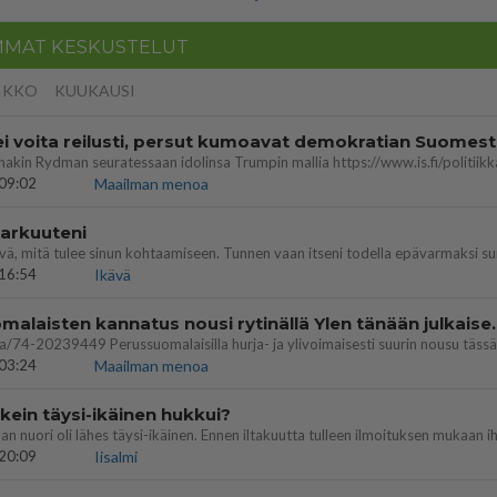
MMAT KESKUSTELUT
IKKO
KUUKAUSI
ei voita reilusti, persut kumoavat demokratian Suomes
09:02
Maailman menoa
 arkuuteni
16:54
Ikävä
Perussuomalaisten kannatus nousi rytinäll
03:24
Maailman menoa
ein täysi-ikäinen hukkui?
20:09
Iisalmi