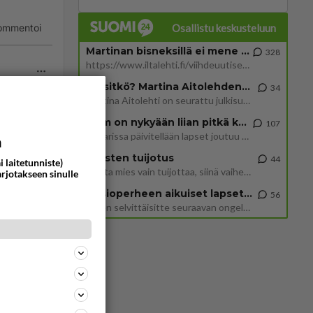
Osallistu keskusteluun
ommentoi
Martinan bisneksillä ei mene hyvin
328
https://www.iltalehti.fi/viihdeuutiset/a/c46da6ab-340f-4790-aaa7-0865eed2336 Yrityksen konkurssihakemus on tullut kärä
Tiesitkö? Martina Aitolehden isäpuoli on tämä suosittu laulaja
34
Martina Aitolehti on seurattu julkisuuden henkilö. Lähipiiriin mahtuu muitakin tunnettuja henkilöitä. Tiesitkö, että Ma
2 km on nykyään liian pitkä koulumatka
107
ommentoi
Hesarissa päivitellään lapset joutuu nyt kulkemaan 2 km kouluun jösses. Ruostefillarilla tuo matka menee vaikka miten äk
a
Miesten tuijotus
44
i laitetunniste)
Mutta mies vain tuijottaa, siinä vaiheessa käännän itse pään pois. Mikä juttu? Yleensä jos joku tuijottaa tai katsoo, hä
arjotakseen sinulle
Uusioperheen aikuiset lapset tyhjentää jääkaapin käydessään
56
Miten selvittäisitte seuraavan ongelman, meillä on uusioperhe, minulla teini-ikäiset lapset ja puolisolla aikuiset, jotk
 En
hes
ovat
.