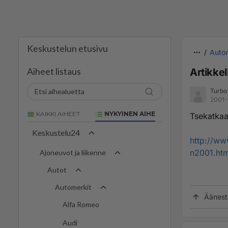
Keskustelun etusivu
Autom
Aiheet listaus
Artikke
Turbo
2001-
KAIKKI AIHEET
NYKYINEN AIHE
Tsekatkaa
Keskustelu24
http://ww
n2001.htm
Ajoneuvot ja liikenne
Autot
Automerkit
Äänest
Alfa Romeo
Audi