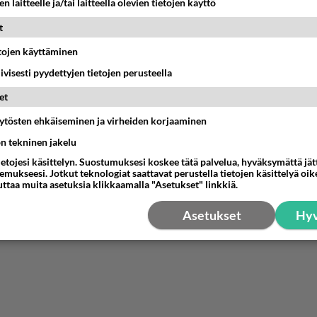
n laitteelle ja/tai laitteella olevien tietojen käyttö
 mielestäni autonvalmistajan pitäisi löytää "kultainen keskit
t
 "saippualaatikko" ja Volvo 240 -mallien väliltä. Mielipideas
etojen käyttäminen
nestä
K
iivisesti pyydettyjen tietojen perusteella
et
äytösten ehkäiseminen ja virheiden korjaaminen
ön tekninen jakelu
ietojesi käsittelyn. Suostumuksesi koskee tätä palvelua, hyväksymättä jä
mukseesi. Jotkut teknologiat saattavat perustella tietojen käsittelyä oike
uttaa muita asetuksia klikkaamalla "Asetukset" linkkiä.
Asetukset
Hyv