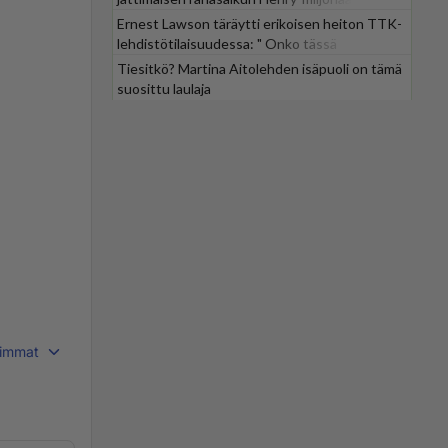
Ernest Lawson täräytti erikoisen heiton TTK-
lehdistötilaisuudessa: " Onko tässä
tarkoituksena...?"
Tiesitkö? Martina Aitolehden isäpuoli on tämä
suosittu laulaja
immat