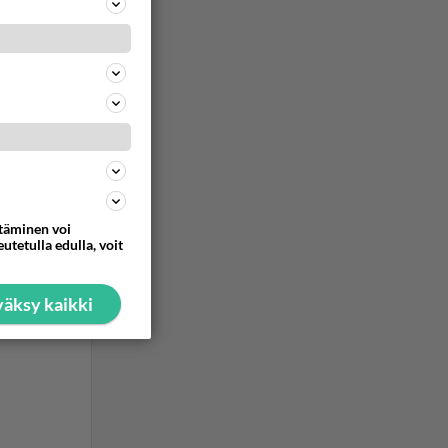
ie"
ia.
ommentoi
ttäminen voi
utetulla edulla, voit
äksy kaikki