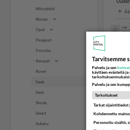
Uuden 
Mitsubishi
Ää
Nissan
vw
Opel
2001
Peugeot
... kai
Porsche
Ään
Tarvitsemme s
Renault
Palvelu ja sen
kolman
Rover
käyttäen evästeitä ja
T
tarkoituksenmukaisi
2
Saab
Palvelu ja sen kumpp
Kaikki
Seat
tarkoi
Tarkoitukset
kaikis
Skoda
Tarkat sijaintitiedo
ympyrä
Smart
Kohdennettu mainon
pyöreä
Personoitu sisältö, 
Subaru
Toinen