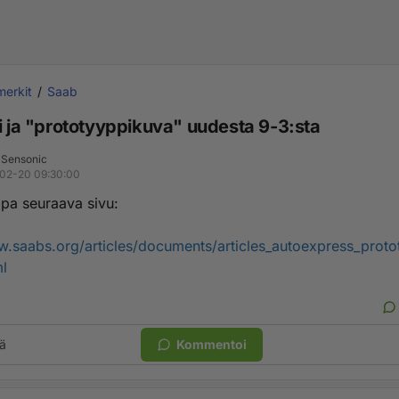
erkit
Saab
li ja "prototyyppikuva" uudesta 9-3:sta
 Sensonic
02-20 09:30:00
pa seuraava sivu:
w.saabs.org/articles/documents/articles_autoexpress_prot
l
ä
Kommentoi