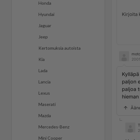
Honda
Hyundai
Jaguar
Jeep
Kertomuksia autoista
moto
Kia
2001
Lada
Kylläpä
paljon 
Lancia
paljoa 
Lexus
hieman 
Maserati
Ään
Mazda
T
Mercedes-Benz
2
Mini Cooper