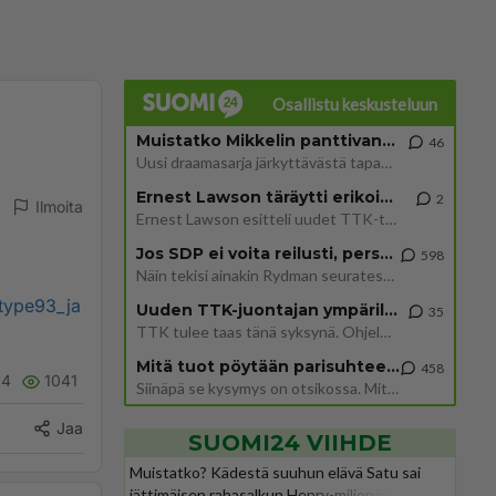
Osallistu keskusteluun
Muistatko Mikkelin panttivankidraaman?
46
Uusi draamasarja järkyttävästä tapauksesta on tulossa. Tositapahtumiin perustuva sarja ammentaa vuoden 1986 Mikkelin pan
Ernest Lawson täräytti erikoisen heiton TTK-lehdistötilaisuudessa: " Onko tässä tarkoituksena...?"
2
Ilmoita
Ernest Lawson esitteli uudet TTK-tähtioppilaat ja opettajat torstaina 6.8. lehdistölle. Tulevalla kaudella on yksi hausk
Jos SDP ei voita reilusti, persut kumoavat demokratian Suomesta
598
Näin tekisi ainakin Rydman seuratessaan idolinsa Trumpin mallia https://www.is.fi/politiikka/art-2000012187244.html
otype93_ja
Uuden TTK-juontajan ympärillä epätietoisuus sakenee - Nyt MTV hämmentää soppaa
35
TTK tulee taas tänä syksynä. Ohjelman uudet tähtioppilaat julkistetaan torstaina 6. elokuuta klo 14 alkavassa lehdistö
Mitä tuot pöytään parisuhteessa?
458
4
1041
Siinäpä se kysymys on otsikossa. Mitäpä siis tuot/toisit pöytään parisuhteessa? Oletko mies vai nainen? Koetko sen mitä
Jaa
SUOMI24 VIIHDE
Muistatko? Kädestä suuhun elävä Satu sai
jättimäisen rahasalkun Henry-miljonääriltä