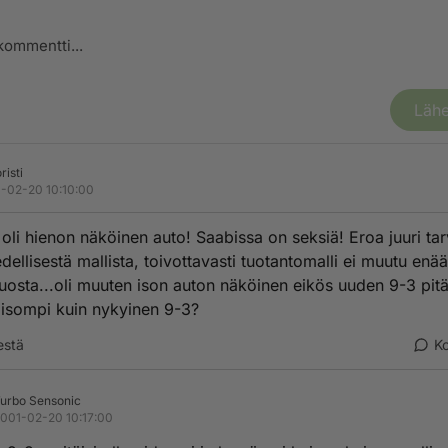
Lähe
risti
-02-20 10:10:00
 oli hienon näköinen auto! Saabissa on seksiä! Eroa juuri tar
edellisestä mallista, toivottavasti tuotantomalli ei muutu enä
tuosta...oli muuten ison auton näköinen eikös uuden 9-3 pitäi
isompi kuin nykyinen 9-3?
estä
K
urbo Sensonic
001-02-20 10:17:00