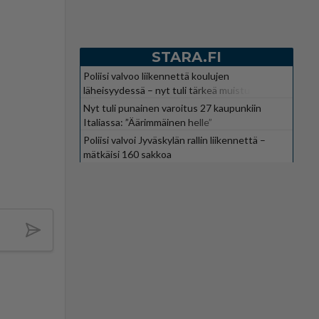
STARA.FI
Poliisi valvoo liikennettä koulujen
läheisyydessä – nyt tuli tärkeä muistutus
Nyt tuli punainen varoitus 27 kaupunkiin
Italiassa: ”Äärimmäinen helle”
Poliisi valvoi Jyväskylän rallin liikennettä –
mätkäisi 160 sakkoa