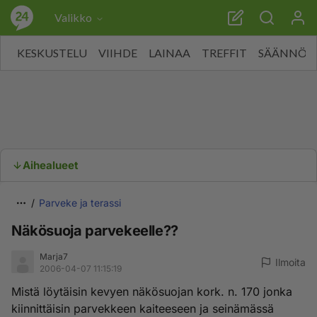
Valikko
KESKUSTELU
VIIHDE
LAINAA
TREFFIT
SÄÄNNÖT
Aihealueet
Parveke ja terassi
Näkösuoja parvekeelle??
Marja7
Ilmoita
2006-04-07 11:15:19
Mistä löytäisin kevyen näkösuojan kork. n. 170 jonka
kiinnittäisin parvekkeen kaiteeseen ja seinämässä