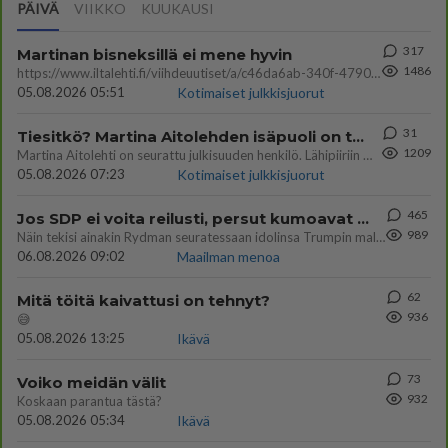
PÄIVÄ
VIIKKO
KUUKAUSI
317
Martinan bisneksillä ei mene hyvin
1486
https://www.iltalehti.fi/viihdeuutiset/a/c46da6ab-340f-4790-aaa7-0865eed2336 Yrityksen konkurssihakemus on tullut kärä
05.08.2026 05:51
Kotimaiset julkkisjuorut
31
Tiesitkö? Martina Aitolehden isäpuoli on tämä suosittu laulaja
1209
Martina Aitolehti on seurattu julkisuuden henkilö. Lähipiiriin mahtuu muitakin tunnettuja henkilöitä. Tiesitkö, että Ma
05.08.2026 07:23
Kotimaiset julkkisjuorut
465
Jos SDP ei voita reilusti, persut kumoavat demokratian Suomesta
989
Näin tekisi ainakin Rydman seuratessaan idolinsa Trumpin mallia https://www.is.fi/politiikka/art-2000012187244.html
06.08.2026 09:02
Maailman menoa
62
Mitä töitä kaivattusi on tehnyt?
936
😅
05.08.2026 13:25
Ikävä
73
Voiko meidän välit
932
Koskaan parantua tästä?
05.08.2026 05:34
Ikävä