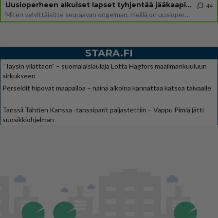
Uusioperheen aikuiset lapset tyhjentää jääkaapin käydessään
44
Miten selvittäisitte seuraavan ongelman, meillä on uusioperhe, minulla teini-ikäiset lapset ja puolisolla aikuiset, jotk
STARA.FI
”Täysin yllättäen” – suomalaislaulaja Lotta Hagfors maailmankuuluun
sirkukseen
Perseidit hipovat maapalloa – näinä aikoina kannattaa katsoa taivaalle
Tanssii Tähtien Kanssa -tanssiparit paljastettiin – Vappu Pimiä jätti
suosikkiohjelman