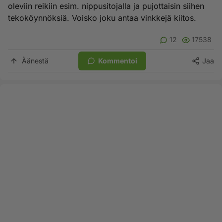
oleviin reikiin esim. nippusitojalla ja pujottaisin siihen
tekoköynnöksiä. Voisko joku antaa vinkkejä kiitos.
12
17538
Äänestä
Kommentoi
Jaa