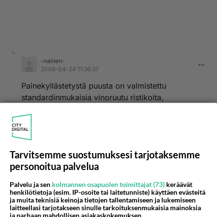
-nainen-
2006-04-24 11:36:37
Painekyllästetystä puusta on valmistettu
standardinmukaisia vinoruutu ristikoita,
kehysrimoilla vahvistettuna molemmin puolin,
että ei väänny lämmön vaihteluissa.
Ristikkoa löytyy valmiina kokoa 120x180 tai
Tarvitsemme suostumuksesi tarjotaksemme
140x200. Ristikon voi kiinnittää parvekkeen
personoitua palvelua
betonreunaan (kaiteeseen) ja sivuseinään metalli
kiinnikkeillä/proppaamalla. On riittävän tukeva ja
Palvelu ja sen
kolmannen osapuolen toimittajat (73)
keräävät
kestää kovemmassakin tuulessa. Näitä
henkilötietoja (esim. IP-osoite tai laitetunniste) käyttäen evästeitä
ja muita teknisiä keinoja tietojen tallentamiseen ja lukemiseen
näkösuojakehikoita myy puutarha-alanmyymälät
laitteellasi tarjotakseen sinulle tarkoituksenmukaisia mainoksia
ympäri Suomea.
ja parhaan mahdollisen asiakaskokemuksen.