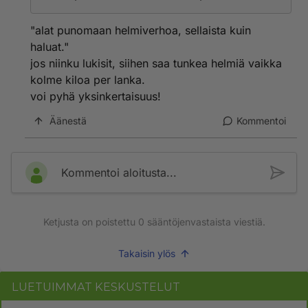
"alat punomaan helmiverhoa, sellaista kuin
haluat."
jos niinku lukisit, siihen saa tunkea helmiä vaikka
kolme kiloa per lanka.
voi pyhä yksinkertaisuus!
Äänestä
Kommentoi
Kommentoi aloitusta...
Ketjusta on poistettu
0
sääntöjenvastaista viestiä.
Takaisin ylös
LUETUIMMAT KESKUSTELUT