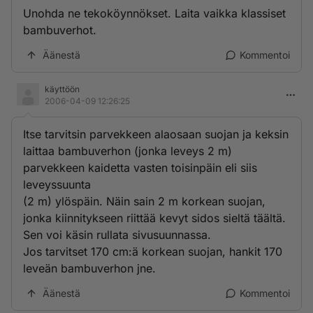
Unohda ne tekoköynnökset. Laita vaikka klassiset
bambuverhot.
Äänestä
Kommentoi
käyttöön
2006-04-09 12:26:25
Itse tarvitsin parvekkeen alaosaan suojan ja keksin
laittaa bambuverhon (jonka leveys 2 m)
parvekkeen kaidetta vasten toisinpäin eli siis
leveyssuunta
(2 m) ylöspäin. Näin sain 2 m korkean suojan,
jonka kiinnitykseen riittää kevyt sidos sieltä täältä.
Sen voi käsin rullata sivusuunnassa.
Jos tarvitset 170 cm:ä korkean suojan, hankit 170
leveän bambuverhon jne.
Äänestä
Kommentoi