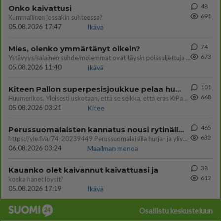
48
Onko kaivattusi
691
Kummallinen jossakin suhteessa?
05.08.2026 17:47
Ikävä
74
Mies, olenko ymmärtänyt oikein?
673
Ystävyys/salainen suhde/molemmat ovat täysin poissuljettuja asioita? Nainen
05.08.2026 11:40
Ikävä
101
Kiteen Pallon superpesisjoukkue pelaa huumeiden vaikutuksen alaisena
668
Huumerikos. Yleisesti uskotaan, että se seikka, että eräs KiPan pelaaja kärähtää huumeista, on vain jäävuoren huippu. M
05.08.2026 03:21
Kitee
465
Perussuomalaisten kannatus nousi rytinällä Ylen tänään julkaisemassa tuoreimmassa gallup-kyselyssä.
632
https://yle.fi/a/74-20239449 Perussuomalaisilla hurja- ja ylivoimaisesti suurin nousu tässä uudessa Ylen gallupissa. Kyl
06.08.2026 03:24
Maailman menoa
38
Kauanko olet kaivannut kaivattuasi ja
612
koska hänet löysit?
05.08.2026 17:19
Ikävä
Osallistu keskusteluun