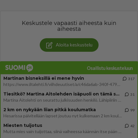
Keskustele vapaasti aiheesta kuin
aiheesta
Aloita keskustelu
Osallistu keskusteluun
Martinan bisneksillä ei mene hyvin
317
https://www.iltalehti.fi/viihdeuutiset/a/c46da6ab-340f-4790-aaa7-0865eed2336 Yrityksen konkurssihakemus on tullut kärä
Tiesitkö? Martina Aitolehden isäpuoli on tämä suosittu laulaja
31
Martina Aitolehti on seurattu julkisuuden henkilö. Lähipiiriin mahtuu muitakin tunnettuja henkilöitä. Tiesitkö, että Ma
2 km on nykyään liian pitkä koulumatka
99
Hesarissa päivitellään lapset joutuu nyt kulkemaan 2 km kouluun jösses. Ruostefillarilla tuo matka menee vaikka miten äk
Miesten tuijotus
42
Mutta mies vain tuijottaa, siinä vaiheessa käännän itse pään pois. Mikä juttu? Yleensä jos joku tuijottaa tai katsoo, hä