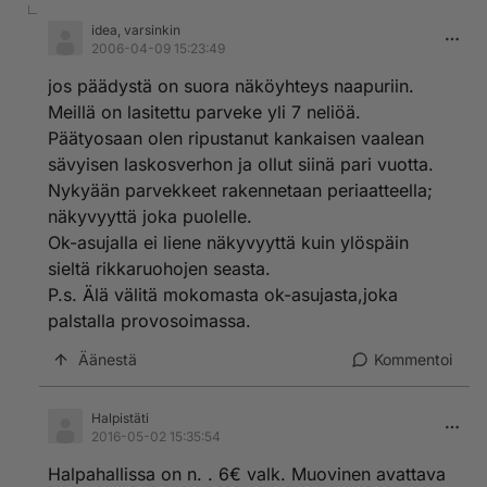
idea, varsinkin
2006-04-09 15:23:49
jos päädystä on suora näköyhteys naapuriin.
Meillä on lasitettu parveke yli 7 neliöä.
Päätyosaan olen ripustanut kankaisen vaalean
sävyisen laskosverhon ja ollut siinä pari vuotta.
Nykyään parvekkeet rakennetaan periaatteella;
näkyvyyttä joka puolelle.
Ok-asujalla ei liene näkyvyyttä kuin ylöspäin
sieltä rikkaruohojen seasta.
P.s. Älä välitä mokomasta ok-asujasta,joka
palstalla provosoimassa.
Äänestä
Kommentoi
Halpistäti
2016-05-02 15:35:54
Halpahallissa on n. . 6€ valk. Muovinen avattava