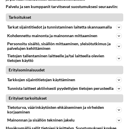
Palvelu ja sen kumppanit tarvitsevat suostumuksesi seuraaviin:
Ristikko kestää hyvin myös monivuotisen
Tarkoitukset
köynnöskasvin, jonka voi istuttaa vastaavaan
painekyllästettyyn istutuslaatikkoon parvekkeen
Tarkat sijaintitiedot ja tunnistaminen laitetta skannaamalla
lattialle. Laatikoita löytyy samaisesta
Kohdennettu mainonta ja mainonnan mittaaminen
myymälästä.
Personoitu sisältö, sisällön mittaaminen, yleisötutkimus ja
palvelujen kehittäminen
Äänestä
Kommentoi
Tietojen tallentaminen laitteelle ja/tai laitteella olevien
tietojen käyttö
peukku kämmenessäkin osasi
Erityisominaisuudet
2006-04-16 09:42:01
Tarkkojen sijaintitietojen käyttäminen
joka notkossa. Osta sieltä metallilankaa, jäykkää.
Tunnista laitteet aktiivisesti pyydettyjen tietojen perusteella
Sitten ostat muutaman pussin irtohelmiä. Sitten
vaan alat punomaan helmiverhoa, sellaista kuin
Erityiset tarkoitukset
haluat. Metallilankaa pystyy taivuttelemaan miten
Tietoturva, väärinkäytösten ehkäiseminen ja virheiden
vaan,ja kun suunnittelet, siitä tulee kaunis. Mulla
korjaaminen
roikkuu sellaisia lankavirityksiä takapihan pergolan
Mainonnan ja sisällön tekninen jakelu
raoista villiviinin seassa,hauska näky.
Hyväksymällä sallit tietojesi käsittelyn. Suostumuksesi koskee