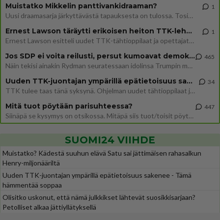
Muistatko Mikkelin panttivankidraaman?
1
Uusi draamasarja järkyttävästä tapauksesta on tulossa. Tositapahtumiin perustuva sarja ammentaa vuoden 1986 Mikkelin pan
Ernest Lawson täräytti erikoisen heiton TTK-lehdistötilaisuudessa: " Onko tässä tarkoituksena...?"
1
Ernest Lawson esitteli uudet TTK-tähtioppilaat ja opettajat torstaina 6.8. lehdistölle. Tulevalla kaudella on yksi hausk
Jos SDP ei voita reilusti, persut kumoavat demokratian Suomesta
465
Näin tekisi ainakin Rydman seuratessaan idolinsa Trumpin mallia https://www.is.fi/politiikka/art-2000012187244.html
Uuden TTK-juontajan ympärillä epätietoisuus sakenee - Nyt MTV hämmentää soppaa
34
TTK tulee taas tänä syksynä. Ohjelman uudet tähtioppilaat julkistetaan torstaina 6. elokuuta klo 14 alkavassa lehdistö
Mitä tuot pöytään parisuhteessa?
447
Siinäpä se kysymys on otsikossa. Mitäpä siis tuot/toisit pöytään parisuhteessa? Oletko mies vai nainen? Koetko sen mitä
SUOMI24 VIIHDE
Muistatko? Kädestä suuhun elävä Satu sai jättimäisen rahasalkun
Henry-miljonääriltä
Uuden TTK-juontajan ympärillä epätietoisuus sakenee - Tämä
hämmentää soppaa
Olisitko uskonut, että nämä julkkikset lähtevät suosikkisarjaan?
Petolliset alkaa jättiyllätyksellä