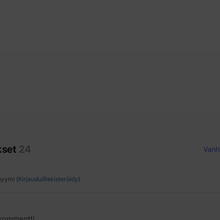
kset
24
Vanh
yymi (
Kirjaudu
/
Rekisteröidy
)