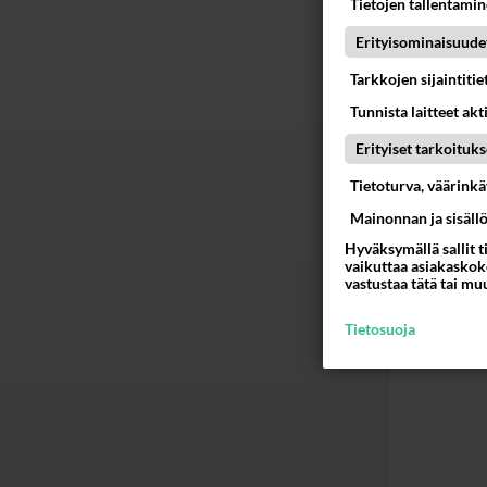
Tietojen tallentamine
Tuntuu
Erityisominaisuude
lähtö
Tarkkojen sijaintiti
piiloh
toinen
Tunnista laitteet akt
käytet
Erityiset tarkoituks
rakast
lisäks
Tietoturva, väärink
anaali
Mainonnan ja sisäll
miehes
Hyväksymällä sallit t
olosuh
vaikuttaa asiakaskoke
vastustaa tätä tai mu
toisee
Ää
Tietosuoja