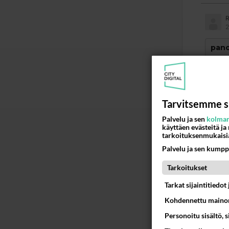
R
2
pano
Kyllä
on pi
tykkää
Tarvitsemme s
kokea 
Palvelu ja sen
kolman
käyttäen evästeitä ja
Ää
tarkoituksenmukaisi
Palvelu ja sen kumpp
h
2
Tarkoitukset
Tarkat sijaintitiedo
Raija
on pi
Kohdennettu mainon
miehi
Personoitu sisältö, 
suhte
Lue l