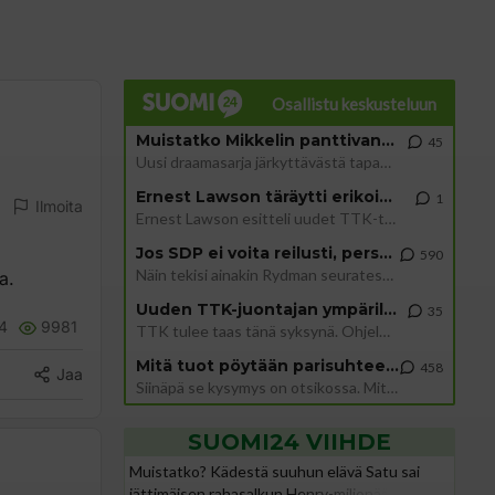
Osallistu keskusteluun
Muistatko Mikkelin panttivankidraaman?
45
Uusi draamasarja järkyttävästä tapauksesta on tulossa. Tositapahtumiin perustuva sarja ammentaa vuoden 1986 Mikkelin pan
Ernest Lawson täräytti erikoisen heiton TTK-lehdistötilaisuudessa: " Onko tässä tarkoituksena...?"
1
Ilmoita
Ernest Lawson esitteli uudet TTK-tähtioppilaat ja opettajat torstaina 6.8. lehdistölle. Tulevalla kaudella on yksi hausk
Jos SDP ei voita reilusti, persut kumoavat demokratian Suomesta
590
Näin tekisi ainakin Rydman seuratessaan idolinsa Trumpin mallia https://www.is.fi/politiikka/art-2000012187244.html
a.
Uuden TTK-juontajan ympärillä epätietoisuus sakenee - Nyt MTV hämmentää soppaa
35
4
9981
TTK tulee taas tänä syksynä. Ohjelman uudet tähtioppilaat julkistetaan torstaina 6. elokuuta klo 14 alkavassa lehdistö
Mitä tuot pöytään parisuhteessa?
458
Jaa
Siinäpä se kysymys on otsikossa. Mitäpä siis tuot/toisit pöytään parisuhteessa? Oletko mies vai nainen? Koetko sen mitä
SUOMI24 VIIHDE
Muistatko? Kädestä suuhun elävä Satu sai
jättimäisen rahasalkun Henry-miljonääriltä