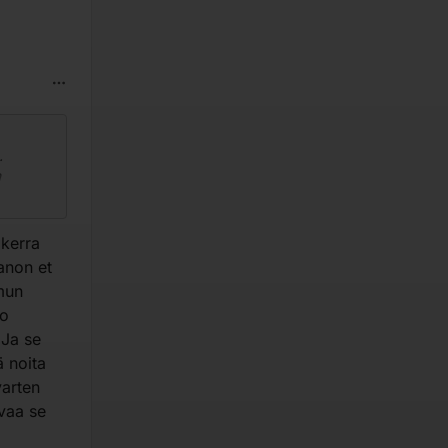
.
n
omo vai
 kerra
rrastavat
anon et
 mun
jo
 toiseen
 Ja se
 noita
varten
rvaa se