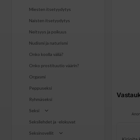
Miesten itsetyydytys
Naisten itsetyydytys
Neitsyys ja poikuus
Nudismi ja naturismi
Onko koolla väliä?
Onko prostituutio väärin?
Orgasmi
Peppuseksi
Vastau
Ryhmäseksi
Seksi
Anon
Seksilehdet ja -elokuvat
Seksinovellit