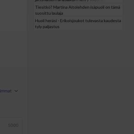
Tiesitkö? Martina Aitolehden isäpuoli on tämä
suosittu laulaja
Huoli heräsi - Erikoisjoukot tulevasta kaudesta
tyly paljastus
immat
5000