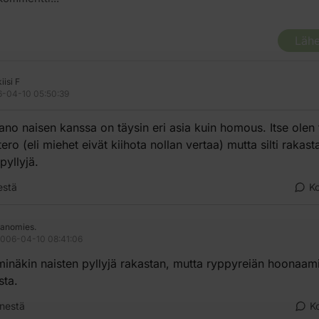
Lähe
iisi F
-04-10 05:50:39
ano naisen kanssa on täysin eri asia kuin homous. Itse olen 
ro (eli miehet eivät kiihota nollan vertaa) mutta silti rakast
pyllyjä.
estä
K
anomies.
006-04-10 08:41:06
minäkin naisten pyllyjä rakastan, mutta ryppyreiän hoonaam
sta.
nestä
K