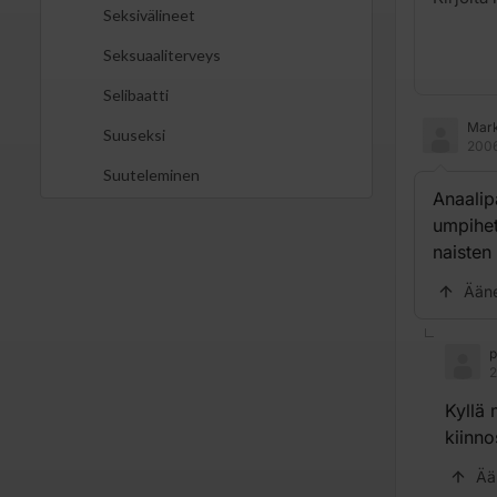
Seksivälineet
Seksuaaliterveys
Selibaatti
Mark
Suuseksi
2006
Suuteleminen
Anaalip
umpihete
naisten 
Ään
p
2
Kyllä 
kiinno
Ää