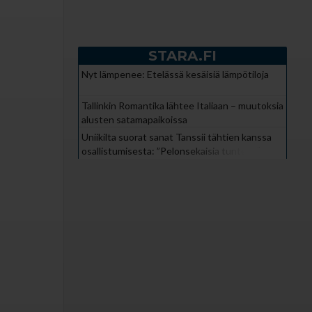
STARA.FI
Nyt lämpenee: Etelässä kesäisiä lämpötiloja
Tallinkin Romantika lähtee Italiaan – muutoksia
alusten satamapaikoissa
Uniikilta suorat sanat Tanssii tähtien kanssa
osallistumisesta: ”Pelonsekaisia tunteita”