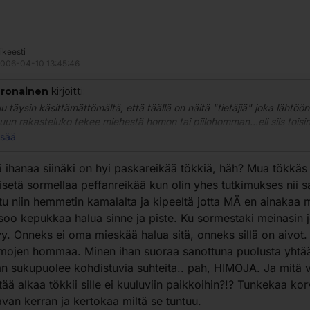
ikeesti
006-04-10 13:45:46
ronainen
kirjoitti:
u täysin käsittämättömältä, että täällä on näitä "tietäjiä" joka lähtöön
un rakasteluko tekee miehestä homon tai piilohomman...eli siis toisi
n...määrittääkö sentin päässä oleva toinen reikä sen, että mies on h
isää
o?Jos tätä logiikkaan käytettään, niin olisi hauska kuulla mielipiteesi
notosta! Homot rakastelevat toisiaan peppuun,koska mitään muita
 ihanaa siinäki on hyi paskareikää tökkiä, häh? Mua tökkäs
oehtoja suun lisäksi ei oikein anatoomisesti ole. Mutta monet parit ha
isetä sormellaa peffanreikää kun olin yhes tutkimukses nii s
iseksiä,koska se on mauste...tuntuu erilaiselta...myös naisesta kuin
tu niin hemmetin kamalalta ja kipeeltä jotta MÄ en ainakaa
stä.Ei se tarkoita kuitenkaan sitä, että mies voisi koskaan,missään
isoo kepukkaa halua sinne ja piste. Ku sormestaki meinasin 
hteessa rakastella toisen miehen kanssa...tai tuntea ylipäätään vetoa
en...huh,mitä asiantuntijoita täällä pyörii!!!
y. Onneks ei oma mieskää halua sitä, onneks sillä on aivot.
mojen hommaa. Minen ihan suoraa sanottuna puolusta yhtää
n sukupuolee kohdistuvia suhteita.. pah, HIMOJA. Ja mitä 
itää alkaa tökkii sille ei kuuluviin paikkoihin?!? Tunkekaa ko
van kerran ja kertokaa miltä se tuntuu.