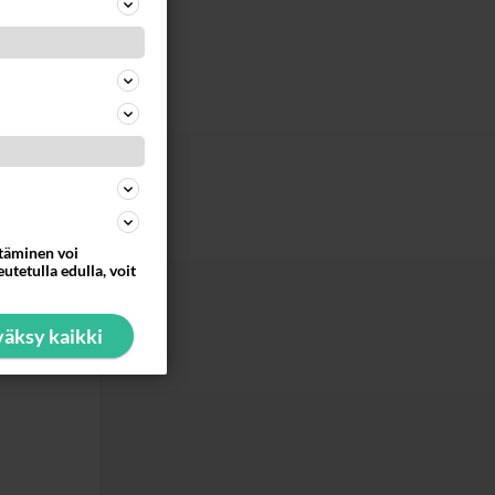
leva
n
t
uun
ta kuin
issään
ttäminen voi
än vetoa
utetulla edulla, voit
ommentoi
äksy kaikki