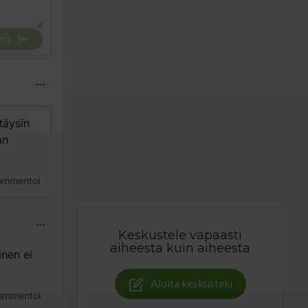
tä
täysin
an
ommentoi
Keskustele vapaasti
aiheesta kuin aiheesta
inen ei
Aloita keskustelu
ommentoi