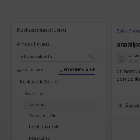
Keskustelun etusivu
Seksi
As
Aiheet listaus
anaalip
A-Aat
2006-
KAIKKI AIHEET
NYKYINEN AIHE
on homoje
pornoelik
Keskustelu24
Seksi
Asennot
Äänest
Karvojen ajelu
Leikit ja fetissit
Mieskunto