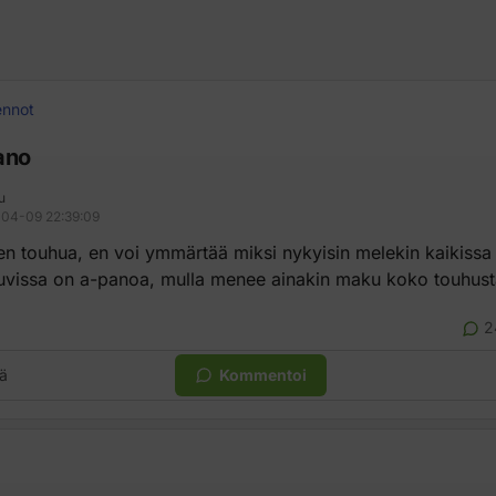
ennot
ano
u
04-09 22:39:09
n touhua, en voi ymmärtää miksi nykyisin melekin kaikissa
uvissa on a-panoa, mulla menee ainakin maku koko touhust
2
ä
Kommentoi