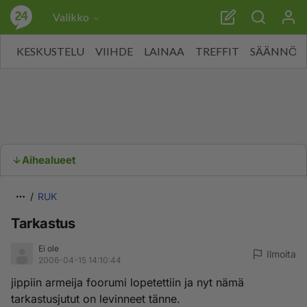
Valikko
KESKUSTELU
VIIHDE
LAINAA
TREFFIT
SÄÄNNÖT
Aihealueet
RUK
Tarkastus
Ei ole
Ilmoita
2006-04-15 14:10:44
jippiin armeija foorumi lopetettiin ja nyt nämä
tarkastusjutut on levinneet tänne.