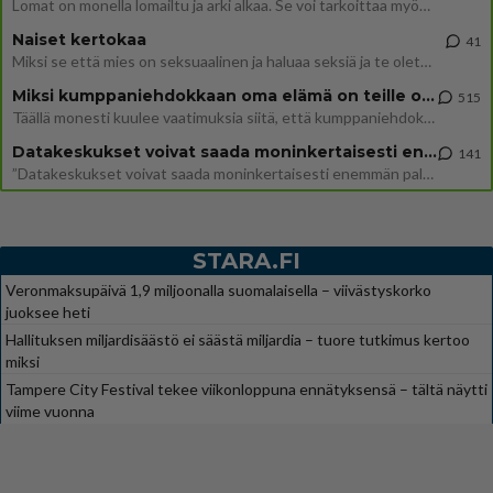
Lomat on monella lomailtu ja arki alkaa. Se voi tarkoittaa myös sitä, että grillailut on grillattu ja palataan arjen ruo
Naiset kertokaa
41
Miksi se että mies on seksuaalinen ja haluaa seksiä ja te olette hänen mielestänne haluttava on vastenmielistä? Mikä sii
Miksi kumppaniehdokkaan oma elämä on teille ongelma?
515
Täällä monesti kuulee vaatimuksia siitä, että kumppaniehdokkaalla ei saisi olla lemmikkejä, lapsia, kavereita, eksiä, su
Datakeskukset voivat saada moninkertaisesti enemmän palautuksia kuin mitä ne maksavat veroja
141
”Datakeskukset voivat saada moninkertaisesti enemmän palautuksia kuin mitä ne maksavat veroja”, sanoo professori Jussi K
STARA.FI
Veronmaksupäivä 1,9 miljoonalla suomalaisella – viivästyskorko
juoksee heti
Hallituksen miljardisäästö ei säästä miljardia – tuore tutkimus kertoo
miksi
Tampere City Festival tekee viikonloppuna ennätyksensä – tältä näytti
viime vuonna