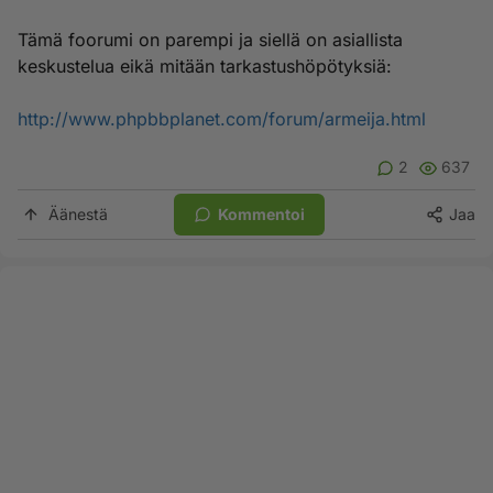
Tämä foorumi on parempi ja siellä on asiallista
keskustelua eikä mitään tarkastushöpötyksiä:
http://www.phpbbplanet.com/forum/armeija.html
2
637
Äänestä
Kommentoi
Jaa