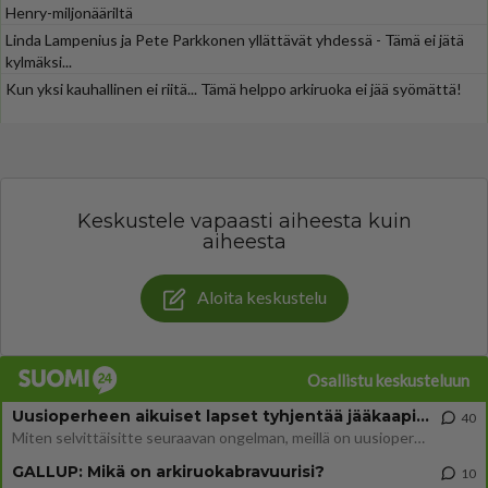
Henry-miljonääriltä
Linda Lampenius ja Pete Parkkonen yllättävät yhdessä - Tämä ei jätä
kylmäksi...
Kun yksi kauhallinen ei riitä... Tämä helppo arkiruoka ei jää syömättä!
Keskustele vapaasti aiheesta kuin
aiheesta
Aloita keskustelu
Osallistu keskusteluun
Uusioperheen aikuiset lapset tyhjentää jääkaapin käydessään
40
Miten selvittäisitte seuraavan ongelman, meillä on uusioperhe, minulla teini-ikäiset lapset ja puolisolla aikuiset, jotk
GALLUP: Mikä on arkiruokabravuurisi?
10