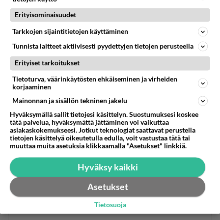
Erityisominaisuudet
Tarkkojen sijaintitietojen käyttäminen
18
2012-01-05 16:56:12
Tunnista laitteet aktiivisesti pyydettyjen tietojen perusteella
Erityiset tarkoitukset
Kokeileppa 50-50 anisviinaa ja minttua
Tietoturva, väärinkäytösten ehkäiseminen ja virheiden
Äänestä
Kommentoi
korjaaminen
Mainonnan ja sisällön tekninen jakelu
Kuin jäätelöä joisi
Hyväksymällä sallit tietojesi käsittelyn. Suostumuksesi koskee
2012-05-05 23:52:10
tätä palvelua, hyväksymättä jättäminen voi vaikuttaa
asiakaskokemukseesi. Jotkut teknologiat saattavat perustella
tietojen käsittelyä oikeutetulla edulla, voit vastustaa tätä tai
Paras omasta mielestäni on 3cl minttuviinaa ja 1cl
muuttaa muita asetuksia klikkaamalla "Asetukset" linkkiä.
sitruuna mauste mehua.
Hyväksy kaikki
Äänestä
Kommentoi
Asetukset
Hyvää viikonlopppua
2012-05-11 00:30:34
Tietosuoja