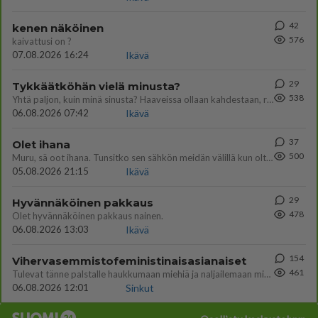
42
kenen näköinen
576
kaivattusi on ?
07.08.2026 16:24
Ikävä
29
Tykkäätköhän vielä minusta?
538
Yhtä paljon, kuin minä sinusta? Haaveissa ollaan kahdestaan, rauhassa ja lähennytään fyysisesti ja tutustutaan syvemmin
06.08.2026 07:42
Ikävä
37
Olet ihana
500
Muru, sä oot ihana. Tunsitko sen sähkön meidän välillä kun oltiin ihan låhekkäin? 👩‍❤️‍👩❤️😼😘
05.08.2026 21:15
Ikävä
29
Hyvännäköinen pakkaus
478
Olet hyvännäköinen pakkaus nainen.
06.08.2026 13:03
Ikävä
154
Vihervasemmistofeministinaisasianaiset
461
Tulevat tänne palstalle haukkumaan miehiä ja naljailemaan miehelle, kehuvat olevansa heitä parempia. Itse asuvat MIEHE
06.08.2026 12:01
Sinkut