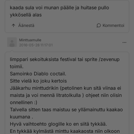
kaada sula voi munan päälle ja huitase pullo
ykkösellä alas
Äänestä
Kommentoi
Minttuamulle
2016-05-28 11:17:01
limppari sekoituksista festival tai sprite /zevenup
toimii.
Samoinko Diablo coctail.
Sitte vielä ko joku kertois
Jääkarhu minttudrikin (petolinen kun sitä viinaa ei
maista ja voi mennä litratolkulla ) ohjeet niin olisin
onnellinen :)
Talvella sitten taas maistuu se yllämainuttu kaakao
kuumana .
Hyvä vaihtoehto glogille ko en siitä tykkää.
En tykkää kylmästä minttu kaakaosta niin olkoon