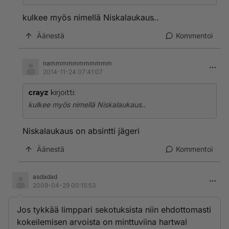
kulkee myös nimellä Niskalaukaus..
Äänestä
Kommentoi
nammmmmmmmmmm
2014-11-24 07:41:07
crayz
kirjoitti:
kulkee myös nimellä Niskalaukaus..
Niskalaukaus on absintti jägeri
Äänestä
Kommentoi
asdadad
2009-04-29 00:15:53
Jos tykkää limppari sekotuksista niin ehdottomasti
kokeilemisen arvoista on minttuviina hartwal