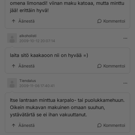
omena limonadi! viinan maku katoaa, mutta minttu
jää! erittäin hyvä!
Äänestä
Kommentoi
alkoholisti
2009-10-12 20:07:14
laita sitö kaakaoon nii on hyvää =)
Äänestä
Kommentoi
Tiendalus
2009-11-06 17:40:41
Itse lantraan minttua karpalo- tai puolukkamehuun.
Oikein mukavan makuinen omaan suuhun,
ystävätärtä se ei ihan vakuuttanut.
Äänestä
Kommentoi