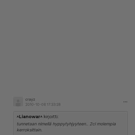
crayz
2010-10-08 17:33:28
^Lianowar^
kirjoitti:
tunnetaan nimellä hyppytyhjyyteen.. 2cl molempia
kerroksittain.