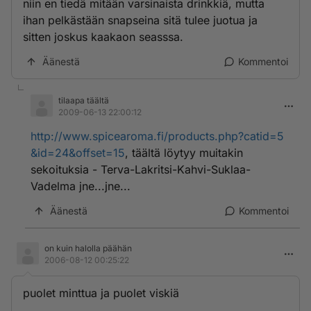
niin en tiedä mitään varsinaista drinkkiä, mutta
ihan pelkästään snapseina sitä tulee juotua ja
sitten joskus kaakaon seasssa.
Äänestä
Kommentoi
tilaapa täältä
2009-06-13 22:00:12
http://www.spicearoma.fi/products.php?catid=5
&id=24&offset=15
, täältä löytyy muitakin
sekoituksia - Terva-Lakritsi-Kahvi-Suklaa-
Vadelma jne...jne...
Äänestä
Kommentoi
on kuin halolla päähän
2006-08-12 00:25:22
puolet minttua ja puolet viskiä