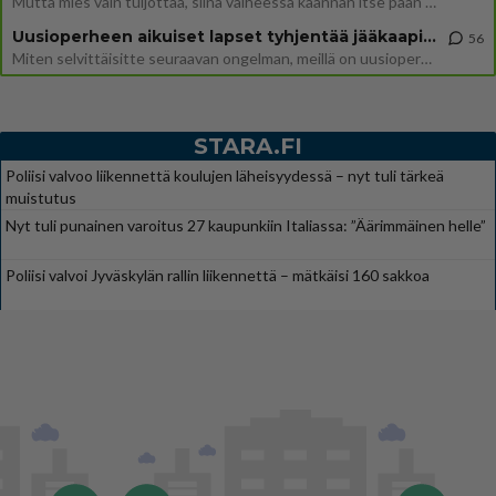
Mutta mies vain tuijottaa, siinä vaiheessa käännän itse pään pois. Mikä juttu? Yleensä jos joku tuijottaa tai katsoo, hä
Uusioperheen aikuiset lapset tyhjentää jääkaapin käydessään
56
Miten selvittäisitte seuraavan ongelman, meillä on uusioperhe, minulla teini-ikäiset lapset ja puolisolla aikuiset, jotk
STARA.FI
Poliisi valvoo liikennettä koulujen läheisyydessä – nyt tuli tärkeä
muistutus
Nyt tuli punainen varoitus 27 kaupunkiin Italiassa: ”Äärimmäinen helle”
Poliisi valvoi Jyväskylän rallin liikennettä – mätkäisi 160 sakkoa