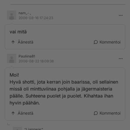
nam,.-.,
2006-08-16 17:24:23
vai mitä
Äänestä
Kommentoi
Pauliina81
2006-08-22 18:09:38
Moi!
Hyvä shotti, jota kerran join baarissa, oli sellainen
missä oli minttuviinaa pohjalla ja jägermaisteria
päälle. Suhteena puolet ja puolet. Kihahtaa ihan
hyvin päähän.
Äänestä
Kommentoi
^Lianowar^