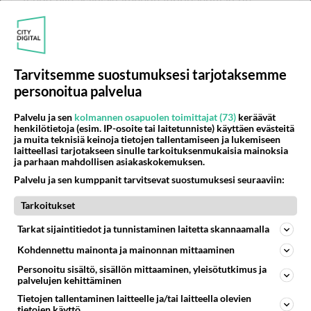
niskalaukaus 2clminttua ja 2cl jägeriä kerroksittain
ja sit känni ankka 2clminttua ja 2cl strohia
kerroksittain et minttu molemmissa pohjalle :P
takuut kännit luvassa :P
Tarvitsemme suostumuksesi tarjotaksemme
personoitua palvelua
Äänestä
Kommentoi
Palvelu ja sen
kolmannen osapuolen toimittajat (73)
keräävät
henkilötietoja (esim. IP-osoite tai laitetunniste) käyttäen evästeitä
ja muita teknisiä keinoja tietojen tallentamiseen ja lukemiseen
laitteellasi tarjotakseen sinulle tarkoituksenmukaisia mainoksia
ja parhaan mahdollisen asiakaskokemuksen.
Palvelu ja sen kumppanit tarvitsevat suostumuksesi seuraaviin:
Tarkoitukset
Tarkat sijaintitiedot ja tunnistaminen laitetta skannaamalla
Kohdennettu mainonta ja mainonnan mittaaminen
Personoitu sisältö, sisällön mittaaminen, yleisötutkimus ja
palvelujen kehittäminen
Tietojen tallentaminen laitteelle ja/tai laitteella olevien
tietojen käyttö