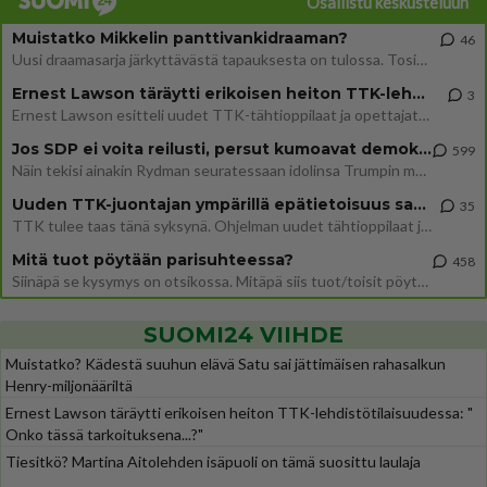
Osallistu keskusteluun
Muistatko Mikkelin panttivankidraaman?
46
Uusi draamasarja järkyttävästä tapauksesta on tulossa. Tositapahtumiin perustuva sarja ammentaa vuoden 1986 Mikkelin pan
Ernest Lawson täräytti erikoisen heiton TTK-lehdistötilaisuudessa: " Onko tässä tarkoituksena...?"
3
Ernest Lawson esitteli uudet TTK-tähtioppilaat ja opettajat torstaina 6.8. lehdistölle. Tulevalla kaudella on yksi hausk
Jos SDP ei voita reilusti, persut kumoavat demokratian Suomesta
599
Näin tekisi ainakin Rydman seuratessaan idolinsa Trumpin mallia https://www.is.fi/politiikka/art-2000012187244.html
Uuden TTK-juontajan ympärillä epätietoisuus sakenee - Nyt MTV hämmentää soppaa
35
TTK tulee taas tänä syksynä. Ohjelman uudet tähtioppilaat julkistetaan torstaina 6. elokuuta klo 14 alkavassa lehdistö
Mitä tuot pöytään parisuhteessa?
458
Siinäpä se kysymys on otsikossa. Mitäpä siis tuot/toisit pöytään parisuhteessa? Oletko mies vai nainen? Koetko sen mitä
SUOMI24 VIIHDE
Muistatko? Kädestä suuhun elävä Satu sai jättimäisen rahasalkun
Henry-miljonääriltä
Ernest Lawson täräytti erikoisen heiton TTK-lehdistötilaisuudessa: "
Onko tässä tarkoituksena...?"
Tiesitkö? Martina Aitolehden isäpuoli on tämä suosittu laulaja