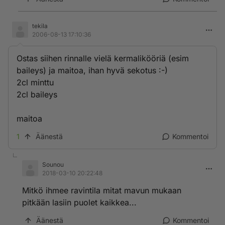
tekila
2006-08-13 17:10:36
Ostas siihen rinnalle vielä kermalikööriä (esim
baileys) ja maitoa, ihan hyvä sekotus :-)
2cl minttu
2cl baileys
maitoa
1
Äänestä
Kommentoi
Sounou
2018-03-10 20:22:48
Mitkö ihmee ravintila mitat mavun mukaan
pitkään lasiin puolet kaikkea...
Äänestä
Kommentoi