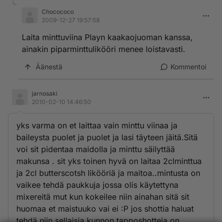
Chocococo
2009-12-27 19:57:58
Laita minttuviina Playn kaakaojuoman kanssa,
ainakin piparminttulikööri menee loistavasti.
Äänestä
Kommentoi
jarnosaki
2010-02-10 14:46:50
yks varma on et laittaa vain minttu viinaa ja
baileysta puolet ja puolet ja lasi täyteen jäitä.Sitä
voi sit pidentaa maidolla ja minttu säilyttää
makunsa . sit yks toinen hyvä on laitaa 2clminttua
ja 2cl butterscotsh likööriä ja maitoa..mintusta on
vaikee tehdä paukkuja jossa olis käytettyna
mixereitä mut kun kokeilee niin ainahan sitä sit
huomaa et maistuuko vai ei :P jos shottia haluat
tehdä niin sellaisia kunnon tapposhotteja on