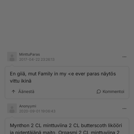
MinttuParas
2017-04-22 23:26:13
En giiä, mut Family in my <e ever paras näytös
vittu ikinä
Äänestä
Kommentoi
Anonyymi
2020-09-01 19:06:43
Mynthon 2 CL minttuviina 2 CL butterscoth likööri
ja pidentäjänä maito, Orgasmi 2 CL minttuviina 2