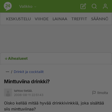
Valikko
KESKUSTELU
VIIHDE
LAINAA
TREFFIT
SÄÄNNÖT
Aihealueet
Drinkit ja cocktailit
Minttuviina drinkki?
tahtoo tietää.
Ilmoita
2006-08-11 22:51:43
Oisko kellää mitää hyvää drinkkivinkkiä, joka sisältää
siis minttuviinaa?