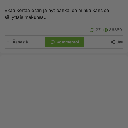
Ekaa kertaa ostin ja nyt pähkäilen minkä kans se
säilyttäis makunsa..
27
86880
Äänestä
Kommentoi
Jaa