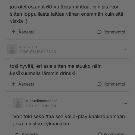
jos olet ostanut 60 volttista minttua, niin sitä voi
sitten loppuillasta laittaa vähän enemmän kuin sitä
viskiä ;)
Äänestä
Kommentoi
on ainakin
2006-08-12 02:58:23
tosi hyvää, eri asia sitten maistuuko näin
kesäkuumalla lämmin drinkki.
Äänestä
Kommentoi
Mintuviinaaaaaaa!
2011-12-19 16:15:10
Voit toki sekoittaa sen valio-play kaakaojuomaan
joka maistuu kylmänäkin
Äänestä
Kommentoi