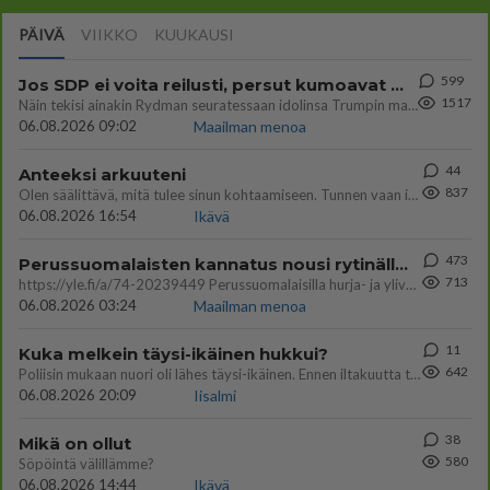
PÄIVÄ
VIIKKO
KUUKAUSI
599
Jos SDP ei voita reilusti, persut kumoavat demokratian Suomesta
1517
Näin tekisi ainakin Rydman seuratessaan idolinsa Trumpin mallia https://www.is.fi/politiikka/art-2000012187244.html
06.08.2026 09:02
Maailman menoa
44
Anteeksi arkuuteni
837
Olen säälittävä, mitä tulee sinun kohtaamiseen. Tunnen vaan itseni todella epävarmaksi sun kanssa. Jos minun olisi pitän
06.08.2026 16:54
Ikävä
473
Perussuomalaisten kannatus nousi rytinällä Ylen tänään julkaisemassa tuoreimmassa gallup-kyselyssä.
713
https://yle.fi/a/74-20239449 Perussuomalaisilla hurja- ja ylivoimaisesti suurin nousu tässä uudessa Ylen gallupissa. Kyl
06.08.2026 03:24
Maailman menoa
11
Kuka melkein täysi-ikäinen hukkui?
642
Poliisin mukaan nuori oli lähes täysi-ikäinen. Ennen iltakuutta tulleen ilmoituksen mukaan ihminen oli joutunut mahdoll
06.08.2026 20:09
Iisalmi
38
Mikä on ollut
580
Söpöintä välillämme?
06.08.2026 14:44
Ikävä