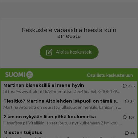
Keskustele vapaasti aiheesta kuin
aiheesta
Aloita keskustelu
Osallistu keskusteluun
Martinan bisneksillä ei mene hyvin
328
https://www.iltalehti.fi/viihdeuutiset/a/c46da6ab-340f-4790-aaa7-0865eed2336 Yrityksen konkurssihakemus on tullut kärä
Tiesitkö? Martina Aitolehden isäpuoli on tämä suosittu laulaja
34
Martina Aitolehti on seurattu julkisuuden henkilö. Lähipiiriin mahtuu muitakin tunnettuja henkilöitä. Tiesitkö, että Ma
2 km on nykyään liian pitkä koulumatka
107
Hesarissa päivitellään lapset joutuu nyt kulkemaan 2 km kouluun jösses. Ruostefillarilla tuo matka menee vaikka miten äk
Miesten tuijotus
44