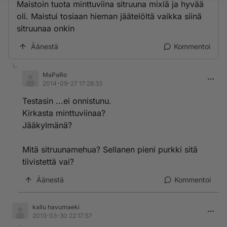
Maistoin tuota minttuviina sitruuna mixiä ja hyvää
oli. Maistui tosiaan hieman jäätelöltä vaikka siinä
sitruunaa onkin
Äänestä
Kommentoi
MaPaRo
2014-09-27 17:28:33
Testasin ...ei onnistunu.
Kirkasta minttuviinaa?
Jääkylmänä?
Mitä sitruunamehua? Sellanen pieni purkki sitä
tiivistettä vai?
Äänestä
Kommentoi
kallu havumaeki
2013-03-30 22:17:57