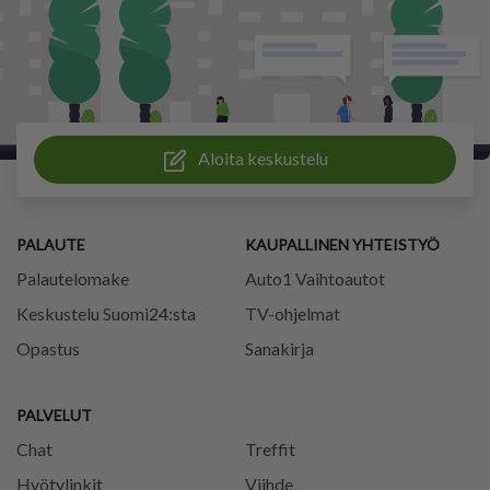
Aloita keskustelu
PALAUTE
KAUPALLINEN YHTEISTYÖ
Palautelomake
Auto1 Vaihtoautot
Keskustelu Suomi24:sta
TV-ohjelmat
Opastus
Sanakirja
PALVELUT
Chat
Treffit
Hyötylinkit
Viihde