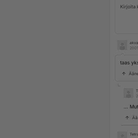
akva
2001
taas yk
Ään
T
2
... Mu
Ää
Tetr