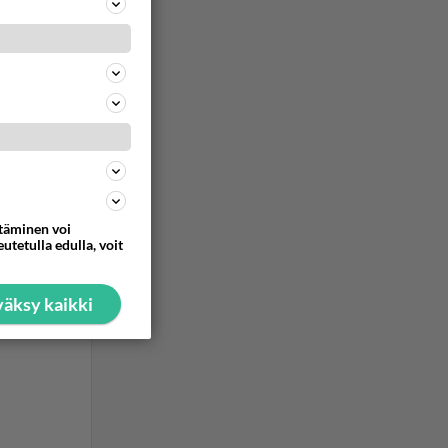
ttäminen voi
utetulla edulla, voit
äksy kaikki