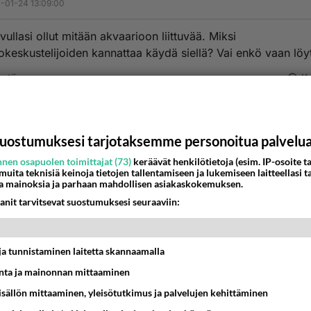
-01-24 13:09:00
vullasi ollut mitään akvaarioon liittuvää. Miksi
okeskustelijoiden kannattaa käydä siellä? Vai enkö vaan löy
estä
K
kvaristi
001-01-24 14:22:00
uostumuksesi tarjotaksemme personoitua palvelu
utta se onkin akvaarioseuran sivu.
nen osapuolen toimittajat (73)
keräävät henkilötietoja (esim. IP-osoite ta
 muita teknisiä keinoja tietojen tallentamiseen ja lukemiseen laitteellasi t
nestä
K
a mainoksia ja parhaan mahdollisen asiakaskokemuksen.
anit tarvitsevat suostumuksesi seuraaviin:
t ja tunnistaminen laitetta skannaamalla
ta ja mainonnan mittaaminen
sisällön mittaaminen, yleisötutkimus ja palvelujen kehittäminen