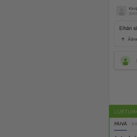
Kävi
2001
Eihän s
Ään
LUETUI
PÄIVÄ
VI