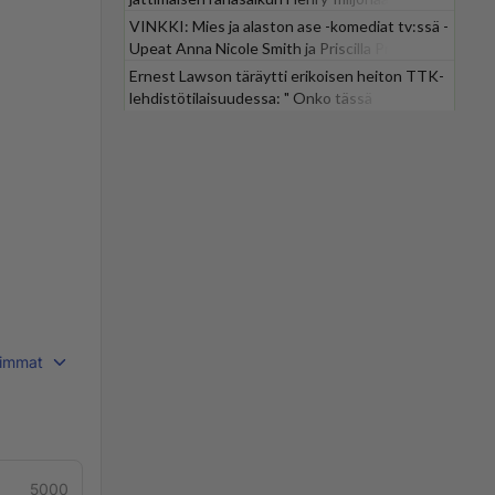
VINKKI: Mies ja alaston ase -komediat tv:ssä -
Upeat Anna Nicole Smith ja Priscilla Presley
mukana
Ernest Lawson täräytti erikoisen heiton TTK-
lehdistötilaisuudessa: " Onko tässä
tarkoituksena...?"
immat
5000