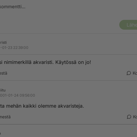
Lähe
risti
-01-23 22:39:00
si nimimerkillä akvaristi. Käytössä on jo!
estä
K
iitu
001-01-24 09:56:00
tta mehän kaikki olemme akvaristeja.
nestä
K
a