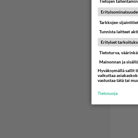
Tietojen tallentamine
Erityisominaisuude
Tarkkojen sijaintiti
Tunnista laitteet akt
Erityiset tarkoituks
Tietoturva, väärink
Mainonnan ja sisäll
Hyväksymällä sallit t
vaikuttaa asiakaskoke
vastustaa tätä tai mu
Tietosuoja