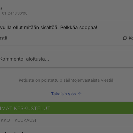
jä
-01-24 13:30:00
ivuilla ollut mitään sisältöä. Pelkkää soopaa!
estä
K
Kommentoi aloitusta...
Ketjusta on poistettu
0
sääntöjenvastaista viestiä.
Takaisin ylös
MMAT KESKUSTELUT
IKKO
KUUKAUSI