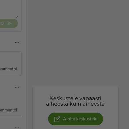
tä
ommentoi
Keskustele vapaasti
aiheesta kuin aiheesta
ommentoi
Aloita keskustelu