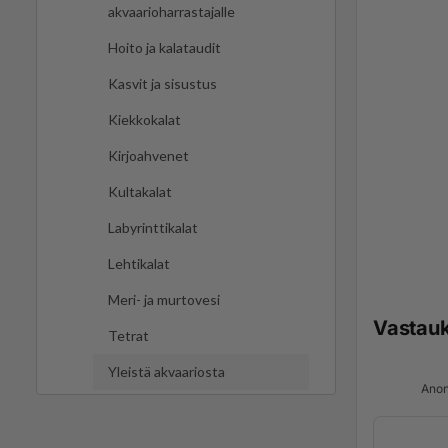
akvaarioharrastajalle
Hoito ja kalataudit
Kasvit ja sisustus
Kiekkokalat
Kirjoahvenet
Kultakalat
Labyrinttikalat
Lehtikalat
Meri- ja murtovesi
Vastau
Tetrat
Yleistä akvaariosta
Anon