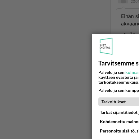
2001
Eihän si
akvaari
Ään
A
2
Tarvitsemme s
Niin m
Palvelu ja sen
kolman
käyttäen evästeitä ja
Ää
tarkoituksenmukaisi
Palvelu ja sen kumpp
Tarkoitukset
Tarkat sijaintitiedo
Kohdennettu mainon
Personoitu sisältö, 