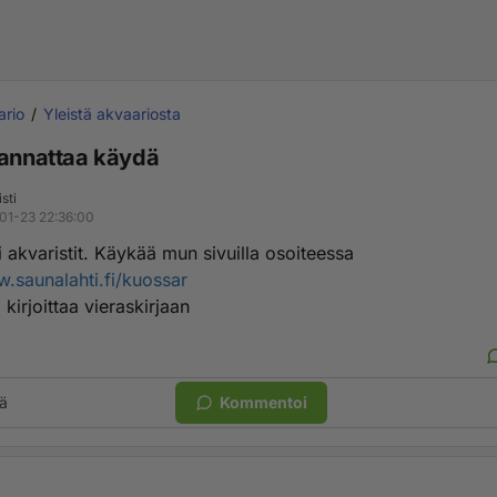
ario
Yleistä akvaariosta
kannattaa käydä
sti
01-23 22:36:00
 akvaristit. Käykää mun sivuilla osoiteessa
w.saunalahti.fi/kuossar
kirjoittaa vieraskirjaan
ä
Kommentoi