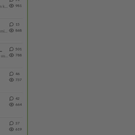
981
Olen säälittävä, mitä tulee sinun kohtaamiseen. Tunnen vaan itseni todella epävarmaksi sun kanssa. Jos minun olisi pitän
15
868
Poliisin mukaan nuori oli lähes täysi-ikäinen. Ennen iltakuutta tulleen ilmoituksen mukaan ihminen oli joutunut mahdoll
501
ä Ylen tänään julkaisemassa tuoreimmassa gallup-kyselyssä.
788
https://yle.fi/a/74-20239449 Perussuomalaisilla hurja- ja ylivoimaisesti suurin nousu tässä uudessa Ylen gallupissa. Kyl
46
737
42
664
37
619