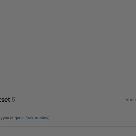
kset
5
Vanh
yymi (
Kirjaudu
/
Rekisteröidy
)