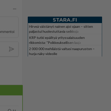
STARA.FI
Hirveä väistänyt nainen ajoi ojaan – sitten
paljastui huolestuttavia seikkoja
ommentoi
KRP tutki epäiltyä yrityssalaisuuden
rikkomista: ”Poikkeuksellisen laaja
kokonaisuus”
2 000 000 mehiläistä valtasi naapuruston –
hurja näky videolle
51