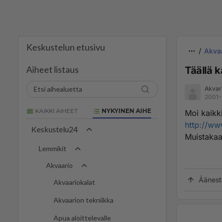
Keskustelun etusivu
Akva
Aiheet listaus
Täällä 
Akvari
2001-
KAIKKI AIHEET
NYKYINEN AIHE
Moi kaikki
http://ww
Keskustelu24
Muistakaa 
Lemmikit
Akvaario
Äänest
Akvaariokalat
Akvaarion tekniikka
Apua aloittelevalle