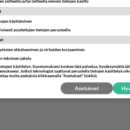
n laitteelle ja/tai laitteella olevien tietojen käyttö
t
etojen käyttäminen
iivisesti pyydettyjen tietojen perusteella
et
äytösten ehkäiseminen ja virheiden korjaaminen
ön tekninen jakelu
ietojesi käsittelyn. Suostumuksesi koskee tätä palvelua, hyväksymättä jä
mukseesi. Jotkut teknologiat saattavat perustella tietojen käsittelyä oike
uttaa muita asetuksia klikkaamalla "Asetukset" linkkiä.
Asetukset
Hyv