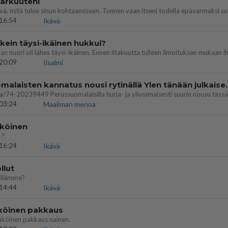
 arkuuteni
16:54
Ikävä
ein täysi-ikäinen hukkui?
20:09
Iisalmi
Perussuomalaisten kannatus nousi rytinäll
03:24
Maailman menoa
köinen
 ?
16:24
Ikävä
llut
illämme?
14:44
Ikävä
köinen pakkaus
äköinen pakkaus nainen.