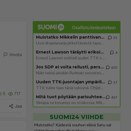
Osallistu keskusteluun
Muistatko Mikkelin panttivankidraaman?
55
Uusi draamasarja järkyttävästä tapauksesta on tulossa. Tositapahtumiin perustuva sarja ammentaa vuoden 1986 Mikkelin pan
Ernest Lawson täräytti erikoisen heiton TTK-lehdistötilaisuudessa: " Onko tässä tarkoituksena...?"
4
Ilmoita
Ernest Lawson esitteli uudet TTK-tähtioppilaat ja opettajat torstaina 6.8. lehdistölle. Tulevalla kaudella on yksi hausk
Jos SDP ei voita reilusti, persut kumoavat demokratian Suomesta
620
Näin tekisi ainakin Rydman seuratessaan idolinsa Trumpin mallia https://www.is.fi/politiikka/art-2000012187244.html
Uuden TTK-juontajan ympärillä epätietoisuus sakenee - Nyt MTV hämmentää soppaa
37
TTK tulee taas tänä syksynä. Ohjelman uudet tähtioppilaat julkistetaan torstaina 6. elokuuta klo 14 alkavassa lehdistö
5
717
Mitä tuot pöytään parisuhteessa?
467
Siinäpä se kysymys on otsikossa. Mitäpä siis tuot/toisit pöytään parisuhteessa? Oletko mies vai nainen? Koetko sen mitä
Jaa
SUOMI24 VIIHDE
Muistatko? Kädestä suuhun elävä Satu sai
jättimäisen rahasalkun Henry-miljonääriltä