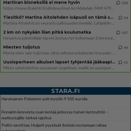
Martinan bisneksillä ei mene hyvin
328
https://www.iltalehti.fi/viihdeuutiset/a/c46da6ab-340f-4790-aaa7-0865eed2336 Yrityksen konkurssihakemus on tullut kärä
Tiesitkö? Martina Aitolehden isäpuoli on tämä suosittu laulaja
34
Martina Aitolehti on seurattu julkisuuden henkilö. Lähipiiriin mahtuu muitakin tunnettuja henkilöitä. Tiesitkö, että Ma
2 km on nykyään liian pitkä koulumatka
107
Hesarissa päivitellään lapset joutuu nyt kulkemaan 2 km kouluun jösses. Ruostefillarilla tuo matka menee vaikka miten äk
Miesten tuijotus
44
Mutta mies vain tuijottaa, siinä vaiheessa käännän itse pään pois. Mikä juttu? Yleensä jos joku tuijottaa tai katsoo, hä
Uusioperheen aikuiset lapset tyhjentää jääkaapin käydessään
53
Miten selvittäisitte seuraavan ongelman, meillä on uusioperhe, minulla teini-ikäiset lapset ja puolisolla aikuiset, jotk
STARA.FI
Harvinainen Pokemon-peli myytiin 9 505 eurolla
Finnairin lennoista osan lentää jatkossa toinen lentoyhtiö –
matkustajille tärkeä rajoitus
Poliisi varoittaa: Huijarit pyytävät ihmisiä nostamaan rahaa
automaatista