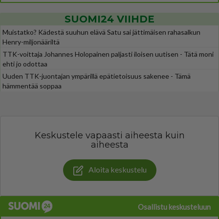
SUOMI24 VIIHDE
Muistatko? Kädestä suuhun elävä Satu sai jättimäisen rahasalkun
Henry-miljonääriltä
TTK-voittaja Johannes Holopainen paljasti iloisen uutisen - Tätä moni
ehti jo odottaa
Uuden TTK-juontajan ympärillä epätietoisuus sakenee - Tämä
hämmentää soppaa
Keskustele vapaasti aiheesta kuin
aiheesta
Aloita keskustelu
Osallistu keskusteluun