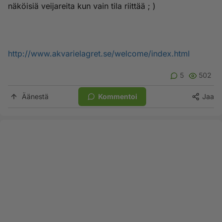
näköisiä veijareita kun vain tila riittää ; )
http://www.akvarielagret.se/welcome/index.html
5
502
Äänestä
Kommentoi
Jaa