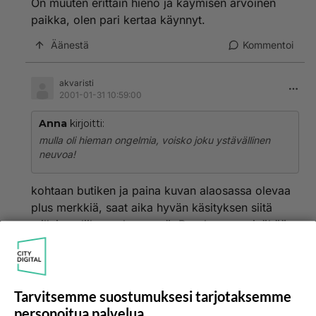
On muuten erittäin hieno ja käymisen arvoinen
paikka, olen pari kertaa käynnyt.
Äänestä
Kommentoi
akvaristi
2001-01-31 10:59:00
Anna
kirjoitti:
mulla oli hieman ongelmia, voisko joku ystävällinen
neuvoa!
kohtaan butiken ja paina kuvan alaosassa olevaa
plus merkkiä, saat aika hyvän käsityksen siitä
millainen liike on kyseessä. Rauskua en minäkään
nähnyt, kuva vaan latautuu ja latautuu.
Äänestä
Kommentoi
Tarvitsemme suostumuksesi tarjotaksemme
personoitua palvelua