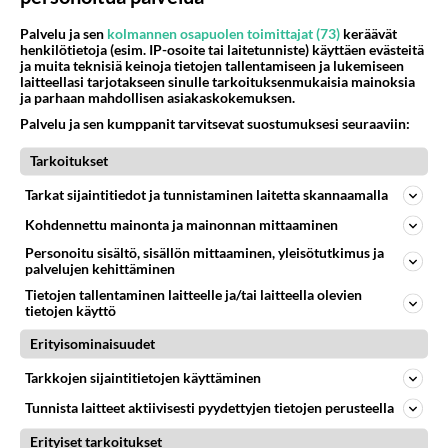
Kommentoi aloitusta...
Palvelu ja sen
kolmannen osapuolen toimittajat (73)
keräävät
henkilötietoja (esim. IP-osoite tai laitetunniste) käyttäen evästeitä
ja muita teknisiä keinoja tietojen tallentamiseen ja lukemiseen
Ketjusta on poistettu
0
sääntöjenvastaista viestiä.
laitteellasi tarjotakseen sinulle tarkoituksenmukaisia mainoksia
ja parhaan mahdollisen asiakaskokemuksen.
Takaisin ylös
Palvelu ja sen kumppanit tarvitsevat suostumuksesi seuraaviin:
Tarkoitukset
LUETUIMMAT KESKUSTELUT
Tarkat sijaintitiedot ja tunnistaminen laitetta skannaamalla
PÄIVÄ
VIIKKO
KUUKAUSI
Kohdennettu mainonta ja mainonnan mittaaminen
Personoitu sisältö, sisällön mittaaminen, yleisötutkimus ja
571
Jos SDP ei voita reilusti, persut kumoavat demokratian Suomesta
palvelujen kehittäminen
1387
Näin tekisi ainakin Rydman seuratessaan idolinsa Trumpin mallia https://www.is.fi/politiikka/art-2000012187244.html
06.08.2026 09:02
Maailman menoa
Tietojen tallentaminen laitteelle ja/tai laitteella olevien
tietojen käyttö
42
Anteeksi arkuuteni
Erityisominaisuudet
743
Olen säälittävä, mitä tulee sinun kohtaamiseen. Tunnen vaan itseni todella epävarmaksi sun kanssa. Jos minun olisi pitän
06.08.2026 16:54
Ikävä
Tarkkojen sijaintitietojen käyttäminen
Tunnista laitteet aktiivisesti pyydettyjen tietojen perusteella
470
Perussuomalaisten kannatus nousi rytinällä Ylen tänään julkaisemassa tuoreimmassa gallup-kyselyssä.
680
https://yle.fi/a/74-20239449 Perussuomalaisilla hurja- ja ylivoimaisesti suurin nousu tässä uudessa Ylen gallupissa. Kyl
Erityiset tarkoitukset