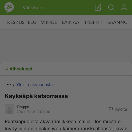
Valikko
KESKUSTELU
VIIHDE
LAINAA
TREFFIT
SÄÄNNÖT
Aihealueet
Yleistä akvaariosta
Käykääpä katsomassa
Timppa
Ilmoita
2001-01-30 21:11:00
Ruotsinpuolelta akvaarioliikkeen mallia. Jos muuta ei
löydy niin on ainakin web kamera rauskualtaasta, kivan