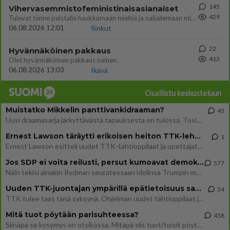
145
Vihervasemmistofeministinaisasianaiset
429
Tulevat tänne palstalle haukkumaan miehiä ja naljailemaan miehelle, kehuvat olevansa heitä parempia. Itse asuvat MIEHE
06.08.2026 12:01
Sinkut
22
Hyvännäköinen pakkaus
412
Olet hyvännäköinen pakkaus nainen.
06.08.2026 13:03
Ikävä
Osallistu keskusteluun
Muistatko Mikkelin panttivankidraaman?
45
Uusi draamasarja järkyttävästä tapauksesta on tulossa. Tositapahtumiin perustuva sarja ammentaa vuoden 1986 Mikkelin pan
Ernest Lawson täräytti erikoisen heiton TTK-lehdistötilaisuudessa: " Onko tässä tarkoituksena...?"
1
Ernest Lawson esitteli uudet TTK-tähtioppilaat ja opettajat torstaina 6.8. lehdistölle. Tulevalla kaudella on yksi hausk
Jos SDP ei voita reilusti, persut kumoavat demokratian Suomesta
577
Näin tekisi ainakin Rydman seuratessaan idolinsa Trumpin mallia https://www.is.fi/politiikka/art-2000012187244.html
Uuden TTK-juontajan ympärillä epätietoisuus sakenee - Nyt MTV hämmentää soppaa
34
TTK tulee taas tänä syksynä. Ohjelman uudet tähtioppilaat julkistetaan torstaina 6. elokuuta klo 14 alkavassa lehdistö
Mitä tuot pöytään parisuhteessa?
458
Siinäpä se kysymys on otsikossa. Mitäpä siis tuot/toisit pöytään parisuhteessa? Oletko mies vai nainen? Koetko sen mitä