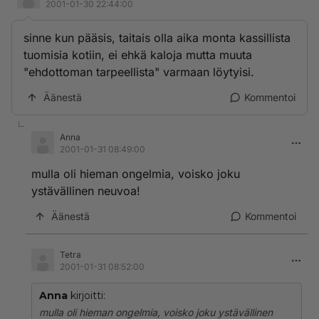
2001-01-30 22:44:00
sinne kun pääsis, taitais olla aika monta kassillista
tuomisia kotiin, ei ehkä kaloja mutta muuta
"ehdottoman tarpeellista" varmaan löytyisi.
Äänestä
Kommentoi
Anna
2001-01-31 08:49:00
mulla oli hieman ongelmia, voisko joku
ystävällinen neuvoa!
Äänestä
Kommentoi
Tetra
2001-01-31 08:52:00
Anna
kirjoitti:
mulla oli hieman ongelmia, voisko joku ystävällinen