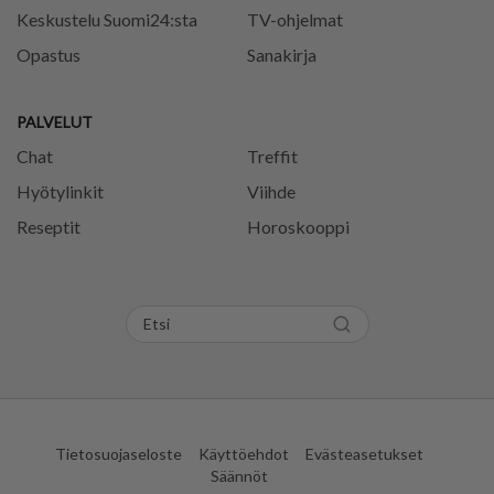
Keskustelu Suomi24:sta
TV-ohjelmat
Opastus
Sanakirja
PALVELUT
Chat
Treffit
Hyötylinkit
Viihde
Reseptit
Horoskooppi
Tietosuojaseloste
Käyttöehdot
Evästeasetukset
Säännöt