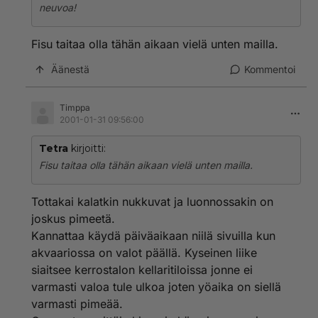
neuvoa!
Fisu taitaa olla tähän aikaan vielä unten mailla.
Äänestä
Kommentoi
Timppa
2001-01-31 09:56:00
Tetra
kirjoitti:
Fisu taitaa olla tähän aikaan vielä unten mailla.
Tottakai kalatkin nukkuvat ja luonnossakin on
joskus pimeetä.
Kannattaa käydä päiväaikaan niilä sivuilla kun
akvaariossa on valot päällä. Kyseinen liike
siaitsee kerrostalon kellaritiloissa jonne ei
varmasti valoa tule ulkoa joten yöaika on siellä
varmasti pimeää.