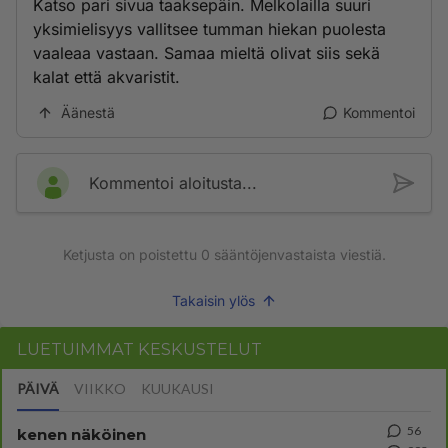
Katso pari sivua taaksepäin. Melkolailla suuri
yksimielisyys vallitsee tumman hiekan puolesta
vaaleaa vastaan. Samaa mieltä olivat siis sekä
kalat että akvaristit.
Äänestä
Kommentoi
Kommentoi aloitusta...
Ketjusta on poistettu
0
sääntöjenvastaista viestiä.
Takaisin ylös
LUETUIMMAT KESKUSTELUT
PÄIVÄ
VIIKKO
KUUKAUSI
56
kenen näköinen