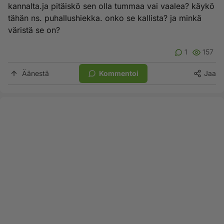
kannalta.ja pitäiskö sen olla tummaa vai vaalea? käykö
tähän ns. puhallushiekka. onko se kallista? ja minkä
väristä se on?
1
157
Äänestä
Kommentoi
Jaa