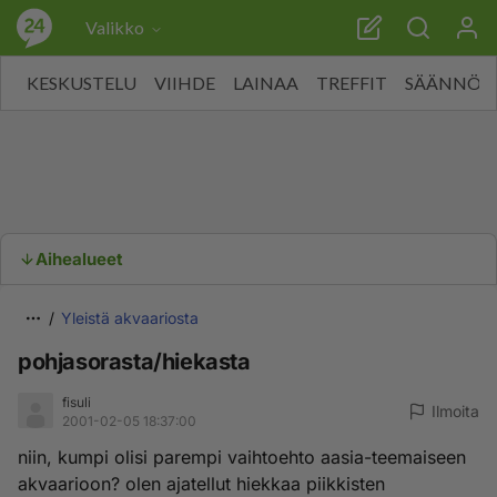
Valikko
KESKUSTELU
VIIHDE
LAINAA
TREFFIT
SÄÄNNÖT
Aihealueet
Yleistä akvaariosta
pohjasorasta/hiekasta
fisuli
Ilmoita
2001-02-05 18:37:00
niin, kumpi olisi parempi vaihtoehto aasia-teemaiseen
akvaarioon? olen ajatellut hiekkaa piikkisten