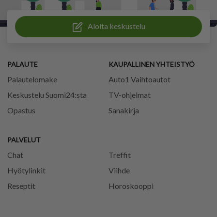
Aloita keskustelu
PALAUTE
KAUPALLINEN YHTEISTYÖ
Palautelomake
Auto1 Vaihtoautot
Keskustelu Suomi24:sta
TV-ohjelmat
Opastus
Sanakirja
PALVELUT
Chat
Treffit
Hyötylinkit
Viihde
Reseptit
Horoskooppi