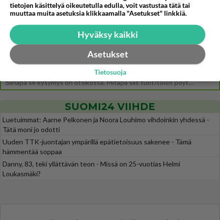
tietojen käsittelyä oikeutetulla edulla, voit vastustaa tätä tai
Ernest Lawson esitteli uudet TTK-tähtioppilaat ja opettajat torstaina 6.8. lehdistölle. Tulevalla kaudella on yksi hausk
muuttaa muita asetuksia klikkaamalla "Asetukset" linkkiä.
Jos SDP ei voita reilusti, persut kumoavat demokratian Suomesta
633
Näin tekisi ainakin Rydman seuratessaan idolinsa Trumpin mallia https://www.is.fi/politiikka/art-2000012187244.html
Hyväksy kaikki
Uuden TTK-juontajan ympärillä epätietoisuus sakenee - Nyt MTV hämmentää soppaa
49
Asetukset
TTK tulee taas tänä syksynä. Ohjelman uudet tähtioppilaat julkistetaan torstaina 6. elokuuta klo 14 alkavassa lehdistö
Tietosuoja
Mitä tuot pöytään parisuhteessa?
487
Siinäpä se kysymys on otsikossa. Mitäpä siis tuot/toisit pöytään parisuhteessa? Oletko mies vai nainen? Koetko sen mitä
SUOMI24 VIIHDE
Luetuimmat: Aarne Pelkonen ja Noora Louhimo vihdoinkin yhdessä -
Tätä moni jo odotti
Uuden TTK-juontajan ympärillä epätietoisuus sakenee - Tämä
hämmentää soppaa
Danny, 83, teki yllättävän teon - Missä on 25-vuotias Helmi
Loukasmäki?