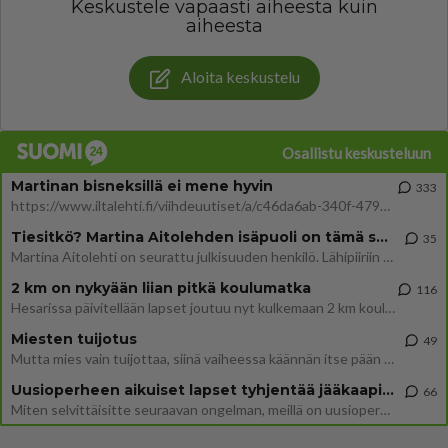
Keskustele vapaasti aiheesta kuin
aiheesta
Aloita keskustelu
Osallistu keskusteluun
Martinan bisneksillä ei mene hyvin
333
https://www.iltalehti.fi/viihdeuutiset/a/c46da6ab-340f-4790-aaa7-0865eed2336 Yrityksen konkurssihakemus on tullut kärä
Tiesitkö? Martina Aitolehden isäpuoli on tämä suosittu laulaja
35
Martina Aitolehti on seurattu julkisuuden henkilö. Lähipiiriin mahtuu muitakin tunnettuja henkilöitä. Tiesitkö, että Ma
2 km on nykyään liian pitkä koulumatka
116
Hesarissa päivitellään lapset joutuu nyt kulkemaan 2 km kouluun jösses. Ruostefillarilla tuo matka menee vaikka miten äk
Miesten tuijotus
49
Mutta mies vain tuijottaa, siinä vaiheessa käännän itse pään pois. Mikä juttu? Yleensä jos joku tuijottaa tai katsoo, hä
Uusioperheen aikuiset lapset tyhjentää jääkaapin käydessään
66
Miten selvittäisitte seuraavan ongelman, meillä on uusioperhe, minulla teini-ikäiset lapset ja puolisolla aikuiset, jotk