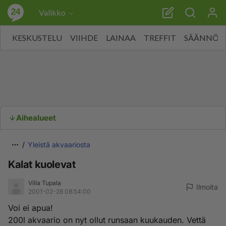
Valikko
KESKUSTELU
VIIHDE
LAINAA
TREFFIT
SÄÄNNÖT
Aihealueet
Yleistä akvaariosta
Kalat kuolevat
Villa Tupala
Ilmoita
2001-02-28 08:54:00
Voi ei apua!
200l akvaario on nyt ollut runsaan kuukauden. Vettä