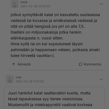
minä
2001-02-28 14:04:00
jotkut synnyttävät kalat on kasvatettu suolasessa
vedessä tai kovassa ja emäksisessä vedessä ja
nitä on pitää hengissä jos pH on alle 7,5.
itselläni on miljoonakaloja jotka hankin
eläinkaupasta n. vuosi sitten.
ihme kyllä ne on kai sopeutuneet täysin
pehmeään ja happamaan veteen, poikasia ainaki
tulee hirveetä vauhtia=).
Äänestä
Kommentoi
vmk
2001-02-28 11:51:00
Juuri hankitut kalat saattavatkin kuolla, mutta
tässä tapauksessa syy lienee vesioloissa.
Mustamollit ja miekkapyrstöt vaativat korkeaa