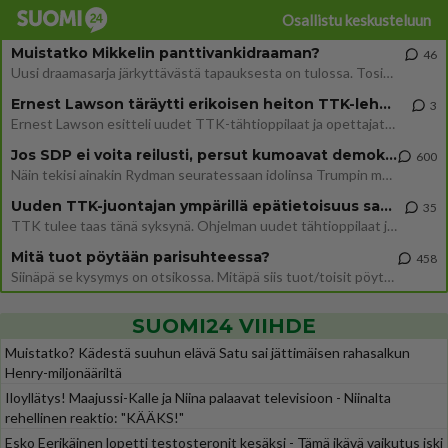
Osallistu keskusteluun
Muistatko Mikkelin panttivankidraaman?
46
Uusi draamasarja järkyttävästä tapauksesta on tulossa. Tositapahtumiin perustuva sarja ammentaa vuoden 1986 Mikkelin pan
Ernest Lawson täräytti erikoisen heiton TTK-lehdistötilaisuudessa: " Onko tässä tarkoituksena...?"
3
Ernest Lawson esitteli uudet TTK-tähtioppilaat ja opettajat torstaina 6.8. lehdistölle. Tulevalla kaudella on yksi hausk
Jos SDP ei voita reilusti, persut kumoavat demokratian Suomesta
600
Näin tekisi ainakin Rydman seuratessaan idolinsa Trumpin mallia https://www.is.fi/politiikka/art-2000012187244.html
Uuden TTK-juontajan ympärillä epätietoisuus sakenee - Nyt MTV hämmentää soppaa
35
TTK tulee taas tänä syksynä. Ohjelman uudet tähtioppilaat julkistetaan torstaina 6. elokuuta klo 14 alkavassa lehdistö
Mitä tuot pöytään parisuhteessa?
458
Siinäpä se kysymys on otsikossa. Mitäpä siis tuot/toisit pöytään parisuhteessa? Oletko mies vai nainen? Koetko sen mitä
SUOMI24 VIIHDE
Muistatko? Kädestä suuhun elävä Satu sai jättimäisen rahasalkun
Henry-miljonääriltä
Iloyllätys! Maajussi-Kalle ja Niina palaavat televisioon - Niinalta
rehellinen reaktio: "KÄÄKS!"
Esko Eerikäinen lopetti testosteronit kesäksi - Tämä ikävä vaikutus iski