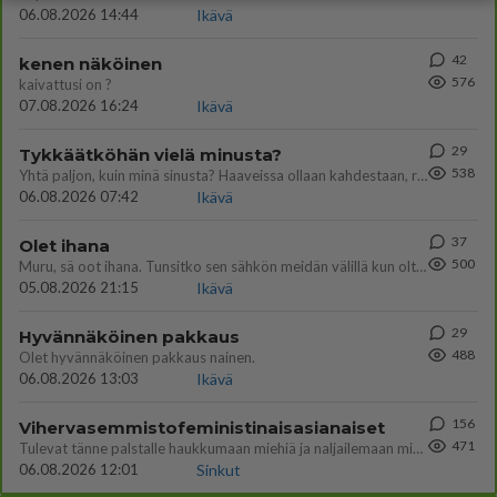
06.08.2026 14:44
Ikävä
42
kenen näköinen
576
kaivattusi on ?
07.08.2026 16:24
Ikävä
29
Tykkäätköhän vielä minusta?
538
Yhtä paljon, kuin minä sinusta? Haaveissa ollaan kahdestaan, rauhassa ja lähennytään fyysisesti ja tutustutaan syvemmin
06.08.2026 07:42
Ikävä
37
Olet ihana
500
Muru, sä oot ihana. Tunsitko sen sähkön meidän välillä kun oltiin ihan låhekkäin? 👩‍❤️‍👩❤️😼😘
05.08.2026 21:15
Ikävä
29
Hyvännäköinen pakkaus
488
Olet hyvännäköinen pakkaus nainen.
06.08.2026 13:03
Ikävä
156
Vihervasemmistofeministinaisasianaiset
471
Tulevat tänne palstalle haukkumaan miehiä ja naljailemaan miehelle, kehuvat olevansa heitä parempia. Itse asuvat MIEHE
06.08.2026 12:01
Sinkut