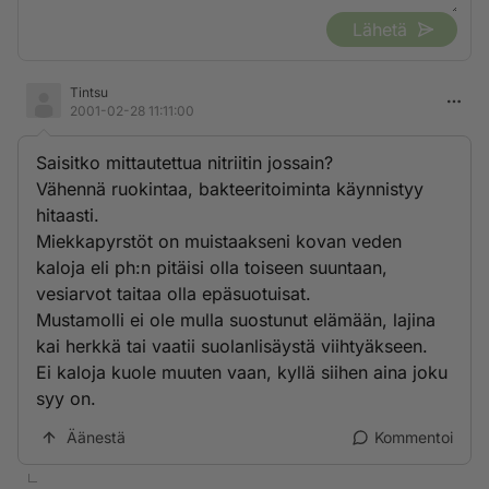
Lähetä
Tintsu
2001-02-28 11:11:00
Saisitko mittautettua nitriitin jossain?
Vähennä ruokintaa, bakteeritoiminta käynnistyy
hitaasti.
Miekkapyrstöt on muistaakseni kovan veden
kaloja eli ph:n pitäisi olla toiseen suuntaan,
vesiarvot taitaa olla epäsuotuisat.
Mustamolli ei ole mulla suostunut elämään, lajina
kai herkkä tai vaatii suolanlisäystä viihtyäkseen.
Ei kaloja kuole muuten vaan, kyllä siihen aina joku
syy on.
Äänestä
Kommentoi