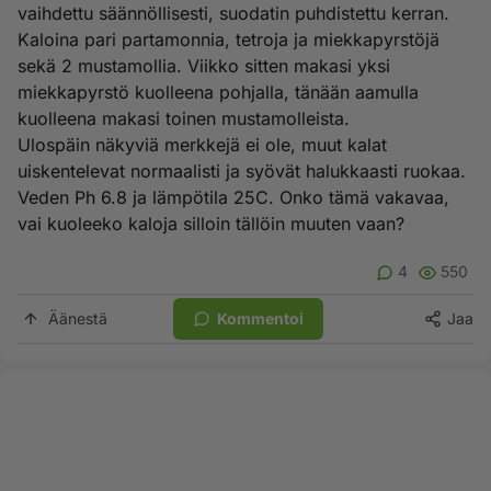
vaihdettu säännöllisesti, suodatin puhdistettu kerran.
Kaloina pari partamonnia, tetroja ja miekkapyrstöjä
sekä 2 mustamollia. Viikko sitten makasi yksi
miekkapyrstö kuolleena pohjalla, tänään aamulla
kuolleena makasi toinen mustamolleista.
Ulospäin näkyviä merkkejä ei ole, muut kalat
uiskentelevat normaalisti ja syövät halukkaasti ruokaa.
Veden Ph 6.8 ja lämpötila 25C. Onko tämä vakavaa,
vai kuoleeko kaloja silloin tällöin muuten vaan?
4
550
Äänestä
Kommentoi
Jaa