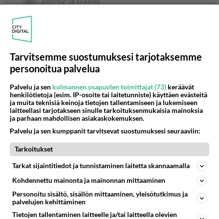
2001-02-28 13:49:00
Niin, yhdyn edellämainittuihin, mutta oletko
myöskin varmistanut sen, etteivät miekkasi ja
mollisi tarvitse
MURTOVETTÄ!! Monet kannat ovat sopeutuneet
Tarvitsemme suostumuksesi tarjotaksemme
makeaan veteen, mutta silti kaupan on kaloja,
personoitua palvelua
jotka on kasvatettu murtovedessä ja tarvitsevat
Palvelu ja sen
kolmannen osapuolen toimittajat (73)
keräävät
suolanlisäyksen....
henkilötietoja (esim. IP-osoite tai laitetunniste) käyttäen evästeitä
ja muita teknisiä keinoja tietojen tallentamiseen ja lukemiseen
Äänestä
Kommentoi
laitteellasi tarjotakseen sinulle tarkoituksenmukaisia mainoksia
ja parhaan mahdollisen asiakaskokemuksen.
Palvelu ja sen kumppanit tarvitsevat suostumuksesi seuraaviin:
Kommentoi aloitusta...
Tarkoitukset
Tarkat sijaintitiedot ja tunnistaminen laitetta skannaamalla
Ketjusta on poistettu
0
sääntöjenvastaista viestiä.
Kohdennettu mainonta ja mainonnan mittaaminen
Personoitu sisältö, sisällön mittaaminen, yleisötutkimus ja
Takaisin ylös
palvelujen kehittäminen
Tietojen tallentaminen laitteelle ja/tai laitteella olevien