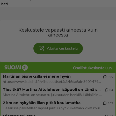
heti
Keskustele vapaasti aiheesta kuin
aiheesta
Aloita keskustelu
Osallistu keskusteluun
Martinan bisneksillä ei mene hyvin
329
https://www.iltalehti.fi/viihdeuutiset/a/c46da6ab-340f-4790-aaa7-0865eed2336 Yrityksen konkurssihakemus on tullut kärä
Tiesitkö? Martina Aitolehden isäpuoli on tämä suosittu laulaja
34
Martina Aitolehti on seurattu julkisuuden henkilö. Lähipiiriin mahtuu muitakin tunnettuja henkilöitä. Tiesitkö, että Ma
2 km on nykyään liian pitkä koulumatka
107
Hesarissa päivitellään lapset joutuu nyt kulkemaan 2 km kouluun jösses. Ruostefillarilla tuo matka menee vaikka miten äk
Miesten tuijotus