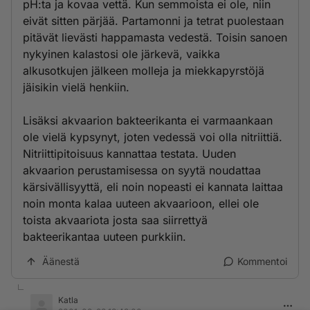
pH:ta ja kovaa vettä. Kun semmoista ei ole, niin
eivät sitten pärjää. Partamonni ja tetrat puolestaan
pitävät lievästi happamasta vedestä. Toisin sanoen
nykyinen kalastosi ole järkevä, vaikka
alkusotkujen jälkeen molleja ja miekkapyrstöjä
jäisikin vielä henkiin.
Lisäksi akvaarion bakteerikanta ei varmaankaan
ole vielä kypsynyt, joten vedessä voi olla nitriittiä.
Nitriittipitoisuus kannattaa testata. Uuden
akvaarion perustamisessa on syytä noudattaa
kärsivällisyyttä, eli noin nopeasti ei kannata laittaa
noin monta kalaa uuteen akvaarioon, ellei ole
toista akvaariota josta saa siirrettyä
bakteerikantaa uuteen purkkiin.
Äänestä
Kommentoi
Katla