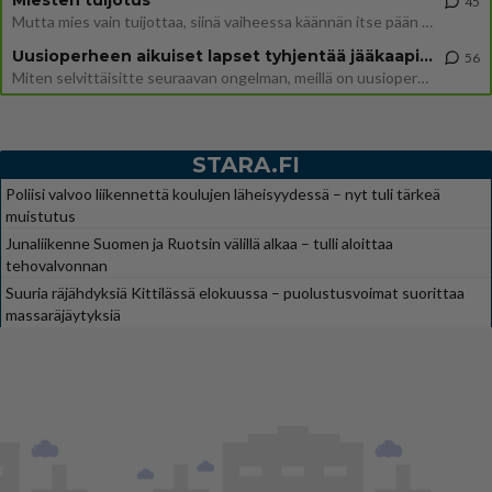
45
Mutta mies vain tuijottaa, siinä vaiheessa käännän itse pään pois. Mikä juttu? Yleensä jos joku tuijottaa tai katsoo, hä
Uusioperheen aikuiset lapset tyhjentää jääkaapin käydessään
56
Miten selvittäisitte seuraavan ongelman, meillä on uusioperhe, minulla teini-ikäiset lapset ja puolisolla aikuiset, jotk
STARA.FI
Poliisi valvoo liikennettä koulujen läheisyydessä – nyt tuli tärkeä
muistutus
Junaliikenne Suomen ja Ruotsin välillä alkaa – tulli aloittaa
tehovalvonnan
Suuria räjähdyksiä Kittilässä elokuussa – puolustusvoimat suorittaa
massaräjäytyksiä