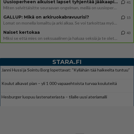
Uusioperheen aikuiset lapset tyhjentää jääkaapin käydessään
41
Miten selvittäisitte seuraavan ongelman, meillä on uusioperhe, minulla teini-ikäiset lapset ja puolisolla aikuiset, jotk
GALLUP: Mikä on arkiruokabravuurisi?
15
Lomat on monella lomailtu ja arki alkaa. Se voi tarkoittaa myös sitä, että grillailut on grillattu ja palataan arjen ruo
Naiset kertokaa
43
Miksi se että mies on seksuaalinen ja haluaa seksiä ja te olette hänen mielestänne haluttava on vastenmielistä? Mikä sii
STARA.FI
Janni Hussi ja Sointu Borg lopettavat: ”Kyllähän tää haikeelta tuntuu”
Koulut alkavat pian – yli 1 000 vapaaehtoista turvaa kouluteitä
Hesburger luopuu lastenateriasta – tilalle uusi ateriamalli