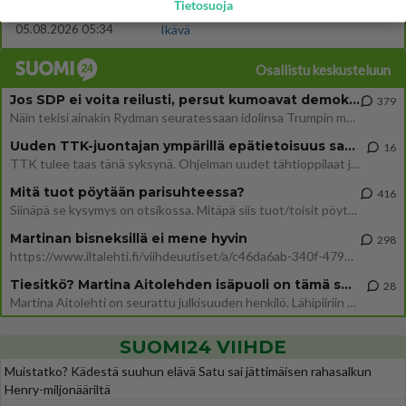
Tietosuoja
774
Koskaan parantua tästä?
05.08.2026 05:34
Ikävä
Osallistu keskusteluun
Jos SDP ei voita reilusti, persut kumoavat demokratian Suomesta
379
Näin tekisi ainakin Rydman seuratessaan idolinsa Trumpin mallia https://www.is.fi/politiikka/art-2000012187244.html
Uuden TTK-juontajan ympärillä epätietoisuus sakenee - Nyt MTV hämmentää soppaa
16
TTK tulee taas tänä syksynä. Ohjelman uudet tähtioppilaat julkistetaan torstaina 6. elokuuta klo 14 alkavassa lehdistö
Mitä tuot pöytään parisuhteessa?
416
Siinäpä se kysymys on otsikossa. Mitäpä siis tuot/toisit pöytään parisuhteessa? Oletko mies vai nainen? Koetko sen mitä
Martinan bisneksillä ei mene hyvin
298
https://www.iltalehti.fi/viihdeuutiset/a/c46da6ab-340f-4790-aaa7-0865eed2336 Yrityksen konkurssihakemus on tullut kärä
Tiesitkö? Martina Aitolehden isäpuoli on tämä suosittu laulaja
28
Martina Aitolehti on seurattu julkisuuden henkilö. Lähipiiriin mahtuu muitakin tunnettuja henkilöitä. Tiesitkö, että Ma
SUOMI24 VIIHDE
Muistatko? Kädestä suuhun elävä Satu sai jättimäisen rahasalkun
Henry-miljonääriltä