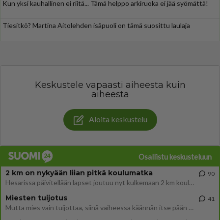
Kun yksi kauhallinen ei riitä... Tämä helppo arkiruoka ei jää syömättä!
Tiesitkö? Martina Aitolehden isäpuoli on tämä suosittu laulaja
Keskustele vapaasti aiheesta kuin
aiheesta
Aloita keskustelu
Osallistu keskusteluun
2 km on nykyään liian pitkä koulumatka
90
Hesarissa päivitellään lapset joutuu nyt kulkemaan 2 km kouluun jösses. Ruostefillarilla tuo matka menee vaikka miten äk
Miesten tuijotus
41
Mutta mies vain tuijottaa, siinä vaiheessa käännän itse pään pois. Mikä juttu? Yleensä jos joku tuijottaa tai katsoo, hä