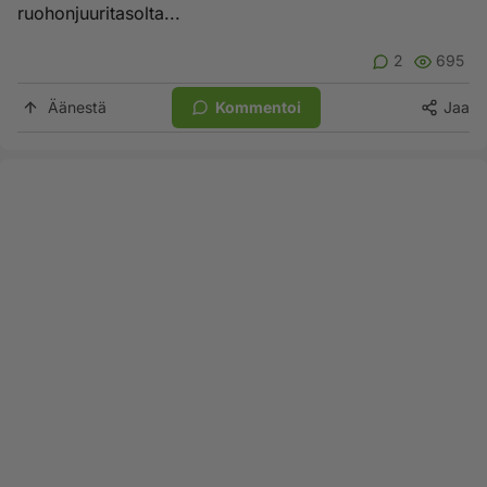
ruohonjuuritasolta...
2
695
Äänestä
Kommentoi
Jaa