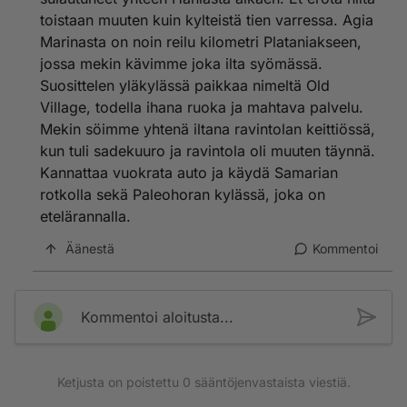
toistaan muuten kuin kylteistä tien varressa. Agia
Marinasta on noin reilu kilometri Plataniakseen,
jossa mekin kävimme joka ilta syömässä.
Suosittelen yläkylässä paikkaa nimeltä Old
Village, todella ihana ruoka ja mahtava palvelu.
Mekin söimme yhtenä iltana ravintolan keittiössä,
kun tuli sadekuuro ja ravintola oli muuten täynnä.
Kannattaa vuokrata auto ja käydä Samarian
rotkolla sekä Paleohoran kylässä, joka on
etelärannalla.
Äänestä
Kommentoi
Kommentoi aloitusta...
Ketjusta on poistettu
0
sääntöjenvastaista viestiä.