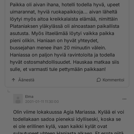
Paikka oli aivan ihana, hotelli todella hyvä, upeet
uimarannat, hyviä ruokapaikkoja... aivan läheltä
löytyi myös aitoa kreikkalaista elämää, nimittäin
Plataniaksen yläkylässä oli ainoastaan paikallista
asutusta. Myös iltaelämää löytyi vaikka paikka
pieni olikin. Haniaan on hyvät yhteydet,
bussejahan menee ihan 20 minuutin välein.
Haniassa on paljon hyviä ravintoloita ja todella
hyvät ostosmahdollisuudet. Hauskaa matkaa siis
sulle, et varmasti tule pettymään paikkaan!
Äänestä
Kommentoi
Elma
2001-01-11 11:30:00
Olin viime lokakuussa Agia Mariassa. Kylää ei voi
todellakaan sadoa pieneksi idylliseski, koska se
ei ole erillinen kylä, vaan kaikki kylät ovat
sulautuneet yhteen Haniasta alkaen. Et erota niitä