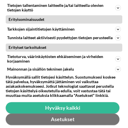
Tietojen tallentaminen laitteelle ja/tai laitteella olevien
56
Mikä sinua ja kaivattuasi
tietojen käyttö
873
Yhdistää??????
Erityisominaisuudet
04.08.2026 18:50
Ikävä
Tarkkojen sijaintitietojen käyttäminen
42
Sinulle mies
820
Tunnista laitteet aktiivisesti pyydettyjen tietojen perusteella
Kohtaamme jälleen kun on oikea aika. Sitä ei voi mikään eikä kukaan estää <3 <3
04.08.2026 15:01
Ikävä
Erityiset tarkoitukset
75
Miia Heikkinen avautui !
Tietoturva, väärinkäytösten ehkäiseminen ja virheiden
807
korjaaminen
Olipa hyvä kirjoitus, kiitos. Ongelmat mitkä nostat esille on todellisia ja tämä ylimielisyys totta ja se näkyy kaikessa
04.08.2026 04:27
Judo
Mainonnan ja sisällön tekninen jakelu
Hyväksymällä sallit tietojesi käsittelyn. Suostumuksesi koskee
60
Mitä uskot hänen ajattelevan sinusta?
tätä palvelua, hyväksymättä jättäminen voi vaikuttaa
800
😇
asiakaskokemukseesi. Jotkut teknologiat saattavat perustella
04.08.2026 18:30
Ikävä
tietojen käsittelyä oikeutetulla edulla, voit vastustaa tätä tai
muuttaa muita asetuksia klikkaamalla "Asetukset" linkkiä.
62
Mitä töitä kaivattusi on tehnyt?
Hyväksy kaikki
793
😅
05.08.2026 13:25
Ikävä
Asetukset
66
Voiko meidän välit