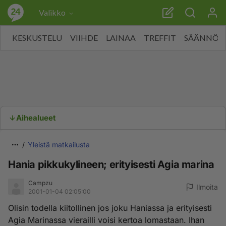
Valikko
KESKUSTELU
VIIHDE
LAINAA
TREFFIT
SÄÄNNÖT
Aihealueet
Yleistä matkailusta
Hania pikkukylineen; erityisesti Agia marina
Campzu
Ilmoita
2001-01-04 02:05:00
Olisin todella kiitollinen jos joku Haniassa ja erityisesti
Agia Marinassa vierailli voisi kertoa lomastaan. Ihan