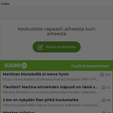
palaa
Keskustele vapaasti aiheesta kuin
aiheesta
Aloita keskustelu
Osallistu keskusteluun
Martinan bisneksillä ei mene hyvin
313
https://www.iltalehti.fi/viihdeuutiset/a/c46da6ab-340f-4790-aaa7-0865eed2336 Yrityksen konkurssihakemus on tullut kärä
Tiesitkö? Martina Aitolehden isäpuoli on tämä suosittu laulaja
31
Martina Aitolehti on seurattu julkisuuden henkilö. Lähipiiriin mahtuu muitakin tunnettuja henkilöitä. Tiesitkö, että Ma
2 km on nykyään liian pitkä koulumatka
98
Hesarissa päivitellään lapset joutuu nyt kulkemaan 2 km kouluun jösses. Ruostefillarilla tuo matka menee vaikka miten äk
Miesten tuijotus