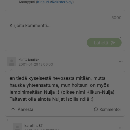
Anonyymi (
Kirjaudu
/
Rekisteröidy
)
5000
Lähetä
-tintti&nuija-
2001-01-29 13:06:00
en tiedä kyseisestä hevosesta mitään, mutta
hauska yhteensattuma, mun hoitsuni on myös
lempinimeltään Nuija :) (oikee nimi Kiikun-Nuija)
Taitavat olla ainota Nuijat isoilla n:llä :)
Äänestä
Kommentoi
karoliina87