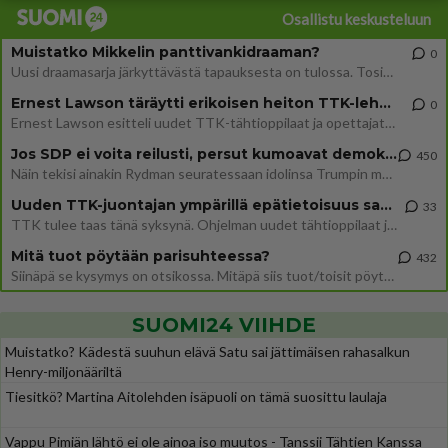
Osallistu keskusteluun
Muistatko Mikkelin panttivankidraaman?
0
Uusi draamasarja järkyttävästä tapauksesta on tulossa. Tositapahtumiin perustuva sarja ammentaa vuoden 1986 Mikkelin pan
Ernest Lawson täräytti erikoisen heiton TTK-lehdistötilaisuudessa: " Onko tässä tarkoituksena...?"
0
Ernest Lawson esitteli uudet TTK-tähtioppilaat ja opettajat torstaina 6.8. lehdistölle. Tulevalla kaudella on yksi hausk
Jos SDP ei voita reilusti, persut kumoavat demokratian Suomesta
450
Näin tekisi ainakin Rydman seuratessaan idolinsa Trumpin mallia https://www.is.fi/politiikka/art-2000012187244.html
Uuden TTK-juontajan ympärillä epätietoisuus sakenee - Nyt MTV hämmentää soppaa
33
TTK tulee taas tänä syksynä. Ohjelman uudet tähtioppilaat julkistetaan torstaina 6. elokuuta klo 14 alkavassa lehdistö
Mitä tuot pöytään parisuhteessa?
432
Siinäpä se kysymys on otsikossa. Mitäpä siis tuot/toisit pöytään parisuhteessa? Oletko mies vai nainen? Koetko sen mitä
SUOMI24 VIIHDE
Muistatko? Kädestä suuhun elävä Satu sai jättimäisen rahasalkun
Henry-miljonääriltä
Tiesitkö? Martina Aitolehden isäpuoli on tämä suosittu laulaja
Vappu Pimiän lähtö ei ole ainoa iso muutos - Tanssii Tähtien Kanssa