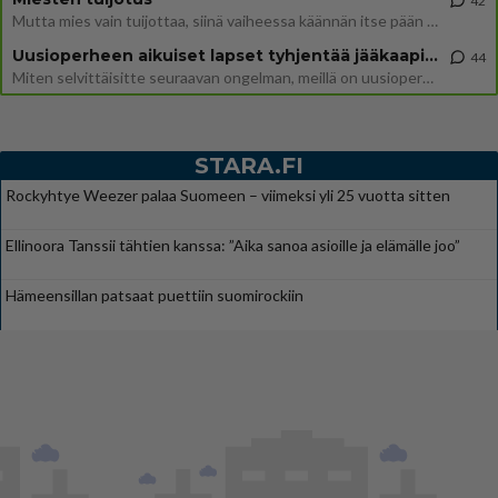
42
Mutta mies vain tuijottaa, siinä vaiheessa käännän itse pään pois. Mikä juttu? Yleensä jos joku tuijottaa tai katsoo, hä
Uusioperheen aikuiset lapset tyhjentää jääkaapin käydessään
44
Miten selvittäisitte seuraavan ongelman, meillä on uusioperhe, minulla teini-ikäiset lapset ja puolisolla aikuiset, jotk
STARA.FI
Rockyhtye Weezer palaa Suomeen – viimeksi yli 25 vuotta sitten
Ellinoora Tanssii tähtien kanssa: ”Aika sanoa asioille ja elämälle joo”
Hämeensillan patsaat puettiin suomirockiin