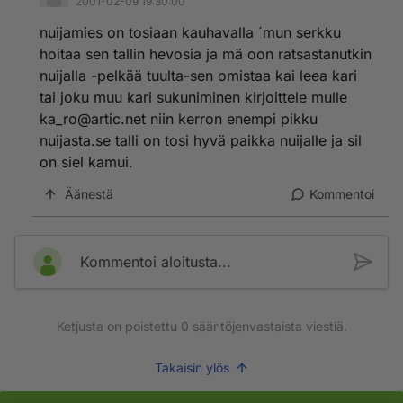
2001-02-09 19:30:00
nuijamies on tosiaan kauhavalla ´mun serkku
hoitaa sen tallin hevosia ja mä oon ratsastanutkin
nuijalla -pelkää tuulta-sen omistaa kai leea kari
tai joku muu kari sukuniminen kirjoittele mulle
ka_ro@artic.net niin kerron enempi pikku
nuijasta.se talli on tosi hyvä paikka nuijalle ja sil
on siel kamui.
Äänestä
Kommentoi
Kommentoi aloitusta...
Ketjusta on poistettu
0
sääntöjenvastaista viestiä.
Takaisin ylös