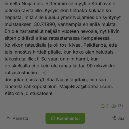
nimeltä Nuijamies. Sittemmin se myytiin Kauhavalle
jollekin ravitallille. Kysyisinkin tietääkö kukaan ko.
hepasta, mitä sille kuuluu yms? Nuijamies on syntynyt
muistaakseni 30.7.1990, vanhempia en enää muista.
En ole harrastellut neljään vuoteen hevosia, nyt kävin
sitten pitkästä aikaa ratsastamassa Kempeleessä
Koivikon ratsutilalla ja oli tosi kivaa. Pelkäänpä, että
tais innostus hirttää päälle, kun koko ajan haluttais
takasin tallille ;)! Se vaan on niin harmi, kun
opiskelijalla ei oikein ole rahaa laittaa 90 mk/viikko
ratsastustuntiin... :(
Jos joku muistaa/tietää Nuijasta jotain, niin saa
lähetellä sähköpostiakin:
MaijaNiva@hotmail.com
.
Kiitoksia jo etukäteen!
2
171
Äänestä
Kommentoi
Jaa