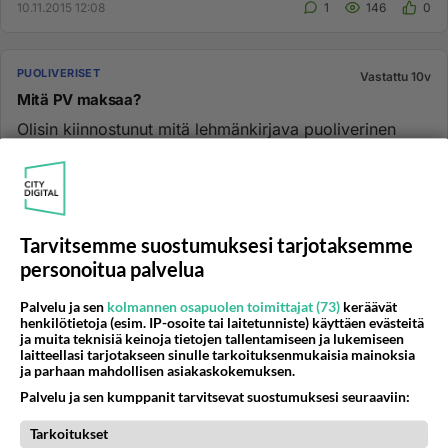
10.11.2015 12:08
1
146
0
PUOLIVERISET
Vastattu 10v
Mitä PV maksaa?
Olisin kiinnostunut mitä lehmänkirjava puoliverinen
maksaa?...
27.09.2007 15:02
16
3837
0
Tarvitsemme suostumuksesi tarjotaksemme
personoitua palvelua
PUOLIVERISET
Vastattu 11v
Etsitään hevosille ratsastajaa kahdeksi viikoksi
Palvelu ja sen
kolmannen osapuolen toimittajat (73)
keräävät
Eli siis etsin ratsastajaa viidelle hevoselle liikuttajaa
henkilötietoja (esim. IP-osoite tai laitetunniste) käyttäen evästeitä
ja muita teknisiä keinoja tietojen tallentamiseen ja lukemiseen
varsalle. Eilen onnistuin viiltämään polven auki (luuhun
laitteellasi tarjotakseen sinulle tarkoituksenmukaisia mainoksia
ast...
ja parhaan mahdollisen asiakaskokemuksen.
24.10.2014 08:14
1
152
0
Palvelu ja sen kumppanit tarvitsevat suostumuksesi seuraaviin:
Tarkoitukset