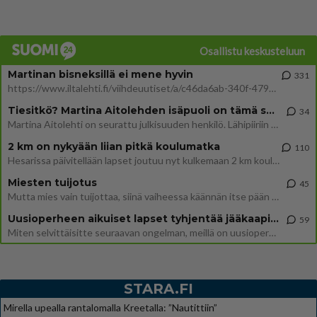
Osallistu keskusteluun
Martinan bisneksillä ei mene hyvin
331
https://www.iltalehti.fi/viihdeuutiset/a/c46da6ab-340f-4790-aaa7-0865eed2336 Yrityksen konkurssihakemus on tullut kärä
Tiesitkö? Martina Aitolehden isäpuoli on tämä suosittu laulaja
34
Martina Aitolehti on seurattu julkisuuden henkilö. Lähipiiriin mahtuu muitakin tunnettuja henkilöitä. Tiesitkö, että Ma
2 km on nykyään liian pitkä koulumatka
110
Hesarissa päivitellään lapset joutuu nyt kulkemaan 2 km kouluun jösses. Ruostefillarilla tuo matka menee vaikka miten äk
Miesten tuijotus
45
Mutta mies vain tuijottaa, siinä vaiheessa käännän itse pään pois. Mikä juttu? Yleensä jos joku tuijottaa tai katsoo, hä
Uusioperheen aikuiset lapset tyhjentää jääkaapin käydessään
59
Miten selvittäisitte seuraavan ongelman, meillä on uusioperhe, minulla teini-ikäiset lapset ja puolisolla aikuiset, jotk
STARA.FI
Mirella upealla rantalomalla Kreetalla: ”Nautittiin”