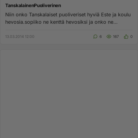
TanskalainenPuoliverinen
Niin onko Tanskalaiset puoliveriset hyviä Este ja koulu
hevosia.sopiiko ne kenttä hevosiksi ja onko ne
nopeita....
13.03.2014 12:00
6
167
0