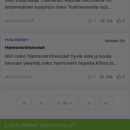
olen ostamassa Trakheneri Ruunaa ulkomailta no
ensimmäinen kysymys onko Trakhenereilla isot
askeleet.Onko hevonen hyvä j...
06.06.2014 20:25
1
123
0
PUOLIVERISET
Vastattu 12v
Hannoverinhevoset
Niin onko Hannoverinhevoset hyviä este ja koulu
hevosia yleensä.onko hannoverit nopeita.Kiitos jo
etukäteen...
18.01.2014 10:25
1
248
0
1
/
30
LUETUIMMAT KESKUSTELUT