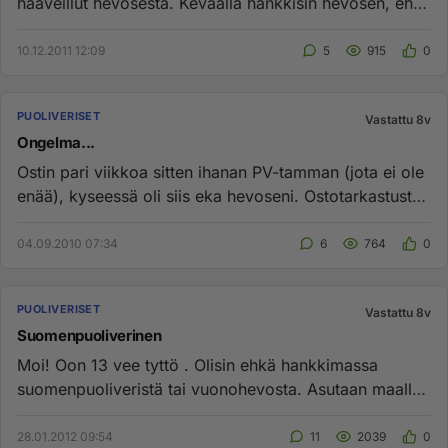
haaveillut hevosesta. Keväällä hankkisin hevosen, ehkä
vasta kesällä...
10.12.2011 12:09
5
915
0
PUOLIVERISET
Vastattu 8v
Ongelma...
Ostin pari viikkoa sitten ihanan PV-tamman (jota ei ole
enää), kyseessä oli siis eka hevoseni. Ostotarkastusta
tehdessä ...
04.09.2010 07:34
6
764
0
PUOLIVERISET
Vastattu 8v
Suomenpuoliverinen
Moi! Oon 13 vee tyttö . Olisin ehkä hankkimassa
suomenpuoliveristä tai vuonohevosta. Asutaan maalla,
ja olis tilaa laitu...
28.01.2012 09:54
11
2039
0