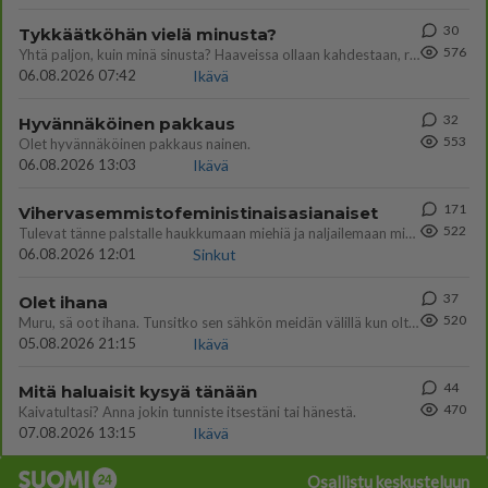
30
Tykkäätköhän vielä minusta?
576
Yhtä paljon, kuin minä sinusta? Haaveissa ollaan kahdestaan, rauhassa ja lähennytään fyysisesti ja tutustutaan syvemmin
06.08.2026 07:42
Ikävä
32
Hyvännäköinen pakkaus
553
Olet hyvännäköinen pakkaus nainen.
06.08.2026 13:03
Ikävä
171
Vihervasemmistofeministinaisasianaiset
522
Tulevat tänne palstalle haukkumaan miehiä ja naljailemaan miehelle, kehuvat olevansa heitä parempia. Itse asuvat MIEHE
06.08.2026 12:01
Sinkut
37
Olet ihana
520
Muru, sä oot ihana. Tunsitko sen sähkön meidän välillä kun oltiin ihan låhekkäin? 👩‍❤️‍👩❤️😼😘
05.08.2026 21:15
Ikävä
44
Mitä haluaisit kysyä tänään
470
Kaivatultasi? Anna jokin tunniste itsestäni tai hänestä.
07.08.2026 13:15
Ikävä
Osallistu keskusteluun