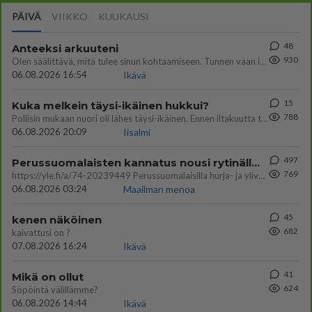
PÄIVÄ
VIIKKO
KUUKAUSI
48
Anteeksi arkuuteni
930
Olen säälittävä, mitä tulee sinun kohtaamiseen. Tunnen vaan itseni todella epävarmaksi sun kanssa. Jos minun olisi pitän
06.08.2026 16:54
Ikävä
15
Kuka melkein täysi-ikäinen hukkui?
788
Poliisin mukaan nuori oli lähes täysi-ikäinen. Ennen iltakuutta tulleen ilmoituksen mukaan ihminen oli joutunut mahdoll
06.08.2026 20:09
Iisalmi
497
Perussuomalaisten kannatus nousi rytinällä Ylen tänään julkaisemassa tuoreimmassa gallup-kyselyssä.
769
https://yle.fi/a/74-20239449 Perussuomalaisilla hurja- ja ylivoimaisesti suurin nousu tässä uudessa Ylen gallupissa. Kyl
06.08.2026 03:24
Maailman menoa
45
kenen näköinen
682
kaivattusi on ?
07.08.2026 16:24
Ikävä
41
Mikä on ollut
624
Söpöintä välillämme?
06.08.2026 14:44
Ikävä