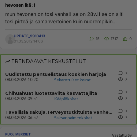
hevosen ikä :)
mun hevonen on tosi vanha!! se on 28v.!! se on silti
tosi pirteä ja samanvertoinen kuin nuorempikin
hevonen!! se nauttii...
UPDATE_9910413
15
1717
0
01.03.2012 14:06
TRENDAAVAT KESKUSTELUT
0
Uudistettu pentuelistaus koskien harjoja
0
08.08.2026 10:20
Sekarotuiset koirat
0
Chihuahuat luotettavilta kasvattajilta
0
08.08.2026 09:51
Kääpiökoirat
0
Tavallisia sakuja.Terveystutkituista vanhemmista
0
08.08.2026 06:57
Saksanpaimenkoirat
PUOLIVERISET
Vastattu 5v