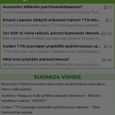
Muistatko Mikkelin panttivankidraaman?
57
Uusi draamasarja järkyttävästä tapauksesta on tulossa. Tositapahtumiin perustuva sarja ammentaa vuoden 1986 Mikkelin pan
Ernest Lawson täräytti erikoisen heiton TTK-lehdistötilaisuudessa: " Onko tässä tarkoituksena...?"
3
Ernest Lawson esitteli uudet TTK-tähtioppilaat ja opettajat torstaina 6.8. lehdistölle. Tulevalla kaudella on yksi hausk
Jos SDP ei voita reilusti, persut kumoavat demokratian Suomesta
620
Näin tekisi ainakin Rydman seuratessaan idolinsa Trumpin mallia https://www.is.fi/politiikka/art-2000012187244.html
Uuden TTK-juontajan ympärillä epätietoisuus sakenee - Nyt MTV hämmentää soppaa
36
TTK tulee taas tänä syksynä. Ohjelman uudet tähtioppilaat julkistetaan torstaina 6. elokuuta klo 14 alkavassa lehdistö
Mitä tuot pöytään parisuhteessa?
463
Siinäpä se kysymys on otsikossa. Mitäpä siis tuot/toisit pöytään parisuhteessa? Oletko mies vai nainen? Koetko sen mitä
SUOMI24 VIIHDE
Muistatko? Kädestä suuhun elävä Satu sai jättimäisen rahasalkun
Henry-miljonääriltä
Iloyllätys! Maajussi-Kalle ja Niina palaavat televisioon - Niinalta
rehellinen reaktio: "KÄÄKS!"
Uuden TTK-juontajan ympärillä epätietoisuus sakenee - Tämä
hämmentää soppaa