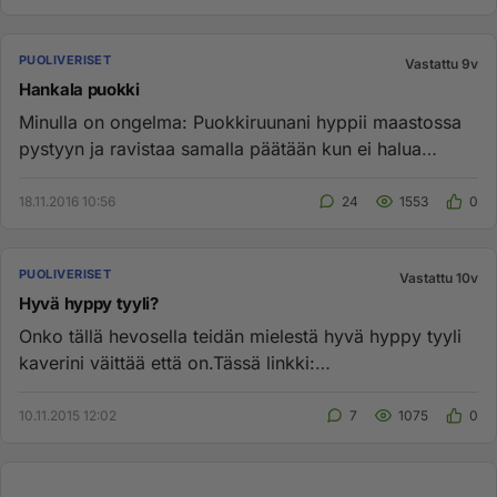
PUOLIVERISET
Vastattu 9v
Hankala puokki
Minulla on ongelma: Puokkiruunani hyppii maastossa
pystyyn ja ravistaa samalla päätään kun ei halua
mennä sinne mihin mi...
18.11.2016 10:56
24
1553
0
PUOLIVERISET
Vastattu 10v
Hyvä hyppy tyyli?
Onko tällä hevosella teidän mielestä hyvä hyppy tyyli
kaverini väittää että on.Tässä linkki:
http://www.sukuposti.net/h...
10.11.2015 12:02
7
1075
0