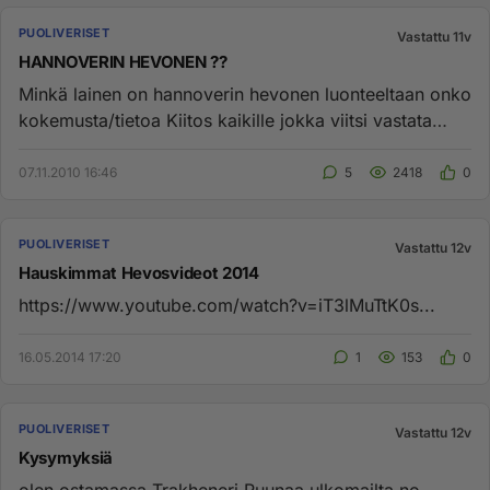
PUOLIVERISET
Vastattu 11v
HANNOVERIN HEVONEN ??
Minkä lainen on hannoverin hevonen luonteeltaan onko
kokemusta/tietoa Kiitos kaikille jokka viitsi vastata
kaikki viest...
07.11.2010 16:46
5
2418
0
PUOLIVERISET
Vastattu 12v
Hauskimmat Hevosvideot 2014
https://www.youtube.com/watch?v=iT3lMuTtK0s...
16.05.2014 17:20
1
153
0
PUOLIVERISET
Vastattu 12v
Kysymyksiä