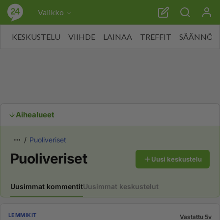
Valikko
KESKUSTELU
VIIHDE
LAINAA
TREFFIT
SÄÄNNÖT
Aihealueet
Puoliveriset
Puoliveriset
Uusi keskustelu
Uusimmat kommentit
Uusimmat keskustelut
LEMMIKIT
Vastattu 5v