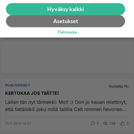
Hyväksy kaikki
Asetukset
Tietosuoja
PUOLIVERISET
Vastattu 11v
KERTOKAA JOS TIIÄTTE!
Laitan tän nyt tännekki: Moi! :) Oon jo kauan miettinyt,
että tietäisikö joku millä tallilla Celt niminen hevonen
asuu ...
21.11.2014 14:27
1
134
0