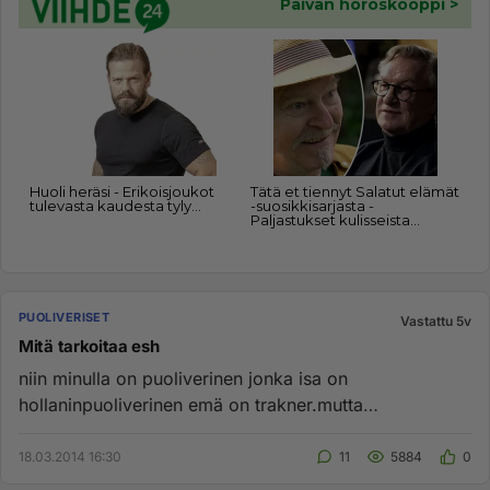
PUOLIVERISET
Vastattu 5v
Mitä tarkoitaa esh
niin minulla on puoliverinen jonka isa on
hollaninpuoliverinen emä on trakner.mutta
sukupostissa lukee muuta sit siin lu...
18.03.2014 16:30
11
5884
0