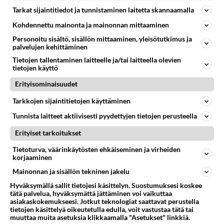
PUOLIVERISET
Vastattu 11v
Tarkat sijaintitiedot ja tunnistaminen laitetta skannaamalla
Hamppuharja tanskalaisella puoliverisellä?
Kohdennettu mainonta ja mainonnan mittaaminen
Voiko tanskalaisella puoliverisellä (siis hevonen) olla
Personoitu sisältö, sisällön mittaaminen, yleisötutkimus ja
hamppu- tai liinaharja?...
palvelujen kehittäminen
Tietojen tallentaminen laitteelle ja/tai laitteella olevien
tietojen käyttö
29.06.2015 14:47
1
139
0
Erityisominaisuudet
Tarkkojen sijaintitietojen käyttäminen
PUOLIVERISET
Vastattu 11v
Heppa instagrameja!!
Tunnista laitteet aktiivisesti pyydettyjen tietojen perusteella
Ettisin lisää seurailtavaa eli heitelkää omianne tai
Erityiset tarkoitukset
kaverinne tai muuten vaan jotain hyviä instagrameja
Tietoturva, väärinkäytösten ehkäiseminen ja virheiden
mis esiintyis e...
korjaaminen
06.01.2015 18:12
2
186
0
Mainonnan ja sisällön tekninen jakelu
Hyväksymällä sallit tietojesi käsittelyn. Suostumuksesi koskee
tätä palvelua, hyväksymättä jättäminen voi vaikuttaa
asiakaskokemukseesi. Jotkut teknologiat saattavat perustella
tietojen käsittelyä oikeutetulla edulla, voit vastustaa tätä tai
muuttaa muita asetuksia klikkaamalla "Asetukset" linkkiä.