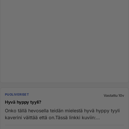
PUOLIVERISET
Vastattu 10v
Hyvä hyppy tyyli?
Onko tällä hevosella teidän mielestä hyvä hyppy tyyli
kaverini väittää että on.Tässä linkki kuviin:
http://www.sukupost...