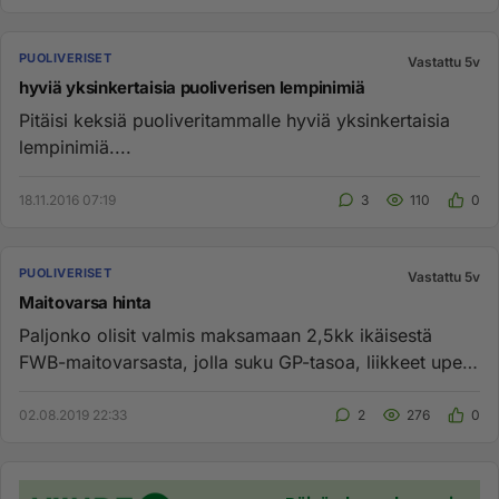
PUOLIVERISET
Vastattu 5v
hyviä yksinkertaisia puoliverisen lempinimiä
Pitäisi keksiä puoliveritammalle hyviä yksinkertaisia
lempinimiä....
18.11.2016 07:19
3
110
0
PUOLIVERISET
Vastattu 5v
Maitovarsa hinta
Paljonko olisit valmis maksamaan 2,5kk ikäisestä
FWB-maitovarsasta, jolla suku GP-tasoa, liikkeet upeat
ja luonne ikä su...
02.08.2019 22:33
2
276
0