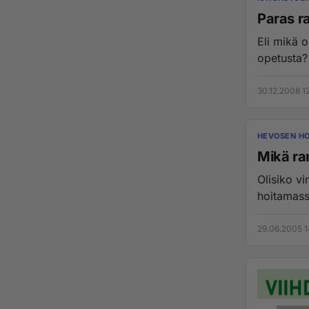
Paras ra
Eli mikä o
opetusta? 
30.12.2008 1
HEVOSEN HO
Mikä ra
Olisiko vi
hoitamass
29.06.2005 1