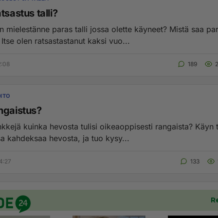
tsastus talli?
n mielestänne paras talli jossa olette käyneet? Mistä saa pa
Itse olen ratsastastanut kaksi vuo...
2:08
189
ITO
ngaistus?
nkkejä kuinka hevosta tulisi oikeaoppisesti rangaista? Käyn ta
a kahdeksaa hevosta, ja tuo kysy...
4:27
133