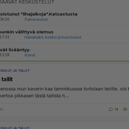
AAVAT KESKUSTELUT
poistunut "lihajalkoja".Katsastusta
06:26
Paimenkoirat
punkin välittyvä olemus
17:32
Hämähäkit, kotilot ja hyönteiset
ät lisääntyy.
13:18
Koirat
OULUT JA TALLIT
tallit
nossa mun kaverin kaa tammikuussa tortolaan leirille. ois t
 kertoa pikkasen tästä tallista h...
:35
14
OULUT JA TALLIT