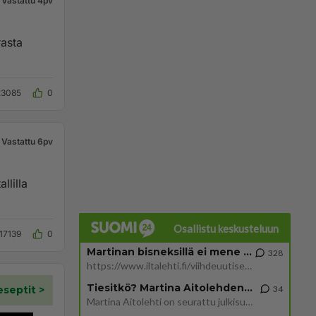
Vastattu 4pv
rasta
23085
0
Vastattu 6pv
llilla
Osallistu keskusteluun
17139
0
Martinan bisneksillä ei mene hyvin
328
https://www.iltalehti.fi/viihdeuutiset/a/c46da6ab-340f-4790-aaa7-0865eed2336 Yrityksen konkurssihakemus on tullut kärä
Tiesitkö? Martina Aitolehden isäpuoli on tämä suosittu laulaja
34
Martina Aitolehti on seurattu julkisuuden henkilö. Lähipiiriin mahtuu muitakin tunnettuja henkilöitä. Tiesitkö, että Ma