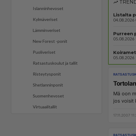
TREND
Islanninhevoset
Listalta 
Kylmäveriset
04.08.2026 
Lämminveriset
Purreen 
05.08.2026 
New Forest -ponit
Koiramets
Puoliveriset
05.08.2026 
Ratsastuskoulut ja tallit
Risteytysponit
RATSASTUSK
Tortolan 
Shetlanninponit
Mä oon me
Suomenhevoset
jos voisit
Virtuaalitallit
17.11.2007 11
RATSASTUSK