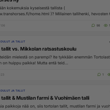
ään kokemuksia kyseisestä tallista (
.transhorses.fi/home.html )? Millainen tallihenki, hevosten t
7:06
98
OULUT JA TALLIT
 tallit vs. Mikkolan ratsastuskoulu
 teidän mielestä on parempi? Ite tykkään enemmän Tortolast
n on huippu paikka! Mutta entä teid...
:23
1
OULUT JA TALLIT
 tallit & Mustilan farmi & Vuohimäen talli
sia paikkoja nää on, siis tortolan tallit, mustilan farmi ja vu