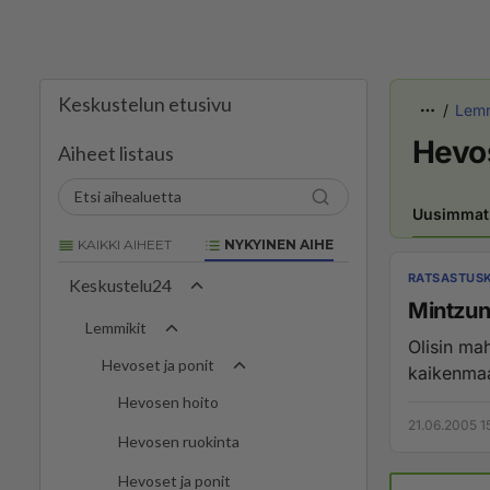
Keskustelun etusivu
Lemm
Hevos
Aiheet listaus
Uusimmat
KAIKKI AIHEET
NYKYINEN AIHE
RATSASTUSK
Keskustelu24
Mintzun 
Lemmikit
Olisin ma
Hevoset ja ponit
kaikenmaa
Hevosen hoito
21.06.2005 1
Hevosen ruokinta
Hevoset ja ponit