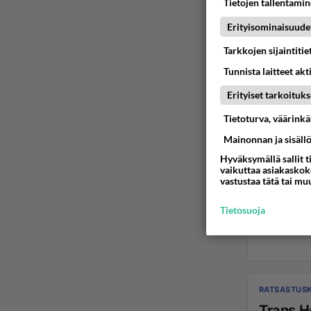
Tietojen tallentamine
Erityisominaisuude
Tarkkojen sijaintiti
Tunnista laitteet akt
Erityiset tarkoituks
Tietoturva, väärink
Mainonnan ja sisäll
Hyväksymällä sallit t
vaikuttaa asiakaskoke
vastustaa tätä tai mu
Tietosuoja
RATSASTUSK
Trans H