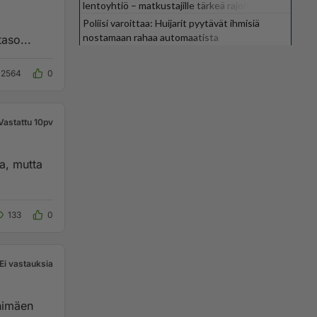
lentoyhtiö – matkustajille tärkeä rajoitus
Poliisi varoittaa: Huijarit pyytävät ihmisiä
nostamaan rahaa automaatista
aso...
12564
0
Vastattu 10pv
a, mutta
133
0
Ei vastauksia
ohimäen