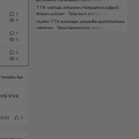
TTK-voittaja Johannes Holopainen paljasti
iloisen uutisen - Tätä moni ehti jo odottaa
3
9
Uuden TTK-juontajan ympärillä epätietoisuus
sakenee - Tämä hämmentää soppaa
0
0
0
0
Vastattu 4pv
osi kiva
3042
0