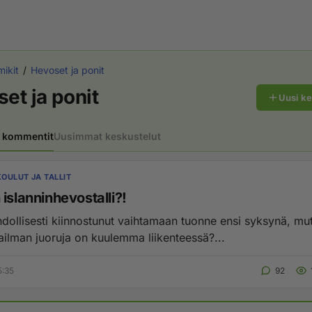
ikit
Hevoset ja ponit
et ja ponit
Uusi k
 kommentit
Uusimmat keskustelut
OULUT JA TALLIT
islanninhevostalli?!
hdollisesti kiinnostunut vaihtamaan tuonne ensi syksynä, mu
ilman juoruja on kuulemma liikenteessä?...
5:35
92