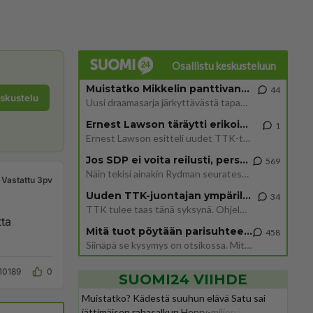
Osallistu keskusteluun
Muistatko Mikkelin panttivankidraaman?
44
eskustelu
Uusi draamasarja järkyttävästä tapauksesta on tulossa. Tositapahtumiin perustuva sarja ammentaa vuoden 1986 Mikkelin pan
Ernest Lawson täräytti erikoisen heiton TTK-lehdistötilaisuudessa: " Onko tässä tarkoituksena...?"
1
Ernest Lawson esitteli uudet TTK-tähtioppilaat ja opettajat torstaina 6.8. lehdistölle. Tulevalla kaudella on yksi hausk
Jos SDP ei voita reilusti, persut kumoavat demokratian Suomesta
569
Näin tekisi ainakin Rydman seuratessaan idolinsa Trumpin mallia https://www.is.fi/politiikka/art-2000012187244.html
Vastattu 3pv
Uuden TTK-juontajan ympärillä epätietoisuus sakenee - Nyt MTV hämmentää soppaa
34
TTK tulee taas tänä syksynä. Ohjelman uudet tähtioppilaat julkistetaan torstaina 6. elokuuta klo 14 alkavassa lehdistö
tta
Mitä tuot pöytään parisuhteessa?
458
Siinäpä se kysymys on otsikossa. Mitäpä siis tuot/toisit pöytään parisuhteessa? Oletko mies vai nainen? Koetko sen mitä
10189
0
SUOMI24 VIIHDE
Muistatko? Kädestä suuhun elävä Satu sai
jättimäisen rahasalkun Henry-miljonääriltä