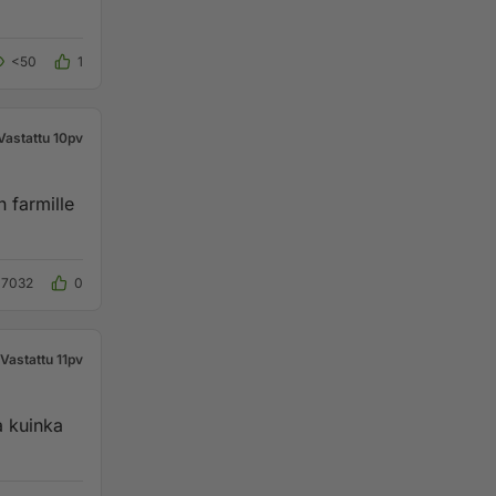
<50
1
Vastattu 10pv
 farmille
17032
0
Vastattu 11pv