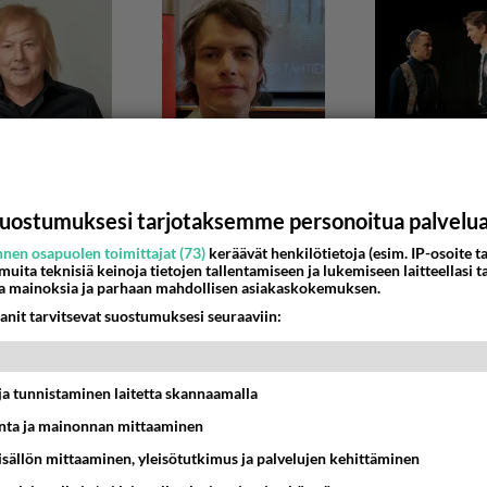
uostumuksesi tarjotaksemme personoitua palvelu
nen osapuolen toimittajat (73)
keräävät henkilötietoja (esim. IP-osoite ta
 muita teknisiä keinoja tietojen tallentamiseen ja lukemiseen laitteellasi t
ITO
a mainoksia ja parhaan mahdollisen asiakaskokemuksen.
 ruhjoi omistajansa
anit tarvitsevat suostumuksesi seuraaviin:
 ruhjoi omistajansa hengiltä Mikkelissä 1.9.2006 14:28 Mies kuoli
sensa aiheuttamiin vammoihin Mikk...
t ja tunnistaminen laitetta skannaamalla
3:00
21
ta ja mainonnan mittaaminen
sisällön mittaaminen, yleisötutkimus ja palvelujen kehittäminen