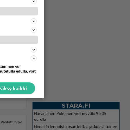
ttäminen voi
utetulla edulla, voit
äksy kaikki
STARA.FI
Harvinainen Pokemon-peli myytiin 9 505
eurolla
Vastattu 9pv
Finnairin lennoista osan lentää jatkossa toinen