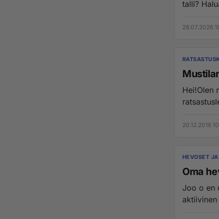
talli? Halu
28.07.2026 1
RATSASTUSK
Mustila
Hei!Olen 
ratsastusl
20.12.2016 10
HEVOSET JA
Oma he
Joo o en uskonut että tänne kirjoit
aktiivinen