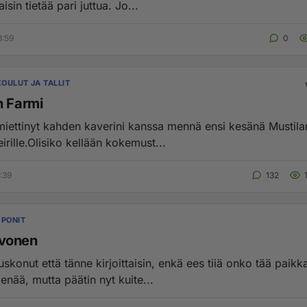
aisin tietää pari juttua. Jo...
8:59
0
OULUT JA TALLIT
n Farmi
miettinyt kahden kaverini kanssa mennä ensi kesänä Mustilan
eirille.Olisiko kellään kokemust...
:39
132
 PONIT
vonen
taisin, enkä ees tiiä onko tää paikka kuinka
 enää, mutta päätin nyt kuite...