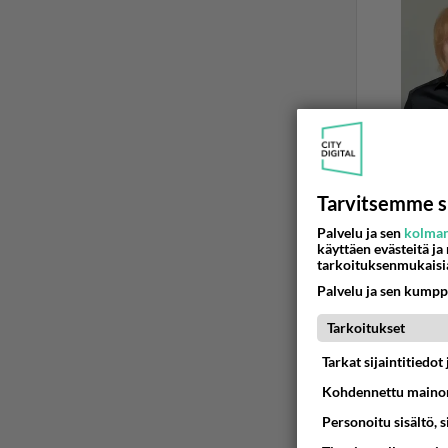
Tarvitsemme s
Palvelu ja sen
kolman
käyttäen evästeitä ja
HEVOSEN HO
tarkoituksenmukaisi
Hevonen
Palvelu ja sen kumpp
Ravihevonen
Tarkoitukset
oman hevo
Tarkat sijaintitiedo
01.09.2006 1
Kohdennettu mainon
Personoitu sisältö, 