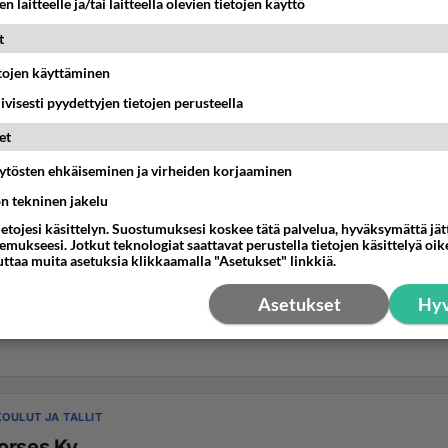
n laitteelle ja/tai laitteella olevien tietojen käyttö
t
etojen käyttäminen
iivisesti pyydettyjen tietojen perusteella
et
äytösten ehkäiseminen ja virheiden korjaaminen
ön tekninen jakelu
ietojesi käsittelyn. Suostumuksesi koskee tätä palvelua, hyväksymättä jä
mukseesi. Jotkut teknologiat saattavat perustella tietojen käsittelyä oike
uttaa muita asetuksia klikkaamalla "Asetukset" linkkiä.
Asetukset
Hyv
OULUT JA TALLIT
orses Ky