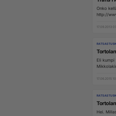
Onko kell
http://www
17.09.2013 0
RATSASTUSK
Tortolan
Eli kumpi
Mikkolaki
17.06.2015 10
RATSASTUSK
Tortolan
Hei. Milla