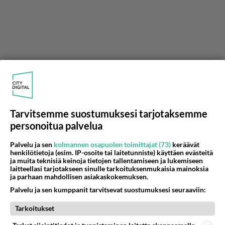
Tarvitsemme suostumuksesi tarjotaksemme
personoitua palvelua
Palvelu ja sen
kolmannen osapuolen toimittajat (73)
keräävät
henkilötietoja (esim. IP-osoite tai laitetunniste) käyttäen evästeitä
ja muita teknisiä keinoja tietojen tallentamiseen ja lukemiseen
laitteellasi tarjotakseen sinulle tarkoituksenmukaisia mainoksia
ja parhaan mahdollisen asiakaskokemuksen.
miisuuuu
2010-06-20 19:19:35
Palvelu ja sen kumppanit tarvitsevat suostumuksesi seuraaviin:
Missä päin tämä hoitopaikka olisi? olen 13 vuotta
Tarkoitukset
ja oon ratsastanu pitkään kummitätini hevosilla