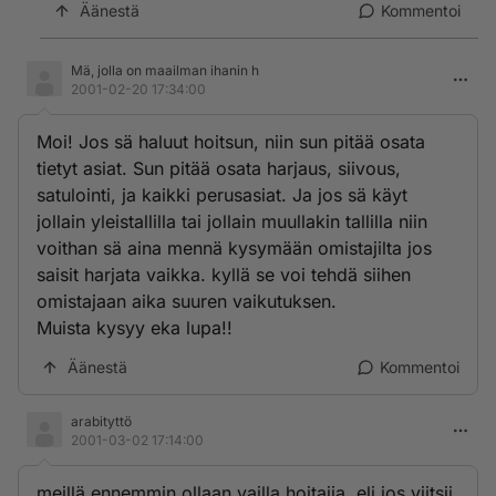
Äänestä
Kommentoi
Mä, jolla on maailman ihanin h
2001-02-20 17:34:00
Moi! Jos sä haluut hoitsun, niin sun pitää osata
tietyt asiat. Sun pitää osata harjaus, siivous,
satulointi, ja kaikki perusasiat. Ja jos sä käyt
jollain yleistallilla tai jollain muullakin tallilla niin
voithan sä aina mennä kysymään omistajilta jos
saisit harjata vaikka. kyllä se voi tehdä siihen
omistajaan aika suuren vaikutuksen.
Muista kysyy eka lupa!!
Äänestä
Kommentoi
arabityttö
2001-03-02 17:14:00
meillä ennemmin ollaan vailla hoitajia. eli jos viitsii