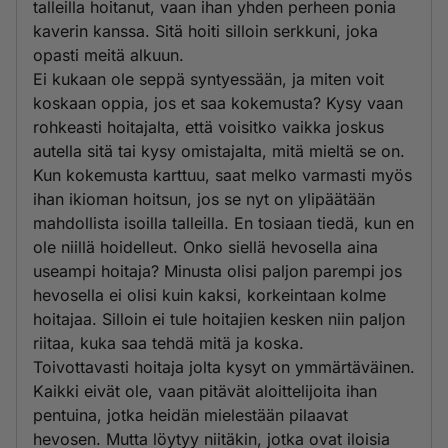
talleilla hoitanut, vaan ihan yhden perheen ponia
kaverin kanssa. Sitä hoiti silloin serkkuni, joka
opasti meitä alkuun.
Ei kukaan ole seppä syntyessään, ja miten voit
koskaan oppia, jos et saa kokemusta? Kysy vaan
rohkeasti hoitajalta, että voisitko vaikka joskus
autella sitä tai kysy omistajalta, mitä mieltä se on.
Kun kokemusta karttuu, saat melko varmasti myös
ihan ikioman hoitsun, jos se nyt on ylipäätään
mahdollista isoilla talleilla. En tosiaan tiedä, kun en
ole niillä hoidelleut. Onko siellä hevosella aina
useampi hoitaja? Minusta olisi paljon parempi jos
hevosella ei olisi kuin kaksi, korkeintaan kolme
hoitajaa. Silloin ei tule hoitajien kesken niin paljon
riitaa, kuka saa tehdä mitä ja koska.
Toivottavasti hoitaja jolta kysyt on ymmärtäväinen.
Kaikki eivät ole, vaan pitävät aloittelijoita ihan
pentuina, jotka heidän mielestään pilaavat
hevosen. Mutta löytyy niitäkin, jotka ovat iloisia