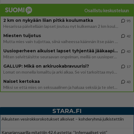
Osallistu keskusteluun
2 km on nykyään liian pitkä koulumatka
95
Hesarissa päivitellään lapset joutuu nyt kulkemaan 2 km kouluun jösses. Ruostefillarilla tuo matka menee vaikka miten äk
Miesten tuijotus
42
Mutta mies vain tuijottaa, siinä vaiheessa käännän itse pään pois. Mikä juttu? Yleensä jos joku tuijottaa tai katsoo, hä
Uusioperheen aikuiset lapset tyhjentää jääkaapin käydessään
43
Miten selvittäisitte seuraavan ongelman, meillä on uusioperhe, minulla teini-ikäiset lapset ja puolisolla aikuiset, jotk
GALLUP: Mikä on arkiruokabravuurisi?
17
Lomat on monella lomailtu ja arki alkaa. Se voi tarkoittaa myös sitä, että grillailut on grillattu ja palataan arjen ruo
Naiset kertokaa
43
Miksi se että mies on seksuaalinen ja haluaa seksiä ja te olette hänen mielestänne haluttava on vastenmielistä? Mikä sii
STARA.FI
Aikuisten vesirokkorokotukset alkoivat – kohderyhmä julkistettiin
Kanariansaarilla mitattiin 42,6 astetta: ”Infernaaliset yöt”