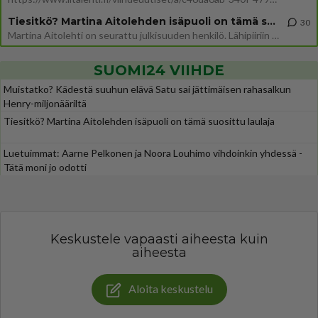
Tiesitkö? Martina Aitolehden isäpuoli on tämä suosittu laulaja
30
Martina Aitolehti on seurattu julkisuuden henkilö. Lähipiiriin mahtuu muitakin tunnettuja henkilöitä. Tiesitkö, että Ma
SUOMI24 VIIHDE
Muistatko? Kädestä suuhun elävä Satu sai jättimäisen rahasalkun
Henry-miljonääriltä
Tiesitkö? Martina Aitolehden isäpuoli on tämä suosittu laulaja
Luetuimmat: Aarne Pelkonen ja Noora Louhimo vihdoinkin yhdessä -
Tätä moni jo odotti
Keskustele vapaasti aiheesta kuin
aiheesta
Aloita keskustelu