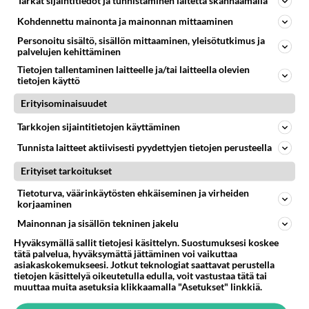
Tarkat sijaintitiedot ja tunnistaminen laitetta skannaamalla
osaan hoitaa jonkin verran ja oen nyt
kiinnostunut niiden hoidosta =)
Kohdennettu mainonta ja mainonnan mittaaminen
Personoitu sisältö, sisällön mittaaminen, yleisötutkimus ja
Äänestä
Kommentoi
palvelujen kehittäminen
Tietojen tallentaminen laitteelle ja/tai laitteella olevien
tietojen käyttö
moikka
2012-07-30 19:25:53
Erityisominaisuudet
Tarkkojen sijaintitietojen käyttäminen
no tiedättekö onko jyväskylässä nenäinniemessä
tallei oon kokenut hoitaja!
Tunnista laitteet aktiivisesti pyydettyjen tietojen perusteella
Äänestä
Kommentoi
Erityiset tarkoitukset
Tietoturva, väärinkäytösten ehkäiseminen ja virheiden
hoitsun kaipaaja
korjaaminen
2014-11-07 19:48:28
Mainonnan ja sisällön tekninen jakelu
Hyväksymällä sallit tietojesi käsittelyn. Suostumuksesi koskee
mitä tehdä jos ei uskalla kysyä hoitoponia tallin
tätä palvelua, hyväksymättä jättäminen voi vaikuttaa
omistajalta? please auttakaa koska haluun
asiakaskokemukseesi. Jotkut teknologiat saattavat perustella
tietojen käsittelyä oikeutetulla edulla, voit vastustaa tätä tai
hoitsun...
muuttaa muita asetuksia klikkaamalla "Asetukset" linkkiä.
Äänestä
Kommentoi