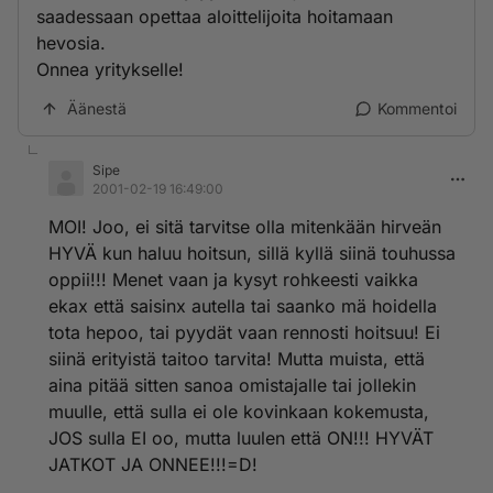
saadessaan opettaa aloittelijoita hoitamaan
hevosia.
Onnea yritykselle!
Äänestä
Kommentoi
Sipe
2001-02-19 16:49:00
MOI! Joo, ei sitä tarvitse olla mitenkään hirveän
HYVÄ kun haluu hoitsun, sillä kyllä siinä touhussa
oppii!!! Menet vaan ja kysyt rohkeesti vaikka
ekax että saisinx autella tai saanko mä hoidella
tota hepoo, tai pyydät vaan rennosti hoitsuu! Ei
siinä erityistä taitoo tarvita! Mutta muista, että
aina pitää sitten sanoa omistajalle tai jollekin
muulle, että sulla ei ole kovinkaan kokemusta,
JOS sulla EI oo, mutta luulen että ON!!! HYVÄT
JATKOT JA ONNEE!!!=D!