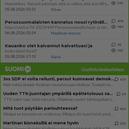
593
Huumerikos. Yleisesti uskotaan, että se seikka, että eräs KiPan pelaaja kärähtää huumeista, on vain jäävuoren huippu. M
05.08.2026 03:21
Kitee
458
Perussuomalaisten kannatus nousi rytinällä Ylen tänään julkaisemassa tuoreimmassa gallup-kyselyssä.
584
https://yle.fi/a/74-20239449 Perussuomalaisilla hurja- ja ylivoimaisesti suurin nousu tässä uudessa Ylen gallupissa. Kyl
06.08.2026 03:24
Maailman menoa
38
Kauanko olet kaivannut kaivattuasi ja
582
koska hänet löysit?
05.08.2026 17:19
Ikävä
Osallistu keskusteluun
Jos SDP ei voita reilusti, persut kumoavat demokratian Suomesta
429
Näin tekisi ainakin Rydman seuratessaan idolinsa Trumpin mallia https://www.is.fi/politiikka/art-2000012187244.html
Uuden TTK-juontajan ympärillä epätietoisuus sakenee - Nyt MTV hämmentää soppaa
29
TTK tulee taas tänä syksynä. Ohjelman uudet tähtioppilaat julkistetaan torstaina 6. elokuuta klo 14 alkavassa lehdistö
Mitä tuot pöytään parisuhteessa?
426
Siinäpä se kysymys on otsikossa. Mitäpä siis tuot/toisit pöytään parisuhteessa? Oletko mies vai nainen? Koetko sen mitä
Martinan bisneksillä ei mene hyvin
303
https://www.iltalehti.fi/viihdeuutiset/a/c46da6ab-340f-4790-aaa7-0865eed2336 Yrityksen konkurssihakemus on tullut kärä