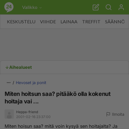
Valikko
KESKUSTELU
VIIHDE
LAINAA
TREFFIT
SÄÄNNÖT
Aihealueet
Hevoset ja ponit
Miten hoitsun saa? pitääkö olla kokenut
hoitaja vai ...
Heppa-friend
Ilmoita
2001-02-16 23:37:00
Miten hoisun saa? mitä voin kysyä sen hoitajalta? Ja