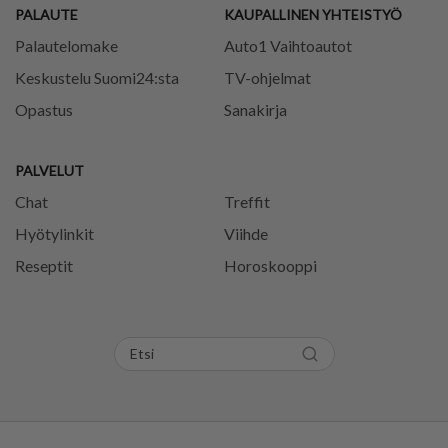
PALAUTE
KAUPALLINEN YHTEISTYÖ
Palautelomake
Auto1 Vaihtoautot
Keskustelu Suomi24:sta
TV-ohjelmat
Opastus
Sanakirja
PALVELUT
Chat
Treffit
Hyötylinkit
Viihde
Reseptit
Horoskooppi