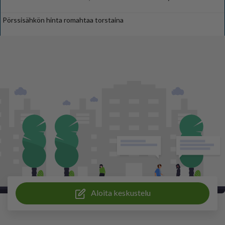
Pörssisähkön hinta romahtaa torstaina
Aloita keskustelu