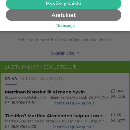
Hyväksy kaikki
Asetukset
Kommentoi aloitusta...
Tietosuoja
Ketjusta on poistettu
0
sääntöjenvastaista viestiä.
Takaisin ylös
LUETUIMMAT KESKUSTELUT
PÄIVÄ
VIIKKO
KUUKAUSI
303
Martinan bisneksillä ei mene hyvin
1318
https://www.iltalehti.fi/viihdeuutiset/a/c46da6ab-340f-4790-aaa7-0865eed2336 Yrityksen konkurssihakemus on tullut kärä
05.08.2026 05:51
Kotimaiset julkkisjuorut
30
Tiesitkö? Martina Aitolehden isäpuoli on tämä suosittu laulaja
1077
Martina Aitolehti on seurattu julkisuuden henkilö. Lähipiiriin mahtuu muitakin tunnettuja henkilöitä. Tiesitkö, että Ma
05.08.2026 07:23
Kotimaiset julkkisjuorut