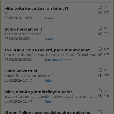
64
Mitä töitä kaivattusi on tehnyt?
887
😅
05.08.2026 13:25
Ikävä
72
Voiko meidän välit
881
Koskaan parantua tästä?
05.08.2026 05:34
Ikävä
429
Jos SDP ei voita reilusti, persut kumoavat demokratian Suomesta
763
Näin tekisi ainakin Rydman seuratessaan idolinsa Trumpin mallia https://www.is.fi/politiikka/art-2000012187244.html
06.08.2026 09:02
Maailman menoa
47
Onko kaivattusi
649
Kummallinen jossakin suhteessa?
05.08.2026 17:47
Ikävä
72
Mies, olenko ymmärtänyt oikein?
608
Ystävyys/salainen suhde/molemmat ovat täysin poissuljettuja asioita? Nainen
05.08.2026 11:40
Ikävä
79
Kiteen Pallon superpesisjoukkue pelaa huumeiden vaikutuksen alaisena