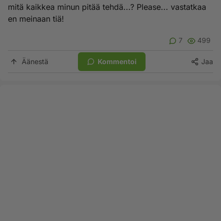
mitä kaikkea minun pitää tehdä...? Please... vastatkaa
en meinaan tiä!
7
499
Äänestä
Kommentoi
Jaa