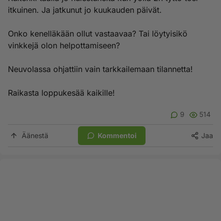
itkuinen. Ja jatkunut jo kuukauden päivät.
Onko kenelläkään ollut vastaavaa? Tai löytyisikö
vinkkejä olon helpottamiseen?
Neuvolassa ohjattiin vain tarkkailemaan tilannetta!
Raikasta loppukesää kaikille!
9
514
Äänestä
Kommentoi
Jaa