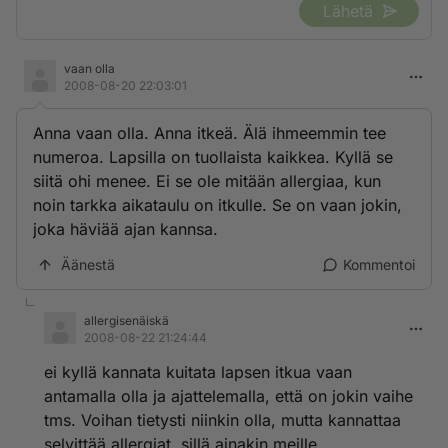
Lähetä
vaan olla
2008-08-20 22:03:01
Anna vaan olla. Anna itkeä. Älä ihmeemmin tee
numeroa. Lapsilla on tuollaista kaikkea. Kyllä se
siitä ohi menee. Ei se ole mitään allergiaa, kun
noin tarkka aikataulu on itkulle. Se on vaan jokin,
joka häviää ajan kannsa.
Äänestä
Kommentoi
allergisenäiskä
2008-08-22 21:24:44
ei kyllä kannata kuitata lapsen itkua vaan
antamalla olla ja ajattelemalla, että on jokin vaihe
tms. Voihan tietysti niinkin olla, mutta kannattaa
selvittää allergiat, sillä ainakin meille