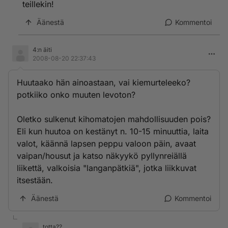
teillekin!
melko varmasti löytyi. Ja tänä päivänä on helpompi
noudattaa maidotonta ruokavaliota korvaavien
Äänestä
Kommentoi
tuotteiden runsaan valikoiman ansiosta!
Raikasta syksyä kaikille!!
4:n äiti
2008-08-20 22:37:43
Huutaako hän ainoastaan, vai kiemurteleeko?
potkiiko onko muuten levoton?
Oletko sulkenut kihomatojen mahdollisuuden pois?
Eli kun huutoa on kestänyt n. 10-15 minuuttia, laita
valot, käännä lapsen peppu valoon päin, avaat
vaipan/housut ja katso näkyykö pyllynreiällä
liikettä, valkoisia "langanpätkiä", jotka liikkuvat
itsestään.
Äänestä
Kommentoi
totta??