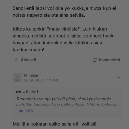
Sanoi että lapsi voi olla yö kukkuja mutta kun ei
noista naperoista ota aina selvää.
Kiitos kuitenkin "mato vinkistä". Luin hiukan
aiheesta netistä ja oireet olisivat sopineet hyvin
kuvaan. Jään kuitenkin vielä tätäkin asiaa
tarkkailemaan!
Äänestä
Kommentoi
Nimetön
2008-08-24 11:44:41
on...
kirjoitti:
Tarkastettu on nyt yhtenä yönä, ei näkynyt matoja.
Laitettiin teippilaastaria pylly aukolle. Yhtään lonkeroa
ei ollut kiinni jäänyt.
Lue lisää
Keskustelin puhelimitse lastenlääkärin kanssa ja oli sitä
Meillä aikoinaan esikoisella oli "yöllisiä
mieltä että on hyvä tarkistaa perus ruoka-aineet.