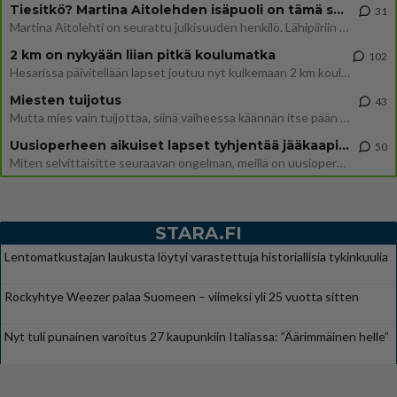
Tiesitkö? Martina Aitolehden isäpuoli on tämä suosittu laulaja
31
Martina Aitolehti on seurattu julkisuuden henkilö. Lähipiiriin mahtuu muitakin tunnettuja henkilöitä. Tiesitkö, että Ma
2 km on nykyään liian pitkä koulumatka
102
Hesarissa päivitellään lapset joutuu nyt kulkemaan 2 km kouluun jösses. Ruostefillarilla tuo matka menee vaikka miten äk
Miesten tuijotus
43
Mutta mies vain tuijottaa, siinä vaiheessa käännän itse pään pois. Mikä juttu? Yleensä jos joku tuijottaa tai katsoo, hä
Uusioperheen aikuiset lapset tyhjentää jääkaapin käydessään
50
Miten selvittäisitte seuraavan ongelman, meillä on uusioperhe, minulla teini-ikäiset lapset ja puolisolla aikuiset, jotk
STARA.FI
Lentomatkustajan laukusta löytyi varastettuja historiallisia tykinkuulia
Rockyhtye Weezer palaa Suomeen – viimeksi yli 25 vuotta sitten
Nyt tuli punainen varoitus 27 kaupunkiin Italiassa: ”Äärimmäinen helle”