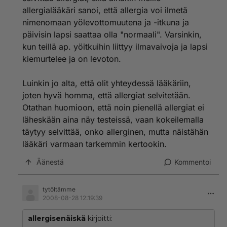
allergialääkäri sanoi, että allergia voi ilmetä
nimenomaan yölevottomuutena ja -itkuna ja
päivisin lapsi saattaa olla "normaali". Varsinkin,
kun teillä ap. yöitkuihin liittyy ilmavaivoja ja lapsi
kiemurtelee ja on levoton.
Luinkin jo alta, että olit yhteydessä lääkäriin,
joten hyvä homma, että allergiat selvitetään.
Otathan huomioon, että noin pienellä allergiat ei
läheskään aina näy testeissä, vaan kokeilemalla
täytyy selvittää, onko allerginen, mutta näistähän
lääkäri varmaan tarkemmin kertookin.
Äänestä
Kommentoi
tytöltämme
2008-08-28 12:19:39
allergisenäiskä
kirjoitti: