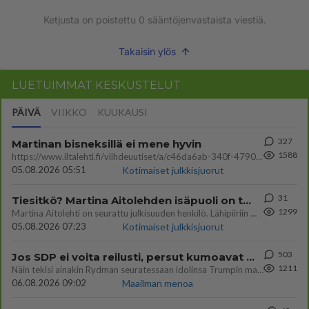
Ketjusta on poistettu
0
sääntöjenvastaista viestiä.
Takaisin ylös
LUETUIMMAT KESKUSTELUT
PÄIVÄ
VIIKKO
KUUKAUSI
327
Martinan bisneksillä ei mene hyvin
1588
https://www.iltalehti.fi/viihdeuutiset/a/c46da6ab-340f-4790-aaa7-0865eed2336 Yrityksen konkurssihakemus on tullut kärä
05.08.2026 05:51
Kotimaiset julkkisjuorut
31
Tiesitkö? Martina Aitolehden isäpuoli on tämä suosittu laulaja
1299
Martina Aitolehti on seurattu julkisuuden henkilö. Lähipiiriin mahtuu muitakin tunnettuja henkilöitä. Tiesitkö, että Ma
05.08.2026 07:23
Kotimaiset julkkisjuorut
503
Jos SDP ei voita reilusti, persut kumoavat demokratian Suomesta
1211
Näin tekisi ainakin Rydman seuratessaan idolinsa Trumpin mallia https://www.is.fi/politiikka/art-2000012187244.html
06.08.2026 09:02
Maailman menoa