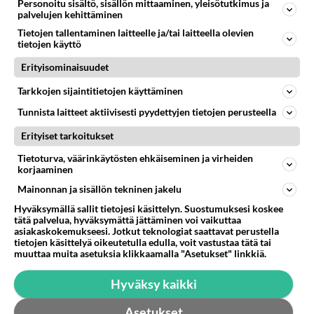
4:n äiti
Personoitu sisältö, sisällön mittaaminen, yleisötutkimus ja
2008-08-21 15:40:01
palvelujen kehittäminen
Tietojen tallentaminen laitteelle ja/tai laitteella olevien
totta??
kirjoitti:
tietojen käyttö
Kyllä kiemurtelee, ja potkii :(
Erityisominaisuudet
Ja on todella hätääntynyt!
Tarkkojen sijaintitietojen käyttäminen
Kihomatoja?? Eikö niitä pitäisi näkyä sitten ulosteessa?
Tunnista laitteet aktiivisesti pyydettyjen tietojen perusteella
Täytyy tarkistaa...
Erityiset tarkoitukset
Tietoturva, väärinkäytösten ehkäiseminen ja virheiden
Jos kihomatoja on vielä aika vähän, ei ne näy
korjaaminen
ulosteessa. Siinä vaiheessa kun potassa tai
Mainonnan ja sisällön tekninen jakelu
vaipassa lakaa käymään kuhina, on madot
Hyväksymällä sallit tietojesi käsittelyn. Suostumuksesi koskee
mellastaneet pyllynreiällä jo monta kuukautta.
tätä palvelua, hyväksymättä jättäminen voi vaikuttaa
Meillä ei ole kertaakaan näkynyt matoja
asiakaskokemukseesi. Jotkut teknologiat saattavat perustella
tietojen käsittelyä oikeutetulla edulla, voit vastustaa tätä tai
ulosteessa, mutta silti on pyllynreiällä ollut yöllä
muuttaa muita asetuksia klikkaamalla "Asetukset" linkkiä.
pitkiä kiemurtelijoita.
Hyväksy kaikki
Äänestä
Kommentoi
Asetukset