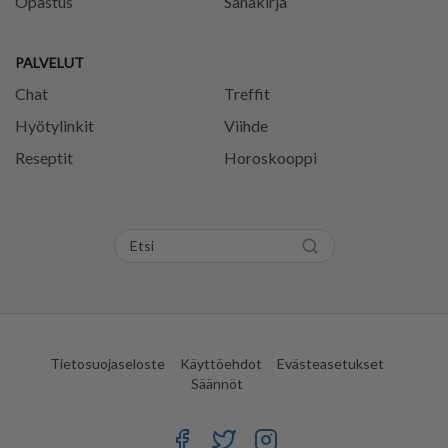
Opastus
Sanakirja
PALVELUT
Chat
Treffit
Hyötylinkit
Viihde
Reseptit
Horoskooppi
Tietosuojaseloste
Käyttöehdot
Evästeasetukset
Säännöt