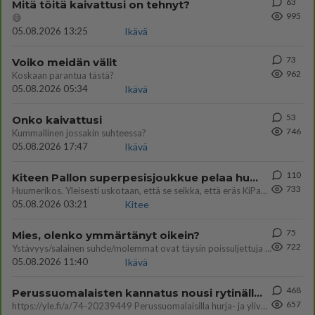
63
Mitä töitä kaivattusi on tehnyt?
995
😅
05.08.2026 13:25
Ikävä
73
Voiko meidän välit
962
Koskaan parantua tästä?
05.08.2026 05:34
Ikävä
53
Onko kaivattusi
746
Kummallinen jossakin suhteessa?
05.08.2026 17:47
Ikävä
110
Kiteen Pallon superpesisjoukkue pelaa huumeiden vaikutuksen alaisena
733
Huumerikos. Yleisesti uskotaan, että se seikka, että eräs KiPan pelaaja kärähtää huumeista, on vain jäävuoren huippu. M
05.08.2026 03:21
Kitee
75
Mies, olenko ymmärtänyt oikein?
722
Ystävyys/salainen suhde/molemmat ovat täysin poissuljettuja asioita? Nainen
05.08.2026 11:40
Ikävä
468
Perussuomalaisten kannatus nousi rytinällä Ylen tänään julkaisemassa tuoreimmassa gallup-kyselyssä.
657
https://yle.fi/a/74-20239449 Perussuomalaisilla hurja- ja ylivoimaisesti suurin nousu tässä uudessa Ylen gallupissa. Kyl