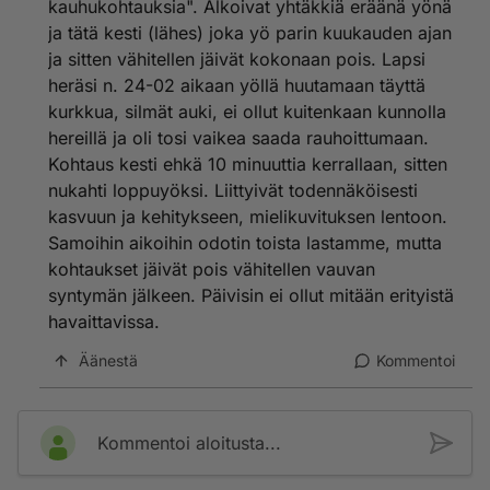
kauhukohtauksia". Alkoivat yhtäkkiä eräänä yönä
ja tätä kesti (lähes) joka yö parin kuukauden ajan
Oli erittäin ymmärtäväinen lääkäri. Olin varautunut
ja sitten vähitellen jäivät kokonaan pois. Lapsi
kuulemaan "lapset välillä itkee" kommentin.
heräsi n. 24-02 aikaan yöllä huutamaan täyttä
Sanoi että lapsi voi olla yö kukkuja mutta kun ei noista
kurkkua, silmät auki, ei ollut kuitenkaan kunnolla
naperoista ota aina selvää.
hereillä ja oli tosi vaikea saada rauhoittumaan.
Kohtaus kesti ehkä 10 minuuttia kerrallaan, sitten
Kiitos kuitenkin "mato vinkistä". Luin hiukan aiheesta
nukahti loppuyöksi. Liittyivät todennäköisesti
netistä ja oireet olisivat sopineet hyvin kuvaan. Jään
kuitenkin vielä tätäkin asiaa tarkkailemaan!
kasvuun ja kehitykseen, mielikuvituksen lentoon.
Samoihin aikoihin odotin toista lastamme, mutta
kohtaukset jäivät pois vähitellen vauvan
syntymän jälkeen. Päivisin ei ollut mitään erityistä
havaittavissa.
Äänestä
Kommentoi
Kommentoi aloitusta...