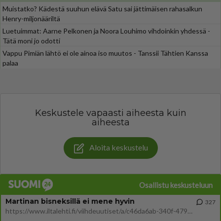
Muistatko? Kädestä suuhun elävä Satu sai jättimäisen rahasalkun
Henry-miljonääriltä
Luetuimmat: Aarne Pelkonen ja Noora Louhimo vihdoinkin yhdessä -
Tätä moni jo odotti
Vappu Pimiän lähtö ei ole ainoa iso muutos - Tanssii Tähtien Kanssa
palaa
Keskustele vapaasti aiheesta kuin
aiheesta
Aloita keskustelu
Osallistu keskusteluun
Martinan bisneksillä ei mene hyvin
327
https://www.iltalehti.fi/viihdeuutiset/a/c46da6ab-340f-4790-aaa7-0865eed2336 Yrityksen konkurssihakemus on tullut kärä