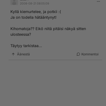
2008-08-21 08:05:09
Kyllä kiemurtelee, ja potkii :(
Ja on todella hätääntynyt!
Kihomatoja?? Eikö niitä pitäisi näkyä sitten
ulosteessa?
Täytyy tarkistaa...
Äänestä
Kommentoi