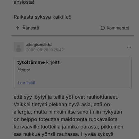
ansiosta!
Raikasta syksyä kaikille!!
Äänestä
Kommentoi
allergisenäiskä
2008-08-28 19:25:42
tytöltämme
kirjoitti:
Heips!
Huomasin vasta viestisi täällä välissä!
Lue lisää
Jätin tytöltä maidon pois heti juteltuani lääkärin
että syy löytyi ja teillä yöt ovat rauhoittuneet.
kanssa. Testien tulokset valmistuvat vasta 2vk:n
Vaikkei tietysti olekaan hyvä asia, että on
kuluttua.
allergia, mutta niinkuin itse sanoit niin nykyään
Ajattelin että saan infottua lääkäriä jo oman kokeiluni
on helppo toteuttaa maidotonta ruokavaliota
perusteella.
Hyvältä/pahalta näyttää.
korvaaville tuotteilla ja mikä parasta, pikkuinen
Siis yöt ovat rauhoittuneet lähes kokonaan kun on
saa nukkua yönsä rauhassa. Hyvää syksyä
maidoton ruokavalio. Olen tietysti tyytyväinen että syy