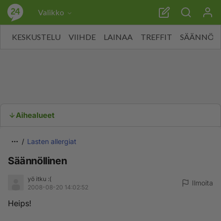
Valikko
KESKUSTELU
VIIHDE
LAINAA
TREFFIT
SÄÄNNÖT
Aihealueet
Lasten allergiat
Säännöllinen
yö itku :(
Ilmoita
2008-08-20 14:02:52
Heips!