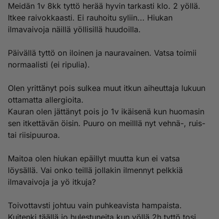
Meidän 1v 8kk tyttö herää hyvin tarkasti klo. 2 yöllä.
Itkee raivokkaasti. Ei rauhoitu syliin... Hiukan
ilmavaivoja näillä yöllisillä huudoilla.
Päivällä tyttö on iloinen ja nauravainen. Vatsa toimii
normaalisti (ei ripulia).
Olen yrittänyt pois sulkea muut itkun aiheuttaja lukuun
ottamatta allergioita.
Kauran olen jättänyt pois jo 1v ikäisenä kun huomasin
sen itkettävän öisin. Puuro on meilllä nyt vehnä-, ruis-
tai riisipuuroa.
Maitoa olen hiukan epäillyt muutta kun ei vatsa
löysällä. Vai onko teillä jollakin ilmennyt pelkkiä
ilmavaivoja ja yö itkuja?
Toivottavsti johtuu vain puhkeavista hampaista.
Kuitenki täällä jo hulestuneita kun yöllä 2h tyttö tosi