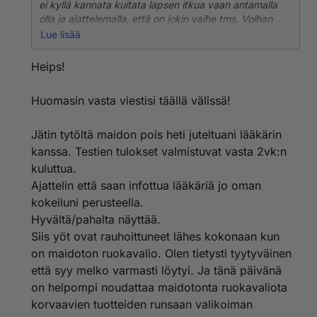
ei kyllä kannata kuitata lapsen itkua vaan antamalla
olla ja ajattelemalla, että on jokin vaihe tms. Voihan
tietysti niinkin olla, mutta kannattaa selvittää allergiat,
Lue lisää
sillä ainakin meille allergialääkäri sanoi, että allergia voi
ilmetä nimenomaan yölevottomuutena ja -itkuna ja
Heips!
päivisin lapsi saattaa olla "normaali". Varsinkin, kun
teillä ap. yöitkuihin liittyy ilmavaivoja ja lapsi
Huomasin vasta viestisi täällä välissä!
kiemurtelee ja on levoton.
Luinkin jo alta, että olit yhteydessä lääkäriin, joten
Jätin tytöltä maidon pois heti juteltuani lääkärin
hyvä homma, että allergiat selvitetään. Otathan
kanssa. Testien tulokset valmistuvat vasta 2vk:n
huomioon, että noin pienellä allergiat ei läheskään aina
kuluttua.
näy testeissä, vaan kokeilemalla täytyy selvittää, onko
Ajattelin että saan infottua lääkäriä jo oman
allerginen, mutta näistähän lääkäri varmaan tarkemmin
kokeiluni perusteella.
kertookin.
Hyvältä/pahalta näyttää.
Siis yöt ovat rauhoittuneet lähes kokonaan kun
on maidoton ruokavalio. Olen tietysti tyytyväinen
että syy melko varmasti löytyi. Ja tänä päivänä
on helpompi noudattaa maidotonta ruokavaliota
korvaavien tuotteiden runsaan valikoiman