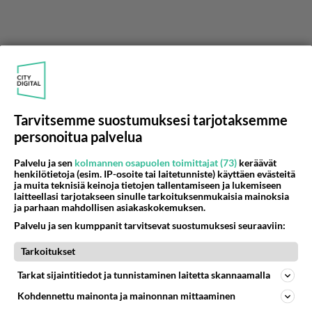
Tarvitsemme suostumuksesi tarjotaksemme
personoitua palvelua
Palvelu ja sen
kolmannen osapuolen toimittajat (73)
keräävät
henkilötietoja (esim. IP-osoite tai laitetunniste) käyttäen evästeitä
ja muita teknisiä keinoja tietojen tallentamiseen ja lukemiseen
laitteellasi tarjotakseen sinulle tarkoituksenmukaisia mainoksia
ja parhaan mahdollisen asiakaskokemuksen.
Palvelu ja sen kumppanit tarvitsevat suostumuksesi seuraaviin:
Tarkoitukset
Tarkat sijaintitiedot ja tunnistaminen laitetta skannaamalla
Kohdennettu mainonta ja mainonnan mittaaminen