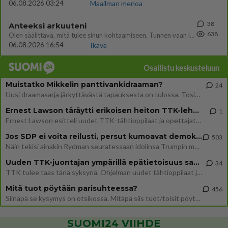
06.08.2026 03:24
Maailman menoa
38
Anteeksi arkuuteni
638
Olen säälittävä, mitä tulee sinun kohtaamiseen. Tunnen vaan itseni todella epävarmaksi sun kanssa. Jos minun olisi pitän
06.08.2026 16:54
Ikävä
Osallistu keskusteluun
Muistatko Mikkelin panttivankidraaman?
24
Uusi draamasarja järkyttävästä tapauksesta on tulossa. Tositapahtumiin perustuva sarja ammentaa vuoden 1986 Mikkelin pan
Ernest Lawson täräytti erikoisen heiton TTK-lehdistötilaisuudessa: " Onko tässä tarkoituksena...?"
1
Ernest Lawson esitteli uudet TTK-tähtioppilaat ja opettajat torstaina 6.8. lehdistölle. Tulevalla kaudella on yksi hausk
Jos SDP ei voita reilusti, persut kumoavat demokratian Suomesta
503
Näin tekisi ainakin Rydman seuratessaan idolinsa Trumpin mallia https://www.is.fi/politiikka/art-2000012187244.html
Uuden TTK-juontajan ympärillä epätietoisuus sakenee - Nyt MTV hämmentää soppaa
34
TTK tulee taas tänä syksynä. Ohjelman uudet tähtioppilaat julkistetaan torstaina 6. elokuuta klo 14 alkavassa lehdistö
Mitä tuot pöytään parisuhteessa?
456
Siinäpä se kysymys on otsikossa. Mitäpä siis tuot/toisit pöytään parisuhteessa? Oletko mies vai nainen? Koetko sen mitä
SUOMI24 VIIHDE