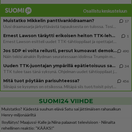
Osallistu keskusteluun
Muistatko Mikkelin panttivankidraaman?
17
Uusi draamasarja järkyttävästä tapauksesta on tulossa. Tositapahtumiin perustuva sarja ammentaa vuoden 1986 Mikkelin pan
Ernest Lawson täräytti erikoisen heiton TTK-lehdistötilaisuudessa: " Onko tässä tarkoituksena...?"
1
Ernest Lawson esitteli uudet TTK-tähtioppilaat ja opettajat torstaina 6.8. lehdistölle. Tulevalla kaudella on yksi hausk
Jos SDP ei voita reilusti, persut kumoavat demokratian Suomesta
490
Näin tekisi ainakin Rydman seuratessaan idolinsa Trumpin mallia https://www.is.fi/politiikka/art-2000012187244.html
Uuden TTK-juontajan ympärillä epätietoisuus sakenee - Nyt MTV hämmentää soppaa
34
TTK tulee taas tänä syksynä. Ohjelman uudet tähtioppilaat julkistetaan torstaina 6. elokuuta klo 14 alkavassa lehdistö
Mitä tuot pöytään parisuhteessa?
456
Siinäpä se kysymys on otsikossa. Mitäpä siis tuot/toisit pöytään parisuhteessa? Oletko mies vai nainen? Koetko sen mitä
SUOMI24 VIIHDE
Muistatko? Kädestä suuhun elävä Satu sai jättimäisen rahasalkun
Henry-miljonääriltä
Iloyllätys! Maajussi-Kalle ja Niina palaavat televisioon - Niinalta
rehellinen reaktio: "KÄÄKS!"