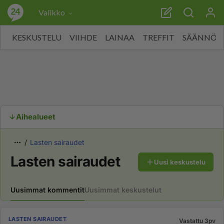
Valikko
KESKUSTELU
VIIHDE
LAINAA
TREFFIT
SÄÄNNÖT
Aihealueet
Lasten sairaudet
Lasten sairaudet
Uusi keskustelu
Uusimmat kommentit
Uusimmat keskustelut
LASTEN SAIRAUDET
Vastattu 3pv