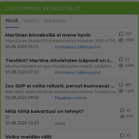
LUETUIMMAT KESKUSTELUT
PÄIVÄ
VIIKKO
KUUKAUSI
327
Martinan bisneksillä ei mene hyvin
1558
https://www.iltalehti.fi/viihdeuutiset/a/c46da6ab-340f-4790-aaa7-0865eed2336 Yrityksen konkurssihakemus on tullut kärä
05.08.2026 05:51
Kotimaiset julkkisjuorut
31
Tiesitkö? Martina Aitolehden isäpuoli on tämä suosittu laulaja
1269
Martina Aitolehti on seurattu julkisuuden henkilö. Lähipiiriin mahtuu muitakin tunnettuja henkilöitä. Tiesitkö, että Ma
05.08.2026 07:23
Kotimaiset julkkisjuorut
489
Jos SDP ei voita reilusti, persut kumoavat demokratian Suomesta
1120
Näin tekisi ainakin Rydman seuratessaan idolinsa Trumpin mallia https://www.is.fi/politiikka/art-2000012187244.html
06.08.2026 09:02
Maailman menoa
63
Mitä töitä kaivattusi on tehnyt?
975
😅
05.08.2026 13:25
Ikävä
73
Voiko meidän välit