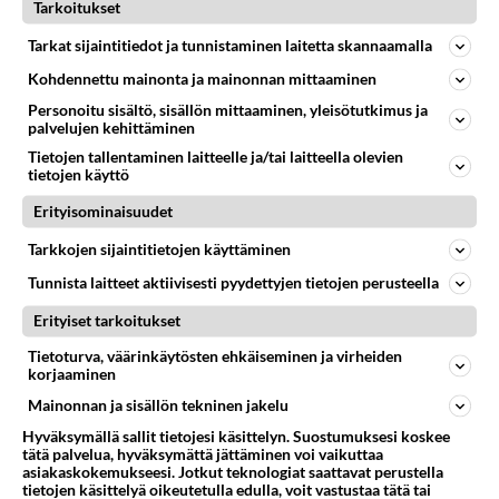
Tarkoitukset
LASTEN SAIRAUDET
Vastattu 8kk
Tarkat sijaintitiedot ja tunnistaminen laitetta skannaamalla
Kihomadot tulivat
Kohdennettu mainonta ja mainonnan mittaaminen
Kolmasluokkalaisella havaittiin eilen kihomatoja,
Personoitu sisältö, sisällön mittaaminen, yleisötutkimus ja
eskari-ikäisellä ei vielä. Lääkitty on koko porukka,
palvelujen kehittäminen
mutta... Minkälai...
Tietojen tallentaminen laitteelle ja/tai laitteella olevien
tietojen käyttö
16.11.2008 08:53
19
10513
0
Erityisominaisuudet
Tarkkojen sijaintitietojen käyttäminen
LASTEN SAIRAUDET
Vastattu 8kk
Suntti
Tunnista laitteet aktiivisesti pyydettyjen tietojen perusteella
Onko kenenkään lapselle laitettu "sunttia" ja kuinka
Erityiset tarkoitukset
kauan sitä on joutunut pitämään, vai onko se koko
Tietoturva, väärinkäytösten ehkäiseminen ja virheiden
loppuelämän. Poi...
korjaaminen
22.04.2006 11:53
26
23135
0
Mainonnan ja sisällön tekninen jakelu
Hyväksymällä sallit tietojesi käsittelyn. Suostumuksesi koskee
tätä palvelua, hyväksymättä jättäminen voi vaikuttaa
asiakaskokemukseesi. Jotkut teknologiat saattavat perustella
tietojen käsittelyä oikeutetulla edulla, voit vastustaa tätä tai