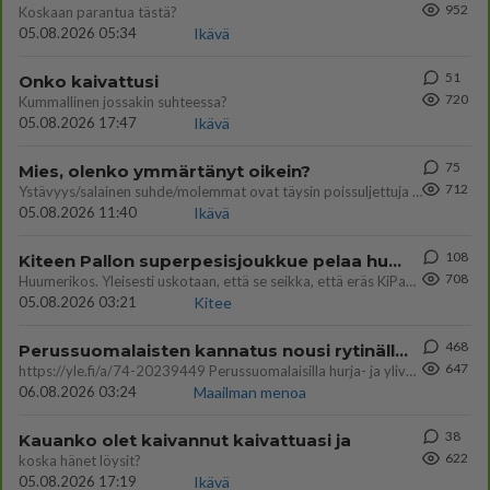
952
Koskaan parantua tästä?
05.08.2026 05:34
Ikävä
51
Onko kaivattusi
720
Kummallinen jossakin suhteessa?
05.08.2026 17:47
Ikävä
75
Mies, olenko ymmärtänyt oikein?
712
Ystävyys/salainen suhde/molemmat ovat täysin poissuljettuja asioita? Nainen
05.08.2026 11:40
Ikävä
108
Kiteen Pallon superpesisjoukkue pelaa huumeiden vaikutuksen alaisena
708
Huumerikos. Yleisesti uskotaan, että se seikka, että eräs KiPan pelaaja kärähtää huumeista, on vain jäävuoren huippu. M
05.08.2026 03:21
Kitee
468
Perussuomalaisten kannatus nousi rytinällä Ylen tänään julkaisemassa tuoreimmassa gallup-kyselyssä.
647
https://yle.fi/a/74-20239449 Perussuomalaisilla hurja- ja ylivoimaisesti suurin nousu tässä uudessa Ylen gallupissa. Kyl
06.08.2026 03:24
Maailman menoa
38
Kauanko olet kaivannut kaivattuasi ja
622
koska hänet löysit?
05.08.2026 17:19
Ikävä