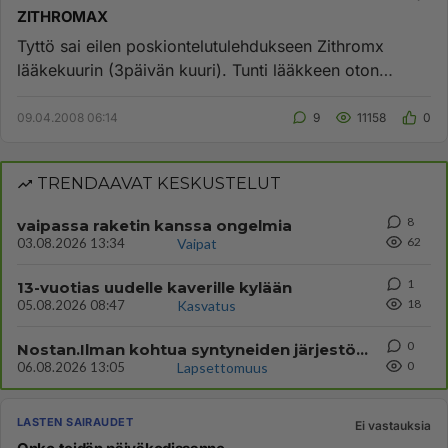
ZITHROMAX
Tyttö sai eilen poskiontelutulehdukseen Zithromx
lääkekuurin (3päivän kuuri). Tunti lääkkeen oton
jälkeen, alkoi koskema...
09.04.2008 06:14
9
11158
0
TRENDAAVAT KESKUSTELUT
8
vaipassa raketin kanssa ongelmia
62
03.08.2026 13:34
Vaipat
1
13-vuotias uudelle kaverille kylään
18
05.08.2026 08:47
Kasvatus
0
Nostan.Ilman kohtua syntyneiden järjestössä ei
0
06.08.2026 13:05
Lapsettomuus
LASTEN SAIRAUDET
Ei vastauksia