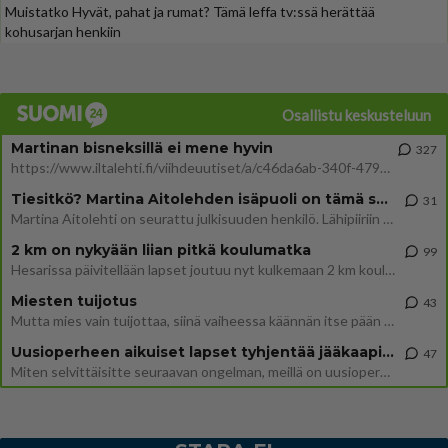
Muistatko Hyvät, pahat ja rumat? Tämä leffa tv:ssä herättää
kohusarjan henkiin
Osallistu keskusteluun
Martinan bisneksillä ei mene hyvin
327
https://www.iltalehti.fi/viihdeuutiset/a/c46da6ab-340f-4790-aaa7-0865eed2336 Yrityksen konkurssihakemus on tullut kärä
Tiesitkö? Martina Aitolehden isäpuoli on tämä suosittu laulaja
31
Martina Aitolehti on seurattu julkisuuden henkilö. Lähipiiriin mahtuu muitakin tunnettuja henkilöitä. Tiesitkö, että Ma
2 km on nykyään liian pitkä koulumatka
99
Hesarissa päivitellään lapset joutuu nyt kulkemaan 2 km kouluun jösses. Ruostefillarilla tuo matka menee vaikka miten äk
Miesten tuijotus
43
Mutta mies vain tuijottaa, siinä vaiheessa käännän itse pään pois. Mikä juttu? Yleensä jos joku tuijottaa tai katsoo, hä
Uusioperheen aikuiset lapset tyhjentää jääkaapin käydessään
47
Miten selvittäisitte seuraavan ongelman, meillä on uusioperhe, minulla teini-ikäiset lapset ja puolisolla aikuiset, jotk