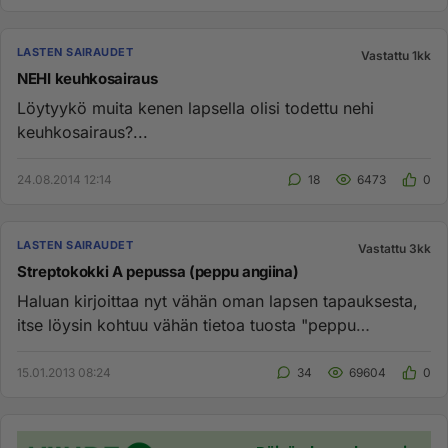
LASTEN SAIRAUDET
Vastattu 1kk
NEHI keuhkosairaus
Löytyykö muita kenen lapsella olisi todettu nehi
keuhkosairaus?...
24.08.2014 12:14
18
6473
0
LASTEN SAIRAUDET
Vastattu 3kk
Streptokokki A pepussa (peppu angiina)
Haluan kirjoittaa nyt vähän oman lapsen tapauksesta,
itse löysin kohtuu vähän tietoa tuosta "peppu
angiinasta" ja siksi ...
15.01.2013 08:24
34
69604
0