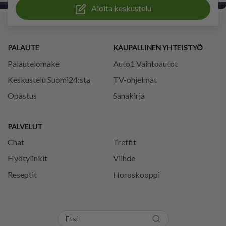
Aloita keskustelu
PALAUTE
KAUPALLINEN YHTEISTYÖ
Palautelomake
Auto1 Vaihtoautot
Keskustelu Suomi24:sta
TV-ohjelmat
Opastus
Sanakirja
PALVELUT
Chat
Treffit
Hyötylinkit
Viihde
Reseptit
Horoskooppi