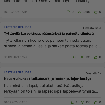
kihomatotartunnan. Olen ymmärtänyt että lääkitystä
niihin ei saa alle yksi vuotiaall...
10.03.2006 06:19
18
28186
0
LASTEN SAIRAUDET
Ei vastauksia
Tyttärellä kasvokipua, päänsärkyä ja painetta silmissä
Tyttärelläni on huono olo, paineen tunnetta otsan,
silmien ja nenän alueella ja särkee päätä todella paljon
ja oksettava...
08.09.2024 17:26
0
135
0
LASTEN SAIRAUDET
Vastattu 1v
Kauan uinuneet kulkutaudit, ja lasten pullojen keräys
Kun minä olin lapsi, puliukot keräsivät pulloja.
Nykyään on toisin, ja lapset jopa tappelevat tyhjistä
panttipulloista. ...
16.09.2024 09:45
1
130
0