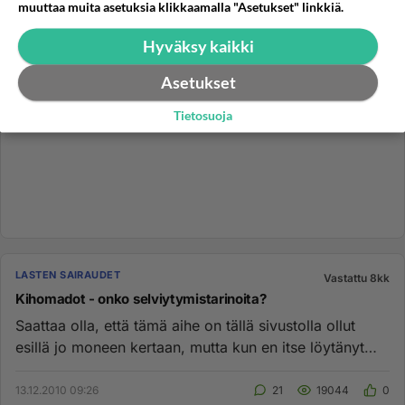
muuttaa muita asetuksia klikkaamalla "Asetukset" linkkiä.
Hyväksy kaikki
Asetukset
Tietosuoja
LASTEN SAIRAUDET
Vastattu 8kk
Kihomadot - onko selviytymistarinoita?
Saattaa olla, että tämä aihe on tällä sivustolla ollut
esillä jo moneen kertaan, mutta kun en itse löytänyt
kuin yhden k...
13.12.2010 09:26
21
19044
0