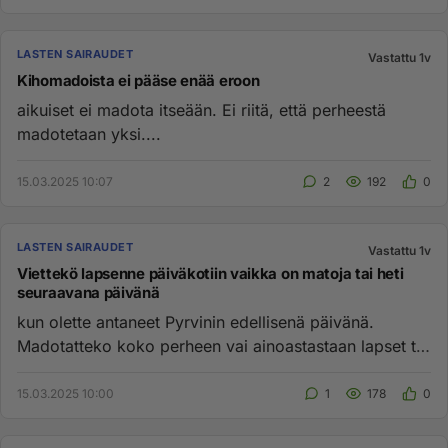
LASTEN SAIRAUDET
Vastattu 1v
Kihomadoista ei pääse enää eroon
aikuiset ei madota itseään. Ei riitä, että perheestä
madotetaan yksi....
15.03.2025 10:07
2
192
0
LASTEN SAIRAUDET
Vastattu 1v
Viettekö lapsenne päiväkotiin vaikka on matoja tai heti
seuraavana päivänä
kun olette antaneet Pyrvinin edellisenä päivänä.
Madotatteko koko perheen vai ainoastastaan lapset tai
oireelliset?...
15.03.2025 10:00
1
178
0