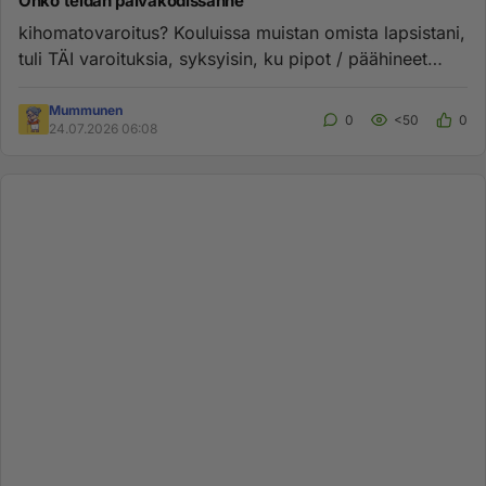
Onko teidän päiväkodissanne
kihomatovaroitus? Kouluissa muistan omista lapsistani,
tuli TÄI varoituksia, syksyisin, ku pipot / päähineet
lisääntyivä...
Mummunen
0
<50
0
24.07.2026 06:08