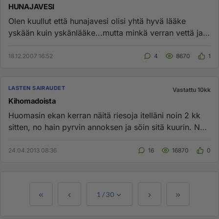
HUNAJAVESI
Olen kuullut että hunajavesi olisi yhtä hyvä lääke
yskään kuin yskänlääke...mutta minkä verran vettä ja
hunajaa sekoitet...
18.12.2007 16:52
4
8670
1
LASTEN SAIRAUDET
Vastattu 10kk
Kihomadoista
Huomasin ekan kerran näitä riesoja itelläni noin 2 kk
sitten, no hain pyrvin annoksen ja söin sitä kuurin. No
sillä läh...
24.04.2013 08:36
16
16870
0
1
/
30