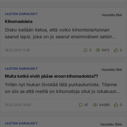
LASTEN SAIRAUDET
Vastattu 8kk
Kihomadoista
Oisko kellään tietoa, että voiko kihomtotartunnan
saanut lapsi, joka on jo saanut ensimmäisen satsin
lääkettä, vielä tar...
18.02.2011 11:38
5
6412
0
LASTEN SAIRAUDET
Vastattu 9kk
Muita ketkä eivät pääse eroon kihomadoista??
Yritän nyt hiukan tiivistää tätä purkautumista. Tilanne
on siis se että meillä on kihomatoja ollut jo lokakuun
alusta as...
15.02.2010 19:47
87
44999
0
LASTEN SAIRAUDET
Vastattu 10kk