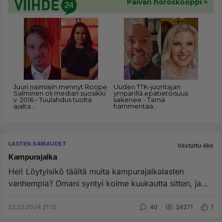
LASTEN SAIRAUDET
Vastattu 4kk
Kampurajalka
Hei! Löytyisikö täältä muita kampurajalkalasten
vanhempia? Omani syntyi kolme kuukautta sitten, ja
hoidettiin kipseillä ...
23.03.2004 21:13
40
24271
1