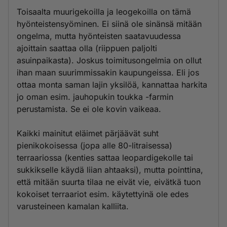
Toisaalta muurigekoilla ja leogekoilla on tämä
hyönteistensyöminen. Ei siinä ole sinänsä mitään
ongelma, mutta hyönteisten saatavuudessa
ajoittain saattaa olla (riippuen paljolti
asuinpaikasta). Joskus toimitusongelmia on ollut
ihan maan suurimmissakin kaupungeissa. Eli jos
ottaa monta saman lajin yksilöä, kannattaa harkita
jo oman esim. jauhopukin toukka -farmin
perustamista. Se ei ole kovin vaikeaa.
Kaikki mainitut eläimet pärjäävät suht
pienikokoisessa (jopa alle 80-litraisessa)
terraariossa (kenties sattaa leopardigekolle tai
sukkikselle käydä liian ahtaaksi), mutta pointtina,
että mitään suurta tilaa ne eivät vie, eivätkä tuon
kokoiset terraariot esim. käytettyinä ole edes
varusteineen kamalan kalliita.