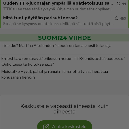
Uuden TTK-juontajan ympärillä epätietoisuus sakenee - Nyt MTV hämmentää soppaa
44
TTK tulee taas tänä syksynä. Ohjelman uudet tähtioppilaat julkistetaan torstaina 6. elokuuta klo 14 alkavassa lehdistö
Mitä tuot pöytään parisuhteessa?
480
Siinäpä se kysymys on otsikossa. Mitäpä siis tuot/toisit pöytään parisuhteessa? Oletko mies vai nainen? Koetko sen mitä
SUOMI24 VIIHDE
Tiesitkö? Martina Aitolehden isäpuoli on tämä suosittu laulaja
Ernest Lawson täräytti erikoisen heiton TTK-lehdistötilaisuudessa: "
Onko tässä tarkoituksena...?"
Muistatko Hyvät, pahat ja rumat? Tämä leffa tv:ssä herättää
kohusarjan henkiin
Keskustele vapaasti aiheesta kuin
aiheesta
Aloita keskustelu