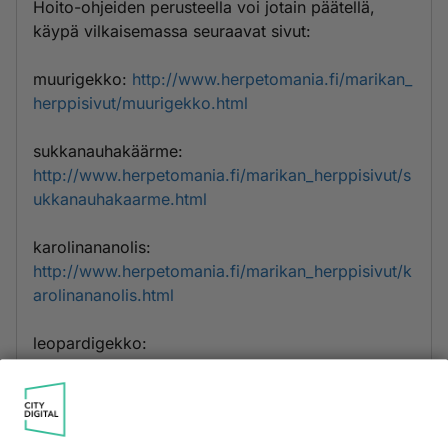
Hoito-ohjeiden perusteella voi jotain päätellä,
käypä vilkaisemassa seuraavat sivut:
muurigekko:
http://www.herpetomania.fi/marikan_
herppisivut/muurigekko.html
sukkanauhakäärme:
http://www.herpetomania.fi/marikan_herppisivut/s
ukkanauhakaarme.html
karolinananolis:
http://www.herpetomania.fi/marikan_herppisivut/k
arolinananolis.html
leopardigekko:
http://www.herpetomania.fi/marikan_herppisivut/l
eopardigekko.html
Onnea valintaan!