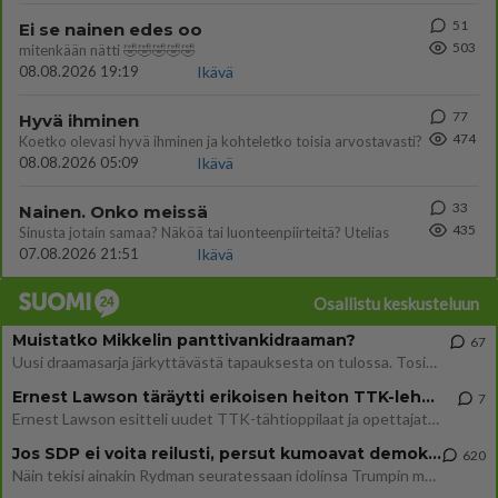
51
Ei se nainen edes oo
503
mitenkään nätti 🤣🤣🤣🤣🤣
08.08.2026 19:19
Ikävä
77
Hyvä ihminen
474
Koetko olevasi hyvä ihminen ja kohteletko toisia arvostavasti?
08.08.2026 05:09
Ikävä
33
Nainen. Onko meissä
435
Sinusta jotain samaa? Näköä tai luonteenpiirteitä? Utelias
07.08.2026 21:51
Ikävä
Osallistu keskusteluun
Muistatko Mikkelin panttivankidraaman?
67
Uusi draamasarja järkyttävästä tapauksesta on tulossa. Tositapahtumiin perustuva sarja ammentaa vuoden 1986 Mikkelin pan
Ernest Lawson täräytti erikoisen heiton TTK-lehdistötilaisuudessa: " Onko tässä tarkoituksena...?"
7
Ernest Lawson esitteli uudet TTK-tähtioppilaat ja opettajat torstaina 6.8. lehdistölle. Tulevalla kaudella on yksi hausk
Jos SDP ei voita reilusti, persut kumoavat demokratian Suomesta
620
Näin tekisi ainakin Rydman seuratessaan idolinsa Trumpin mallia https://www.is.fi/politiikka/art-2000012187244.html