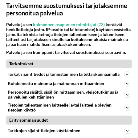
Tarvitsemme suostumuksesi tarjotaksemme
Äänestä
Kommentoi
personoitua palvelua
Palvelu ja sen
kolmannen osapuolen toimittajat (73)
keräävät
Kommentoi aloitusta...
henkilötietoja (esim. IP-osoite tai laitetunniste) käyttäen evästeitä
ja muita teknisiä keinoja tietojen tallentamiseen ja lukemiseen
laitteellasi tarjotakseen sinulle tarkoituksenmukaisia mainoksia
ja parhaan mahdollisen asiakaskokemuksen.
Ketjusta on poistettu
0
sääntöjenvastaista viestiä.
Palvelu ja sen kumppanit tarvitsevat suostumuksesi seuraaviin:
Tarkoitukset
Takaisin ylös
Tarkat sijaintitiedot ja tunnistaminen laitetta skannaamalla
LUETUIMMAT KESKUSTELUT
Kohdennettu mainonta ja mainonnan mittaaminen
Personoitu sisältö, sisällön mittaaminen, yleisötutkimus ja
PÄIVÄ
VIIKKO
KUUKAUSI
palvelujen kehittäminen
Tietojen tallentaminen laitteelle ja/tai laitteella olevien
53
kenen näköinen
tietojen käyttö
927
kaivattusi on ?
07.08.2026 16:24
Ikävä
Erityisominaisuudet
Tarkkojen sijaintitietojen käyttäminen
67
Muistatko Mikkelin panttivankidraaman?
686