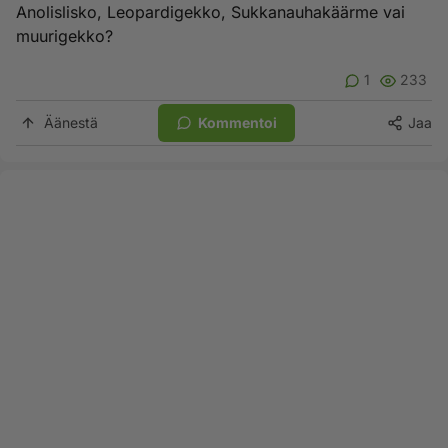
Anolislisko, Leopardigekko, Sukkanauhakäärme vai
muurigekko?
1
233
Äänestä
Kommentoi
Jaa