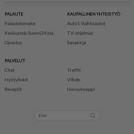
PALAUTE
KAUPALLINEN YHTEISTYÖ
Palautelomake
Auto1 Vaihtoautot
Keskustelu Suomi24:sta
TV-ohjelmat
Opastus
Sanakirja
PALVELUT
Chat
Treffit
Hyötylinkit
Viihde
Reseptit
Horoskooppi