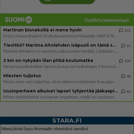
Osallistu keskusteluun
Martinan bisneksillä ei mene hyvin
332
https://www.iltalehti.fi/viihdeuutiset/a/c46da6ab-340f-4790-aaa7-0865eed2336 Yrityksen konkurssihakemus on tullut kärä
Tiesitkö? Martina Aitolehden isäpuoli on tämä suosittu laulaja
35
Martina Aitolehti on seurattu julkisuuden henkilö. Lähipiiriin mahtuu muitakin tunnettuja henkilöitä. Tiesitkö, että Ma
2 km on nykyään liian pitkä koulumatka
109
Hesarissa päivitellään lapset joutuu nyt kulkemaan 2 km kouluun jösses. Ruostefillarilla tuo matka menee vaikka miten äk
Miesten tuijotus
48
Mutta mies vain tuijottaa, siinä vaiheessa käännän itse pään pois. Mikä juttu? Yleensä jos joku tuijottaa tai katsoo, hä
Uusioperheen aikuiset lapset tyhjentää jääkaapin käydessään
66
Miten selvittäisitte seuraavan ongelman, meillä on uusioperhe, minulla teini-ikäiset lapset ja puolisolla aikuiset, jotk
STARA.FI
Nämä jäivät Eppu Normaalin viimeisiksi sanoiksi