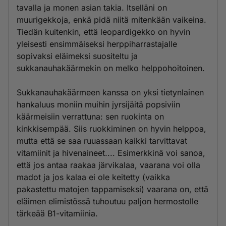
tavalla ja monen asian takia. Itselläni on
muurigekkoja, enkä pidä niitä mitenkään vaikeina.
Tiedän kuitenkin, että leopardigekko on hyvin
yleisesti ensimmäiseksi herppiharrastajalle
sopivaksi eläimeksi suositeltu ja
sukkanauhakäärmekin on melko helppohoitoinen.
Sukkanauhakäärmeen kanssa on yksi tietynlainen
hankaluus moniin muihin jyrsijäitä popsiviin
käärmeisiin verrattuna: sen ruokinta on
kinkkisempää. Siis ruokkiminen on hyvin helppoa,
mutta että se saa ruuassaan kaikki tarvittavat
vitamiinit ja hivenaineet.... Esimerkkinä voi sanoa,
että jos antaa raakaa järvikalaa, vaarana voi olla
madot ja jos kalaa ei ole keitetty (vaikka
pakastettu matojen tappamiseksi) vaarana on, että
eläimen elimistössä tuhoutuu paljon hermostolle
tärkeää B1-vitamiinia.