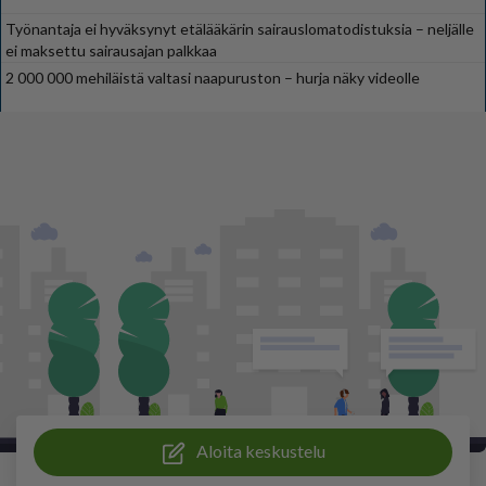
Työnantaja ei hyväksynyt etälääkärin sairauslomatodistuksia – neljälle
ei maksettu sairausajan palkkaa
2 000 000 mehiläistä valtasi naapuruston – hurja näky videolle
Aloita keskustelu