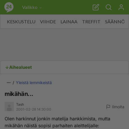
Valikko
KESKUSTELU
VIIHDE
LAINAA
TREFFIT
SÄÄNNÖT
Aihealueet
Yleistä lemmikeistä
mikähän...
Tash
Ilmoita
2001-02-28 14:30:00
Olen harkinnut jonkin matelija hankkimista, mutta
mikähän näistä sopisi parhaiten aleittelijalle: