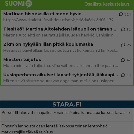
Osallistu keskusteluun
Martinan bisneksillä ei mene hyvin
314
https://www.iltalehti.fi/viihdeuutiset/a/c46da6ab-340f-4790-aaa7-0865eed2336 Yrityksen konkurssihakemus on tullut kärä
Tiesitkö? Martina Aitolehden isäpuoli on tämä suosittu laulaja
31
Martina Aitolehti on seurattu julkisuuden henkilö. Lähipiiriin mahtuu muitakin tunnettuja henkilöitä. Tiesitkö, että Ma
2 km on nykyään liian pitkä koulumatka
98
Hesarissa päivitellään lapset joutuu nyt kulkemaan 2 km kouluun jösses. Ruostefillarilla tuo matka menee vaikka miten äk
Miesten tuijotus
42
Mutta mies vain tuijottaa, siinä vaiheessa käännän itse pään pois. Mikä juttu? Yleensä jos joku tuijottaa tai katsoo, hä
Uusioperheen aikuiset lapset tyhjentää jääkaapin käydessään
44
Miten selvittäisitte seuraavan ongelman, meillä on uusioperhe, minulla teini-ikäiset lapset ja puolisolla aikuiset, jotk
STARA.FI
Perseidit hipovat maapalloa – näinä aikoina kannattaa katsoa taivaalle
Finnairin lennoista osan lentää jatkossa toinen lentoyhtiö –
matkustajille tärkeä rajoitus