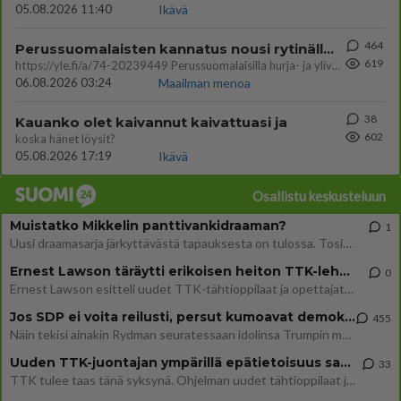
05.08.2026 11:40
Ikävä
464
Perussuomalaisten kannatus nousi rytinällä Ylen tänään julkaisemassa tuoreimmassa gallup-kyselyssä.
619
https://yle.fi/a/74-20239449 Perussuomalaisilla hurja- ja ylivoimaisesti suurin nousu tässä uudessa Ylen gallupissa. Kyl
06.08.2026 03:24
Maailman menoa
38
Kauanko olet kaivannut kaivattuasi ja
602
koska hänet löysit?
05.08.2026 17:19
Ikävä
Osallistu keskusteluun
Muistatko Mikkelin panttivankidraaman?
1
Uusi draamasarja järkyttävästä tapauksesta on tulossa. Tositapahtumiin perustuva sarja ammentaa vuoden 1986 Mikkelin pan
Ernest Lawson täräytti erikoisen heiton TTK-lehdistötilaisuudessa: " Onko tässä tarkoituksena...?"
0
Ernest Lawson esitteli uudet TTK-tähtioppilaat ja opettajat torstaina 6.8. lehdistölle. Tulevalla kaudella on yksi hausk
Jos SDP ei voita reilusti, persut kumoavat demokratian Suomesta
455
Näin tekisi ainakin Rydman seuratessaan idolinsa Trumpin mallia https://www.is.fi/politiikka/art-2000012187244.html
Uuden TTK-juontajan ympärillä epätietoisuus sakenee - Nyt MTV hämmentää soppaa
33
TTK tulee taas tänä syksynä. Ohjelman uudet tähtioppilaat julkistetaan torstaina 6. elokuuta klo 14 alkavassa lehdistö