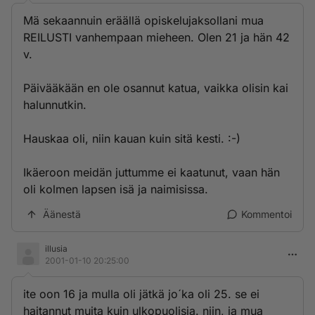
Mä sekaannuin eräällä opiskelujaksollani mua
REILUSTI vanhempaan mieheen. Olen 21 ja hän 42
v.
Päivääkään en ole osannut katua, vaikka olisin kai
halunnutkin.
Hauskaa oli, niin kauan kuin sitä kesti. :-)
Ikäeroon meidän juttumme ei kaatunut, vaan hän
oli kolmen lapsen isä ja naimisissa.
Äänestä
Kommentoi
illusia
2001-01-10 20:25:00
ite oon 16 ja mulla oli jätkä jo´ka oli 25. se ei
haitannut muita kuin ulkopuolisia. niin, ja mua