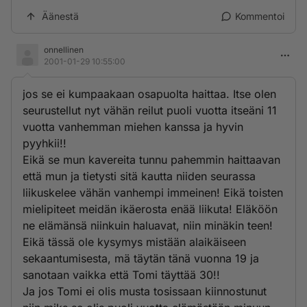
Äänestä
Kommentoi
onnellinen
2001-01-29 10:55:00
jos se ei kumpaakaan osapuolta haittaa. Itse olen
seurustellut nyt vähän reilut puoli vuotta itseäni 11
vuotta vanhemman miehen kanssa ja hyvin
pyyhkii!!
Eikä se mun kavereita tunnu pahemmin haittaavan
että mun ja tietysti sitä kautta niiden seurassa
liikuskelee vähän vanhempi immeinen! Eikä toisten
mielipiteet meidän ikäerosta enää liikuta! Eläköön
ne elämänsä niinkuin haluavat, niin minäkin teen!
Eikä tässä ole kysymys mistään alaikäiseen
sekaantumisesta, mä täytän tänä vuonna 19 ja
sanotaan vaikka että Tomi täyttää 30!!
Ja jos Tomi ei olis musta tosissaan kiinnostunut