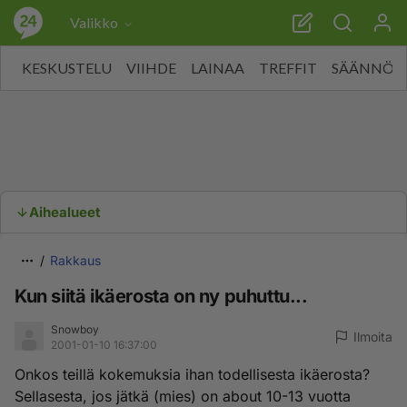
Valikko
KESKUSTELU
VIIHDE
LAINAA
TREFFIT
SÄÄNNÖT
Aihealueet
Rakkaus
Kun siitä ikäerosta on ny puhuttu...
Snowboy
Ilmoita
2001-01-10 16:37:00
Onkos teillä kokemuksia ihan todellisesta ikäerosta?
Sellasesta, jos jätkä (mies) on about 10-13 vuotta