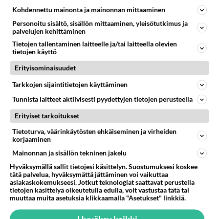
Kohdennettu mainonta ja mainonnan mittaaminen
Kommentoi aloitusta...
Personoitu sisältö, sisällön mittaaminen, yleisötutkimus ja
palvelujen kehittäminen
Tietojen tallentaminen laitteelle ja/tai laitteella olevien
tietojen käyttö
Ketjusta on poistettu
0
sääntöjenvastaista viestiä.
Erityisominaisuudet
Takaisin ylös
Tarkkojen sijaintitietojen käyttäminen
Tunnista laitteet aktiivisesti pyydettyjen tietojen perusteella
LUETUIMMAT KESKUSTELUT
Erityiset tarkoitukset
PÄIVÄ
VIIKKO
KUUKAUSI
Tietoturva, väärinkäytösten ehkäiseminen ja virheiden
korjaaminen
314
Martinan bisneksillä ei mene hyvin
1440
Mainonnan ja sisällön tekninen jakelu
https://www.iltalehti.fi/viihdeuutiset/a/c46da6ab-340f-4790-aaa7-0865eed2336 Yrityksen konkurssihakemus on tullut kärä
05.08.2026 05:51
Kotimaiset julkkisjuorut
Hyväksymällä sallit tietojesi käsittelyn. Suostumuksesi koskee
tätä palvelua, hyväksymättä jättäminen voi vaikuttaa
asiakaskokemukseesi. Jotkut teknologiat saattavat perustella
31
Tiesitkö? Martina Aitolehden isäpuoli on tämä suosittu laulaja
tietojen käsittelyä oikeutetulla edulla, voit vastustaa tätä tai
1169
Martina Aitolehti on seurattu julkisuuden henkilö. Lähipiiriin mahtuu muitakin tunnettuja henkilöitä. Tiesitkö, että Ma
muuttaa muita asetuksia klikkaamalla "Asetukset" linkkiä.
05.08.2026 07:23
Kotimaiset julkkisjuorut