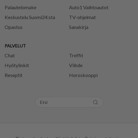
Palautelomake
Auto1 Vaihtoautot
Keskustelu Suomi24:sta
TV-ohjelmat
Opastus
Sanakirja
PALVELUT
Chat
Treffit
Hyötylinkit
Viihde
Reseptit
Horoskooppi