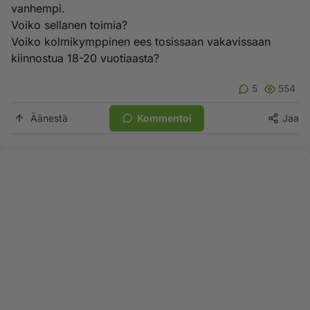
vanhempi.
Voiko sellanen toimia?
Voiko kolmikymppinen ees tosissaan vakavissaan
kiinnostua 18-20 vuotiaasta?
5
554
Äänestä
Kommentoi
Jaa