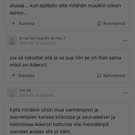
alussa... kun ajattelin että mitähän muutkin oikein
sanoo..
Äänestä
Kommentoi
Ei HaiTtA PaskAN VertAa..!!
2001-01-10 20:47:00
jos sä rakastat sitä ja se sua niin se on ihan sama
mikä on ikäero!!
Äänestä
Kommentoi
nim 84
2001-01-13 11:59:00
kyllä minäkin olisin mua vanhempien ja
nuorempien kanssa kihloissa ja seurustelisin ja
naimisissa.ikäeron haitoista viis mennäänpä
suoraan asiaan siis jo vain.