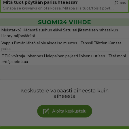
Mitä tuot pöytään parisuhteessa?
446
Siinäpä se kysymys on otsikossa. Mitäpä siis tuot/toisit pöytään parisuhteessa? Oletko mies vai nainen? Koetko sen mitä
SUOMI24 VIIHDE
Muistatko? Kädestä suuhun elävä Satu sai jättimäisen rahasalkun
Henry-miljonääriltä
Vappu Pimiän lähtö ei ole ainoa iso muutos - Tanssii Tähtien Kanssa
palaa
TTK-voittaja Johannes Holopainen paljasti iloisen uutisen - Tätä moni
ehti jo odottaa
Keskustele vapaasti aiheesta kuin
aiheesta
Aloita keskustelu