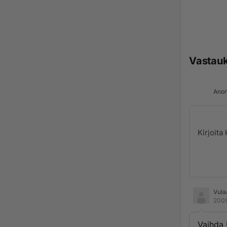
Vastau
Anon
Vula
2009
Vaihda 