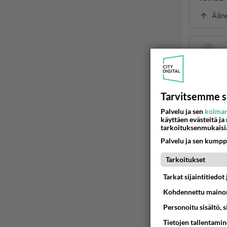
Ään
Tarvitsemme s
Palvelu ja sen
kolman
käyttäen evästeitä ja
tarkoituksenmukaisi
LUETUI
Palvelu ja sen kumpp
PÄIVÄ
VI
Tarkoitukset
Tarkat sijaintitiedo
Mitä tuo
Kohdennettu mainon
04.08.2026 
Personoitu sisältö, 
Mikä sinu
Tietojen tallentamine