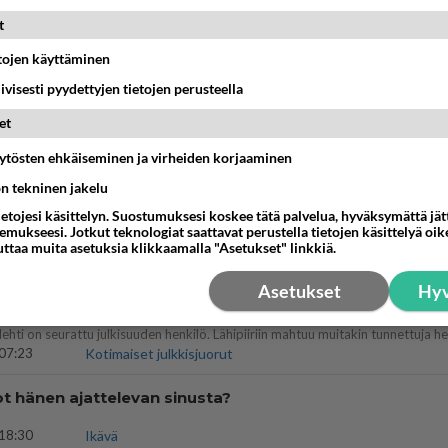
??
t
18:50
Ikävä
etojen käyttäminen
nykyään liian pitkä koulumatka
iivisesti pyydettyjen tietojen perusteella
10:07
Lieksa
et
ies
äytösten ehkäiseminen ja virheiden korjaaminen
lleen kun on oikea aika. Sitä ei voi mikään eikä kukaan estää <3 <3
ön tekninen jakelu
15:01
Ikävä
ietojesi käsittelyn. Suostumuksesi koskee tätä palvelua, hyväksymättä jä
mukseesi. Jotkut teknologiat saattavat perustella tietojen käsittelyä oike
bisneksillä ei mene hyvin
uttaa muita asetuksia klikkaamalla "Asetukset" linkkiä.
05:51
Kotimaiset julkkisjuorut
Asetukset
Hyv
 Martina Aitolehden isäpuoli on tämä suosittu laulaja
07:23
Kotimaiset julkkisjuorut
t hänen ajattelevan sinusta?
18:30
Ikävä