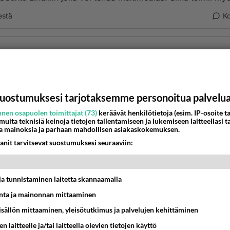
estä
K
Kommentoi aloitusta...
Ketjusta on poistettu
0
sääntöjenvastaista viestiä.
uostumuksesi tarjotaksemme personoitua palvelu
Takaisin ylös
nen osapuolen toimittajat (73)
keräävät henkilötietoja (esim. IP-osoite ta
 muita teknisiä keinoja tietojen tallentamiseen ja lukemiseen laitteellasi t
a mainoksia ja parhaan mahdollisen asiakaskokemuksen.
MMAT KESKUSTELUT
anit tarvitsevat suostumuksesi seuraaviin:
IKKO
KUUKAUSI
t ja tunnistaminen laitetta skannaamalla
t pöytään parisuhteessa?
ta ja mainonnan mittaaminen
16:53
Sinkut
sisällön mittaaminen, yleisötutkimus ja palvelujen kehittäminen
a ja kaivattuasi
n laitteelle ja/tai laitteella olevien tietojen käyttö