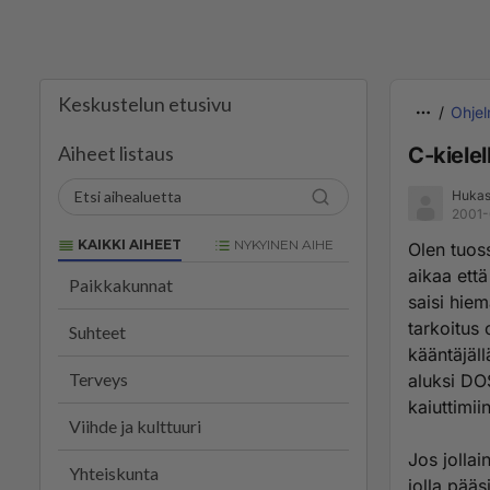
Keskustelun etusivu
Ohjel
Aiheet listaus
C-kielel
Hukass
2001-
KAIKKI AIHEET
NYKYINEN AIHE
Olen tuoss
aikaa että
Paikkakunnat
saisi hie
tarkoitus 
Suhteet
kääntäjäll
Terveys
aluksi DOS
kaiuttimiin
Viihde ja kulttuuri
Jos jollai
Yhteiskunta
jolla pääs