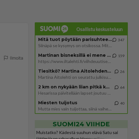
Osallistu keskusteluun
Mitä tuot pöytään parisuhteessa?
347
Siinäpä se kysymys on otsikossa. Mitäpä siis tuot/toisit pöytään parisuhteessa? Oletko mies vai nainen? Koetko sen mitä
Martinan bisneksillä ei mene hyvin
159
Ilmoita
https://www.iltalehti.fi/viihdeuutiset/a/c46da6ab-340f-4790-aaa7-0865eed2336 Yrityksen konkurssihakemus on tullut kärä
Tiesitkö? Martina Aitolehden isäpuoli on tämä suosittu laulaja
26
Martina Aitolehti on seurattu julkisuuden henkilö. Lähipiiriin mahtuu muitakin tunnettuja henkilöitä. Tiesitkö, että Ma
2 km on nykyään liian pitkä koulumatka
64
Hesarissa päivitellään lapset joutuu nyt kulkemaan 2 km kouluun jösses. Ruostefillarilla tuo matka menee vaikka miten äk
Miesten tuijotus
40
Mutta mies vain tuijottaa, siinä vaiheessa käännän itse pään pois. Mikä juttu? Yleensä jos joku tuijottaa tai katsoo, hä
SUOMI24 VIIHDE
Muistatko? Kädestä suuhun elävä Satu sai
jättimäisen rahasalkun Henry-miljonääriltä