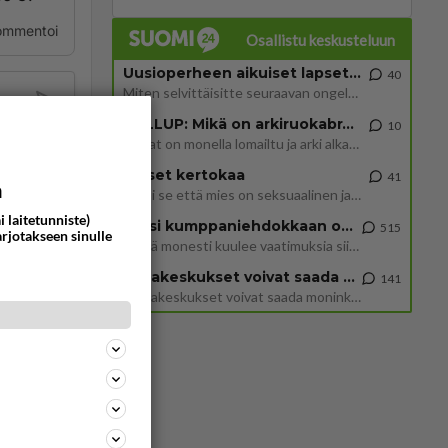
ommentoi
Osallistu keskusteluun
Uusioperheen aikuiset lapset tyhjentää jääkaapin käydessään
40
Miten selvittäisitte seuraavan ongelman, meillä on uusioperhe, minulla teini-ikäiset lapset ja puolisolla aikuiset, jotk
GALLUP: Mikä on arkiruokabravuurisi?
10
Lomat on monella lomailtu ja arki alkaa. Se voi tarkoittaa myös sitä, että grillailut on grillattu ja palataan arjen ruo
Naiset kertokaa
41
a
Miksi se että mies on seksuaalinen ja haluaa seksiä ja te olette hänen mielestänne haluttava on vastenmielistä? Mikä sii
i laitetunniste)
Miksi kumppaniehdokkaan oma elämä on teille ongelma?
515
arjotakseen sinulle
Täällä monesti kuulee vaatimuksia siitä, että kumppaniehdokkaalla ei saisi olla lemmikkejä, lapsia, kavereita, eksiä, su
Datakeskukset voivat saada moninkertaisesti enemmän palautuksia kuin mitä ne maksavat veroja
141
”Datakeskukset voivat saada moninkertaisesti enemmän palautuksia kuin mitä ne maksavat veroja”, sanoo professori Jussi K
347
1317
Siinäpä se kysymys on otsikossa. Mitäpä siis tuot/toisit pöytään parisuhteessa? Oletko mies vai nainen? Koetko sen mitä
54