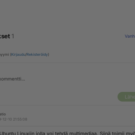
kset
1
Vanh
yymi (
Kirjaudu
/
Rekisteröidy
)
Lähe
atio
-12-10 21:55:08
Ubuntu Linuxiin jolla voi tehdä multimediaa. Siinä toimii my