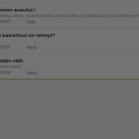
kinen avautui !
04:27
Judo
ä kaivattusi on tehnyt?
13:25
Ikävä
dän välit
antua tästä?
05:34
Ikävä