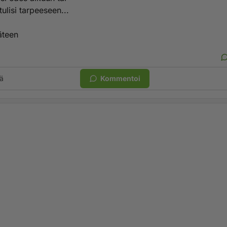
e tulisi tarpeeseen...
käteen
ä
Kommentoi