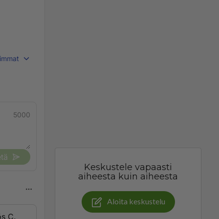
immat
5000
tä
Keskustele vapaasti
aiheesta kuin aiheesta
Aloita keskustelu
ös C.