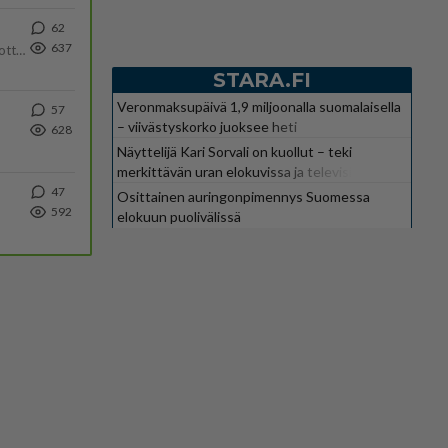
62
637
Olipa hyvä kirjoitus, kiitos. Ongelmat mitkä nostat esille on todellisia ja tämä ylimielisyys totta ja se näkyy kaikessa
STARA.FI
Veronmaksupäivä 1,9 miljoonalla suomalaisella
57
– viivästyskorko juoksee heti
628
Näyttelijä Kari Sorvali on kuollut – teki
merkittävän uran elokuvissa ja televisiossa
47
Osittainen auringonpimennys Suomessa
592
elokuun puolivälissä