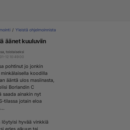
mointi
Yleistä ohjelmoinnista
lä äänet kuuluviin
a, toistaiseksi
01-12 10:49:00
a pohtinut jo jonkin
 minkälaisella koodilla
man ääntä ulos masiinasta,
olisi Borlandin C
ä saada ainakin nyt
-tilassa jotain eloa
...
n löytyisi hyvää vinkkiä
isi edes alkuun tai