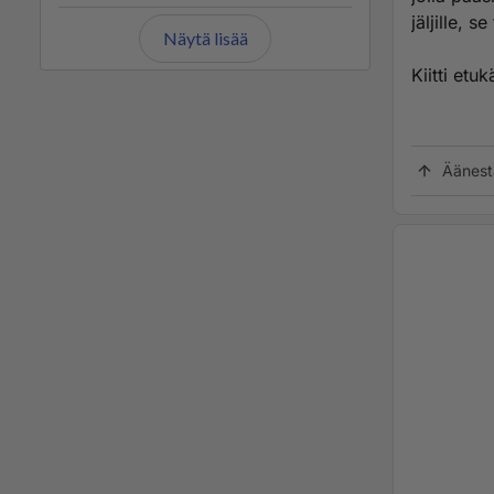
jäljille, s
Näytä lisää
Kiitti etu
Äänest