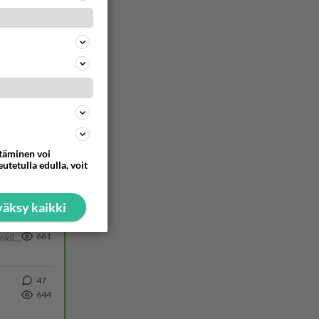
773
58
770
Hesarissa päivitellään lapset joutuu nyt kulkemaan 2 km kouluun jösses. Ruostefillarilla tuo matka menee vaikka miten äk
38
735
ttäminen voi
154
utetulla edulla, voit
688
https://www.iltalehti.fi/viihdeuutiset/a/c46da6ab-340f-4790-aaa7-0865eed2336 Yrityksen konkurssihakemus on tullut kärä
äksy kaikki
26
661
Martina Aitolehti on seurattu julkisuuden henkilö. Lähipiiriin mahtuu muitakin tunnettuja henkilöitä. Tiesitkö, että Ma
47
644