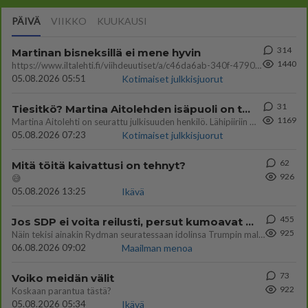
PÄIVÄ
VIIKKO
KUUKAUSI
314
Martinan bisneksillä ei mene hyvin
1440
https://www.iltalehti.fi/viihdeuutiset/a/c46da6ab-340f-4790-aaa7-0865eed2336 Yrityksen konkurssihakemus on tullut kärä
05.08.2026 05:51
Kotimaiset julkkisjuorut
31
Tiesitkö? Martina Aitolehden isäpuoli on tämä suosittu laulaja
1169
Martina Aitolehti on seurattu julkisuuden henkilö. Lähipiiriin mahtuu muitakin tunnettuja henkilöitä. Tiesitkö, että Ma
05.08.2026 07:23
Kotimaiset julkkisjuorut
62
Mitä töitä kaivattusi on tehnyt?
926
😅
05.08.2026 13:25
Ikävä
455
Jos SDP ei voita reilusti, persut kumoavat demokratian Suomesta
925
Näin tekisi ainakin Rydman seuratessaan idolinsa Trumpin mallia https://www.is.fi/politiikka/art-2000012187244.html
06.08.2026 09:02
Maailman menoa
73
Voiko meidän välit
922
Koskaan parantua tästä?
05.08.2026 05:34
Ikävä