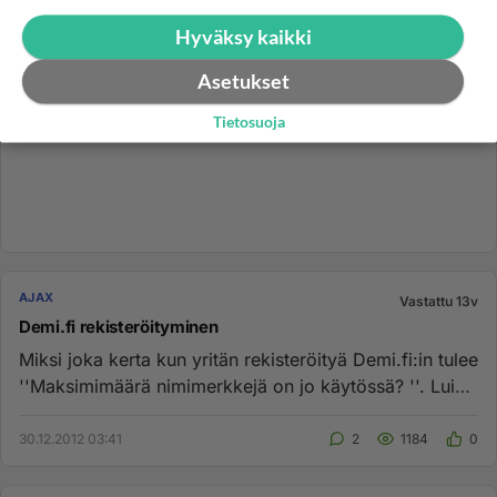
Hyväksy kaikki
Asetukset
Tietosuoja
AJAX
Vastattu 13v
Demi.fi rekisteröityminen
Miksi joka kerta kun yritän rekisteröityä Demi.fi:in tulee
''Maksimimäärä nimimerkkejä on jo käytössä? ''. Luin
toiselta...
30.12.2012 03:41
2
1184
0