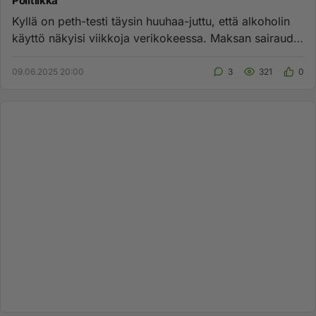
Politiikka
Kyllä on peth-testi täysin huuhaa-juttu, että alkoholin
käyttö näkyisi viikkoja verikokeessa. Maksan sairaudet
voi tulla...
09.06.2025 20:00
3
321
0