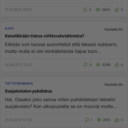
10.12.2020 08:37
3
2604
0
AJAX
Vastattu 8v
Kenelläkään tietoa viritinvahvistimista?
Elikkäs oon tuossa suunnitellut että tekasis subbarin,
mutta mulla ei ole minkäänlaista hajua tuon
viritinvahvistimen ka...
20.09.2017 15:23
5
3086
0
TIETOTEKNIIKKA
Vastattu 8v
Suojakotelon puhdistus
Hei, Osaako joku sanoa miten puhdistetaan tabletin
suojakotelo? Kun ulkopuolelta se on muovia mutta
sisältä on pehmeää k...
21.09.2017 07:18
1
2615
0