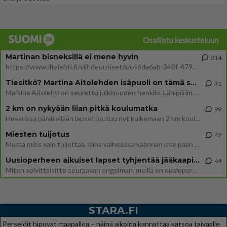
Osallistu keskusteluun
Martinan bisneksillä ei mene hyvin
314
https://www.iltalehti.fi/viihdeuutiset/a/c46da6ab-340f-4790-aaa7-0865eed2336 Yrityksen konkurssihakemus on tullut kärä
Tiesitkö? Martina Aitolehden isäpuoli on tämä suosittu laulaja
31
Martina Aitolehti on seurattu julkisuuden henkilö. Lähipiiriin mahtuu muitakin tunnettuja henkilöitä. Tiesitkö, että Ma
2 km on nykyään liian pitkä koulumatka
99
Hesarissa päivitellään lapset joutuu nyt kulkemaan 2 km kouluun jösses. Ruostefillarilla tuo matka menee vaikka miten äk
Miesten tuijotus
42
Mutta mies vain tuijottaa, siinä vaiheessa käännän itse pään pois. Mikä juttu? Yleensä jos joku tuijottaa tai katsoo, hä
Uusioperheen aikuiset lapset tyhjentää jääkaapin käydessään
44
Miten selvittäisitte seuraavan ongelman, meillä on uusioperhe, minulla teini-ikäiset lapset ja puolisolla aikuiset, jotk
STARA.FI
Perseidit hipovat maapalloa – näinä aikoina kannattaa katsoa taivaalle