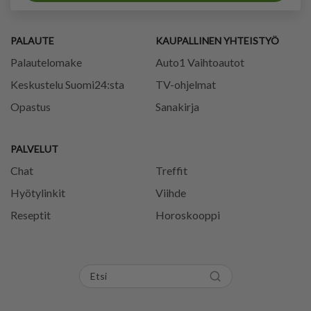
PALAUTE
KAUPALLINEN YHTEISTYÖ
Palautelomake
Auto1 Vaihtoautot
Keskustelu Suomi24:sta
TV-ohjelmat
Opastus
Sanakirja
PALVELUT
Chat
Treffit
Hyötylinkit
Viihde
Reseptit
Horoskooppi