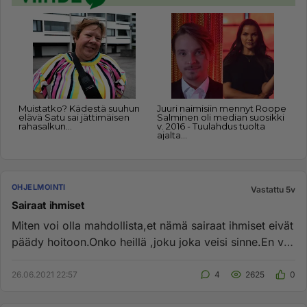
OHJELMOINTI
Vastattu 5v
Sairaat ihmiset
Miten voi olla mahdollista,et nämä sairaat ihmiset eivät
päädy hoitoon.Onko heillä ,joku joka veisi sinne.En voi
uskoa ...
26.06.2021 22:57
4
2625
0