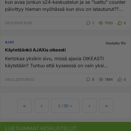
kun avaa jonkun s24-keskustelun ja se "luettu" counter
päivittyy hieman myöhässä kun sivu on latautunut??...
05.11.2009 15:50
1
1700
0
AJAX
Vastattu 15v
Käytetäänkö AJAXia oikeasti
Kertokaa yksikin sivu, missä ajaxia OIKEASTI
käytetään? Tuntuu että kyseessä on vain yksi
muotisana lisää muiden joukoss...
09.02.2010 09:53
8
1884
0
1
/
30
LUETUIMMAT KESKUSTELUT