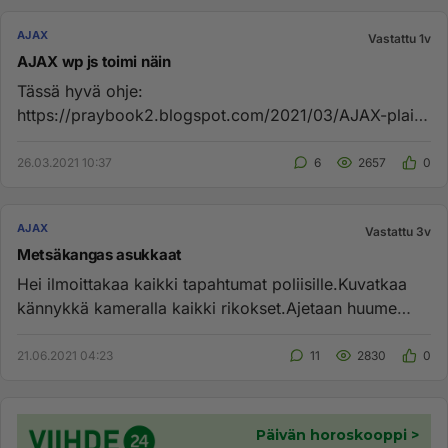
AJAX
Vastattu 1v
AJAX wp js toimi näin
Tässä hyvä ohje:
https://praybook2.blogspot.com/2021/03/AJAX-plain-
vanilla-js-wp-and-namespace.html...
26.03.2021 10:37
6
2657
0
AJAX
Vastattu 3v
Metsäkangas asukkaat
Hei ilmoittakaa kaikki tapahtumat poliisille.Kuvatkaa
kännykkä kameralla kaikki rikokset.Ajetaan huume
porukka pois.Ovat...
21.06.2021 04:23
11
2830
0