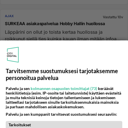
AJAX
Vastattu 10v
SURKEAA asiakaspalvelua Hobby Hallin huollossa
Läppärini on ollut jo toista kertaa huollossa ja
roikkunut siellä ties kuinka kauan ilman mitään infoa
edistyksestä. Tie...
22.07.2016 06:49
3
2549
0
Tarvitsemme suostumuksesi tarjotaksemme
AJAX
Vastattu 10v
personoitua palvelua
android käyttöjärjestelmä uudempaan??
hei, pitäs saaha uuempi käyttöjärjestelmä ku itellä on
Palvelu ja sen
kolmannen osapuolen toimittajat (73)
keräävät
henkilötietoja (esim. IP-osoite tai laitetunniste) käyttäen evästeitä
4.2.2, ja tietääkseni samsung gear 1 tarvii 4.3. onko
ja muita teknisiä keinoja tietojen tallentamiseen ja lukemiseen
roottaamine...
laitteellasi tarjotakseen sinulle tarkoituksenmukaisia mainoksia
ja parhaan mahdollisen asiakaskokemuksen.
22.10.2015 17:48
1
2463
0
Palvelu ja sen kumppanit tarvitsevat suostumuksesi seuraaviin:
Tarkoitukset
AJAX
Vastattu 10v