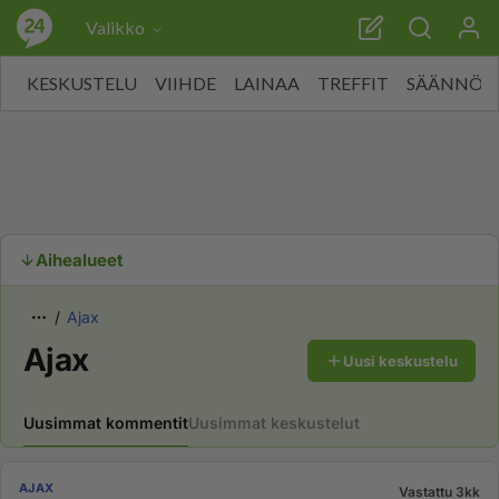
Valikko
KESKUSTELU
VIIHDE
LAINAA
TREFFIT
SÄÄNNÖT
Aihealueet
Ajax
Ajax
Uusi keskustelu
Uusimmat kommentit
Uusimmat keskustelut
AJAX
Vastattu 3kk