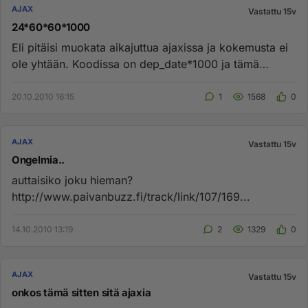
AJAX
Vastattu 15v
24*60*60*1000
Eli pitäisi muokata aikajuttua ajaxissa ja kokemusta ei
ole yhtään. Koodissa on dep_date*1000 ja tämä
ilmeisesti määrit...
20.10.2010 16:15
1
1568
0
AJAX
Vastattu 15v
Ongelmia..
auttaisiko joku hieman?
http://www.paivanbuzz.fi/track/link/107/169...
14.10.2010 13:19
2
1329
0
AJAX
Vastattu 15v
onkos tämä sitten sitä ajaxia