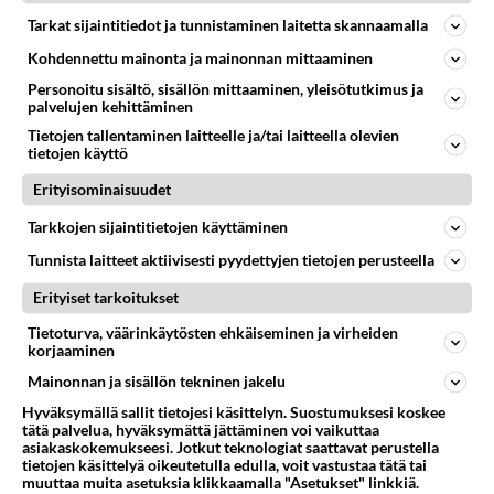
en osaa/tiedä miten kytken eastone rummut
Tarkat sijaintitiedot ja tunnistaminen laitetta skannaamalla
minulla on eastone pdk-8 sähkö rummut ei ole tullut
Kohdennettu mainonta ja mainonnan mittaaminen
ohjeita mukana enkä tiedä miten ne kytkisin...
Personoitu sisältö, sisällön mittaaminen, yleisötutkimus ja
palvelujen kehittäminen
29.12.2015 10:56
1
2639
0
Tietojen tallentaminen laitteelle ja/tai laitteella olevien
tietojen käyttö
Erityisominaisuudet
AJAX
Vastattu 11v
Tarkkojen sijaintitietojen käyttäminen
Ongelmia uuden kannettavan kanssa!
Tunnista laitteet aktiivisesti pyydettyjen tietojen perusteella
Auttakaa! Ostin eilen priiman Acer V3-371 merkkisen
kannettavan, mutta ongelmat alkoivat heti kun yritin
Erityiset tarkoitukset
liittää uuden ...
Tietoturva, väärinkäytösten ehkäiseminen ja virheiden
28.05.2015 20:11
3
2494
0
korjaaminen
Mainonnan ja sisällön tekninen jakelu
Hyväksymällä sallit tietojesi käsittelyn. Suostumuksesi koskee
tätä palvelua, hyväksymättä jättäminen voi vaikuttaa
asiakaskokemukseesi. Jotkut teknologiat saattavat perustella
tietojen käsittelyä oikeutetulla edulla, voit vastustaa tätä tai
muuttaa muita asetuksia klikkaamalla "Asetukset" linkkiä.