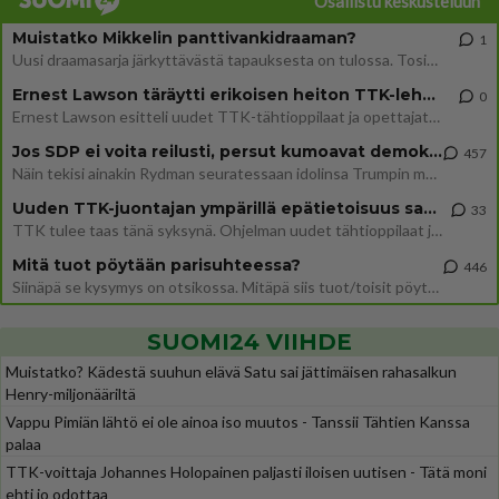
Osallistu keskusteluun
Muistatko Mikkelin panttivankidraaman?
1
Uusi draamasarja järkyttävästä tapauksesta on tulossa. Tositapahtumiin perustuva sarja ammentaa vuoden 1986 Mikkelin pan
Ernest Lawson täräytti erikoisen heiton TTK-lehdistötilaisuudessa: " Onko tässä tarkoituksena...?"
0
Ernest Lawson esitteli uudet TTK-tähtioppilaat ja opettajat torstaina 6.8. lehdistölle. Tulevalla kaudella on yksi hausk
Jos SDP ei voita reilusti, persut kumoavat demokratian Suomesta
457
Näin tekisi ainakin Rydman seuratessaan idolinsa Trumpin mallia https://www.is.fi/politiikka/art-2000012187244.html
Uuden TTK-juontajan ympärillä epätietoisuus sakenee - Nyt MTV hämmentää soppaa
33
TTK tulee taas tänä syksynä. Ohjelman uudet tähtioppilaat julkistetaan torstaina 6. elokuuta klo 14 alkavassa lehdistö
Mitä tuot pöytään parisuhteessa?
446
Siinäpä se kysymys on otsikossa. Mitäpä siis tuot/toisit pöytään parisuhteessa? Oletko mies vai nainen? Koetko sen mitä
SUOMI24 VIIHDE
Muistatko? Kädestä suuhun elävä Satu sai jättimäisen rahasalkun
Henry-miljonääriltä
Vappu Pimiän lähtö ei ole ainoa iso muutos - Tanssii Tähtien Kanssa
palaa
TTK-voittaja Johannes Holopainen paljasti iloisen uutisen - Tätä moni
ehti jo odottaa