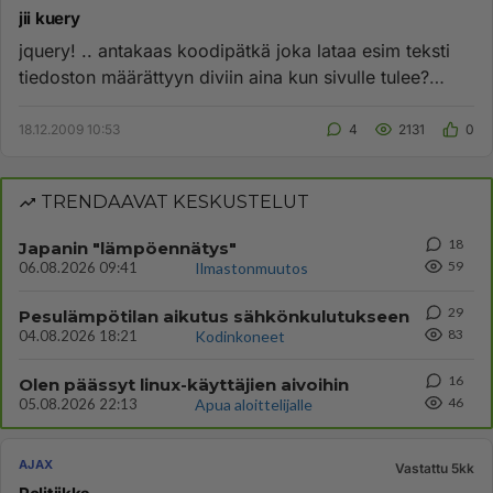
jii kuery
jquery! .. antakaas koodipätkä joka lataa esim teksti
tiedoston määrättyyn diviin aina kun sivulle tulee?
anyone??? :)...
18.12.2009 10:53
4
2131
0
TRENDAAVAT KESKUSTELUT
18
Japanin "lämpöennätys"
59
06.08.2026 09:41
Ilmastonmuutos
29
Pesulämpötilan aikutus sähkönkulutukseen
83
04.08.2026 18:21
Kodinkoneet
16
Olen päässyt linux-käyttäjien aivoihin
46
05.08.2026 22:13
Apua aloittelijalle
AJAX
Vastattu 5kk