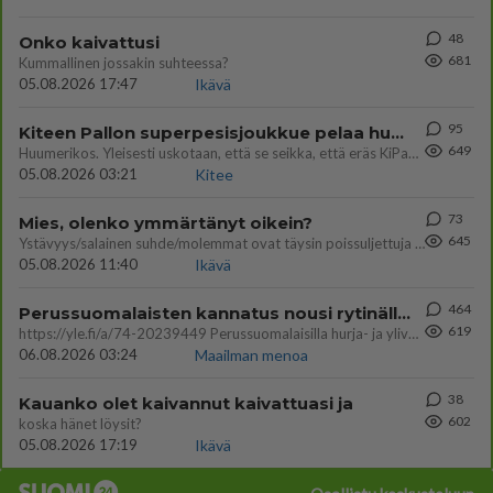
48
Onko kaivattusi
681
Kummallinen jossakin suhteessa?
05.08.2026 17:47
Ikävä
95
Kiteen Pallon superpesisjoukkue pelaa huumeiden vaikutuksen alaisena
649
Huumerikos. Yleisesti uskotaan, että se seikka, että eräs KiPan pelaaja kärähtää huumeista, on vain jäävuoren huippu. M
05.08.2026 03:21
Kitee
73
Mies, olenko ymmärtänyt oikein?
645
Ystävyys/salainen suhde/molemmat ovat täysin poissuljettuja asioita? Nainen
05.08.2026 11:40
Ikävä
464
Perussuomalaisten kannatus nousi rytinällä Ylen tänään julkaisemassa tuoreimmassa gallup-kyselyssä.
619
https://yle.fi/a/74-20239449 Perussuomalaisilla hurja- ja ylivoimaisesti suurin nousu tässä uudessa Ylen gallupissa. Kyl
06.08.2026 03:24
Maailman menoa
38
Kauanko olet kaivannut kaivattuasi ja
602
koska hänet löysit?
05.08.2026 17:19
Ikävä