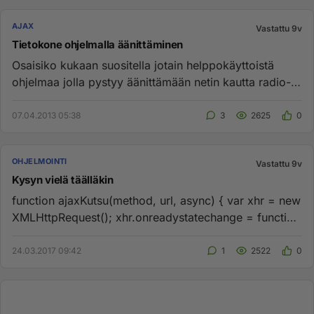
AJAX
Vastattu 9v
Tietokone ohjelmalla äänittäminen
Osaisiko kukaan suositella jotain helppokäyttoistä
ohjelmaa jolla pystyy äänittämään netin kautta radio-
ohjelmaa. Mielel...
07.04.2013 05:38
3
2625
0
OHJELMOINTI
Vastattu 9v
Kysyn vielä täälläkin
function ajaxKutsu(method, url, async) { var xhr = new
XMLHttpRequest(); xhr.onreadystatechange = function
() { if (...
24.03.2017 09:42
1
2522
0