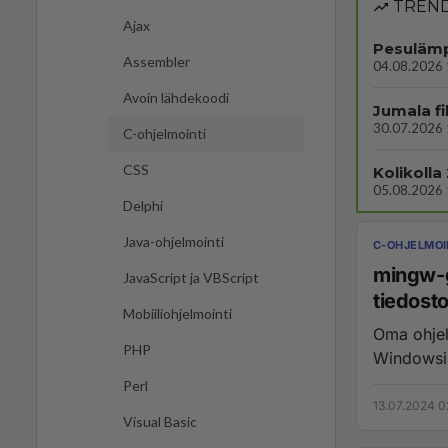
TREND
Ajax
Pesulämp
Assembler
04.08.2026 
Avoin lähdekoodi
Jumala fi
30.07.2026 
C-ohjelmointi
CSS
Kolikolla
05.08.2026 
Delphi
Java-ohjelmointi
C-OHJELMOI
mingw-g
JavaScript ja VBScript
tiedosto
Mobiiliohjelmointi
Oma ohjel
PHP
Windowsiss
Perl
13.07.2024 0
Visual Basic