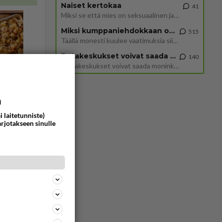
Naiset kertokaa
41
Miksi se että mies on seksuaalinen ja haluaa seksiä ja te olette hänen mielestänne haluttava on vastenmielistä? Mikä sii
Miksi kumppaniehdokkaan oma elämä on teille ongelma?
515
Täällä monesti kuulee vaatimuksia siitä, että kumppaniehdokkaalla ei saisi olla lemmikkejä, lapsia, kavereita, eksiä, su
Datakeskukset voivat saada moninkertaisesti enemmän palautuksia kuin mitä ne maksavat veroja
140
”Datakeskukset voivat saada moninkertaisesti enemmän palautuksia kuin mitä ne maksavat veroja”, sanoo professori Jussi K
a
i laitetunniste)
arjotakseen sinulle
Vastattu 1v
n ja
5799
0