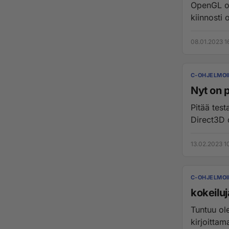
OpenGL on
kiinnosti 
08.01.2023 1
C-OHJELMOI
Nyt on 
Pitää test
Direct3D d
13.02.2023 1
C-OHJELMOI
kokeiluj
Tuntuu ole
kirjoittam