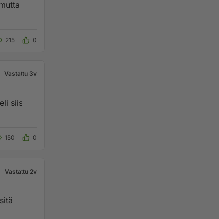
 mutta
215
0
Vastattu 3v
li siis
150
0
Vastattu 2v
sitä