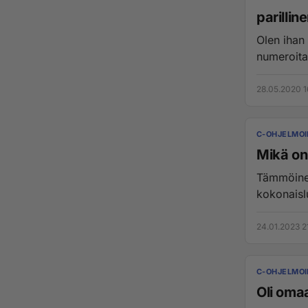
parillin
Olen ihan 
numeroita 
28.05.2020 1
C-OHJELMOI
Tämmöinen
kokonaislu
24.01.2023 2
C-OHJELMOI
Oli oma