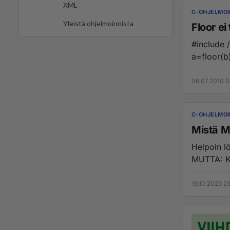
XML
C-OHJELMOI
Yleistä ohjelmoinnista
Floor ei
#include /* pyöristys */ #include int a=0; float b=3.7; int main(void) {
06.07.2010 0
C-OHJELMOI
Mistä M
Helpoin lö
MUTTA: Ky
19.10.2023 2