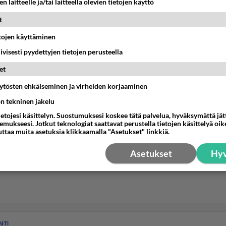
n laitteelle ja/tai laitteella olevien tietojen käyttö
t
etojen käyttäminen
iivisesti pyydettyjen tietojen perusteella
et
äytösten ehkäiseminen ja virheiden korjaaminen
ön tekninen jakelu
ietojesi käsittelyn. Suostumuksesi koskee tätä palvelua, hyväksymättä jä
mukseesi. Jotkut teknologiat saattavat perustella tietojen käsittelyä oike
uttaa muita asetuksia klikkaamalla "Asetukset" linkkiä.
Asetukset
Hyv
NTI