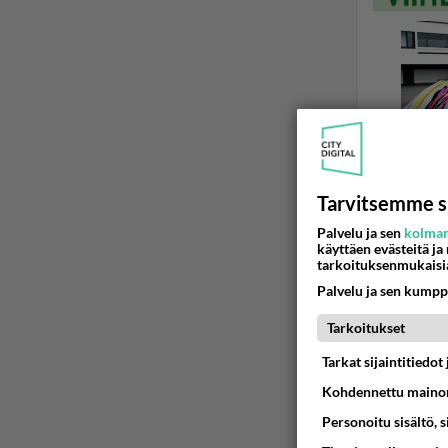
Tarvitsemme s
Palvelu ja sen
kolman
käyttäen evästeitä ja
tarkoituksenmukaisi
C-OHJELMOI
Palvelu ja sen kumpp
mikä on
Tarkoitukset
oon kooda
monta ker
Tarkat sijaintitiedo
Kohdennettu mainon
14.12.2006 15
Personoitu sisältö, 