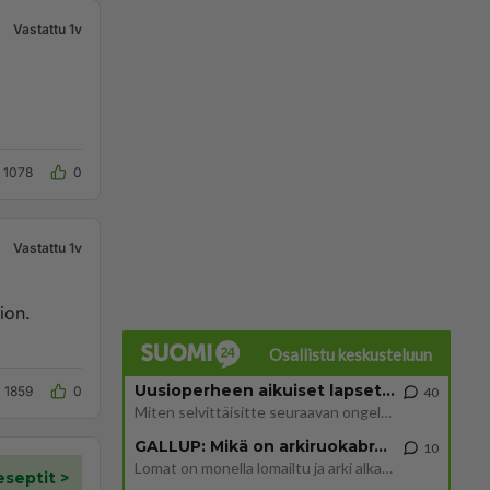
Vastattu 1v
1078
0
Vastattu 1v
ion.
Osallistu keskusteluun
Uusioperheen aikuiset lapset tyhjentää jääkaapin käydessään
1859
0
40
Miten selvittäisitte seuraavan ongelman, meillä on uusioperhe, minulla teini-ikäiset lapset ja puolisolla aikuiset, jotk
GALLUP: Mikä on arkiruokabravuurisi?
10
Lomat on monella lomailtu ja arki alkaa. Se voi tarkoittaa myös sitä, että grillailut on grillattu ja palataan arjen ruo