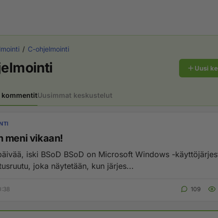
lmointi
C-ohjelmointi
elmointi
Uusi k
 kommentit
Uusimmat keskustelut
NTI
 meni vikaan!
 BSoD on Microsoft Windows -käyttöjärjestelmän
tusruutu, joka näytetään, kun järjes...
0:38
109