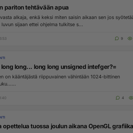
en pariton tehtävään apua
vasta alkaja, enkä keksi miten saisin aikaan sen jos syötetä
luvun sijaan ettei ohjelma tulkitse s...
6:53
9
NTI
Mikä on long long... long long unsigned intefger?=
 on kääntäjästä riippuvainen vähintään 1024-bittinen
ku......
1:40
4
NTI
a opettelua tuossa joulun aikana OpenGL grafiika