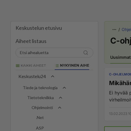
Keskustelun etusivu
Ohje
C-ohj
Aiheet listaus
Uusimmat
KAIKKI AIHEET
NYKYINEN AIHE
C-OHJELMOI
Keskustelu24
Mikähän
Tiede ja teknologia
Ei hyvää päivää, iski BSoD
Tietotekniikka
virheilmoi
Ohjelmointi
13.02.2023 1
.Net
ASP