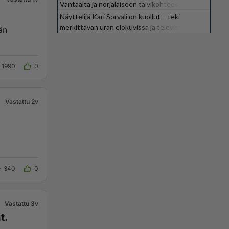
Vantaalta ja norjalaiseen talvikohteeseen
Näyttelijä Kari Sorvali on kuollut – teki
merkittävän uran elokuvissa ja televisiossa
än
1990
0
Vastattu 2v
340
0
Vastattu 3v
t.