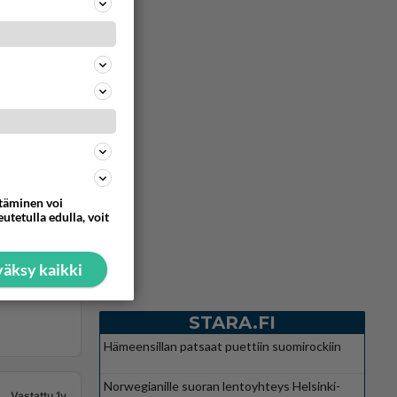
ttäminen voi
utetulla edulla, voit
äksy kaikki
STARA.FI
Hämeensillan patsaat puettiin suomirockiin
Norwegianille suoran lentoyhteys Helsinki-
Vastattu 1v