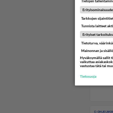
Tietojen tallentamine
Erityisominaisuude
Tarkkojen sijaintiti
Tunnista laitteet akt
Erityiset tarkoituks
Tietoturva, väärink
Mainonnan ja sisäll
Hyväksymällä sallit t
vaikuttaa asiakaskoke
vastustaa tätä tai mu
Tietosuoja
C-OHJELMOI