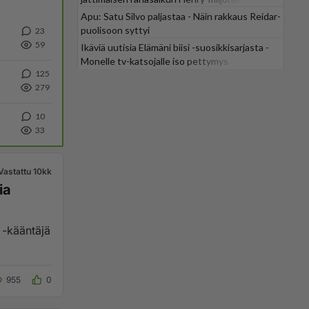
Apu: Satu Silvo paljastaa - Näin rakkaus Reidar-
puolisoon syttyi
23
59
Ikäviä uutisia Elämäni biisi -suosikkisarjasta -
Monelle tv-katsojalle iso pettymys
125
279
10
33
Vastattu 10kk
ia
 -kääntäjä
955
0