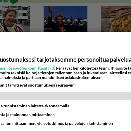
uostumuksesi tarjotaksemme personoitua palvelu
nen osapuolen toimittajat (73)
keräävät henkilötietoja (esim. IP-osoite ta
 muita teknisiä keinoja tietojen tallentamiseen ja lukemiseen laitteellasi t
a mainoksia ja parhaan mahdollisen asiakaskokemuksen.
NTI
anit tarvitsevat suostumuksesi seuraaviin:
 NULL?
illu muutaman vuoden ajan kaikkea hyötyohjelmista peleihi
taa oon törmännyt tuohon NULL-sanaan mut...
t ja tunnistaminen laitetta skannaamalla
ta ja mainonnan mittaaminen
:15
12
sisällön mittaaminen, yleisötutkimus ja palvelujen kehittäminen