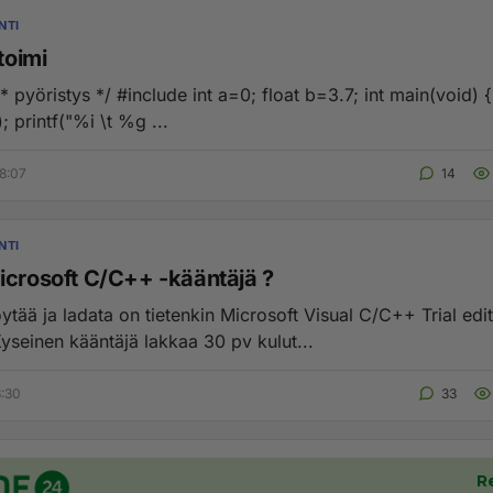
NTI
 toimi
a=floor(b); printf("%i \t %g ...
8:07
14
NTI
icrosoft C/C++ -kääntäjä ?
ytää ja ladata on tietenkin Microsoft Visual C/C++ Trial edit
seinen kääntäjä lakkaa 30 pv kulut...
3:30
33