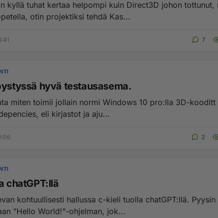
 kyllä tuhat kertaa helpompi kuin Direct3D johon tottunut,
opetella, otin projektiksi tehdä Kas...
6:41
7
NTI
pystyssä hyvä testausasema.
ata miten toimii jollain normi Windows 10 pro:lla 3D-kooditt e
epencies, eli kirjastot ja aju...
0:06
2
NTI
a chatGPT:llä
van kohtuullisesti hallussa c-kieli tuolla chatGPT:llä. Pyysin 
aan "Hello World!"-ohjelman, jok...