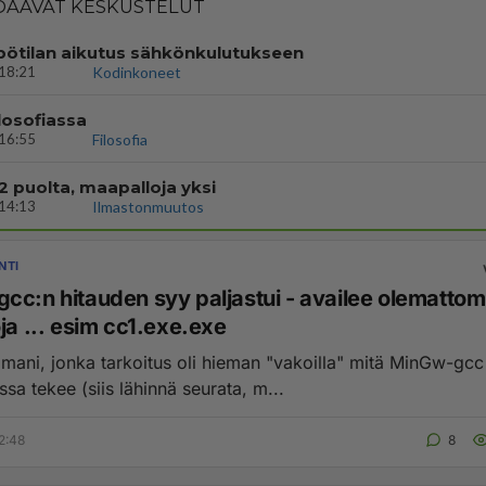
AAVAT KESKUSTELUT
ötilan aikutus sähkönkulutukseen
18:21
Kodinkoneet
losofiassa
16:55
Filosofia
 2 puolta, maapalloja yksi
14:13
Ilmastonmuutos
NTI
cc:n hitauden syy paljastui - availee olemattom
ja ... esim cc1.exe.exe
mani, jonka tarkoitus oli hieman "vakoilla" mitä MinGw-gcc
a tekee (siis lähinnä seurata, m...
2:48
8