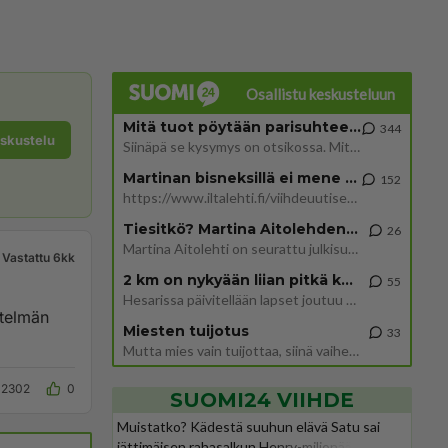
Osallistu keskusteluun
Mitä tuot pöytään parisuhteessa?
344
eskustelu
Siinäpä se kysymys on otsikossa. Mitäpä siis tuot/toisit pöytään parisuhteessa? Oletko mies vai nainen? Koetko sen mitä
Martinan bisneksillä ei mene hyvin
152
https://www.iltalehti.fi/viihdeuutiset/a/c46da6ab-340f-4790-aaa7-0865eed2336 Yrityksen konkurssihakemus on tullut kärä
Tiesitkö? Martina Aitolehden isäpuoli on tämä suosittu laulaja
26
Martina Aitolehti on seurattu julkisuuden henkilö. Lähipiiriin mahtuu muitakin tunnettuja henkilöitä. Tiesitkö, että Ma
Vastattu 6kk
2 km on nykyään liian pitkä koulumatka
55
Hesarissa päivitellään lapset joutuu nyt kulkemaan 2 km kouluun jösses. Ruostefillarilla tuo matka menee vaikka miten äk
Miesten tuijotus
33
Mutta mies vain tuijottaa, siinä vaiheessa käännän itse pään pois. Mikä juttu? Yleensä jos joku tuijottaa tai katsoo, hä
2302
0
SUOMI24 VIIHDE
Muistatko? Kädestä suuhun elävä Satu sai
jättimäisen rahasalkun Henry-miljonääriltä