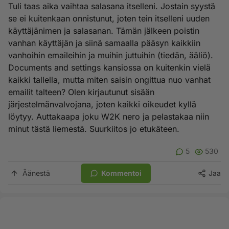
Tuli taas aika vaihtaa salasana itselleni. Jostain syystä
se ei kuitenkaan onnistunut, joten tein itselleni uuden
käyttäjänimen ja salasanan. Tämän jälkeen poistin
vanhan käyttäjän ja siinä samaalla pääsyn kaikkiin
vanhoihin emaileihin ja muihin juttuihin (tiedän, ääliö).
Documents and settings kansiossa on kuitenkin vielä
kaikki tallella, mutta miten saisin ongittua nuo vanhat
emailit talteen? Olen kirjautunut sisään
järjestelmänvalvojana, joten kaikki oikeudet kyllä
löytyy. Auttakaapa joku W2K nero ja pelastakaa niin
minut tästä liemestä. Suurkiitos jo etukäteen.
5
530
Äänestä
Kommentoi
Jaa