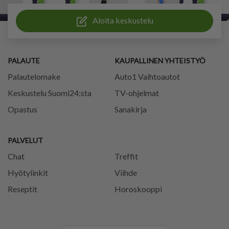
Aloita keskustelu
PALAUTE
KAUPALLINEN YHTEISTYÖ
Palautelomake
Auto1 Vaihtoautot
Keskustelu Suomi24:sta
TV-ohjelmat
Opastus
Sanakirja
PALVELUT
Chat
Treffit
Hyötylinkit
Viihde
Reseptit
Horoskooppi