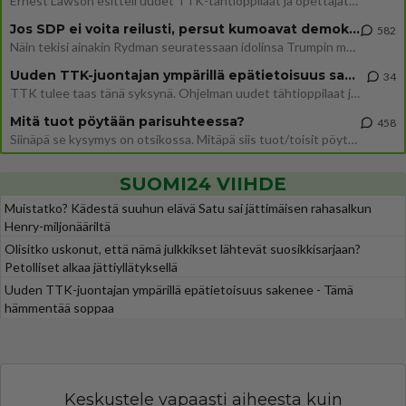
Ernest Lawson esitteli uudet TTK-tähtioppilaat ja opettajat torstaina 6.8. lehdistölle. Tulevalla kaudella on yksi hausk
Jos SDP ei voita reilusti, persut kumoavat demokratian Suomesta
582
Näin tekisi ainakin Rydman seuratessaan idolinsa Trumpin mallia https://www.is.fi/politiikka/art-2000012187244.html
Uuden TTK-juontajan ympärillä epätietoisuus sakenee - Nyt MTV hämmentää soppaa
34
TTK tulee taas tänä syksynä. Ohjelman uudet tähtioppilaat julkistetaan torstaina 6. elokuuta klo 14 alkavassa lehdistö
Mitä tuot pöytään parisuhteessa?
458
Siinäpä se kysymys on otsikossa. Mitäpä siis tuot/toisit pöytään parisuhteessa? Oletko mies vai nainen? Koetko sen mitä
SUOMI24 VIIHDE
Muistatko? Kädestä suuhun elävä Satu sai jättimäisen rahasalkun
Henry-miljonääriltä
Olisitko uskonut, että nämä julkkikset lähtevät suosikkisarjaan?
Petolliset alkaa jättiyllätyksellä
Uuden TTK-juontajan ympärillä epätietoisuus sakenee - Tämä
hämmentää soppaa
Keskustele vapaasti aiheesta kuin