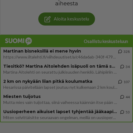
aiheesta
Aloita keskustelu
Osallistu keskusteluun
Martinan bisneksillä ei mene hyvin
328
https://www.iltalehti.fi/viihdeuutiset/a/c46da6ab-340f-4790-aaa7-0865eed2336 Yrityksen konkurssihakemus on tullut kärä
Tiesitkö? Martina Aitolehden isäpuoli on tämä suosittu laulaja
34
Martina Aitolehti on seurattu julkisuuden henkilö. Lähipiiriin mahtuu muitakin tunnettuja henkilöitä. Tiesitkö, että Ma
2 km on nykyään liian pitkä koulumatka
107
Hesarissa päivitellään lapset joutuu nyt kulkemaan 2 km kouluun jösses. Ruostefillarilla tuo matka menee vaikka miten äk
Miesten tuijotus
44
Mutta mies vain tuijottaa, siinä vaiheessa käännän itse pään pois. Mikä juttu? Yleensä jos joku tuijottaa tai katsoo, hä
Uusioperheen aikuiset lapset tyhjentää jääkaapin käydessään
53
Miten selvittäisitte seuraavan ongelman, meillä on uusioperhe, minulla teini-ikäiset lapset ja puolisolla aikuiset, jotk