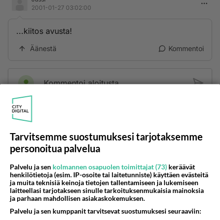
2001-01-27 03:02:00
...kiitos avusta!
Äänestä
Kommentoi
Kommentoi aloitusta...
Ketjusta on poistettu
0
sääntöjenvastaista viestiä.
Tarvitsemme suostumuksesi tarjotaksemme
Takaisin ylös
personoitua palvelua
LUETUIMMAT KESKUSTELUT
Palvelu ja sen
kolmannen osapuolen toimittajat (73)
keräävät
henkilötietoja (esim. IP-osoite tai laitetunniste) käyttäen evästeitä
ja muita teknisiä keinoja tietojen tallentamiseen ja lukemiseen
PÄIVÄ
VIIKKO
KUUKAUSI
laitteellasi tarjotakseen sinulle tarkoituksenmukaisia mainoksia
ja parhaan mahdollisen asiakaskokemuksen.
581
Jos SDP ei voita reilusti, persut kumoavat demokratian Suomesta
Palvelu ja sen kumppanit tarvitsevat suostumuksesi seuraaviin:
1392
Näin tekisi ainakin Rydman seuratessaan idolinsa Trumpin mallia https://www.is.fi/politiikka/art-2000012187244.html