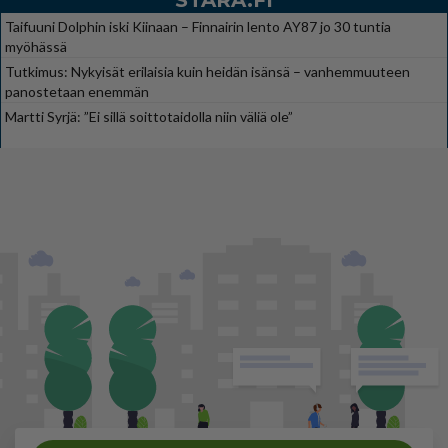
STARA.FI
Taifuuni Dolphin iski Kiinaan – Finnairin lento AY87 jo 30 tuntia
myöhässä
Tutkimus: Nykyisät erilaisia kuin heidän isänsä – vanhemmuuteen
panostetaan enemmän
Martti Syrjä: ”Ei sillä soittotaidolla niin väliä ole”