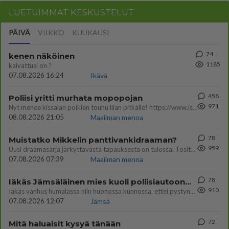
LUETUIMMAT KESKUSTELUT
PÄIVÄ
VIIKKO
KUUKAUSI
74
kenen näköinen
1185
kaivattusi on ?
07.08.2026 16:24
Ikävä
458
Poliisi yritti murhata mopopojan
971
Nyt menee kissalan poikien touhu liian pitkälle! https://www.is.fi/kotimaa/art-2000012193221.html Karu video mopomiiti
08.08.2026 21:05
Maailman menoa
78
Muistatko Mikkelin panttivankidraaman?
959
Uusi draamasarja järkyttävästä tapauksesta on tulossa. Tositapahtumiin perustuva sarja ammentaa vuoden 1986 Mikkelin pan
07.08.2026 07:39
Maailman menoa
78
Iäkäs Jämsäläinen mies kuoli poliisiautoon matkalla Jyväskylän putkaan
910
Iäkäs vanhus humalassa niin huonossa kunnossa, ettei pystynyt huolehtimaan itsestään niin ainoa apu sillä hetkellä oli
07.08.2026 12:07
Jämsä
72
Mitä haluaisit kysyä tänään