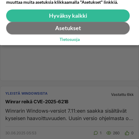
muuttaa muita asetuksia klikkaamalla "Asetukset" linkkiä.
Hyväksy kaikki
Asetukset
Tietosuoja
YLEISTÄ WINDOWSISTA
Vastattu 6kk
Winrar reikä CVE-2025-6218
Winrarin Windows-versiot 7.11:een saakka sisältävät
kyseisen haavoittuvuuden. Uusin versio ohjelmasta on
tällä hetkellä ...
30.06.2025 05:53
1
260
0