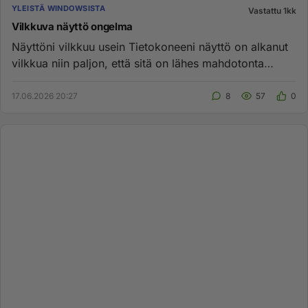
YLEISTÄ WINDOWSISTA
Vastattu 1kk
Vilkkuva näyttö ongelma
Näyttöni vilkkuu usein Tietokoneeni näyttö on alkanut
vilkkua niin paljon, että sitä on lähes mahdotonta
käyttää. Laite ...
17.06.2026 20:27
8
57
0