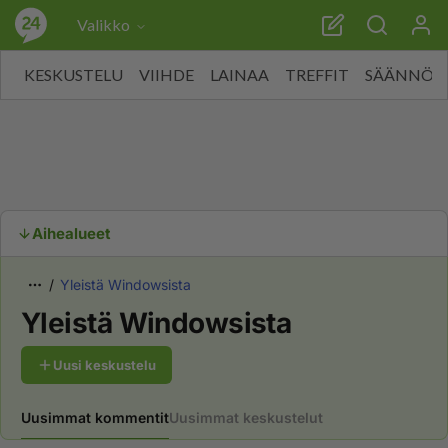
Valikko
KESKUSTELU
VIIHDE
LAINAA
TREFFIT
SÄÄNNÖT
Aihealueet
Yleistä Windowsista
Yleistä Windowsista
Uusi keskustelu
Uusimmat kommentit
Uusimmat keskustelut