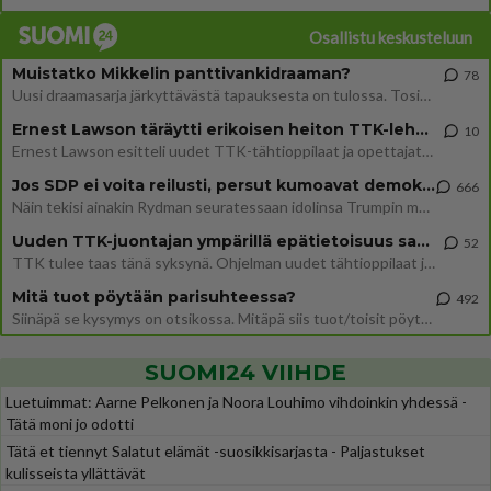
Osallistu keskusteluun
Muistatko Mikkelin panttivankidraaman?
78
Uusi draamasarja järkyttävästä tapauksesta on tulossa. Tositapahtumiin perustuva sarja ammentaa vuoden 1986 Mikkelin pan
Ernest Lawson täräytti erikoisen heiton TTK-lehdistötilaisuudessa: " Onko tässä tarkoituksena...?"
10
Ernest Lawson esitteli uudet TTK-tähtioppilaat ja opettajat torstaina 6.8. lehdistölle. Tulevalla kaudella on yksi hausk
Jos SDP ei voita reilusti, persut kumoavat demokratian Suomesta
666
Näin tekisi ainakin Rydman seuratessaan idolinsa Trumpin mallia https://www.is.fi/politiikka/art-2000012187244.html
Uuden TTK-juontajan ympärillä epätietoisuus sakenee - Nyt MTV hämmentää soppaa
52
TTK tulee taas tänä syksynä. Ohjelman uudet tähtioppilaat julkistetaan torstaina 6. elokuuta klo 14 alkavassa lehdistö
Mitä tuot pöytään parisuhteessa?
492
Siinäpä se kysymys on otsikossa. Mitäpä siis tuot/toisit pöytään parisuhteessa? Oletko mies vai nainen? Koetko sen mitä
SUOMI24 VIIHDE
Luetuimmat: Aarne Pelkonen ja Noora Louhimo vihdoinkin yhdessä -
Tätä moni jo odotti
Tätä et tiennyt Salatut elämät -suosikkisarjasta - Paljastukset
kulisseista yllättävät