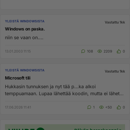
YLEISTÄ WINDOWSISTA
Vastattu 1kk
Windows on paska.
niin se vaan on....
13.01.2003 11:15
108
2209
0
YLEISTÄ WINDOWSISTA
Vastattu 1kk
Microsoft tili
Hukkasin tunnuksen ja nyt tää p...ka alkoi
temppuamaan. Lupaa lähettää koodin, mutta ei lähetä,
vaan aloittaa saman show...
17.06.2026 11:41
1
<50
0