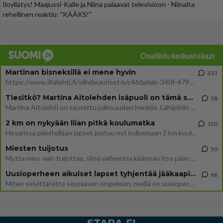
Iloyllätys! Maajussi-Kalle ja Niina palaavat televisioon - Niinalta
rehellinen reaktio: "KÄÄKS!"
Osallistu keskusteluun
Martinan bisneksillä ei mene hyvin
333
https://www.iltalehti.fi/viihdeuutiset/a/c46da6ab-340f-4790-aaa7-0865eed2336 Yrityksen konkurssihakemus on tullut kärä
Tiesitkö? Martina Aitolehden isäpuoli on tämä suosittu laulaja
38
Martina Aitolehti on seurattu julkisuuden henkilö. Lähipiiriin mahtuu muitakin tunnettuja henkilöitä. Tiesitkö, että Ma
2 km on nykyään liian pitkä koulumatka
120
Hesarissa päivitellään lapset joutuu nyt kulkemaan 2 km kouluun jösses. Ruostefillarilla tuo matka menee vaikka miten äk
Miesten tuijotus
50
Mutta mies vain tuijottaa, siinä vaiheessa käännän itse pään pois. Mikä juttu? Yleensä jos joku tuijottaa tai katsoo, hä
Uusioperheen aikuiset lapset tyhjentää jääkaapin käydessään
66
Miten selvittäisitte seuraavan ongelman, meillä on uusioperhe, minulla teini-ikäiset lapset ja puolisolla aikuiset, jotk