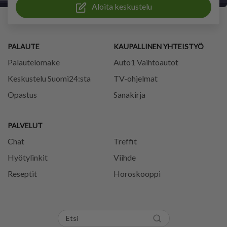
Aloita keskustelu
PALAUTE
KAUPALLINEN YHTEISTYÖ
Palautelomake
Auto1 Vaihtoautot
Keskustelu Suomi24:sta
TV-ohjelmat
Opastus
Sanakirja
PALVELUT
Chat
Treffit
Hyötylinkit
Viihde
Reseptit
Horoskooppi