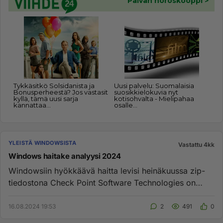
YLEISTÄ WINDOWSISTA
Vastattu 4kk
Windows haitake analyysi 2024
Windowsiin hyökkäävä haitta levisi heinäkuussa zip-
tiedostona Check Point Software Technologies on
julkaissut heinäkuu...
16.08.2024 19:53
2
491
0