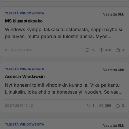
YLEISTÄ WINDOWSISTA
Vastattu 6kk
MS kiusantekoako
Windows kymppi lakkasi tulostamasta, nappi näyttäisi
painuvan, mutta paprua ei tulostin annna. Myös
taustakuva hävinnut...
01.07.2025 20:01
15
481
0
YLEISTÄ WINDOWSISTA
Vastattu 6kk
Asensin Windowsin
Nyt koneeni toimii vihdoinkin kunnolla. Vika paikantui
Liinuksiin, joka ehti olla koneessa yli vuoden. Se vaan
on niin e...
09.07.2025 15:42
3
256
0
YLEISTÄ WINDOWSISTA
Vastattu 6kk