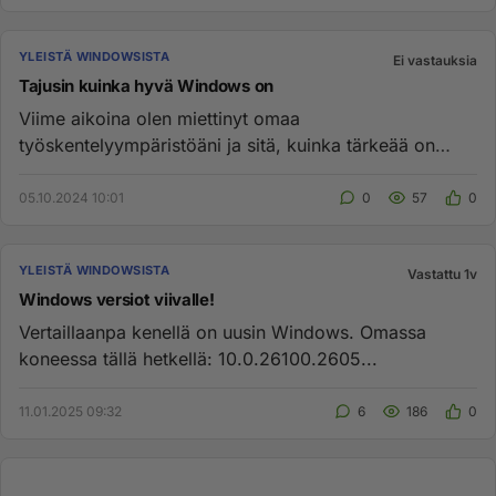
YLEISTÄ WINDOWSISTA
Ei vastauksia
Tajusin kuinka hyvä Windows on
Viime aikoina olen miettinyt omaa
työskentelyympäristöäni ja sitä, kuinka tärkeää on
valita oikeat työkalut. Usein kuule...
05.10.2024 10:01
0
57
0
YLEISTÄ WINDOWSISTA
Vastattu 1v
Windows versiot viivalle!
Vertaillaanpa kenellä on uusin Windows. Omassa
koneessa tällä hetkellä: 10.0.26100.2605...
11.01.2025 09:32
6
186
0