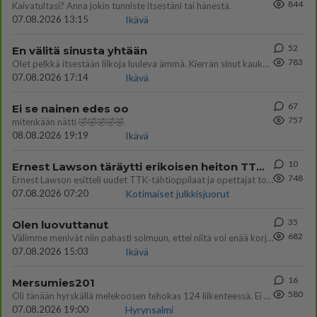
844
Kaivatultasi? Anna jokin tunniste itsestäni tai hänestä.
07.08.2026 13:15
Ikävä
52
En välitä sinusta yhtään
783
Olet pelkkä itsestään liikoja luuleva ämmä. Kierrän sinut kaukaa nyt ja aina. Olit mulle pelkkä lelu vaan.
07.08.2026 17:14
Ikävä
67
Ei se nainen edes oo
757
mitenkään nätti 🤣🤣🤣🤣🤣
08.08.2026 19:19
Ikävä
10
Ernest Lawson täräytti erikoisen heiton TTK-lehdistötilaisuudessa: " Onko tässä tarkoituksena...?"
748
Ernest Lawson esitteli uudet TTK-tähtioppilaat ja opettajat torstaina 6.8. lehdistölle. Tulevalla kaudella on yksi hausk
07.08.2026 07:20
Kotimaiset julkkisjuorut
35
Olen luovuttanut
682
Välimme menivät niin pahasti solmuun, ettei niitä voi enää korjata. On aika jatkaa elämässä eteenpäin. Toivon sulle kaik
07.08.2026 15:03
Ikävä
16
Mersumies201
580
Oli tänään hyrskällä melekoosen tehokas 124 liikenteessä. Ei paljon vastamäki haitannu....
07.08.2026 19:00
Hyrynsalmi