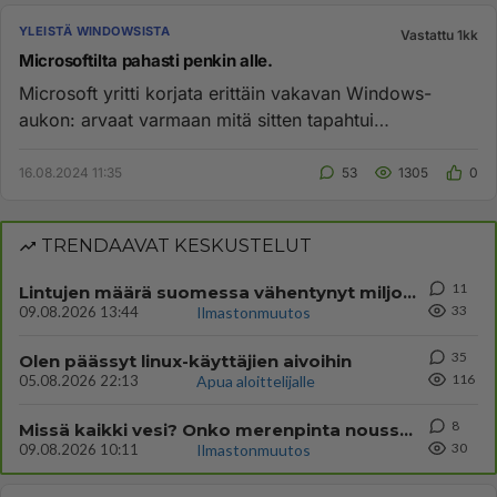
YLEISTÄ WINDOWSISTA
Vastattu 1kk
Microsoftilta pahasti penkin alle.
Microsoft yritti korjata erittäin vakavan Windows-
aukon: arvaat varmaan mitä sitten tapahtui
16.8.202414:12|päivitetty16...
16.08.2024 11:35
53
1305
0
TRENDAAVAT KESKUSTELUT
11
Lintujen määrä suomessa vähentynyt miljoonilla muutamassa vuodessa, syynä ilmastonmuutos
33
09.08.2026 13:44
Ilmastonmuutos
35
Olen päässyt linux-käyttäjien aivoihin
116
05.08.2026 22:13
Apua aloittelijalle
8
Missä kaikki vesi? Onko merenpinta noussut?
30
09.08.2026 10:11
Ilmastonmuutos