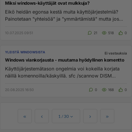
Miksi windows-käyttäjät ovat mulkkuja?
Eikö heidän egonsa kestä muita käyttöjärjestelmiä?
Painotetaan "yhteisöä" ja "ymmärtämistä" mutta jos
kysyt neuvoa saat ...
10.07.2025 09:51
21
518
0
YLEISTÄ WINDOWSISTA
Ei vastauksia
Windows viankorjausta - muutama hyödyllinen komentto
Käyttöjärjestemätason ongelmia voi kokeilla korjata
näillä komennoilla/käskyillä. sfc /scannow DISM
/Online /Cleanup-...
20.08.2025 16:50
0
168
0
1
/
30