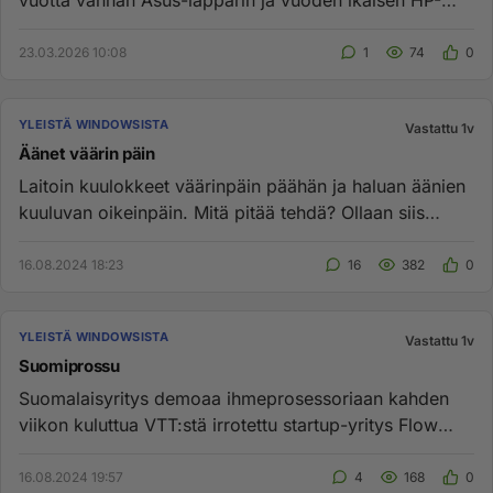
vuotta vanhan Asus-läppärin ja vuoden ikäisen HP-
läppärin. HP:hen ...
23.03.2026 10:08
1
74
0
YLEISTÄ WINDOWSISTA
Vastattu 1v
Äänet väärin päin
Laitoin kuulokkeet väärinpäin päähän ja haluan äänien
kuuluvan oikeinpäin. Mitä pitää tehdä? Ollaan siis
stereofonises...
16.08.2024 18:23
16
382
0
YLEISTÄ WINDOWSISTA
Vastattu 1v
Suomiprossu
Suomalaisyritys demoaa ihmeprosessoriaan kahden
viikon kuluttua VTT:stä irrotettu startup-yritys Flow
Computing julkist...
16.08.2024 19:57
4
168
0