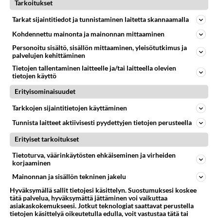
Tarkoitukset
YLEISTÄ WINDOWSISTA
Vastattu 1v
Tarkat sijaintitiedot ja tunnistaminen laitetta skannaamalla
Monet käyttävät piraatti vers. ja itkevät kun eivät toimi?
Kohdennettu mainonta ja mainonnan mittaaminen
Miksi eivät vain elä sen kolikon maksavalla hinnalla?
Personoitu sisältö, sisällön mittaaminen, yleisötutkimus ja
Miten köyhä ihmisen pitää olla että hankki
palvelujen kehittäminen
toimimatonta ja maksaa ...
Tietojen tallentaminen laitteelle ja/tai laitteella olevien
22.02.2025 19:57
10
221
0
tietojen käyttö
Erityisominaisuudet
YLEISTÄ WINDOWSISTA
Tarkkojen sijaintitietojen käyttäminen
Vastattu 6kk
Windows 10/11?
Tunnista laitteet aktiivisesti pyydettyjen tietojen perusteella
Eikö vanhaan kymppikoneeseen pystykään
Erityiset tarkoitukset
päivittämään yhtätoista? Päivitin joskus yhdentoista
Tietoturva, väärinkäytösten ehkäiseminen ja virheiden
ilmaiseksi, mutta järjestelm...
korjaaminen
26.06.2025 06:59
7
272
0
Mainonnan ja sisällön tekninen jakelu
Hyväksymällä sallit tietojesi käsittelyn. Suostumuksesi koskee
tätä palvelua, hyväksymättä jättäminen voi vaikuttaa
asiakaskokemukseesi. Jotkut teknologiat saattavat perustella
tietojen käsittelyä oikeutetulla edulla, voit vastustaa tätä tai