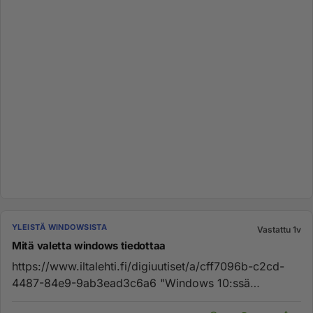
YLEISTÄ WINDOWSISTA
Vastattu 1v
Mitä valetta windows tiedottaa
https://www.iltalehti.fi/digiuutiset/a/cff7096b-c2cd-
4487-84e9-9ab3ead3c6a6 "Windows 10:ssä
pysytteleminen lokakuun taka...