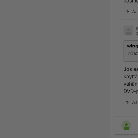
kosme
Ää
9
2
wing
Wind
Jos as
käyttä
vähänk
DVD-pu
Ää