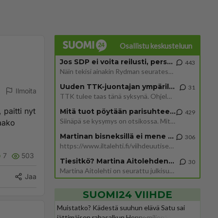
Osallistu keskusteluun
Jos SDP ei voita reilusti, persut kumoavat demokratian Suomesta
443
Näin tekisi ainakin Rydman seuratessaan idolinsa Trumpin mallia https://www.is.fi/politiikka/art-2000012187244.html
Uuden TTK-juontajan ympärillä epätietoisuus sakenee - Nyt MTV hämmentää soppaa
31
Ilmoita
TTK tulee taas tänä syksynä. Ohjelman uudet tähtioppilaat julkistetaan torstaina 6. elokuuta klo 14 alkavassa lehdistö
paitti nyt
Mitä tuot pöytään parisuhteessa?
429
Siinäpä se kysymys on otsikossa. Mitäpä siis tuot/toisit pöytään parisuhteessa? Oletko mies vai nainen? Koetko sen mitä
taako
Martinan bisneksillä ei mene hyvin
306
https://www.iltalehti.fi/viihdeuutiset/a/c46da6ab-340f-4790-aaa7-0865eed2336 Yrityksen konkurssihakemus on tullut kärä
7
503
Tiesitkö? Martina Aitolehden isäpuoli on tämä suosittu laulaja
30
Martina Aitolehti on seurattu julkisuuden henkilö. Lähipiiriin mahtuu muitakin tunnettuja henkilöitä. Tiesitkö, että Ma
Jaa
SUOMI24 VIIHDE
Muistatko? Kädestä suuhun elävä Satu sai
jättimäisen rahasalkun Henry-miljonääriltä