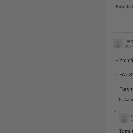
-Art
2001
- Ymmär
- FAT 3
- Parem
Ään
2
Totta 