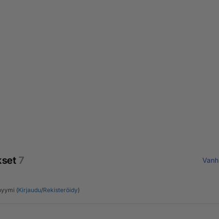
kset
7
Vanh
yymi (
Kirjaudu
/
Rekisteröidy
)