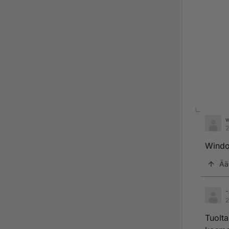
w
2
Windo
Ää
-
2
Tuolta