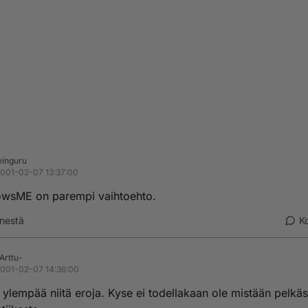
inguru
001-02-07 13:37:00
wsME on parempi vaihtoehto.
nestä
K
Arttu-
001-02-07 14:36:00
 ylempää niitä eroja. Kyse ei todellakaan ole mistään pelkäs