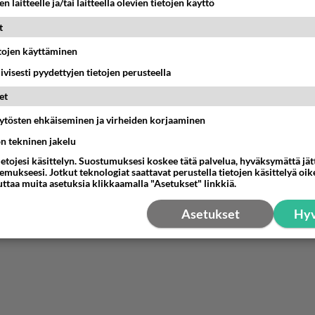
n laitteelle ja/tai laitteella olevien tietojen käyttö
estä
K
t
etojen käyttäminen
iivisesti pyydettyjen tietojen perusteella
et
äytösten ehkäiseminen ja virheiden korjaaminen
ön tekninen jakelu
ietojesi käsittelyn. Suostumuksesi koskee tätä palvelua, hyväksymättä jä
mukseesi. Jotkut teknologiat saattavat perustella tietojen käsittelyä oike
uttaa muita asetuksia klikkaamalla "Asetukset" linkkiä.
Asetukset
Hyv