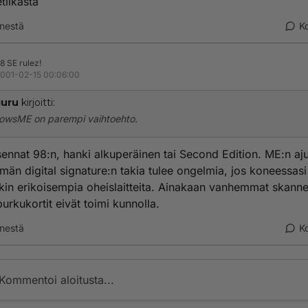
tiikasta
nestä
K
8 SE rulez!
001-02-15 00:06:00
uru
kirjoitti:
owsME on parempi vaihtoehto.
ennat 98:n, hanki alkuperäinen tai Second Edition. ME:n aj
män digital signature:n takia tulee ongelmia, jos koneessasi
in erikoisempia oheislaitteita. Ainakaan vanhemmat skanne
rkukortit eivät toimi kunnolla.
nestä
K
Kommentoi aloitusta...