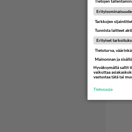
Tietojen tallentamine
Ään
Erityisominaisuude
Tarkkojen sijaintiti
Tunnista laitteet akt
Erityiset tarkoituks
Tietoturva, väärink
Mainonnan ja sisäll
Hyväksymällä sallit t
vaikuttaa asiakaskoke
vastustaa tätä tai mu
Tietosuoja