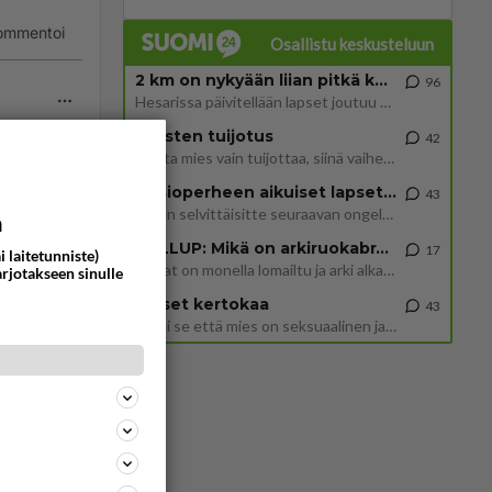
ommentoi
Osallistu keskusteluun
2 km on nykyään liian pitkä koulumatka
96
Hesarissa päivitellään lapset joutuu nyt kulkemaan 2 km kouluun jösses. Ruostefillarilla tuo matka menee vaikka miten äk
Miesten tuijotus
42
Mutta mies vain tuijottaa, siinä vaiheessa käännän itse pään pois. Mikä juttu? Yleensä jos joku tuijottaa tai katsoo, hä
Uusioperheen aikuiset lapset tyhjentää jääkaapin käydessään
43
Miten selvittäisitte seuraavan ongelman, meillä on uusioperhe, minulla teini-ikäiset lapset ja puolisolla aikuiset, jotk
a
i enempi
GALLUP: Mikä on arkiruokabravuurisi?
17
i laitetunniste)
Lomat on monella lomailtu ja arki alkaa. Se voi tarkoittaa myös sitä, että grillailut on grillattu ja palataan arjen ruo
arjotakseen sinulle
ommentoi
Naiset kertokaa
43
Miksi se että mies on seksuaalinen ja haluaa seksiä ja te olette hänen mielestänne haluttava on vastenmielistä? Mikä sii