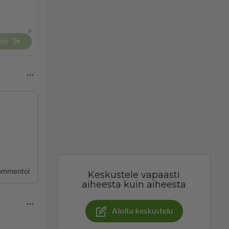
tä
ommentoi
Keskustele vapaasti
aiheesta kuin aiheesta
Aloita keskustelu