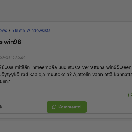
ows
Yleistä Windowsista
s win98
L
02-05 12:50:00
8:ssa mitään ihmeempää uudistusta verrattuna win95:seen, 
Löytyykö radikaaleja muutoksia? Ajattelin vaan että kannat
:iin?
ä
Kommentoi