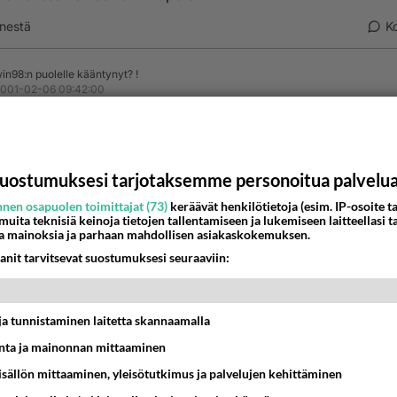
nestä
K
in98:n puolelle kääntynyt? !
001-02-06 09:42:00
kirjoitti:
 helvetissä vaihda toi nmt pois!
uostumuksesi tarjotaksemme personoitua palvelu
t :D täytyy alkaa harkitteen vaihtamista.. Onhan siinä ainak
nen osapuolen toimittajat (73)
keräävät henkilötietoja (esim. IP-osoite ta
a jos ei muuta :I
 muita teknisiä keinoja tietojen tallentamiseen ja lukemiseen laitteellasi t
a mainoksia ja parhaan mahdollisen asiakaskokemuksen.
nestä
K
anit tarvitsevat suostumuksesi seuraaviin:
a
-02-07 11:09:00
t ja tunnistaminen laitetta skannaamalla
ta ja mainonnan mittaaminen
n ja 98:n välillä ovat aika pienet, 98 on siistimpi ja hiukan
mpi. Vaihda jos tykkäät, mutta 95:lläkin pärjää vielä.
sisällön mittaaminen, yleisötutkimus ja palvelujen kehittäminen