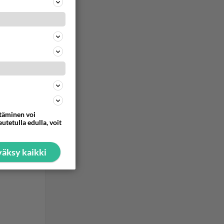
ommentoi
ttäminen voi
utetulla edulla, voit
äksy kaikki