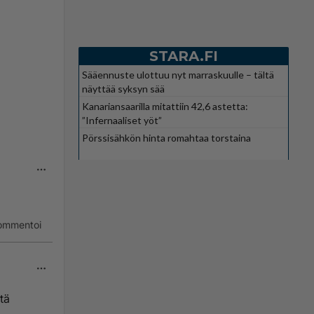
STARA.FI
Sääennuste ulottuu nyt marraskuulle – tältä
näyttää syksyn sää
Kanariansaarilla mitattiin 42,6 astetta:
”Infernaaliset yöt”
Pörssisähkön hinta romahtaa torstaina
ommentoi
tä