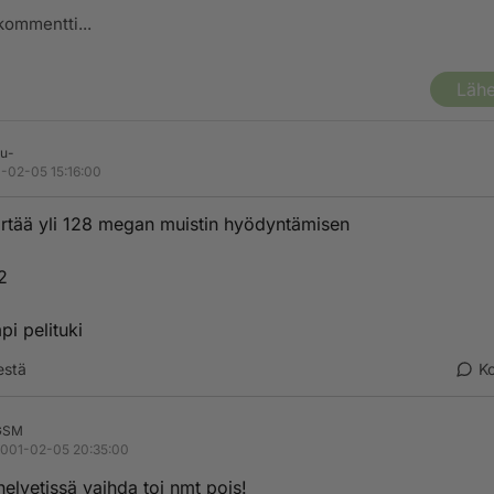
Lähe
tu-
-02-05 15:16:00
tää yli 128 megan muistin hyödyntämisen
2
pi pelituki
estä
K
GSM
001-02-05 20:35:00
helvetissä vaihda toi nmt pois!