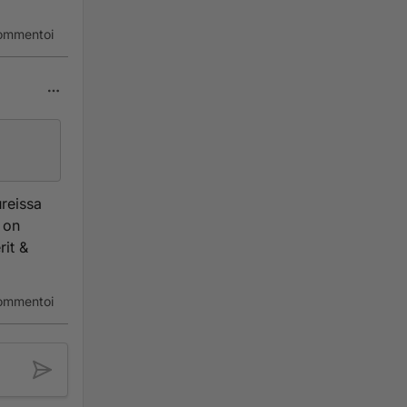
ommentoi
ureissa
 on
rit &
ommentoi