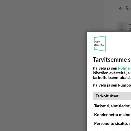
Ää
w
2
GSM
Totta
Tarvitsemme s
Vai nm
Palvelu ja sen
kolman
teemoj
käyttäen evästeitä ja
tarkoituksenmukaisi
Ää
Palvelu ja sen kumpp
Tarkoitukset
arsk
2001
Tarkat sijaintitiedo
Kohdennettu mainon
Erot 95:
vikkelä
Personoitu sisältö, 