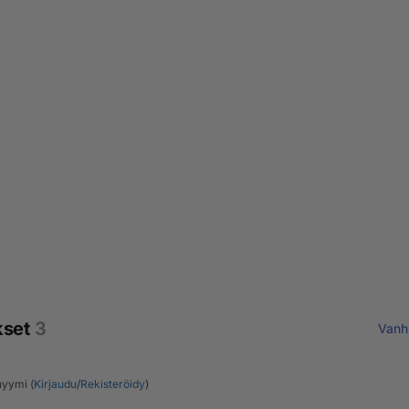
kset
3
Vanh
yymi (
Kirjaudu
/
Rekisteröidy
)