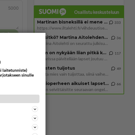
5000
Osallistu keskusteluun
Martinan bisneksillä ei mene hyvin
333
https://www.iltalehti.fi/viihdeuutiset/a/c46da6ab-340f-4790-aaa7-0865eed2336 Yrityksen konkurssihakemus on tullut kärä
tä
Tiesitkö? Martina Aitolehden isäpuoli on tämä suosittu laulaja
36
Martina Aitolehti on seurattu julkisuuden henkilö. Lähipiiriin mahtuu muitakin tunnettuja henkilöitä. Tiesitkö, että Ma
2 km on nykyään liian pitkä koulumatka
117
Hesarissa päivitellään lapset joutuu nyt kulkemaan 2 km kouluun jösses. Ruostefillarilla tuo matka menee vaikka miten äk
a
Miesten tuijotus
49
i laitetunniste)
Mutta mies vain tuijottaa, siinä vaiheessa käännän itse pään pois. Mikä juttu? Yleensä jos joku tuijottaa tai katsoo, hä
arjotakseen sinulle
Uusioperheen aikuiset lapset tyhjentää jääkaapin käydessään
66
Miten selvittäisitte seuraavan ongelman, meillä on uusioperhe, minulla teini-ikäiset lapset ja puolisolla aikuiset, jotk
ommentoi
isella