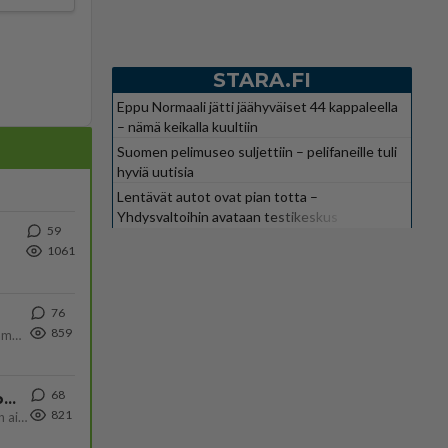
STARA.FI
Eppu Normaali jätti jäähyväiset 44 kappaleella
– nämä keikalla kuultiin
Suomen pelimuseo suljettiin – pelifaneille tuli
hyviä uutisia
Lentävät autot ovat pian totta –
Yhdysvaltoihin avataan testikeskus
59
1061
76
859
Uusi draamasarja järkyttävästä tapauksesta on tulossa. Tositapahtumiin perustuva sarja ammentaa vuoden 1986 Mikkelin pan
68
Iäkäs Jämsäläinen mies kuoli poliisiautoon matkalla Jyväskylän putkaan
821
Iäkäs vanhus humalassa niin huonossa kunnossa, ettei pystynyt huolehtimaan itsestään niin ainoa apu sillä hetkellä oli