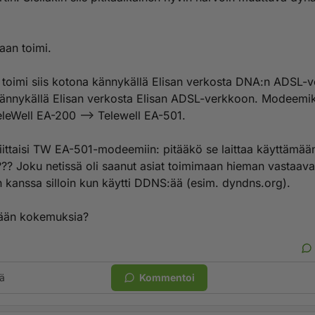
aan toimi.
 toimi siis kotona kännykällä Elisan verkosta DNA:n ADSL-
kännykällä Elisan verkosta Elisan ADSL-verkkoon. Modeemiki
eleWell EA-200 --> Telewell EA-501.
iittaisi TW EA-501-modeemiin: pitääkö se laittaa käyttämää
? Joku netissä oli saanut asiat toimimaan hieman vastaava
 kanssa silloin kun käytti DDNS:ää (esim. dyndns.org).
lään kokemuksia?
ä
Kommentoi