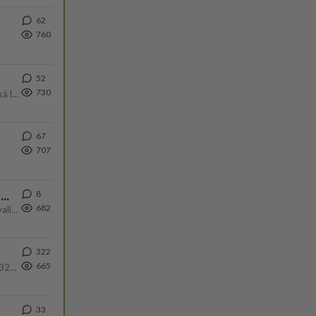
62
760
52
730
Olet pelkkä itsestään liikoja luuleva ämmä. Kierrän sinut kaukaa nyt ja aina. Olit mulle pelkkä lelu vaan.
67
707
8
Ernest Lawson täräytti erikoisen heiton TTK-lehdistötilaisuudessa: " Onko tässä tarkoituksena...?"
682
Ernest Lawson esitteli uudet TTK-tähtioppilaat ja opettajat torstaina 6.8. lehdistölle. Tulevalla kaudella on yksi hausk
322
665
Nyt menee kissalan poikien touhu liian pitkälle! https://www.is.fi/kotimaa/art-2000012193221.html Karu video mopomiiti
33