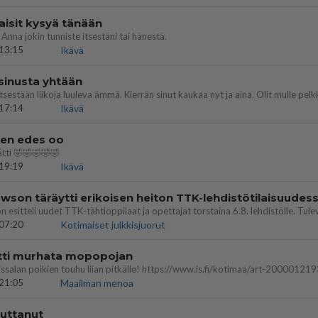
aisit kysyä tänään
 Anna jokin tunniste itsestäni tai hänestä.
13:15
Ikävä
 sinusta yhtään
17:14
Ikävä
nen edes oo
tti 🤣🤣🤣🤣🤣
19:19
Ikävä
07:20
Kotimaiset julkkisjuorut
ritti murhata mopopojan
21:05
Maailman menoa
vuttanut