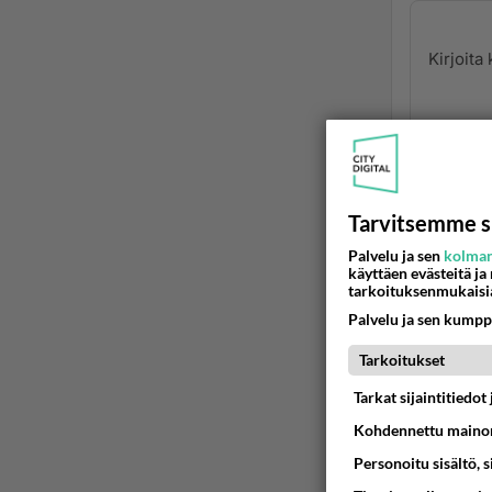
ei ta
2009
Tarvitsemme s
Palvelu ja sen
kolman
serveri
käyttäen evästeitä ja
serveri
tarkoituksenmukaisi
Onko se
Palvelu ja sen kumpp
Ään
Tarkoitukset
Tarkat sijaintitiedo
a
Kohdennettu mainon
2
Personoitu sisältö, 
Serve