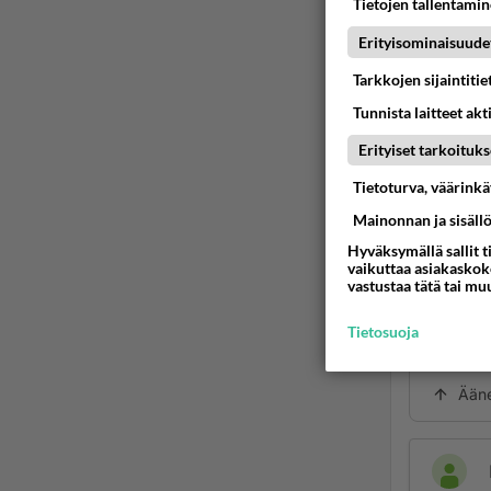
paikk
Tietojen tallentamine
modee
Erityisominaisuude
Ää
Tarkkojen sijaintiti
Tunnista laitteet akt
itsel
2009
Erityiset tarkoituks
Tietoturva, väärink
vncserv
Mainonnan ja sisäll
koneess
uusi vn
Hyväksymällä sallit t
vaikuttaa asiakaskoke
kotona 
vastustaa tätä tai mu
sama vi
siis od
Tietosuoja
palomuu
Ään