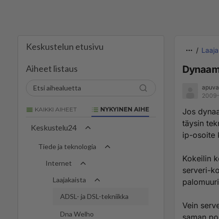
Keskustelun etusivu
Laaja
Aiheet listaus
Dynaami
apuva
2009-
KAIKKI AIHEET
NYKYINEN AIHE
Jos dynaa
täysin te
Keskustelu24
ip-osoite
Tiede ja teknologia
Kokeilin 
Internet
serveri-k
Laajakaista
palomuuris
ADSL- ja DSL-tekniikka
Vein serve
Dna Welho
saman por