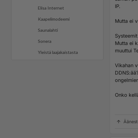
IP.
Elisa Internet
Kaapelimodeemi
Mutta ei v
Saunalahti
Systeemit
Sonera
Mutta ei 
muuttui T
Yleistä laajakaistasta
Vikahan v
DDNS:ää??
ongelmien
Onko kel
Äänest