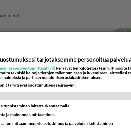
Lähe
jua
-07-16 17:34:54
uostumuksesi tarjotaksemme personoitua palvelu
nen osapuolen toimittajat (73)
keräävät henkilötietoja (esim. IP-osoite ta
 koneessa on palomuuri, mutta toisella pakkakunnalla jonne
 muita teknisiä keinoja tietojen tallentamiseen ja lukemiseen laitteellasi t
n veit on myös palomuuri.
a mainoksia ja parhaan mahdollisen asiakaskokemuksen.
rverillä ulkoverkon ip-osoite vai sisäverkon ip-osoite?
anit tarvitsevat suostumuksesi seuraaviin:
estä
K
t ja tunnistaminen laitetta skannaamalla
loittaja
ta ja mainonnan mittaaminen
009-07-16 18:34:43
sisällön mittaaminen, yleisötutkimus ja palvelujen kehittäminen
rikone oli kotona modeemin (EA-200) palomuurin takana. To