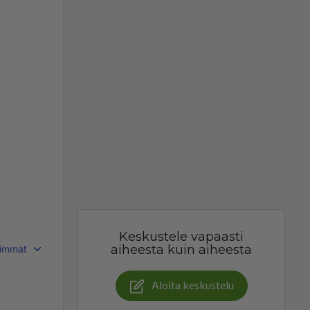
Keskustele vapaasti
aiheesta kuin aiheesta
immat
Aloita keskustelu