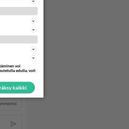
tta
ommentoi
ota,
lie. Jos
ttäminen voi
utetulla edulla, voit
, niin
rikone
odeemin
äksy kaikki
ommentoi