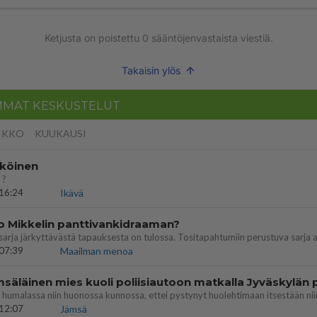
Ketjusta on poistettu
0
sääntöjenvastaista viestiä.
Takaisin ylös
MMAT KESKUSTELUT
IKKO
KUUKAUSI
köinen
 ?
16:24
Ikävä
o Mikkelin panttivankidraaman?
07:39
Maailman menoa
12:07
Jämsä