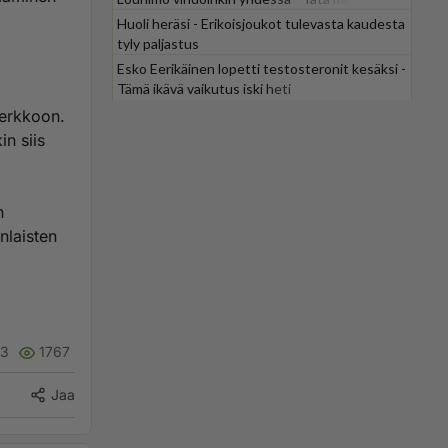
odotti
Huoli heräsi - Erikoisjoukot tulevasta kaudesta
tyly paljastus
Esko Eerikäinen lopetti testosteronit kesäksi -
Tämä ikävä vaikutus iski heti
verkkoon.
n siis
n
nlaisten
3
1767
Jaa