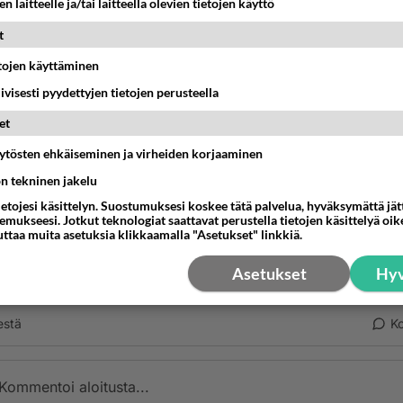
akunnalla serveri on myös modeemin palomuurin takana, mu
n laitteelle ja/tai laitteella olevien tietojen käyttö
mi (EA-501) on eri.
t
nestä
K
etojen käyttäminen
iivisesti pyydettyjen tietojen perusteella
leni
-07-19 12:47:46
et
äytösten ehkäiseminen ja virheiden korjaaminen
er -ohjelmia/sessioita/palveluja tms. oli kotona testattaessa
ön tekninen jakelu
a useita pyörimässä samaan aikaan. Ilman komentoriviopti
cserver aloittaa seuraavassa vapaassa "ikkunassa" tai mikä 
ietojesi käsittelyn. Suostumuksesi koskee tätä palvelua, hyväksymättä jä
mukseesi. Jotkut teknologiat saattavat perustella tietojen käsittelyä oike
olisin käynnistänyt Xubuntun uudestaan (virrat pois ja päälle)
uttaa muita asetuksia klikkaamalla "Asetukset" linkkiä.
ka olisi toistunut kotikoneessa ja olisin tajunnut syyn. Serve
otteli toisella paikkakunnalla väärässä portissa, kuin olin m
Asetukset
Hyv
rin avannut. Lokitiedostosta asian selvitin.
estä
K
Kommentoi aloitusta...