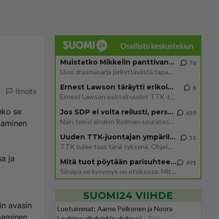
Osallistu keskusteluun
Muistatko Mikkelin panttivankidraaman?
76
Uusi draamasarja järkyttävästä tapauksesta on tulossa. Tositapahtumiin perustuva sarja ammentaa vuoden 1986 Mikkelin pan
Ernest Lawson täräytti erikoisen heiton TTK-lehdistötilaisuudessa: " Onko tässä tarkoituksena...?"
8
Ilmoita
Ernest Lawson esitteli uudet TTK-tähtioppilaat ja opettajat torstaina 6.8. lehdistölle. Tulevalla kaudella on yksi hausk
nko se
Jos SDP ei voita reilusti, persut kumoavat demokratian Suomesta
659
Näin tekisi ainakin Rydman seuratessaan idolinsa Trumpin mallia https://www.is.fi/politiikka/art-2000012187244.html
naaminen
Uuden TTK-juontajan ympärillä epätietoisuus sakenee - Nyt MTV hämmentää soppaa
51
TTK tulee taas tänä syksynä. Ohjelman uudet tähtioppilaat julkistetaan torstaina 6. elokuuta klo 14 alkavassa lehdistö
a ja
Mitä tuot pöytään parisuhteessa?
491
Siinäpä se kysymys on otsikossa. Mitäpä siis tuot/toisit pöytään parisuhteessa? Oletko mies vai nainen? Koetko sen mitä
SUOMI24 VIIHDE
in avasin
Luetuimmat: Aarne Pelkonen ja Noora
naaminen
Louhimo vihdoinkin yhdessä - Tätä moni jo