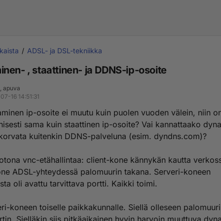
kaista
ADSL- ja DSL-tekniikka
nen- , staattinen- ja DDNS-ip-osoite
, apuva
07-16 14:51:31
minen ip-osoite ei muutu kuin puolen vuoden välein, niin o
knisesti sama kuin staattinen ip-osoite? Vai kannattaako dy
 korvata kuitenkin DDNS-palveluna (esim. dyndns.com)?
kotona vnc-etähallintaa: client-kone kännykän kautta verkoss
one ADSL-yhteydessä palomuurin takana. Serveri-koneen
ta oli avattu tarvittava portti. Kaikki toimi.
ri-koneen toiselle paikkakunnalle. Siellä olleseen palomuuri
tin. Sielläkin siis pitkäaikainen hyvin harvoin muuttuva dy