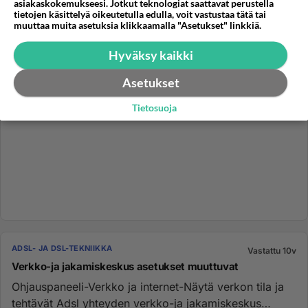
asiakaskokemukseesi. Jotkut teknologiat saattavat perustella
tietojen käsittelyä oikeutetulla edulla, voit vastustaa tätä tai
muuttaa muita asetuksia klikkaamalla "Asetukset" linkkiä.
Hyväksy kaikki
Asetukset
Tietosuoja
ADSL- JA DSL-TEKNIIKKA
Vastattu 10v
Verkko-ja jakamiskeskus asetukset muuttuvat
Ohjauspaneeli-Verkko ja internet-Näytä verkon tila ja
tehtävät Adsl yhteyden verkko-ja jakamiskeskus