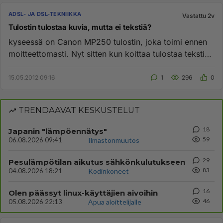
ADSL- JA DSL-TEKNIIKKA
Vastattu 2v
Tulostin tulostaa kuvia, mutta ei tekstiä?
kyseessä on Canon MP250 tulostin, joka toimi ennen
moitteettomasti. Nyt sitten kun koittaa tulostaa tekstiä,
esim. asiak...
15.05.2012 09:16
1
296
0
TRENDAAVAT KESKUSTELUT
18
Japanin "lämpöennätys"
59
06.08.2026 09:41
Ilmastonmuutos
29
Pesulämpötilan aikutus sähkönkulutukseen
83
04.08.2026 18:21
Kodinkoneet
16
Olen päässyt linux-käyttäjien aivoihin
46
05.08.2026 22:13
Apua aloittelijalle