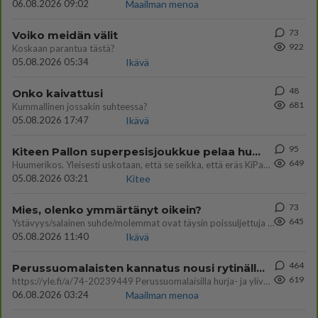
06.08.2026 09:02
Maailman menoa
73
Voiko meidän välit
922
Koskaan parantua tästä?
05.08.2026 05:34
Ikävä
48
Onko kaivattusi
681
Kummallinen jossakin suhteessa?
05.08.2026 17:47
Ikävä
95
Kiteen Pallon superpesisjoukkue pelaa huumeiden vaikutuksen alaisena
649
Huumerikos. Yleisesti uskotaan, että se seikka, että eräs KiPan pelaaja kärähtää huumeista, on vain jäävuoren huippu. M
05.08.2026 03:21
Kitee
73
Mies, olenko ymmärtänyt oikein?
645
Ystävyys/salainen suhde/molemmat ovat täysin poissuljettuja asioita? Nainen
05.08.2026 11:40
Ikävä
464
Perussuomalaisten kannatus nousi rytinällä Ylen tänään julkaisemassa tuoreimmassa gallup-kyselyssä.
619
https://yle.fi/a/74-20239449 Perussuomalaisilla hurja- ja ylivoimaisesti suurin nousu tässä uudessa Ylen gallupissa. Kyl
06.08.2026 03:24
Maailman menoa