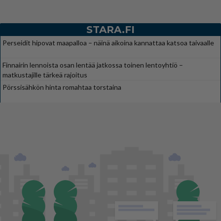
STARA.FI
Perseidit hipovat maapalloa – näinä aikoina kannattaa katsoa taivaalle
Finnairin lennoista osan lentää jatkossa toinen lentoyhtiö –
matkustajille tärkeä rajoitus
Pörssisähkön hinta romahtaa torstaina