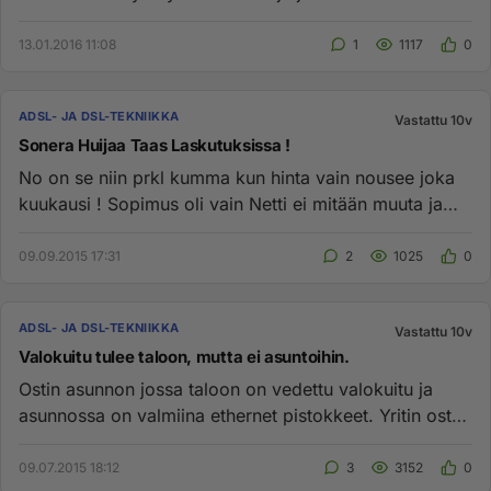
asetukset muuttuva...
13.01.2016 11:08
1
1117
0
ADSL- JA DSL-TEKNIIKKA
Vastattu 10v
Sonera Huijaa Taas Laskutuksissa !
No on se niin prkl kumma kun hinta vain nousee joka
kuukausi ! Sopimus oli vain Netti ei mitään muuta ja
nyt prkl 37 eu...
09.09.2015 17:31
2
1025
0
ADSL- JA DSL-TEKNIIKKA
Vastattu 10v
Valokuitu tulee taloon, mutta ei asuntoihin.
Ostin asunnon jossa taloon on vedettu valokuitu ja
asunnossa on valmiina ethernet pistokkeet. Yritin ostaa
valokuitu lii...
09.07.2015 18:12
3
3152
0