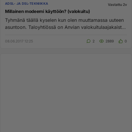
ADSL- JA DSL-TEKNIIKKA
Vastattu 2v
Millainen modeemi käyttöön? (valokuitu)
Tyhmänä täällä kyselen kun olen muuttamassa uuteen
asuntoon. Taloyhtiössä on Anvian valokuitulaajakaista.
Anvian sivuill...
08.06.2017 12:25
2
2889
0