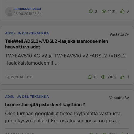
tunnistamaan levyä kon...
samusuomessa
3
1431
0
23.08.2019 15:54
ADSL- JA DSL-TEKNIIKKA
Vastattu 7v
TeleWell ADSL2+/VDSL2 -laajakaistamodeemien
haavoittuvuudet
TW-EAV510 AC v2 ja TW-EAV510 v2 -ADSL2 /VDSL2
-laajakaistamodeemit.
https://www.telewell.fi/fi/tuotteet/vdsl2-tuotteet ...
19.05.2014 13:01
8
2106
0
ADSL- JA DSL-TEKNIIKKA
Vastattu 8v
huoneiston rj45 pistokkeet käyttöön ?
Olen turhaan googlaillut tietoa löytämättä vastausta,
joten kysyn täältä :) Kerrostaloasunnossa on joka
huoneessa 2xrj4...