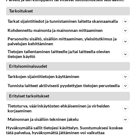
04.10.2016 07:50
3
1433
0
Tarkoitukset
Tarkat sijaintitiedot ja tunnistaminen laitetta skannaamalla
ADSL- JA DSL-TEKNIIKKA
Vastattu 9v
Kohdennettu mainonta ja mainonnan mittaaminen
VDSL yhteydet suomessa
Personoitu sisältö, sisällön mittaaminen, yleisötutkimus ja
Onko suomessa saatavilla VDSL yhteyksiä koteihin?
palvelujen kehittäminen
Ovatko nämä yhteydet symmetrisiä kuten 10/10? Onko
Tietojen tallentaminen laitteelle ja/tai laitteella olevien
tietojen käyttö
tietoa paljonko kus...
20.01.2005 11:39
12
2602
0
Erityisominaisuudet
Tarkkojen sijaintitietojen käyttäminen
ADSL- JA DSL-TEKNIIKKA
Tunnista laitteet aktiivisesti pyydettyjen tietojen perusteella
Vastattu 10v
Langattoman netin jako
Erityiset tarkoitukset
Terveisin Ruotsista! Mielenkiintoisen asumisjärjestelyni
Tietoturva, väärinkäytösten ehkäiseminen ja virheiden
johdosta itselläni ei ole mahdollisuutta ottaa omaa
korjaaminen
nettiliitt...
Mainonnan ja sisällön tekninen jakelu
26.01.2016 13:37
5
1245
0
Hyväksymällä sallit tietojesi käsittelyn. Suostumuksesi koskee
tätä palvelua, hyväksymättä jättäminen voi vaikuttaa