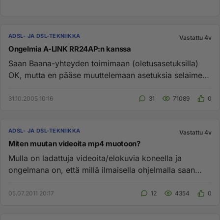
ADSL- JA DSL-TEKNIIKKA
Vastattu 4v
Ongelmia A-LINK RR24AP:n kanssa
Saan Baana-yhteyden toimimaan (oletusasetuksilla)
OK, mutta en pääse muuttelemaan asetuksia selaimen
kautta. Tarkoitus o...
31.10.2005 10:16
31
71089
0
ADSL- JA DSL-TEKNIIKKA
Vastattu 4v
Miten muutan videoita mp4 muotoon?
Mulla on ladattuja videoita/elokuvia koneella ja
ongelmana on, että millä ilmaisella ohjelmalla saan
muutettua niitä mp-...
05.07.2011 20:17
12
4354
0