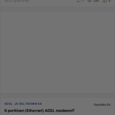
30.07.2018 10:45
1
1381
0
ADSL- JA DSL-TEKNIIKKA
Vastattu 9v
6 porttinen (Ethernet) ADSL modeemi?