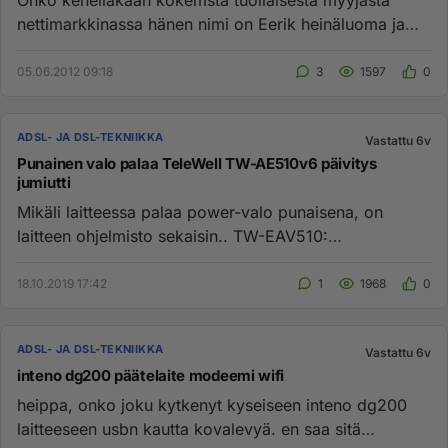
Onko kenelläkään kokemsta tuollaisesta myyjästä
nettimarkkinassa hänen nimi on Eerik heinäluoma ja
hän myy kahta apple i...
05.06.2012 09:18
3
1597
0
ADSL- JA DSL-TEKNIIKKA
Vastattu 6v
Punainen valo palaa TeleWell TW-AE510v6 päivitys
jumiutti
Mikäli laitteessa palaa power-valo punaisena, on
laitteen ohjelmisto sekaisin.. TW-EAV510:
OHJELMISTON PALAUTUS https:/...
18.10.2019 17:42
1
1968
0
ADSL- JA DSL-TEKNIIKKA
Vastattu 6v
inteno dg200 päätelaite modeemi wifi
heippa, onko joku kytkenyt kyseiseen inteno dg200
laitteeseen usbn kautta kovalevyä. en saa sitä