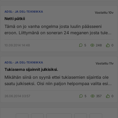
ADSL- JA DSL-TEKNIIKKA
Vastattu 10v
Netti pätkii
Tämä on jo vanha ongelma josta luulin päässeeni
eroon. Liittymänä on soneran 24 meganen josta tulee
tänne korpeen läpi m...
10.09.2014 14:48
5
248
0
ADSL- JA DSL-TEKNIIKKA
Vastattu 11v
Tukiasema sijainnit julkisiksi.
Mikähän siinä on syynä ettei tukiasemien sijaintia ole
saatu julkiseksi. Oisi niin paljon helpompaa valita esim.
mobiili...
26.06.2014 03:57
5
357
0