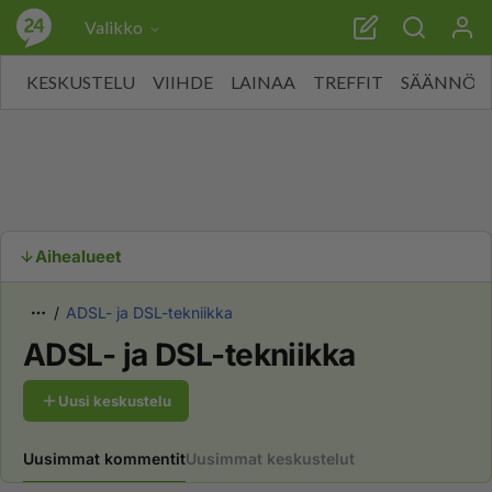
Valikko
KESKUSTELU
VIIHDE
LAINAA
TREFFIT
SÄÄNNÖT
Aihealueet
ADSL- ja DSL-tekniikka
ADSL- ja DSL-tekniikka
Uusi keskustelu
Uusimmat kommentit
Uusimmat keskustelut