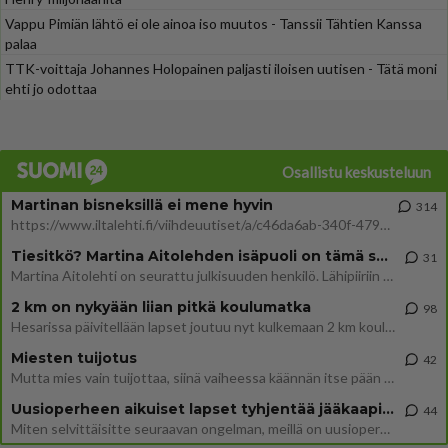
Vappu Pimiän lähtö ei ole ainoa iso muutos - Tanssii Tähtien Kanssa
palaa
TTK-voittaja Johannes Holopainen paljasti iloisen uutisen - Tätä moni
ehti jo odottaa
Osallistu keskusteluun
Martinan bisneksillä ei mene hyvin
314
https://www.iltalehti.fi/viihdeuutiset/a/c46da6ab-340f-4790-aaa7-0865eed2336 Yrityksen konkurssihakemus on tullut kärä
Tiesitkö? Martina Aitolehden isäpuoli on tämä suosittu laulaja
31
Martina Aitolehti on seurattu julkisuuden henkilö. Lähipiiriin mahtuu muitakin tunnettuja henkilöitä. Tiesitkö, että Ma
2 km on nykyään liian pitkä koulumatka
98
Hesarissa päivitellään lapset joutuu nyt kulkemaan 2 km kouluun jösses. Ruostefillarilla tuo matka menee vaikka miten äk
Miesten tuijotus
42
Mutta mies vain tuijottaa, siinä vaiheessa käännän itse pään pois. Mikä juttu? Yleensä jos joku tuijottaa tai katsoo, hä
Uusioperheen aikuiset lapset tyhjentää jääkaapin käydessään
44
Miten selvittäisitte seuraavan ongelman, meillä on uusioperhe, minulla teini-ikäiset lapset ja puolisolla aikuiset, jotk