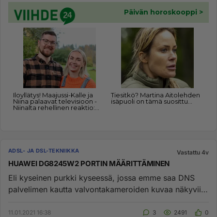
ADSL- JA DSL-TEKNIIKKA
Vastattu 4v
HUAWEI DG8245W2 PORTIN MÄÄRITTÄMINEN
Eli kyseinen purkki kyseessä, jossa emme saa DNS
palvelimen kautta valvontakameroiden kuvaa näkyviin
internetin välityks...
11.01.2021 16:38
3
2491
0