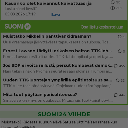
38
Kauanko olet kaivannut kaivattuasi ja
602
koska hänet löysit?
05.08.2026 17:19
Ikävä
Osallistu keskusteluun
Muistatko Mikkelin panttivankidraaman?
1
Uusi draamasarja järkyttävästä tapauksesta on tulossa. Tositapahtumiin perustuva sarja ammentaa vuoden 1986 Mikkelin pan
Ernest Lawson täräytti erikoisen heiton TTK-lehdistötilaisuudessa: " Onko tässä tarkoituksena...?"
0
Ernest Lawson esitteli uudet TTK-tähtioppilaat ja opettajat torstaina 6.8. lehdistölle. Tulevalla kaudella on yksi hausk
Jos SDP ei voita reilusti, persut kumoavat demokratian Suomesta
455
Näin tekisi ainakin Rydman seuratessaan idolinsa Trumpin mallia https://www.is.fi/politiikka/art-2000012187244.html
Uuden TTK-juontajan ympärillä epätietoisuus sakenee - Nyt MTV hämmentää soppaa
33
TTK tulee taas tänä syksynä. Ohjelman uudet tähtioppilaat julkistetaan torstaina 6. elokuuta klo 14 alkavassa lehdistö
Mitä tuot pöytään parisuhteessa?
446
Siinäpä se kysymys on otsikossa. Mitäpä siis tuot/toisit pöytään parisuhteessa? Oletko mies vai nainen? Koetko sen mitä
SUOMI24 VIIHDE
Muistatko? Kädestä suuhun elävä Satu sai jättimäisen rahasalkun
Henry-miljonääriltä