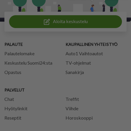
Aloita keskustelu
PALAUTE
KAUPALLINEN YHTEISTYÖ
Palautelomake
Auto1 Vaihtoautot
Keskustelu Suomi24:sta
TV-ohjelmat
Opastus
Sanakirja
PALVELUT
Chat
Treffit
Hyötylinkit
Viihde
Reseptit
Horoskooppi