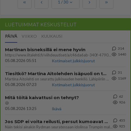
1
/
30
LUETUIMMAT KESKUSTELUT
PÄIVÄ
VIIKKO
KUUKAUSI
314
Martinan bisneksillä ei mene hyvin
1440
https://www.iltalehti.fi/viihdeuutiset/a/c46da6ab-340f-4790-aaa7-0865eed2336 Yrityksen konkurssihakemus on tullut kärä
05.08.2026 05:51
Kotimaiset julkkisjuorut
31
Tiesitkö? Martina Aitolehden isäpuoli on tämä suosittu laulaja
1169
Martina Aitolehti on seurattu julkisuuden henkilö. Lähipiiriin mahtuu muitakin tunnettuja henkilöitä. Tiesitkö, että Ma
05.08.2026 07:23
Kotimaiset julkkisjuorut
62
Mitä töitä kaivattusi on tehnyt?
926
😅
05.08.2026 13:25
Ikävä
455
Jos SDP ei voita reilusti, persut kumoavat demokratian Suomesta
925
Näin tekisi ainakin Rydman seuratessaan idolinsa Trumpin mallia https://www.is.fi/politiikka/art-2000012187244.html