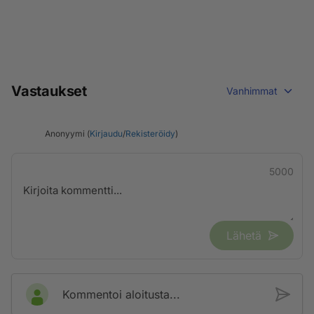
Vastaukset
Vanhimmat
Anonyymi (
Kirjaudu
/
Rekisteröidy
)
5000
Lähetä
Kommentoi aloitusta...