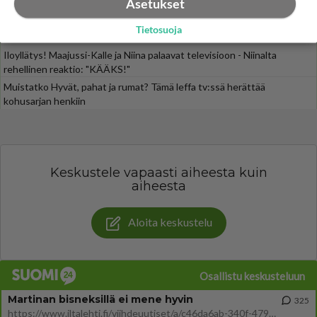
SUOMI24 VIIHDE
Asetukset
Muistatko? Kädestä suuhun elävä Satu sai jättimäisen rahasalkun
Tietosuoja
Henry-miljonääriltä
Iloyllätys! Maajussi-Kalle ja Niina palaavat televisioon - Niinalta
rehellinen reaktio: "KÄÄKS!"
Muistatko Hyvät, pahat ja rumat? Tämä leffa tv:ssä herättää
kohusarjan henkiin
Keskustele vapaasti aiheesta kuin
aiheesta
Aloita keskustelu
Osallistu keskusteluun
Martinan bisneksillä ei mene hyvin
325
https://www.iltalehti.fi/viihdeuutiset/a/c46da6ab-340f-4790-aaa7-0865eed2336 Yrityksen konkurssihakemus on tullut kärä