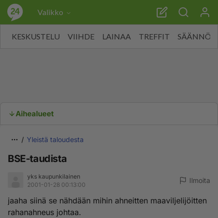
Valikko
KESKUSTELU
VIIHDE
LAINAA
TREFFIT
SÄÄNNÖT
Aihealueet
Yleistä taloudesta
BSE-taudista
yks kaupunkilainen
Ilmoita
2001-01-28 00:13:00
jaaha siinä se nähdään mihin ahneitten maaviljelijöitten
rahanahneus johtaa.