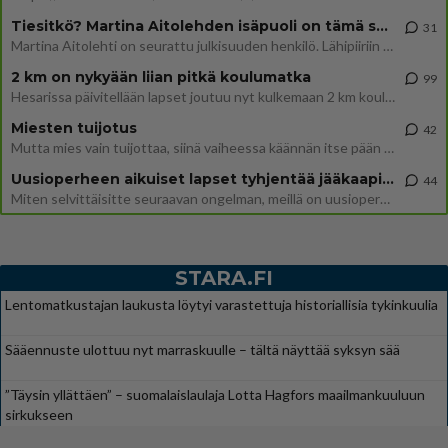
Tiesitkö? Martina Aitolehden isäpuoli on tämä suosittu laulaja
31
Martina Aitolehti on seurattu julkisuuden henkilö. Lähipiiriin mahtuu muitakin tunnettuja henkilöitä. Tiesitkö, että Ma
2 km on nykyään liian pitkä koulumatka
99
Hesarissa päivitellään lapset joutuu nyt kulkemaan 2 km kouluun jösses. Ruostefillarilla tuo matka menee vaikka miten äk
Miesten tuijotus
42
Mutta mies vain tuijottaa, siinä vaiheessa käännän itse pään pois. Mikä juttu? Yleensä jos joku tuijottaa tai katsoo, hä
Uusioperheen aikuiset lapset tyhjentää jääkaapin käydessään
44
Miten selvittäisitte seuraavan ongelman, meillä on uusioperhe, minulla teini-ikäiset lapset ja puolisolla aikuiset, jotk
STARA.FI
Lentomatkustajan laukusta löytyi varastettuja historiallisia tykinkuulia
Sääennuste ulottuu nyt marraskuulle – tältä näyttää syksyn sää
”Täysin yllättäen” – suomalaislaulaja Lotta Hagfors maailmankuuluun
sirkukseen