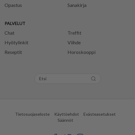
Opastus
Sanakirja
PALVELUT
Chat
Treffit
Hyötylinkit
Viihde
Reseptit
Horoskooppi
Tietosuojaseloste
Käyttöehdot
Evästeasetukset
Säännöt