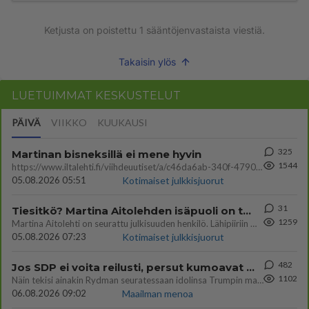
Ketjusta on poistettu
1
sääntöjenvastaista viestiä.
Takaisin ylös
LUETUIMMAT KESKUSTELUT
PÄIVÄ
VIIKKO
KUUKAUSI
325
Martinan bisneksillä ei mene hyvin
1544
https://www.iltalehti.fi/viihdeuutiset/a/c46da6ab-340f-4790-aaa7-0865eed2336 Yrityksen konkurssihakemus on tullut kärä
05.08.2026 05:51
Kotimaiset julkkisjuorut
31
Tiesitkö? Martina Aitolehden isäpuoli on tämä suosittu laulaja
1259
Martina Aitolehti on seurattu julkisuuden henkilö. Lähipiiriin mahtuu muitakin tunnettuja henkilöitä. Tiesitkö, että Ma
05.08.2026 07:23
Kotimaiset julkkisjuorut
482
Jos SDP ei voita reilusti, persut kumoavat demokratian Suomesta
1102
Näin tekisi ainakin Rydman seuratessaan idolinsa Trumpin mallia https://www.is.fi/politiikka/art-2000012187244.html
06.08.2026 09:02
Maailman menoa