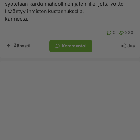
syötetään kaikki mahdollinen jäte niille, jotta voitto
lisääntyy ihmisten kustannuksella.
karmeeta.
0
220
Äänestä
Kommentoi
Jaa