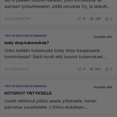
No ni pääsen duuniin takaisin, joko konsulttina tai
suoraan työsuhteeseen, pitää perustaa Oy, ja laskuttaa
konsultin pal...
20.03.2026 07:41
31
295
0
YRITYKSEN PERUSTAMINEN
Vastattu 4kk
body shop kokemuksia?
Onko kellään kokemusta body shop-kauppiaana
toimimisesta? Sekä hyvät että huonot kokemukset
jakoon....
20.11.2009 22:21
4
643
0
YRITYKSEN PERUSTAMINEN
Vastattu 4kk
KOTISIVUT YRITYKSELLE
Uudet nettisivut pitäisi saada yritykselle, kenen
pakvelua suosittelette :) Kiitos etukäteen....