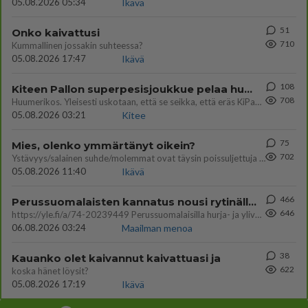
05.08.2026 05:34
Ikävä
51
Onko kaivattusi
710
Kummallinen jossakin suhteessa?
05.08.2026 17:47
Ikävä
108
Kiteen Pallon superpesisjoukkue pelaa huumeiden vaikutuksen alaisena
708
Huumerikos. Yleisesti uskotaan, että se seikka, että eräs KiPan pelaaja kärähtää huumeista, on vain jäävuoren huippu. M
05.08.2026 03:21
Kitee
75
Mies, olenko ymmärtänyt oikein?
702
Ystävyys/salainen suhde/molemmat ovat täysin poissuljettuja asioita? Nainen
05.08.2026 11:40
Ikävä
466
Perussuomalaisten kannatus nousi rytinällä Ylen tänään julkaisemassa tuoreimmassa gallup-kyselyssä.
646
https://yle.fi/a/74-20239449 Perussuomalaisilla hurja- ja ylivoimaisesti suurin nousu tässä uudessa Ylen gallupissa. Kyl
06.08.2026 03:24
Maailman menoa
38
Kauanko olet kaivannut kaivattuasi ja
622
koska hänet löysit?
05.08.2026 17:19
Ikävä