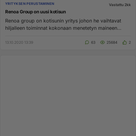
YRITYKSEN PERUSTAMINEN
Vastattu 2kk
Renoa Group on uusi kotisun
Renoa group on kotisunin yritys johon he vaihtavat
hiljalleen toiminnat kokonaan menetetyn maineen
vuoksi...
13.10.2020 13:39
63
25684
2