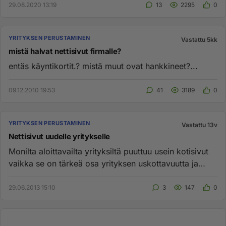
29.08.2020 13:19
13
2295
0
YRITYKSEN PERUSTAMINEN
Vastattu 5kk
mistä halvat nettisivut firmalle?
entäs käyntikortit.? mistä muut ovat hankkineet?...
09.12.2010 19:53
41
3189
0
YRITYKSEN PERUSTAMINEN
Vastattu 13v
Nettisivut uudelle yritykselle
Monilta aloittavailta yrityksiltä puuttuu usein kotisivut
vaikka se on tärkeä osa yrityksen uskottavuutta ja
markkinoint...
29.06.2013 15:10
3
147
0