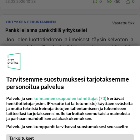
23.02.2026 10:28
0
<50
0
YRITYKSEN PERUSTAMINEN
Vastattu 5kk
Pankki ei anna pankkitiliä yritykselle!
Joo, olen luottotiedoton ja ilmeisesti täysin kelvoton ja
huono asiakas. En ole ikinä jäänyt velkaa pankille, tili
ei ol...
25.02.2013 15:07
89
22889
0
Tarvitsemme suostumuksesi tarjotaksemme
YRITYKSEN PERUSTAMINEN
Ei vastauksia
personoitua palvelua
Mobiilisovelluksen teko, no code kehitys?
Palvelu ja sen
kolmannen osapuolen toimittajat (73)
keräävät
Hei! Minulla on ollut jo hetken sovellusidea mielessä,
henkilötietoja (esim. IP-osoite tai laitetunniste) käyttäen evästeitä
mutta suurin ongelma on sovelluksen kehitys. Osaan
ja muita teknisiä keinoja tietojen tallentamiseen ja lukemiseen
laitteellasi tarjotakseen sinulle tarkoituksenmukaisia mainoksia
itse koodata ...
ja parhaan mahdollisen asiakaskokemuksen.
25.09.2024 12:24
0
132
0
Palvelu ja sen kumppanit tarvitsevat suostumuksesi seuraaviin:
Tarkoitukset