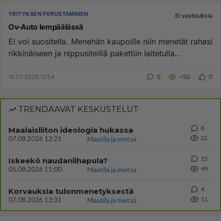
YRITYKSEN PERUSTAMINEN
Ei vastauksia
Ov-Auto lempäälässä
Ei voi suositella. Menehän kaupoille niin menetät rahasi
rikkinäiseen ja nippusiteillä pakettiin laitetulla
vehkeellä. K...
16.07.2026 12:54
0
<50
0
TRENDAAVAT KESKUSTELUT
8
Maalaisliiton ideologia hukassa
22
07.08.2026 12:21
Maatila ja metsä
15
Iskeekö naudanlihapula?
49
05.08.2026 11:00
Maatila ja metsä
4
Korvauksia tulonmenetyksestä
11
07.08.2026 13:31
Maatila ja metsä