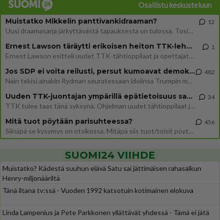
Osallistu keskusteluun
Muistatko Mikkelin panttivankidraaman?
12
Uusi draamasarja järkyttävästä tapauksesta on tulossa. Tositapahtumiin perustuva sarja ammentaa vuoden 1986 Mikkelin pan
Ernest Lawson täräytti erikoisen heiton TTK-lehdistötilaisuudessa: " Onko tässä tarkoituksena...?"
1
Ernest Lawson esitteli uudet TTK-tähtioppilaat ja opettajat torstaina 6.8. lehdistölle. Tulevalla kaudella on yksi hausk
Jos SDP ei voita reilusti, persut kumoavat demokratian Suomesta
482
Näin tekisi ainakin Rydman seuratessaan idolinsa Trumpin mallia https://www.is.fi/politiikka/art-2000012187244.html
Uuden TTK-juontajan ympärillä epätietoisuus sakenee - Nyt MTV hämmentää soppaa
34
TTK tulee taas tänä syksynä. Ohjelman uudet tähtioppilaat julkistetaan torstaina 6. elokuuta klo 14 alkavassa lehdistö
Mitä tuot pöytään parisuhteessa?
456
Siinäpä se kysymys on otsikossa. Mitäpä siis tuot/toisit pöytään parisuhteessa? Oletko mies vai nainen? Koetko sen mitä
SUOMI24 VIIHDE
Muistatko? Kädestä suuhun elävä Satu sai jättimäisen rahasalkun
Henry-miljonääriltä
Tänä iltana tv:ssä - Vuoden 1992 katsotuin kotimainen elokuva
Linda Lampenius ja Pete Parkkonen yllättävät yhdessä - Tämä ei jätä