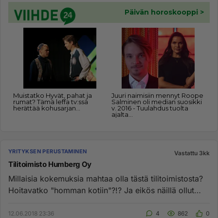
YRITYKSEN PERUSTAMINEN
Vastattu 3kk
Tilitoimisto Humberg Oy
Millaisia kokemuksia mahtaa olla tästä tilitoimistosta?
Hoitavatko "homman kotiin"?!? Ja eikös näillä ollut
vallan Talli...
12.06.2018 23:36
4
862
0