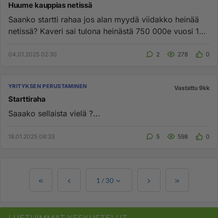
Huume kauppias netissä
Saanko startti rahaa jos alan myydä viidakko heinää
netissä? Kaveri sai tulona heinästä 750 000e vuosi 12
vuotta. Sit...
04.01.2025 02:30
2
278
0
YRITYKSEN PERUSTAMINEN
Vastattu 9kk
Starttiraha
Saaako sellaista vielä ?...
18.01.2025 08:33
5
598
0
1
/
30