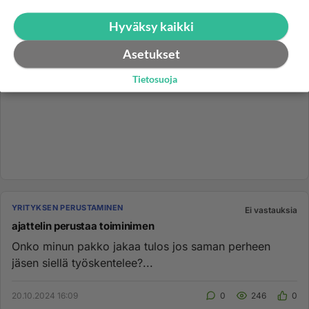
Hyväksy kaikki
Asetukset
Tietosuoja
YRITYKSEN PERUSTAMINEN
Ei vastauksia
ajattelin perustaa toiminimen
Onko minun pakko jakaa tulos jos saman perheen
jäsen siellä työskentelee?...
20.10.2024 16:09
0
246
0