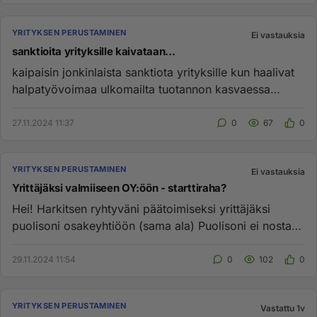
YRITYKSEN PERUSTAMINEN
Ei vastauksia
sanktioita yrityksille kaivataan...
kaipaisin jonkinlaista sanktiota yrityksille kun haalivat
halpatyövoimaa ulkomailta tuotannon kasvaessa
kunnes koittaa ...
27.11.2024 11:37
0
67
0
YRITYKSEN PERUSTAMINEN
Ei vastauksia
Yrittäjäksi valmiiseen OY:öön - starttiraha?
Hei! Harkitsen ryhtyväni päätoimiseksi yrittäjäksi
puolisoni osakeyhtiöön (sama ala) Puolisoni ei nosta
palkkaa ko osake...
29.11.2024 11:54
0
102
0
YRITYKSEN PERUSTAMINEN
Vastattu 1v