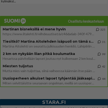
kylmäksi...
Osallistu keskusteluun
Martinan bisneksillä ei mene hyvin
325
https://www.iltalehti.fi/viihdeuutiset/a/c46da6ab-340f-4790-aaa7-0865eed2336 Yrityksen konkurssihakemus on tullut kärä
Tiesitkö? Martina Aitolehden isäpuoli on tämä suosittu laulaja
31
Martina Aitolehti on seurattu julkisuuden henkilö. Lähipiiriin mahtuu muitakin tunnettuja henkilöitä. Tiesitkö, että Ma
2 km on nykyään liian pitkä koulumatka
99
Hesarissa päivitellään lapset joutuu nyt kulkemaan 2 km kouluun jösses. Ruostefillarilla tuo matka menee vaikka miten äk
Miesten tuijotus
42
Mutta mies vain tuijottaa, siinä vaiheessa käännän itse pään pois. Mikä juttu? Yleensä jos joku tuijottaa tai katsoo, hä
Uusioperheen aikuiset lapset tyhjentää jääkaapin käydessään
44
Miten selvittäisitte seuraavan ongelman, meillä on uusioperhe, minulla teini-ikäiset lapset ja puolisolla aikuiset, jotk
STARA.FI