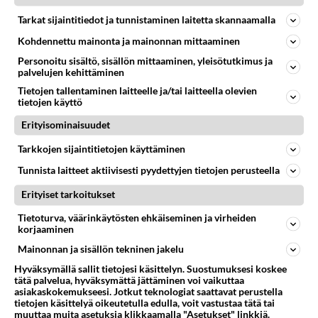
YRITYKSEN PERUSTAMINEN
Vastattu 1v
Tarkat sijaintitiedot ja tunnistaminen laitetta skannaamalla
Suomeen markkinoivat virolaisyritykset rikollisten
firmoja?
Kohdennettu mainonta ja mainonnan mittaaminen
Huolestuttava uutinen, minäkin olen asioinut virolaisen
Personoitu sisältö, sisällön mittaaminen, yleisötutkimus ja
palvelujen kehittäminen
yrityksen kanssa, joka on ihan suomalainen, mutta
Tietojen tallentaminen laitteelle ja/tai laitteella olevien
osoite on viro...
tietojen käyttö
07.10.2024 20:35
2
107
0
Erityisominaisuudet
Tarkkojen sijaintitietojen käyttäminen
YRITYKSEN PERUSTAMINEN
Ei vastauksia
Tunnista laitteet aktiivisesti pyydettyjen tietojen perusteella
Uusi yritys lempinimillä
Erityiset tarkoitukset
Tutun pariskunnan firma meni konkurssiin ja nyt he
perustivat uuden yrityksen samalta toimialalta mutta he
Tietoturva, väärinkäytösten ehkäiseminen ja virheiden
keksivät lemp...
korjaaminen
17.10.2024 18:56
0
71
0
Mainonnan ja sisällön tekninen jakelu
Hyväksymällä sallit tietojesi käsittelyn. Suostumuksesi koskee
tätä palvelua, hyväksymättä jättäminen voi vaikuttaa
asiakaskokemukseesi. Jotkut teknologiat saattavat perustella
tietojen käsittelyä oikeutetulla edulla, voit vastustaa tätä tai
muuttaa muita asetuksia klikkaamalla "Asetukset" linkkiä.