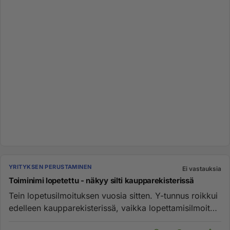
YRITYKSEN PERUSTAMINEN
Ei vastauksia
Toiminimi lopetettu - näkyy silti kaupparekisterissä
Tein lopetusilmoituksen vuosia sitten. Y-tunnus roikkui
edelleen kaupparekisterissä, vaikka lopettamisilmoitus
oli käsit...