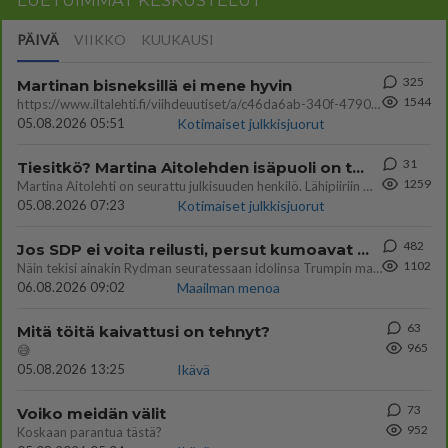
LUETUIMMAT KESKUSTELUT
PÄIVÄ
VIIKKO
KUUKAUSI
325
Martinan bisneksillä ei mene hyvin
1544
https://www.iltalehti.fi/viihdeuutiset/a/c46da6ab-340f-4790-aaa7-0865eed2336 Yrityksen konkurssihakemus on tullut kärä
05.08.2026 05:51
Kotimaiset julkkisjuorut
31
Tiesitkö? Martina Aitolehden isäpuoli on tämä suosittu laulaja
1259
Martina Aitolehti on seurattu julkisuuden henkilö. Lähipiiriin mahtuu muitakin tunnettuja henkilöitä. Tiesitkö, että Ma
05.08.2026 07:23
Kotimaiset julkkisjuorut
482
Jos SDP ei voita reilusti, persut kumoavat demokratian Suomesta
1102
Näin tekisi ainakin Rydman seuratessaan idolinsa Trumpin mallia https://www.is.fi/politiikka/art-2000012187244.html
06.08.2026 09:02
Maailman menoa
63
Mitä töitä kaivattusi on tehnyt?
965
😅
05.08.2026 13:25
Ikävä
73
Voiko meidän välit
952
Koskaan parantua tästä?