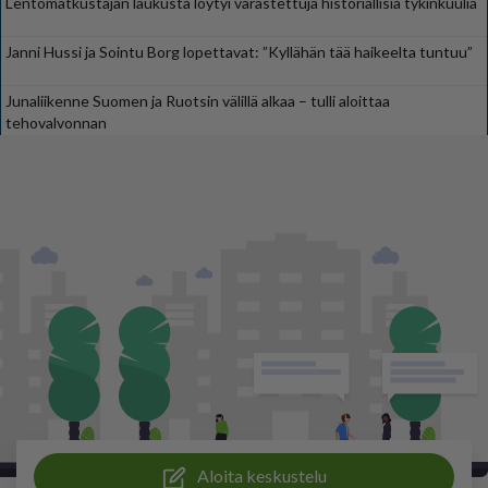
Lentomatkustajan laukusta löytyi varastettuja historiallisia tykinkuulia
Janni Hussi ja Sointu Borg lopettavat: ”Kyllähän tää haikeelta tuntuu”
Junaliikenne Suomen ja Ruotsin välillä alkaa – tulli aloittaa
tehovalvonnan
Aloita keskustelu