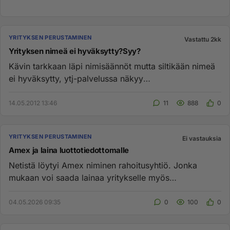
YRITYKSEN PERUSTAMINEN
Vastattu 2kk
Yrityksen nimeä ei hyväksytty?Syy?
Kävin tarkkaan läpi nimisäännöt mutta siltikään nimeä
ei hyväksytty, ytj-palvelussa näkyy
kakkosvaihtoehtona ollut nimi ...
14.05.2012 13:46
11
888
0
YRITYKSEN PERUSTAMINEN
Ei vastauksia
Amex ja laina luottotiedottomalle
Netistä löytyi Amex niminen rahoitusyhtiö. Jonka
mukaan voi saada lainaa yritykselle myös
luottotiedoton. Onko kukaan sa...
04.05.2026 09:35
0
100
0