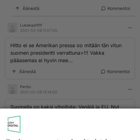
Äänestä
Kommentoi
Lukekaa!!!!!!!
2001-02-08 11:07:00
Hitto ei se Amerikan pressa oo mitään tän vitun
suomen presidentti verrattuna>!!! Vakka
pääasemas ei hyvin mee...
Äänestä
Kommentoi
Perttu
2001-02-08 15:14:00
Suomella on kaksi vihollista: Venäjä ja EU. Nyt
toinen nukkuu. Toivottavasti saadaan hereillä
oleva aisoihin, ennen kuin toinenkin herää.
Jenkit ovat pelkkiä pellejä.