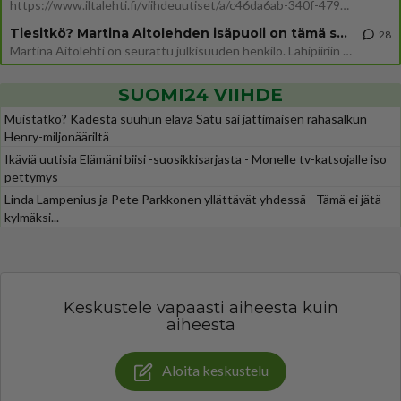
https://www.iltalehti.fi/viihdeuutiset/a/c46da6ab-340f-4790-aaa7-0865eed2336 Yrityksen konkurssihakemus on tullut kärä
Tiesitkö? Martina Aitolehden isäpuoli on tämä suosittu laulaja
28
Martina Aitolehti on seurattu julkisuuden henkilö. Lähipiiriin mahtuu muitakin tunnettuja henkilöitä. Tiesitkö, että Ma
SUOMI24 VIIHDE
Muistatko? Kädestä suuhun elävä Satu sai jättimäisen rahasalkun
Henry-miljonääriltä
Ikäviä uutisia Elämäni biisi -suosikkisarjasta - Monelle tv-katsojalle iso
pettymys
Linda Lampenius ja Pete Parkkonen yllättävät yhdessä - Tämä ei jätä
kylmäksi...
Keskustele vapaasti aiheesta kuin
aiheesta
Aloita keskustelu