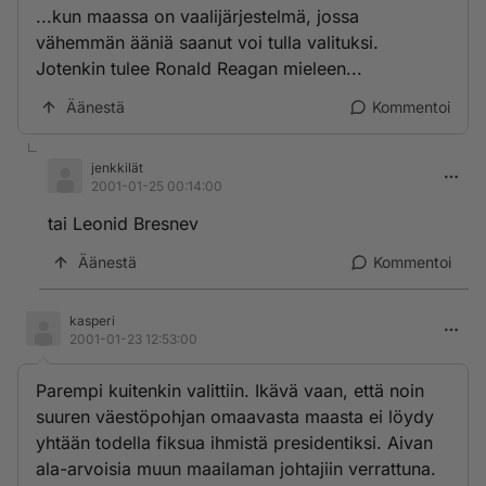
...kun maassa on vaalijärjestelmä, jossa
vähemmän ääniä saanut voi tulla valituksi.
Jotenkin tulee Ronald Reagan mieleen...
Äänestä
Kommentoi
jenkkilät
2001-01-25 00:14:00
tai Leonid Bresnev
Äänestä
Kommentoi
kasperi
2001-01-23 12:53:00
Parempi kuitenkin valittiin. Ikävä vaan, että noin
suuren väestöpohjan omaavasta maasta ei löydy
yhtään todella fiksua ihmistä presidentiksi. Aivan
ala-arvoisia muun maailaman johtajiin verrattuna.