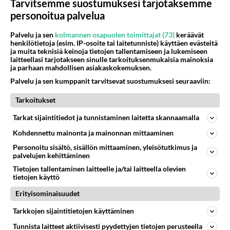
Äänestä
Kommentoi
Tarvitsemme suostumuksesi tarjotaksemme
personoitua palvelua
Palvelu ja sen
kolmannen osapuolen toimittajat (73)
keräävät
Kommentoi aloitusta...
henkilötietoja (esim. IP-osoite tai laitetunniste) käyttäen evästeitä
ja muita teknisiä keinoja tietojen tallentamiseen ja lukemiseen
laitteellasi tarjotakseen sinulle tarkoituksenmukaisia mainoksia
ja parhaan mahdollisen asiakaskokemuksen.
Ketjusta on poistettu
1
sääntöjenvastaista viestiä.
Palvelu ja sen kumppanit tarvitsevat suostumuksesi seuraaviin:
Takaisin ylös
Tarkoitukset
Tarkat sijaintitiedot ja tunnistaminen laitetta skannaamalla
LUETUIMMAT KESKUSTELUT
Kohdennettu mainonta ja mainonnan mittaaminen
PÄIVÄ
VIIKKO
KUUKAUSI
Personoitu sisältö, sisällön mittaaminen, yleisötutkimus ja
palvelujen kehittäminen
394
Mitä tuot pöytään parisuhteessa?
Tietojen tallentaminen laitteelle ja/tai laitteella olevien
1580
Siinäpä se kysymys on otsikossa. Mitäpä siis tuot/toisit pöytään parisuhteessa? Oletko mies vai nainen? Koetko sen mitä
tietojen käyttö
04.08.2026 16:53
Sinkut
Erityisominaisuudet
265
Martinan bisneksillä ei mene hyvin
Tarkkojen sijaintitietojen käyttäminen
1030
https://www.iltalehti.fi/viihdeuutiset/a/c46da6ab-340f-4790-aaa7-0865eed2336 Yrityksen konkurssihakemus on tullut kärä
Tunnista laitteet aktiivisesti pyydettyjen tietojen perusteella
05.08.2026 05:51
Kotimaiset julkkisjuorut