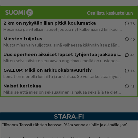
Osallistu keskusteluun
2 km on nykyään liian pitkä koulumatka
78
Hesarissa päivitellään lapset joutuu nyt kulkemaan 2 km kouluun jösses. Ruostefillarilla tuo matka menee vaikka miten äk
Miesten tuijotus
40
Mutta mies vain tuijottaa, siinä vaiheessa käännän itse pään pois. Mikä juttu? Yleensä jos joku tuijottaa tai katsoo, hä
Uusioperheen aikuiset lapset tyhjentää jääkaapin käydessään
41
Miten selvittäisitte seuraavan ongelman, meillä on uusioperhe, minulla teini-ikäiset lapset ja puolisolla aikuiset, jotk
GALLUP: Mikä on arkiruokabravuurisi?
14
Lomat on monella lomailtu ja arki alkaa. Se voi tarkoittaa myös sitä, että grillailut on grillattu ja palataan arjen ruo
Naiset kertokaa
43
Miksi se että mies on seksuaalinen ja haluaa seksiä ja te olette hänen mielestänne haluttava on vastenmielistä? Mikä sii
STARA.FI
Ellinoora Tanssii tähtien kanssa: ”Aika sanoa asioille ja elämälle joo”