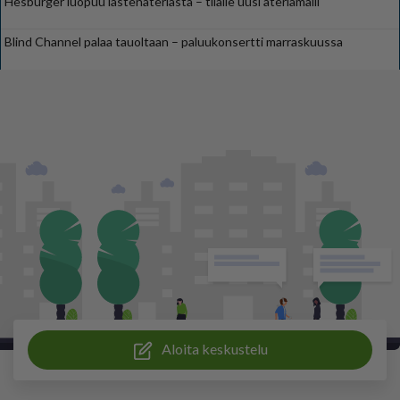
Hesburger luopuu lastenateriasta – tilalle uusi ateriamalli
Blind Channel palaa tauoltaan – paluukonsertti marraskuussa
Aloita keskustelu