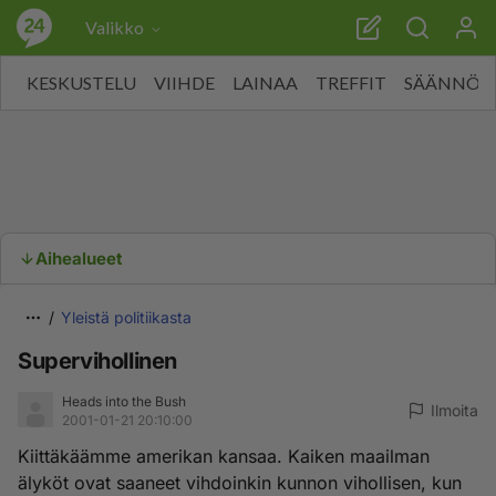
Valikko
KESKUSTELU
VIIHDE
LAINAA
TREFFIT
SÄÄNNÖT
Aihealueet
Yleistä politiikasta
Supervihollinen
Heads into the Bush
Ilmoita
2001-01-21 20:10:00
Kiittäkäämme amerikan kansaa. Kaiken maailman
älyköt ovat saaneet vihdoinkin kunnon vihollisen, kun