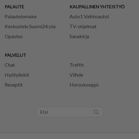
PALAUTE
KAUPALLINEN YHTEISTYÖ
Palautelomake
Auto1 Vaihtoautot
Keskustelu Suomi24:sta
TV-ohjelmat
Opastus
Sanakirja
PALVELUT
Chat
Treffit
Hyötylinkit
Viihde
Reseptit
Horoskooppi