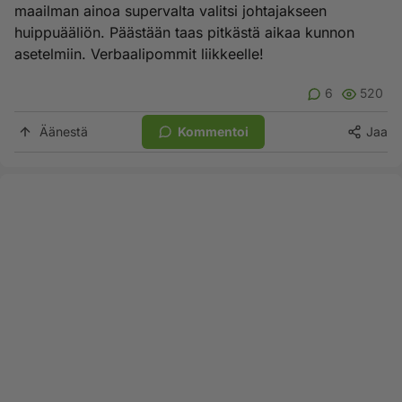
maailman ainoa supervalta valitsi johtajakseen
huippuääliön. Päästään taas pitkästä aikaa kunnon
asetelmiin. Verbaalipommit liikkeelle!
6
520
Äänestä
Kommentoi
Jaa