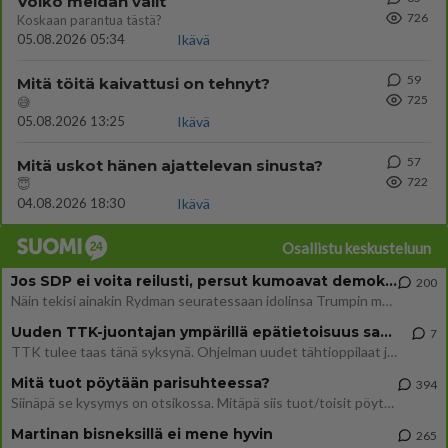
Voiko meidän välit
726
Koskaan parantua tästä?
05.08.2026 05:34
Ikävä
59
Mitä töitä kaivattusi on tehnyt?
725
😅
05.08.2026 13:25
Ikävä
57
Mitä uskot hänen ajattelevan sinusta?
722
😇
04.08.2026 18:30
Ikävä
Osallistu keskusteluun
Jos SDP ei voita reilusti, persut kumoavat demokratian Suomesta
200
Näin tekisi ainakin Rydman seuratessaan idolinsa Trumpin mallia https://www.is.fi/politiikka/art-2000012187244.html
Uuden TTK-juontajan ympärillä epätietoisuus sakenee - Nyt MTV hämmentää soppaa
7
TTK tulee taas tänä syksynä. Ohjelman uudet tähtioppilaat julkistetaan torstaina 6. elokuuta klo 14 alkavassa lehdistö
Mitä tuot pöytään parisuhteessa?
394
Siinäpä se kysymys on otsikossa. Mitäpä siis tuot/toisit pöytään parisuhteessa? Oletko mies vai nainen? Koetko sen mitä
Martinan bisneksillä ei mene hyvin
265