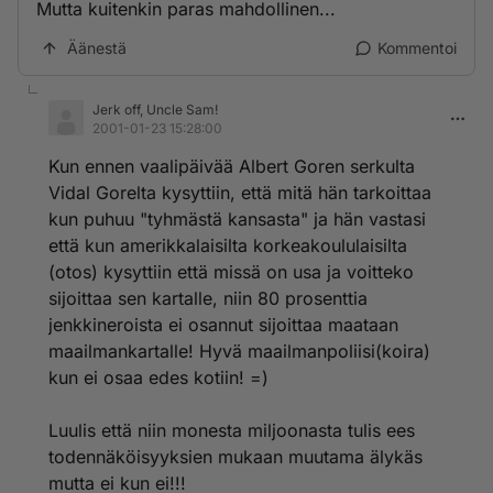
Mutta kuitenkin paras mahdollinen...
Äänestä
Kommentoi
Jerk off, Uncle Sam!
2001-01-23 15:28:00
Kun ennen vaalipäivää Albert Goren serkulta
Vidal Gorelta kysyttiin, että mitä hän tarkoittaa
kun puhuu "tyhmästä kansasta" ja hän vastasi
että kun amerikkalaisilta korkeakoululaisilta
(otos) kysyttiin että missä on usa ja voitteko
sijoittaa sen kartalle, niin 80 prosenttia
jenkkineroista ei osannut sijoittaa maataan
maailmankartalle! Hyvä maailmanpoliisi(koira)
kun ei osaa edes kotiin! =)
Luulis että niin monesta miljoonasta tulis ees
todennäköisyyksien mukaan muutama älykäs
mutta ei kun ei!!!