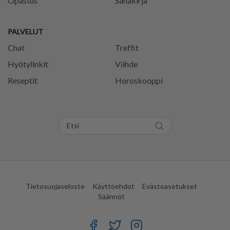
Opastus
Sanakirja
PALVELUT
Chat
Treffit
Hyötylinkit
Viihde
Reseptit
Horoskooppi
Tietosuojaseloste
Käyttöehdot
Evästeasetukset
Säännöt