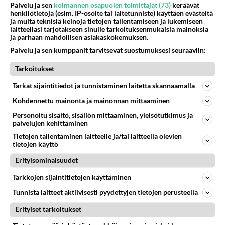
78
Iäkäs Jämsäläinen mies kuoli poliisiautoon matkalla Jyväskylän putkaan
Palvelu ja sen
kolmannen osapuolen toimittajat (73)
keräävät
900
Iäkäs vanhus humalassa niin huonossa kunnossa, ettei pystynyt huolehtimaan itsestään niin ainoa apu sillä hetkellä oli
henkilötietoja (esim. IP-osoite tai laitetunniste) käyttäen evästeitä
ja muita teknisiä keinoja tietojen tallentamiseen ja lukemiseen
07.08.2026 12:07
Jämsä
laitteellasi tarjotakseen sinulle tarkoituksenmukaisia mainoksia
ja parhaan mahdollisen asiakaskokemuksen.
69
Mitä haluaisit kysyä tänään
Palvelu ja sen kumppanit tarvitsevat suostumuksesi seuraaviin:
827
Kaivatultasi? Anna jokin tunniste itsestäni tai hänestä.
07.08.2026 13:15
Ikävä
Tarkoitukset
52
En välitä sinusta yhtään
Tarkat sijaintitiedot ja tunnistaminen laitetta skannaamalla
783
Olet pelkkä itsestään liikoja luuleva ämmä. Kierrän sinut kaukaa nyt ja aina. Olit mulle pelkkä lelu vaan.
Kohdennettu mainonta ja mainonnan mittaaminen
07.08.2026 17:14
Ikävä
Personoitu sisältö, sisällön mittaaminen, yleisötutkimus ja
palvelujen kehittäminen
67
Ei se nainen edes oo
757
mitenkään nätti 🤣🤣🤣🤣🤣
Tietojen tallentaminen laitteelle ja/tai laitteella olevien
tietojen käyttö
08.08.2026 19:19
Ikävä
Erityisominaisuudet
10
Ernest Lawson täräytti erikoisen heiton TTK-lehdistötilaisuudessa: " Onko tässä tarkoituksena...?"
738
Ernest Lawson esitteli uudet TTK-tähtioppilaat ja opettajat torstaina 6.8. lehdistölle. Tulevalla kaudella on yksi hausk
Tarkkojen sijaintitietojen käyttäminen
07.08.2026 07:20
Kotimaiset julkkisjuorut
Tunnista laitteet aktiivisesti pyydettyjen tietojen perusteella
35
Olen luovuttanut
Erityiset tarkoitukset
682
Välimme menivät niin pahasti solmuun, ettei niitä voi enää korjata. On aika jatkaa elämässä eteenpäin. Toivon sulle kaik