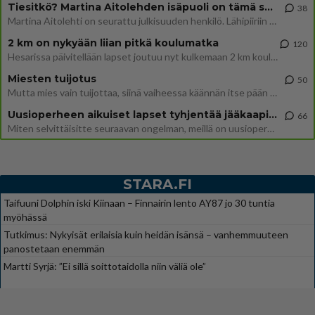
Tiesitkö? Martina Aitolehden isäpuoli on tämä suosittu laulaja
38
Martina Aitolehti on seurattu julkisuuden henkilö. Lähipiiriin mahtuu muitakin tunnettuja henkilöitä. Tiesitkö, että Ma
2 km on nykyään liian pitkä koulumatka
120
Hesarissa päivitellään lapset joutuu nyt kulkemaan 2 km kouluun jösses. Ruostefillarilla tuo matka menee vaikka miten äk
Miesten tuijotus
50
Mutta mies vain tuijottaa, siinä vaiheessa käännän itse pään pois. Mikä juttu? Yleensä jos joku tuijottaa tai katsoo, hä
Uusioperheen aikuiset lapset tyhjentää jääkaapin käydessään
66
Miten selvittäisitte seuraavan ongelman, meillä on uusioperhe, minulla teini-ikäiset lapset ja puolisolla aikuiset, jotk
STARA.FI
Taifuuni Dolphin iski Kiinaan – Finnairin lento AY87 jo 30 tuntia
myöhässä
Tutkimus: Nykyisät erilaisia kuin heidän isänsä – vanhemmuuteen
panostetaan enemmän
Martti Syrjä: ”Ei sillä soittotaidolla niin väliä ole”