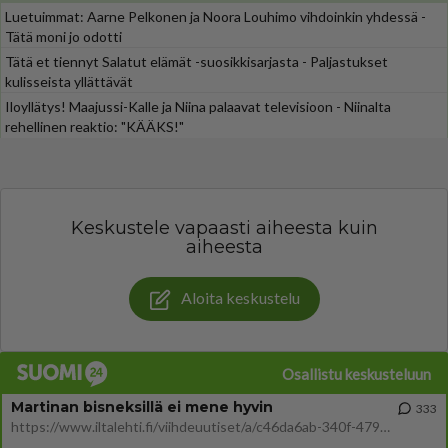
Luetuimmat: Aarne Pelkonen ja Noora Louhimo vihdoinkin yhdessä -
Tätä moni jo odotti
Tätä et tiennyt Salatut elämät -suosikkisarjasta - Paljastukset
kulisseista yllättävät
Iloyllätys! Maajussi-Kalle ja Niina palaavat televisioon - Niinalta
rehellinen reaktio: "KÄÄKS!"
Keskustele vapaasti aiheesta kuin
aiheesta
Aloita keskustelu
Osallistu keskusteluun
Martinan bisneksillä ei mene hyvin
333
https://www.iltalehti.fi/viihdeuutiset/a/c46da6ab-340f-4790-aaa7-0865eed2336 Yrityksen konkurssihakemus on tullut kärä