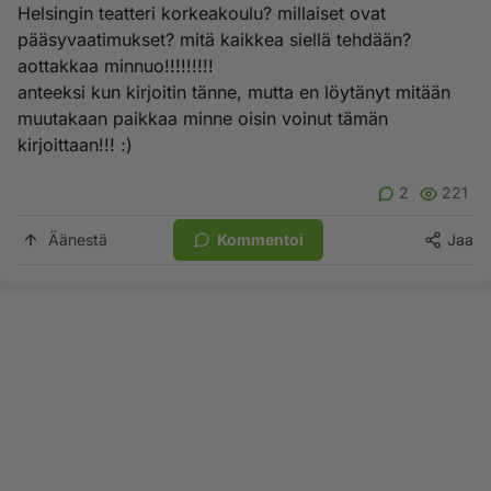
Helsingin teatteri korkeakoulu? millaiset ovat
pääsyvaatimukset? mitä kaikkea siellä tehdään?
aottakkaa minnuo!!!!!!!!!
anteeksi kun kirjoitin tänne, mutta en löytänyt mitään
muutakaan paikkaa minne oisin voinut tämän
kirjoittaan!!! :)
2
221
Äänestä
Kommentoi
Jaa