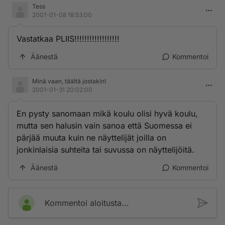
Tess
2001-01-08 18:53:00
Vastatkaa PLIIS!!!!!!!!!!!!!!!!!!
Äänestä
Kommentoi
Minä vaan, täältä jostakin!
2001-01-31 20:02:00
En pysty sanomaan mikä koulu olisi hyvä koulu,
mutta sen halusin vain sanoa että Suomessa ei
pärjää muuta kuin ne näyttelijät joilla on
jonkinlaisia suhteita tai suvussa on näyttelijöitä.
Äänestä
Kommentoi
Kommentoi aloitusta...