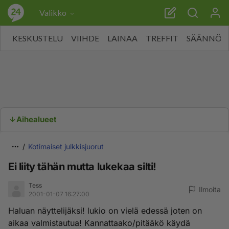
Valikko
KESKUSTELU
VIIHDE
LAINAA
TREFFIT
SÄÄNNÖT
Aihealueet
Kotimaiset julkkisjuorut
Ei liity tähän mutta lukekaa silti!
Tess
Ilmoita
2001-01-07 16:27:00
Haluan näyttelijäksi! lukio on vielä edessä joten on
aikaa valmistautua! Kannattaako/pitääkö käydä