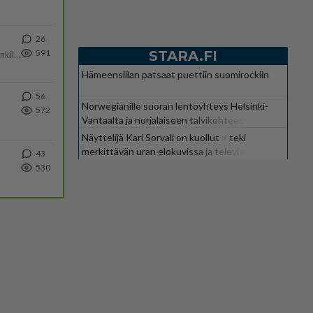
26
STARA.FI
591
Martina Aitolehti on seurattu julkisuuden henkilö. Lähipiiriin mahtuu muitakin tunnettuja henkilöitä. Tiesitkö, että Ma
Hämeensillan patsaat puettiin suomirockiin
56
Norwegianille suoran lentoyhteys Helsinki-
572
Vantaalta ja norjalaiseen talvikohteeseen
Näyttelijä Kari Sorvali on kuollut – teki
merkittävän uran elokuvissa ja televisiossa
43
530