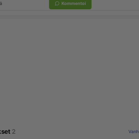
ä
Kommentoi
kset
2
Vanh