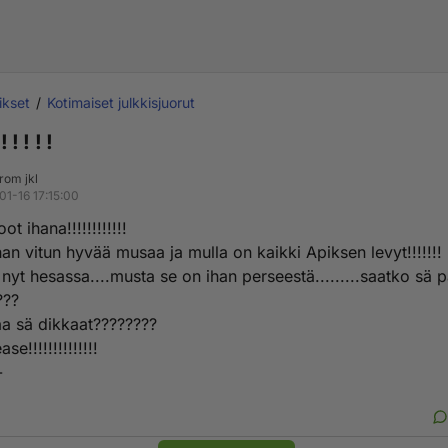
ikset
Kotimaiset julkkisjuorut
 ! ! ! !
from jkl
01-16 17:15:00
t ihana!!!!!!!!!!!!
ihan vitun hyvää musaa ja mulla on kaikki Apiksen levyt!!!!!!!
nyt hesassa....musta se on ihan perseestä.........saatko sä p
???
a sä dikkaat????????
se!!!!!!!!!!!!!!
-