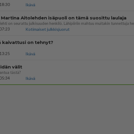
18:30
Ikävä
 Martina Aitolehden isäpuoli on tämä suosittu laulaja
07:23
Kotimaiset julkkisjuorut
ä kaivattusi on tehnyt?
13:25
Ikävä
dän välit
antua tästä?
05:34
Ikävä