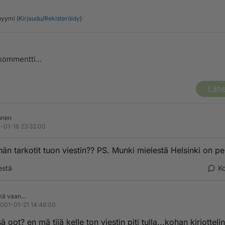
yymi (
Kirjaudu
/
Rekisteröidy
)
Lähe
onen
-01-16 23:32:00
hän tarkotit tuon viestin?? PS. Munki mielestä Helsinki on pe
estä
K
ä vaan...
001-01-21 14:46:00
ä oot? en mä tiiä kelle ton viestin piti tulla...kohan kirjottelin