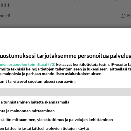
!!!!!
nestä
K
Kommentoi aloitusta...
uostumuksesi tarjotaksemme personoitua palvelu
Ketjusta on poistettu
0
sääntöjenvastaista viestiä.
nen osapuolen toimittajat (73)
keräävät henkilötietoja (esim. IP-osoite ta
 muita teknisiä keinoja tietojen tallentamiseen ja lukemiseen laitteellasi t
Takaisin ylös
a mainoksia ja parhaan mahdollisen asiakaskokemuksen.
anit tarvitsevat suostumuksesi seuraaviin:
MMAT KESKUSTELUT
IKKO
KUUKAUSI
t ja tunnistaminen laitetta skannaamalla
ta ja mainonnan mittaaminen
t pöytään parisuhteessa?
sisällön mittaaminen, yleisötutkimus ja palvelujen kehittäminen
16:53
Sinkut
n laitteelle ja/tai laitteella olevien tietojen käyttö