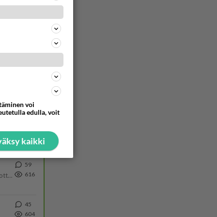
54
753
55
738
Hesarissa päivitellään lapset joutuu nyt kulkemaan 2 km kouluun jösses. Ruostefillarilla tuo matka menee vaikka miten äk
38
725
ttäminen voi
utetulla edulla, voit
152
633
https://www.iltalehti.fi/viihdeuutiset/a/c46da6ab-340f-4790-aaa7-0865eed2336 Yrityksen konkurssihakemus on tullut kärä
äksy kaikki
59
616
Olipa hyvä kirjoitus, kiitos. Ongelmat mitkä nostat esille on todellisia ja tämä ylimielisyys totta ja se näkyy kaikessa
45
604