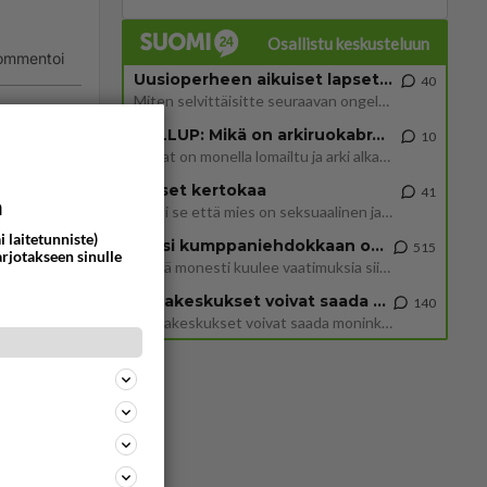
Osallistu keskusteluun
ommentoi
Uusioperheen aikuiset lapset tyhjentää jääkaapin käydessään
40
Miten selvittäisitte seuraavan ongelman, meillä on uusioperhe, minulla teini-ikäiset lapset ja puolisolla aikuiset, jotk
GALLUP: Mikä on arkiruokabravuurisi?
10
Lomat on monella lomailtu ja arki alkaa. Se voi tarkoittaa myös sitä, että grillailut on grillattu ja palataan arjen ruo
Naiset kertokaa
41
a
Miksi se että mies on seksuaalinen ja haluaa seksiä ja te olette hänen mielestänne haluttava on vastenmielistä? Mikä sii
i laitetunniste)
Miksi kumppaniehdokkaan oma elämä on teille ongelma?
515
arjotakseen sinulle
Täällä monesti kuulee vaatimuksia siitä, että kumppaniehdokkaalla ei saisi olla lemmikkejä, lapsia, kavereita, eksiä, su
Datakeskukset voivat saada moninkertaisesti enemmän palautuksia kuin mitä ne maksavat veroja
140
”Datakeskukset voivat saada moninkertaisesti enemmän palautuksia kuin mitä ne maksavat veroja”, sanoo professori Jussi K
344
1262
Siinäpä se kysymys on otsikossa. Mitäpä siis tuot/toisit pöytään parisuhteessa? Oletko mies vai nainen? Koetko sen mitä