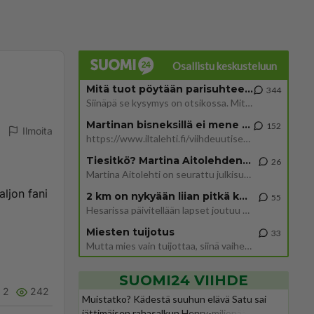
Osallistu keskusteluun
Mitä tuot pöytään parisuhteessa?
344
Siinäpä se kysymys on otsikossa. Mitäpä siis tuot/toisit pöytään parisuhteessa? Oletko mies vai nainen? Koetko sen mitä
Martinan bisneksillä ei mene hyvin
152
Ilmoita
https://www.iltalehti.fi/viihdeuutiset/a/c46da6ab-340f-4790-aaa7-0865eed2336 Yrityksen konkurssihakemus on tullut kärä
Tiesitkö? Martina Aitolehden isäpuoli on tämä suosittu laulaja
26
Martina Aitolehti on seurattu julkisuuden henkilö. Lähipiiriin mahtuu muitakin tunnettuja henkilöitä. Tiesitkö, että Ma
aljon fani
2 km on nykyään liian pitkä koulumatka
55
Hesarissa päivitellään lapset joutuu nyt kulkemaan 2 km kouluun jösses. Ruostefillarilla tuo matka menee vaikka miten äk
Miesten tuijotus
33
Mutta mies vain tuijottaa, siinä vaiheessa käännän itse pään pois. Mikä juttu? Yleensä jos joku tuijottaa tai katsoo, hä
SUOMI24 VIIHDE
2
242
Muistatko? Kädestä suuhun elävä Satu sai
jättimäisen rahasalkun Henry-miljonääriltä