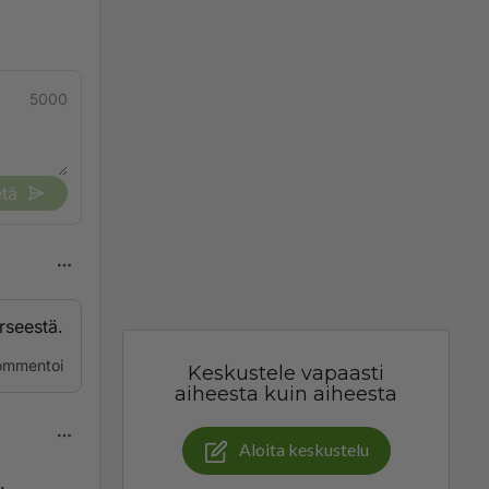
5000
tä
rseestä.
ommentoi
Keskustele vapaasti
aiheesta kuin aiheesta
Aloita keskustelu
.