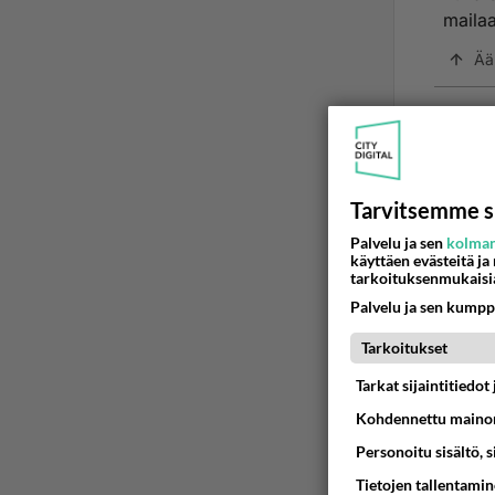
mailaa!
Ää
Tarvitsemme s
Palvelu ja sen
kolman
käyttäen evästeitä ja
tarkoituksenmukaisi
Palvelu ja sen kumpp
LUETUI
Tarkoitukset
PÄIVÄ
VI
Tarkat sijaintitiedo
Kohdennettu mainon
Mitä tuo
Personoitu sisältö, 
04.08.2026 
Tietojen tallentamine