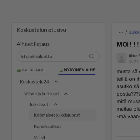
Keskustelun etusivu
Julkk
Aiheet listaus
MOi ! ! ! !
likka 
2001-
KAIKKI AIHEET
NYKYINEN AIHE
musta sä oo
teillä on 
Keskustelu24
asutko sä 
postia???
Viihde ja kulttuuri
mitä musa
Julkkikset
mailaa plea
Kotimaiset julkkisjuorut
-mä vaan
Kuninkaalliset
Missit