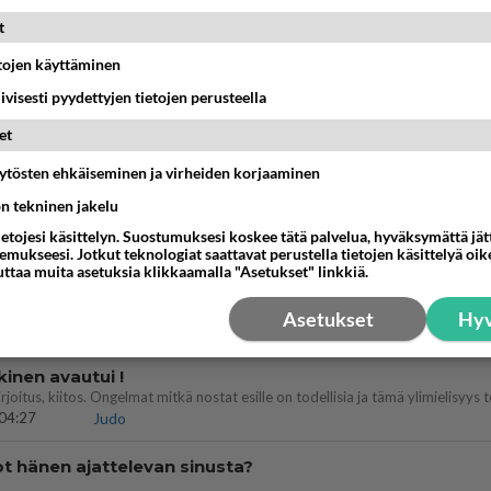
a ja kaivattuasi
t
??
18:50
Ikävä
etojen käyttäminen
iivisesti pyydettyjen tietojen perusteella
nykyään liian pitkä koulumatka
et
10:07
Lieksa
äytösten ehkäiseminen ja virheiden korjaaminen
ies
ön tekninen jakelu
lleen kun on oikea aika. Sitä ei voi mikään eikä kukaan estää <3 <3
ietojesi käsittelyn. Suostumuksesi koskee tätä palvelua, hyväksymättä jä
15:01
Ikävä
mukseesi. Jotkut teknologiat saattavat perustella tietojen käsittelyä oike
uttaa muita asetuksia klikkaamalla "Asetukset" linkkiä.
bisneksillä ei mene hyvin
Asetukset
Hyv
05:51
Kotimaiset julkkisjuorut
kinen avautui !
04:27
Judo
t hänen ajattelevan sinusta?