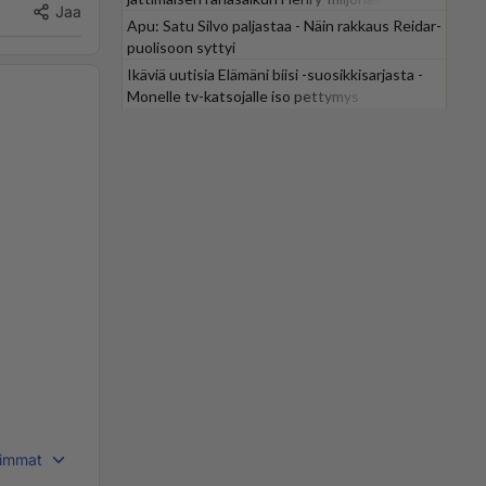
Jaa
Apu: Satu Silvo paljastaa - Näin rakkaus Reidar-
puolisoon syttyi
Ikäviä uutisia Elämäni biisi -suosikkisarjasta -
Monelle tv-katsojalle iso pettymys
immat