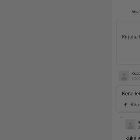
Anon
Kop
2001
Kenelle
Ään
m
2
kuka s