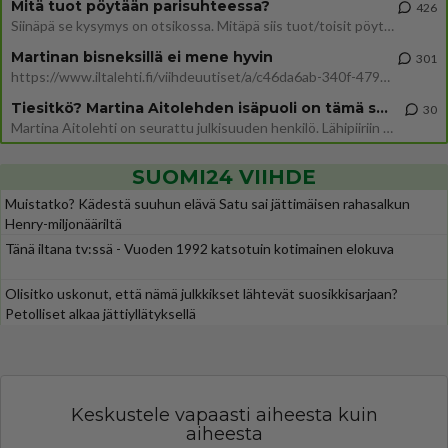
Mitä tuot pöytään parisuhteessa?
426
Siinäpä se kysymys on otsikossa. Mitäpä siis tuot/toisit pöytään parisuhteessa? Oletko mies vai nainen? Koetko sen mitä
Martinan bisneksillä ei mene hyvin
301
https://www.iltalehti.fi/viihdeuutiset/a/c46da6ab-340f-4790-aaa7-0865eed2336 Yrityksen konkurssihakemus on tullut kärä
Tiesitkö? Martina Aitolehden isäpuoli on tämä suosittu laulaja
30
Martina Aitolehti on seurattu julkisuuden henkilö. Lähipiiriin mahtuu muitakin tunnettuja henkilöitä. Tiesitkö, että Ma
SUOMI24 VIIHDE
Muistatko? Kädestä suuhun elävä Satu sai jättimäisen rahasalkun
Henry-miljonääriltä
Tänä iltana tv:ssä - Vuoden 1992 katsotuin kotimainen elokuva
Olisitko uskonut, että nämä julkkikset lähtevät suosikkisarjaan?
Petolliset alkaa jättiyllätyksellä
Keskustele vapaasti aiheesta kuin
aiheesta