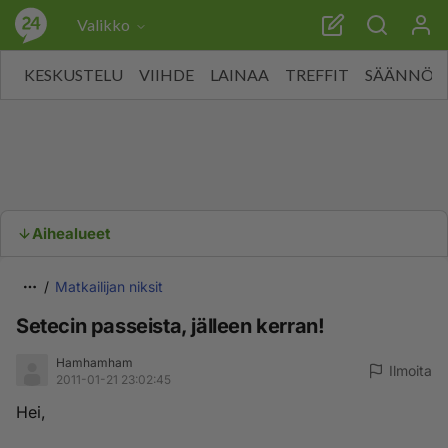
Valikko
KESKUSTELU
VIIHDE
LAINAA
TREFFIT
SÄÄNNÖT
Aihealueet
Matkailijan niksit
Setecin passeista, jälleen kerran!
Hamhamham
Ilmoita
2011-01-21 23:02:45
Hei,