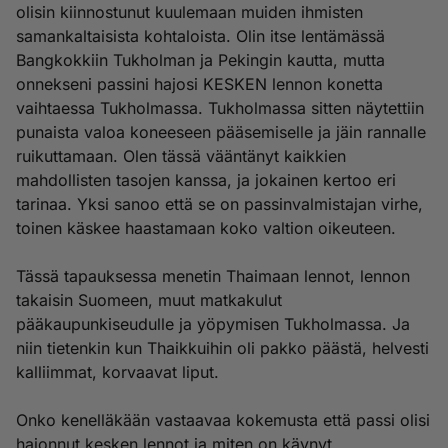
olisin kiinnostunut kuulemaan muiden ihmisten
samankaltaisista kohtaloista. Olin itse lentämässä
Bangkokkiin Tukholman ja Pekingin kautta, mutta
onnekseni passini hajosi KESKEN lennon konetta
vaihtaessa Tukholmassa. Tukholmassa sitten näytettiin
punaista valoa koneeseen pääsemiselle ja jäin rannalle
ruikuttamaan. Olen tässä vääntänyt kaikkien
mahdollisten tasojen kanssa, ja jokainen kertoo eri
tarinaa. Yksi sanoo että se on passinvalmistajan virhe,
toinen käskee haastamaan koko valtion oikeuteen.
Tässä tapauksessa menetin Thaimaan lennot, lennon
takaisin Suomeen, muut matkakulut
pääkaupunkiseudulle ja yöpymisen Tukholmassa. Ja
niin tietenkin kun Thaikkuihin oli pakko päästä, helvesti
kalliimmat, korvaavat liput.
Onko kenelläkään vastaavaa kokemusta että passi olisi
hajonnut kesken lennot ja miten on käynyt