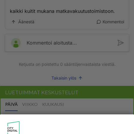
kaikki kuitit mukana matkavakuutustoimistoon.
Äänestä
Kommentoi
Kommentoi aloitusta...
Ketjusta on poistettu
0
sääntöjenvastaista viestiä.
Takaisin ylös
LUETUIMMAT KESKUSTELUT
PÄIVÄ
VIIKKO
KUUKAUSI
301
Martinan bisneksillä ei mene hyvin
1293
https://www.iltalehti.fi/viihdeuutiset/a/c46da6ab-340f-4790-aaa7-0865eed2336 Yrityksen konkurssihakemus on tullut kärä
05.08.2026 05:51
Kotimaiset julkkisjuorut