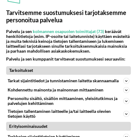
30
Tiesitkö? Martina Aitolehden isäpuoli on tämä suosittu laulaja
Tarvitsemme suostumuksesi tarjotaksemme
1067
Martina Aitolehti on seurattu julkisuuden henkilö. Lähipiiriin mahtuu muitakin tunnettuja henkilöitä. Tiesitkö, että Ma
personoitua palvelua
05.08.2026 07:23
Kotimaiset julkkisjuorut
Palvelu ja sen
kolmannen osapuolen toimittajat (73)
keräävät
64
Mitä töitä kaivattusi on tehnyt?
henkilötietoja (esim. IP-osoite tai laitetunniste) käyttäen evästeitä
877
😅
ja muita teknisiä keinoja tietojen tallentamiseen ja lukemiseen
05.08.2026 13:25
Ikävä
laitteellasi tarjotakseen sinulle tarkoituksenmukaisia mainoksia
ja parhaan mahdollisen asiakaskokemuksen.
72
Voiko meidän välit
Palvelu ja sen kumppanit tarvitsevat suostumuksesi seuraaviin:
871
Koskaan parantua tästä?
Tarkoitukset
05.08.2026 05:34
Ikävä
Tarkat sijaintitiedot ja tunnistaminen laitetta skannaamalla
427
Jos SDP ei voita reilusti, persut kumoavat demokratian Suomesta
738
Näin tekisi ainakin Rydman seuratessaan idolinsa Trumpin mallia https://www.is.fi/politiikka/art-2000012187244.html
Kohdennettu mainonta ja mainonnan mittaaminen
06.08.2026 09:02
Maailman menoa
Personoitu sisältö, sisällön mittaaminen, yleisötutkimus ja
palvelujen kehittäminen
47
Onko kaivattusi
Tietojen tallentaminen laitteelle ja/tai laitteella olevien
649
Kummallinen jossakin suhteessa?
tietojen käyttö
05.08.2026 17:47
Ikävä
Erityisominaisuudet
72
Mies, olenko ymmärtänyt oikein?
Tarkkojen sijaintitietojen käyttäminen