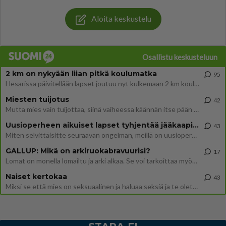
Aloita keskustelu
Osallistu keskusteluun
2 km on nykyään liian pitkä koulumatka
95
Hesarissa päivitellään lapset joutuu nyt kulkemaan 2 km kouluun jösses. Ruostefillarilla tuo matka menee vaikka miten äk
Miesten tuijotus
42
Mutta mies vain tuijottaa, siinä vaiheessa käännän itse pään pois. Mikä juttu? Yleensä jos joku tuijottaa tai katsoo, hä
Uusioperheen aikuiset lapset tyhjentää jääkaapin käydessään
43
Miten selvittäisitte seuraavan ongelman, meillä on uusioperhe, minulla teini-ikäiset lapset ja puolisolla aikuiset, jotk
GALLUP: Mikä on arkiruokabravuurisi?
17
Lomat on monella lomailtu ja arki alkaa. Se voi tarkoittaa myös sitä, että grillailut on grillattu ja palataan arjen ruo
Naiset kertokaa
43
Miksi se että mies on seksuaalinen ja haluaa seksiä ja te olette hänen mielestänne haluttava on vastenmielistä? Mikä sii