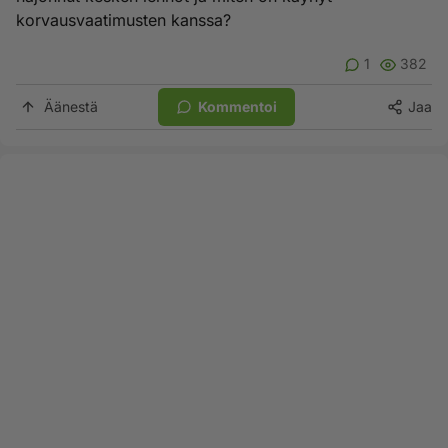
korvausvaatimusten kanssa?
1
382
Äänestä
Kommentoi
Jaa