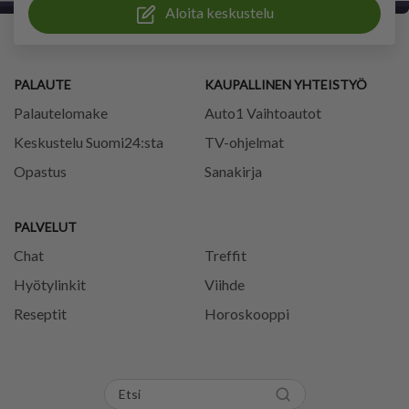
Aloita keskustelu
PALAUTE
KAUPALLINEN YHTEISTYÖ
Palautelomake
Auto1 Vaihtoautot
Keskustelu Suomi24:sta
TV-ohjelmat
Opastus
Sanakirja
PALVELUT
Chat
Treffit
Hyötylinkit
Viihde
Reseptit
Horoskooppi