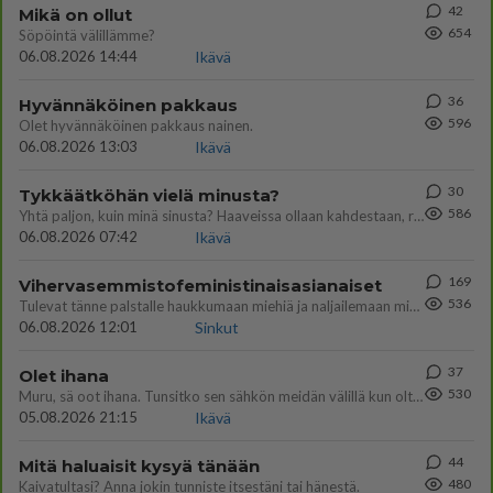
42
Mikä on ollut
654
Söpöintä välillämme?
06.08.2026 14:44
Ikävä
36
Hyvännäköinen pakkaus
596
Olet hyvännäköinen pakkaus nainen.
06.08.2026 13:03
Ikävä
30
Tykkäätköhän vielä minusta?
586
Yhtä paljon, kuin minä sinusta? Haaveissa ollaan kahdestaan, rauhassa ja lähennytään fyysisesti ja tutustutaan syvemmin
06.08.2026 07:42
Ikävä
169
Vihervasemmistofeministinaisasianaiset
536
Tulevat tänne palstalle haukkumaan miehiä ja naljailemaan miehelle, kehuvat olevansa heitä parempia. Itse asuvat MIEHE
06.08.2026 12:01
Sinkut
37
Olet ihana
530
Muru, sä oot ihana. Tunsitko sen sähkön meidän välillä kun oltiin ihan låhekkäin? 👩‍❤️‍👩❤️😼😘
05.08.2026 21:15
Ikävä
44
Mitä haluaisit kysyä tänään
480
Kaivatultasi? Anna jokin tunniste itsestäni tai hänestä.