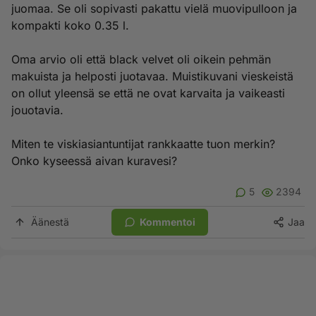
juomaa. Se oli sopivasti pakattu vielä muovipulloon ja
kompakti koko 0.35 l.
Oma arvio oli että black velvet oli oikein pehmän
makuista ja helposti juotavaa. Muistikuvani vieskeistä
on ollut yleensä se että ne ovat karvaita ja vaikeasti
jouotavia.
Miten te viskiasiantuntijat rankkaatte tuon merkin?
Onko kyseessä aivan kuravesi?
5
2394
Äänestä
Kommentoi
Jaa