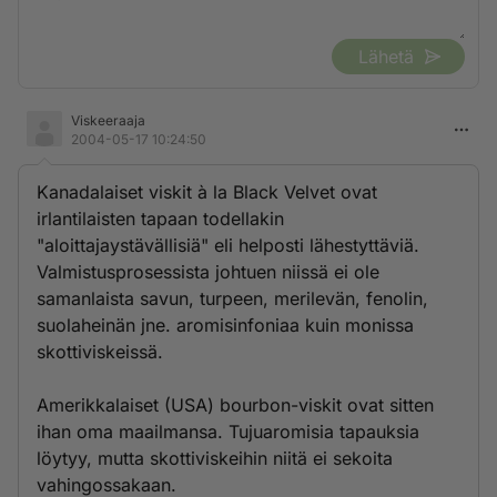
Lähetä
Viskeeraaja
2004-05-17 10:24:50
Kanadalaiset viskit à la Black Velvet ovat
irlantilaisten tapaan todellakin
"aloittajaystävällisiä" eli helposti lähestyttäviä.
Valmistusprosessista johtuen niissä ei ole
samanlaista savun, turpeen, merilevän, fenolin,
suolaheinän jne. aromisinfoniaa kuin monissa
skottiviskeissä.
Amerikkalaiset (USA) bourbon-viskit ovat sitten
ihan oma maailmansa. Tujuaromisia tapauksia
löytyy, mutta skottiviskeihin niitä ei sekoita
vahingossakaan.