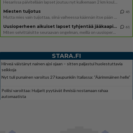
Hesarissa päivitellään lapset joutuu nyt kulkemaan 2 km kouluun jösses. Ruostefillarilla tuo matka menee vaikka miten äk
Miesten tuijotus
45
Mutta mies vain tuijottaa, siinä vaiheessa käännän itse pään pois. Mikä juttu? Yleensä jos joku tuijottaa tai katsoo, hä
Uusioperheen aikuiset lapset tyhjentää jääkaapin käydessään
61
Miten selvittäisitte seuraavan ongelman, meillä on uusioperhe, minulla teini-ikäiset lapset ja puolisolla aikuiset, jotk
STARA.FI
Hirveä väistänyt nainen ajoi ojaan – sitten paljastui huolestuttavia
seikkoja
Nyt tuli punainen varoitus 27 kaupunkiin Italiassa: ”Äärimmäinen helle”
Poliisi varoittaa: Huijarit pyytävät ihmisiä nostamaan rahaa
automaatista