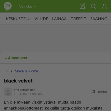
Valikko
KESKUSTELU
VIIHDE
LAINAA
TREFFIT
SÄÄNNÖT
Aihealueet
Ruoka ja juoma
black velvet
ensikertalainen
Ilmoita
2004-05-17 06:36:26
En ole mikään viskin ystävä, mutta päätin
ennakkoluulottomasti kokeilla tuota otsikon mukaista