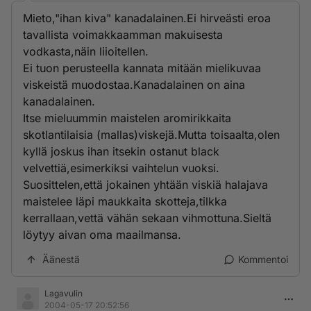
Mieto,"ihan kiva" kanadalainen.Ei hirveästi eroa
tavallista voimakkaamman makuisesta
vodkasta,näin liioitellen.
Ei tuon perusteella kannata mitään mielikuvaa
viskeistä muodostaa.Kanadalainen on aina
kanadalainen.
Itse mieluummin maistelen aromirikkaita
skotlantilaisia (mallas)viskejä.Mutta toisaalta,olen
kyllä joskus ihan itsekin ostanut black
velvettiä,esimerkiksi vaihtelun vuoksi.
Suosittelen,että jokainen yhtään viskiä halajava
maistelee läpi maukkaita skotteja,tilkka
kerrallaan,vettä vähän sekaan vihmottuna.Sieltä
löytyy aivan oma maailmansa.
Äänestä
Kommentoi
Lagavulin
2004-05-17 20:52:56