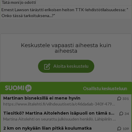
Tätä moni jo odotti
Ernest Lawson täräytti erikoisen heiton TTK-lehdistötilaisuudessa: "
Onko tässä tarkoituksena...?"
Keskustele vapaasti aiheesta kuin
aiheesta
Aloita keskustelu
Osallistu keskusteluun
Martinan bisneksillä ei mene hyvin
331
https://www.iltalehti.fi/viihdeuutiset/a/c46da6ab-340f-4790-aaa7-0865eed2336 Yrityksen konkurssihakemus on tullut kärä
Tiesitkö? Martina Aitolehden isäpuoli on tämä suosittu laulaja
34
Martina Aitolehti on seurattu julkisuuden henkilö. Lähipiiriin mahtuu muitakin tunnettuja henkilöitä. Tiesitkö, että Ma
2 km on nykyään liian pitkä koulumatka
109