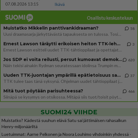
07.08.2026 13:15
Ikävä
Osallistu keskusteluun
Muistatko Mikkelin panttivankidraaman?
58
Uusi draamasarja järkyttävästä tapauksesta on tulossa. Tositapahtumiin perustuva sarja ammentaa vuoden 1986 Mikkelin pan
Ernest Lawson täräytti erikoisen heiton TTK-lehdistötilaisuudessa: " Onko tässä tarkoituksena...?"
3
Ernest Lawson esitteli uudet TTK-tähtioppilaat ja opettajat torstaina 6.8. lehdistölle. Tulevalla kaudella on yksi hausk
Jos SDP ei voita reilusti, persut kumoavat demokratian Suomesta
620
Näin tekisi ainakin Rydman seuratessaan idolinsa Trumpin mallia https://www.is.fi/politiikka/art-2000012187244.html
Uuden TTK-juontajan ympärillä epätietoisuus sakenee - Nyt MTV hämmentää soppaa
37
TTK tulee taas tänä syksynä. Ohjelman uudet tähtioppilaat julkistetaan torstaina 6. elokuuta klo 14 alkavassa lehdistö
Mitä tuot pöytään parisuhteessa?
466
Siinäpä se kysymys on otsikossa. Mitäpä siis tuot/toisit pöytään parisuhteessa? Oletko mies vai nainen? Koetko sen mitä
SUOMI24 VIIHDE
Muistatko? Kädestä suuhun elävä Satu sai jättimäisen rahasalkun
Henry-miljonääriltä
Luetuimmat: Aarne Pelkonen ja Noora Louhimo vihdoinkin yhdessä -