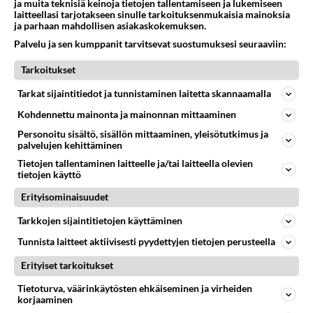
ja muita teknisiä keinoja tietojen tallentamiseen ja lukemiseen
laitteellasi tarjotakseen sinulle tarkoituksenmukaisia mainoksia
Tämä on vain sinun mielipiteesi.Itse taas tykkään
ja parhaan mahdollisen asiakaskokemuksen.
black velvetistä.20 vuotta meni mutta oli pakko
Palvelu ja sen kumppanit tarvitsevat suostumuksesi seuraaviin:
vastata😄
Tarkoitukset
Äänestä
Kommentoi
Tarkat sijaintitiedot ja tunnistaminen laitetta skannaamalla
Anonyymi00005
Kohdennettu mainonta ja mainonnan mittaaminen
2026-04-17 21:20:58
Personoitu sisältö, sisällön mittaaminen, yleisötutkimus ja
palvelujen kehittäminen
Oikein hyvää on.
Tietojen tallentaminen laitteelle ja/tai laitteella olevien
tietojen käyttö
Äänestä
Kommentoi
Erityisominaisuudet
Tarkkojen sijaintitietojen käyttäminen
Kommentoi aloitusta...
Tunnista laitteet aktiivisesti pyydettyjen tietojen perusteella
Erityiset tarkoitukset
Ketjusta on poistettu
0
sääntöjenvastaista viestiä.
Tietoturva, väärinkäytösten ehkäiseminen ja virheiden
korjaaminen
Takaisin ylös