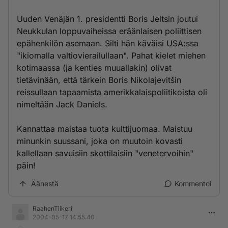
Uuden Venäjän 1. presidentti Boris Jeltsin joutui
Neukkulan loppuvaiheissa eräänlaisen poliittisen
epähenkilön asemaan. Silti hän käväisi USA:ssa
"ikiomalla valtiovierailullaan". Pahat kielet miehen
kotimaassa (ja kenties muuallakin) olivat
tietävinään, että tärkein Boris Nikolajevitšin
reissullaan tapaamista amerikkalaispoliitikoista oli
nimeltään Jack Daniels.
Kannattaa maistaa tuota kulttijuomaa. Maistuu
minunkin suussani, joka on muutoin kovasti
kallellaan savuisiin skottilaisiin "venetervoihin"
päin!
Äänestä
Kommentoi
RaahenTiikeri
2004-05-17 14:55:40