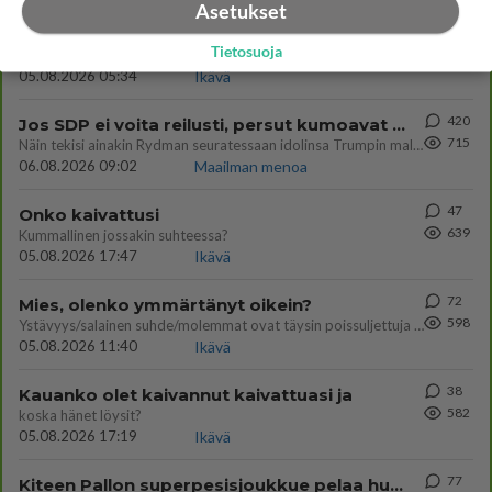
Asetukset
71
Voiko meidän välit
Tietosuoja
857
Koskaan parantua tästä?
05.08.2026 05:34
Ikävä
420
Jos SDP ei voita reilusti, persut kumoavat demokratian Suomesta
715
Näin tekisi ainakin Rydman seuratessaan idolinsa Trumpin mallia https://www.is.fi/politiikka/art-2000012187244.html
06.08.2026 09:02
Maailman menoa
47
Onko kaivattusi
639
Kummallinen jossakin suhteessa?
05.08.2026 17:47
Ikävä
72
Mies, olenko ymmärtänyt oikein?
598
Ystävyys/salainen suhde/molemmat ovat täysin poissuljettuja asioita? Nainen
05.08.2026 11:40
Ikävä
38
Kauanko olet kaivannut kaivattuasi ja
582
koska hänet löysit?
05.08.2026 17:19
Ikävä
77
Kiteen Pallon superpesisjoukkue pelaa huumeiden vaikutuksen alaisena