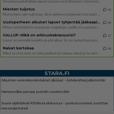
Hesarissa päivitellään lapset joutuu nyt kulkemaan 2 km kouluun jösses. Ruostefillarilla tuo matka menee vaikka miten äk
Miesten tuijotus
41
Mutta mies vain tuijottaa, siinä vaiheessa käännän itse pään pois. Mikä juttu? Yleensä jos joku tuijottaa tai katsoo, hä
Uusioperheen aikuiset lapset tyhjentää jääkaapin käydessään
43
Miten selvittäisitte seuraavan ongelman, meillä on uusioperhe, minulla teini-ikäiset lapset ja puolisolla aikuiset, jotk
GALLUP: Mikä on arkiruokabravuurisi?
17
Lomat on monella lomailtu ja arki alkaa. Se voi tarkoittaa myös sitä, että grillailut on grillattu ja palataan arjen ruo
Naiset kertokaa
43
Miksi se että mies on seksuaalinen ja haluaa seksiä ja te olette hänen mielestänne haluttava on vastenmielistä? Mikä sii
STARA.FI
Aikuisten vesirokkorokotukset alkoivat – kohderyhmä julkistettiin
Hämeensillan patsaat puettiin suomirockiin
Suuria räjähdyksiä Kittilässä elokuussa – puolustusvoimat suorittaa
massaräjäytyksiä