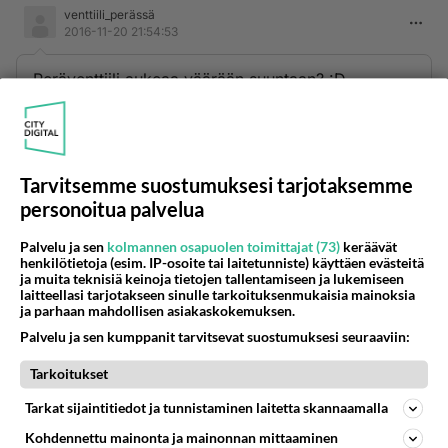
venttiili_perässä
2016-11-20 21:54:53
Peräventtiili aukeaa väärään suuntaan? :D
Äänestä
Kommentoi
Anonyymi
Tarvitsemme suostumuksesi tarjotaksemme
2022-03-26 12:35:40
personoitua palvelua
Vaikka viestiketju on ikivanha, niin vahvistan, että
Palvelu ja sen
kolmannen osapuolen toimittajat (73)
keräävät
yllä mainittu Harryn pyörähuolto on luotettava ja
henkilötietoja (esim. IP-osoite tai laitetunniste) käyttäen evästeitä
kohtuuhintainen. Just taannoin huollatin pyöräni
ja muita teknisiä keinoja tietojen tallentamiseen ja lukemiseen
laitteellasi tarjotakseen sinulle tarkoituksenmukaisia mainoksia
siellä. Ei kuitenkaan toimi enää Jokikadulla vaan
ja parhaan mahdollisen asiakaskokemuksen.
nykyään osoitteessa Sibeliuksenbulevardi 3.
Palvelu ja sen kumppanit tarvitsevat suostumuksesi seuraaviin:
Äänestä
Kommentoi
Tarkoitukset
Tarkat sijaintitiedot ja tunnistaminen laitetta skannaamalla
Kommentoi aloitusta...
Kohdennettu mainonta ja mainonnan mittaaminen