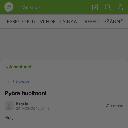
Valikko
KESKUSTELU
VIIHDE
LAINAA
TREFFIT
SÄÄNNÖT
Aihealueet
Porvoo
Pyörä huoltoon!
Bicycle
Ilmoita
2011-03-06 10:27:43
Hei,