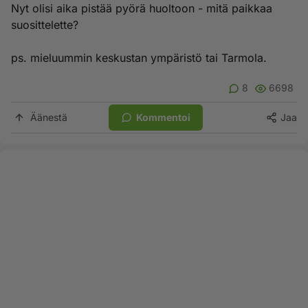
Nyt olisi aika pistää pyörä huoltoon - mitä paikkaa
suosittelette?
ps. mieluummin keskustan ympäristö tai Tarmola.
8
6698
Äänestä
Kommentoi
Jaa