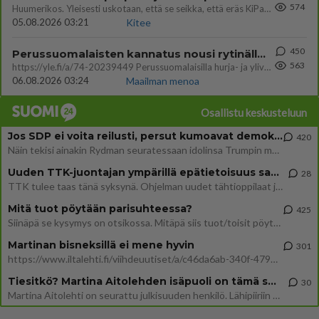
574
Huumerikos. Yleisesti uskotaan, että se seikka, että eräs KiPan pelaaja kärähtää huumeista, on vain jäävuoren huippu. M
05.08.2026 03:21
Kitee
450
Perussuomalaisten kannatus nousi rytinällä Ylen tänään julkaisemassa tuoreimmassa gallup-kyselyssä.
563
https://yle.fi/a/74-20239449 Perussuomalaisilla hurja- ja ylivoimaisesti suurin nousu tässä uudessa Ylen gallupissa. Kyl
06.08.2026 03:24
Maailman menoa
Osallistu keskusteluun
Jos SDP ei voita reilusti, persut kumoavat demokratian Suomesta
420
Näin tekisi ainakin Rydman seuratessaan idolinsa Trumpin mallia https://www.is.fi/politiikka/art-2000012187244.html
Uuden TTK-juontajan ympärillä epätietoisuus sakenee - Nyt MTV hämmentää soppaa
28
TTK tulee taas tänä syksynä. Ohjelman uudet tähtioppilaat julkistetaan torstaina 6. elokuuta klo 14 alkavassa lehdistö
Mitä tuot pöytään parisuhteessa?
425
Siinäpä se kysymys on otsikossa. Mitäpä siis tuot/toisit pöytään parisuhteessa? Oletko mies vai nainen? Koetko sen mitä
Martinan bisneksillä ei mene hyvin
301
https://www.iltalehti.fi/viihdeuutiset/a/c46da6ab-340f-4790-aaa7-0865eed2336 Yrityksen konkurssihakemus on tullut kärä
Tiesitkö? Martina Aitolehden isäpuoli on tämä suosittu laulaja
30
Martina Aitolehti on seurattu julkisuuden henkilö. Lähipiiriin mahtuu muitakin tunnettuja henkilöitä. Tiesitkö, että Ma