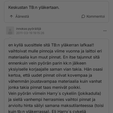
Keskustan TB:n yläkertaan.
Äänestä
Kommentoi
innokas pyöräilijä
2011-03-19 19:15:26
en kyllä suosittele sitä TB:n yläkerran lafkaa!!
vaihtoivat mulle pinnoja viime vuonna ja laittoi eri
materiaalia kun muut pinnat. En itse tajunnut sitä
ennenkuin vein pyörän parin kk:n jälkeen
yksiyiselle korjaajalle saman vian takia. Hän osasi
kertoa, että uudet pinnat olivat kovempaa ja
vähemmän joustavampaa materiaalia kuin vanhat
jonka takia pinnat taas menivät poikki.
Vein pyörän viimein Harry´s cykeliin (jokikadulla)
ja siellä vanhempi herrasmies vaihtoi pinnat ja
arvioitu hinta säilyi samana maksutilanteessa (toisi
kuin tb:n yläkerrassa). Eli Harry´s cykeliä