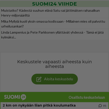
SUOMI24 VIIHDE
Muistatko? Kädestä suuhun elävä Satu sai jättimäisen rahasalkun
Henry-miljonääriltä
Mika Myllylä kuoli yksin omassa kodissaan - Millainen mies oli palvottu
urheilusankari?
Linda Lampenius ja Pete Parkkonen yllättävät yhdessä - Tämä ei jätä
kylmäksi...
Keskustele vapaasti aiheesta kuin
aiheesta
Aloita keskustelu
Osallistu keskusteluun
2 km on nykyään liian pitkä koulumatka
95