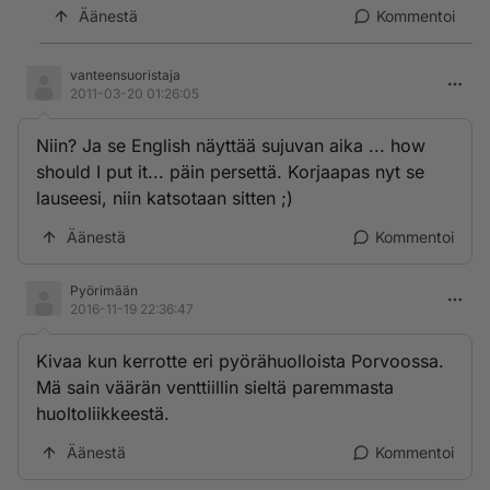
Äänestä
Kommentoi
vanteensuoristaja
2011-03-20 01:26:05
Niin? Ja se English näyttää sujuvan aika ... how
should I put it... päin persettä. Korjaapas nyt se
lauseesi, niin katsotaan sitten ;)
Äänestä
Kommentoi
Pyörimään
2016-11-19 22:36:47
Kivaa kun kerrotte eri pyörähuolloista Porvoossa.
Mä sain väärän venttiillin sieltä paremmasta
huoltoliikkeestä.
Äänestä
Kommentoi