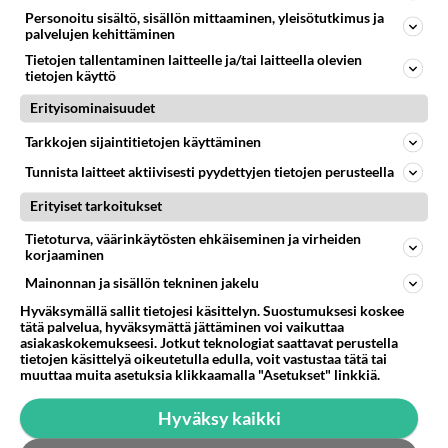
Personoitu sisältö, sisällön mittaaminen, yleisötutkimus ja
palvelujen kehittäminen
Ketjusta on poistettu
0
sääntöjenvastaista viestiä.
Tietojen tallentaminen laitteelle ja/tai laitteella olevien
tietojen käyttö
Takaisin ylös
Erityisominaisuudet
Tarkkojen sijaintitietojen käyttäminen
LUETUIMMAT KESKUSTELUT
Tunnista laitteet aktiivisesti pyydettyjen tietojen perusteella
PÄIVÄ
VIIKKO
KUUKAUSI
Erityiset tarkoitukset
301
Martinan bisneksillä ei mene hyvin
Tietoturva, väärinkäytösten ehkäiseminen ja virheiden
1273
https://www.iltalehti.fi/viihdeuutiset/a/c46da6ab-340f-4790-aaa7-0865eed2336 Yrityksen konkurssihakemus on tullut kärä
korjaaminen
05.08.2026 05:51
Kotimaiset julkkisjuorut
Mainonnan ja sisällön tekninen jakelu
Hyväksymällä sallit tietojesi käsittelyn. Suostumuksesi koskee
30
Tiesitkö? Martina Aitolehden isäpuoli on tämä suosittu laulaja
tätä palvelua, hyväksymättä jättäminen voi vaikuttaa
1057
Martina Aitolehti on seurattu julkisuuden henkilö. Lähipiiriin mahtuu muitakin tunnettuja henkilöitä. Tiesitkö, että Ma
asiakaskokemukseesi. Jotkut teknologiat saattavat perustella
05.08.2026 07:23
Kotimaiset julkkisjuorut
tietojen käsittelyä oikeutetulla edulla, voit vastustaa tätä tai
muuttaa muita asetuksia klikkaamalla "Asetukset" linkkiä.
64
Mitä töitä kaivattusi on tehnyt?
867
Hyväksy kaikki
😅
05.08.2026 13:25
Ikävä