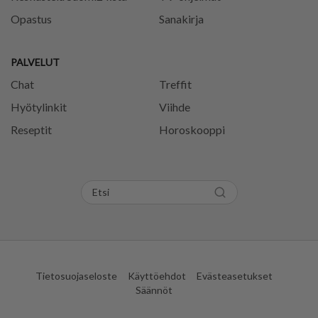
Opastus
Sanakirja
PALVELUT
Chat
Treffit
Hyötylinkit
Viihde
Reseptit
Horoskooppi
Tietosuojaseloste
Käyttöehdot
Evästeasetukset
Säännöt