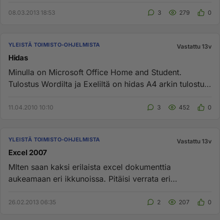
sähköpostia joka olis...
08.03.2013 18:53
3
279
0
YLEISTÄ TOIMISTO-OHJELMISTA
Vastattu 13v
Hidas
Minulla on Microsoft Office Home and Student.
Tulostus Wordilta ja Exeliltä on hidas A4 arkin tulostus
kestää yli 2 mi...
11.04.2010 10:10
3
452
0
YLEISTÄ TOIMISTO-OHJELMISTA
Vastattu 13v
Excel 2007
MIten saan kaksi erilaista excel dokumenttia
aukeamaan eri ikkunoissa. Pitäisi verrata eri
taulukkoja, mutta nyt ei onni...
26.02.2013 06:35
2
207
0