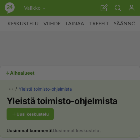
Valikko
KESKUSTELU
VIIHDE
LAINAA
TREFFIT
SÄÄNNÖT
Aihealueet
Yleistä toimisto-ohjelmista
Yleistä toimisto-ohjelmista
Uusi keskustelu
Uusimmat kommentit
Uusimmat keskustelut