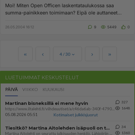
Moi! Miten Open Officen laskentataulukossa saa
summa-painikkeen toimimaan? Eipä ole auttaneet
mitkään konstit, herjaa ai...
26.05.2004 16:12
9
5449
0
4
/
30
LUETUIMMAT KESKUSTELUT
PÄIVÄ
VIIKKO
KUUKAUSI
327
Martinan bisneksillä ei mene hyvin
1648
https://www.iltalehti.fi/viihdeuutiset/a/c46da6ab-340f-4790-aaa7-0865eed2336 Yrityksen konkurssihakemus on tullut kärä
05.08.2026 05:51
Kotimaiset julkkisjuorut
34
Tiesitkö? Martina Aitolehden isäpuoli on tämä suosittu laulaja
1360
Martina Aitolehti on seurattu julkisuuden henkilö. Lähipiiriin mahtuu muitakin tunnettuja henkilöitä. Tiesitkö, että Ma