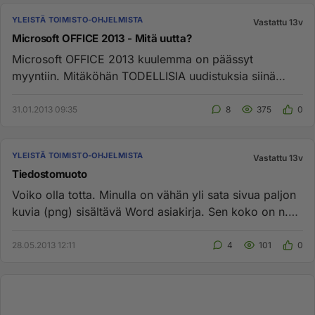
YLEISTÄ TOIMISTO-OHJELMISTA
Vastattu 13v
Microsoft OFFICE 2013 - Mitä uutta?
Microsoft OFFICE 2013 kuulemma on päässyt
myyntiin. Mitäköhän TODELLISIA uudistuksia siinä
mahtaa olla verrattuna vanhe...
31.01.2013 09:35
8
375
0
YLEISTÄ TOIMISTO-OHJELMISTA
Vastattu 13v
Tiedostomuoto
Voiko olla totta. Minulla on vähän yli sata sivua paljon
kuvia (png) sisältävä Word asiakirja. Sen koko on n.
40 mgt. Ku...
28.05.2013 12:11
4
101
0