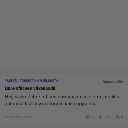
YLEISTÄ TOIMISTO-OHJELMISTA
Vastattu 13v
Libre officeen viivakoodit
Hei, saako Libre officen uusimpaan versioon jotenkin
automaattisesti viivakoodin kun näppäilen
numerosarjan...
22.05.2013 10:23
3
278
0