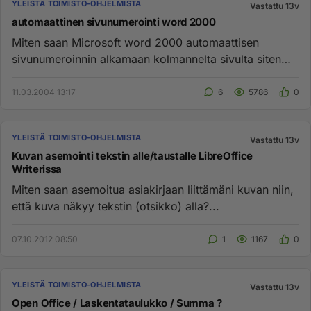
YLEISTÄ TOIMISTO-OHJELMISTA
Vastattu 13v
automaattinen sivunumerointi word 2000
Miten saan Microsoft word 2000 automaattisen
sivunumeroinnin alkamaan kolmannelta sivulta siten
että sivunumeroksi tulee...
11.03.2004 13:17
6
5786
0
YLEISTÄ TOIMISTO-OHJELMISTA
Vastattu 13v
Kuvan asemointi tekstin alle/taustalle LibreOffice
Writerissa
Miten saan asemoitua asiakirjaan liittämäni kuvan niin,
että kuva näkyy tekstin (otsikko) alla?...
07.10.2012 08:50
1
1167
0
YLEISTÄ TOIMISTO-OHJELMISTA
Vastattu 13v
Open Office / Laskentataulukko / Summa ?