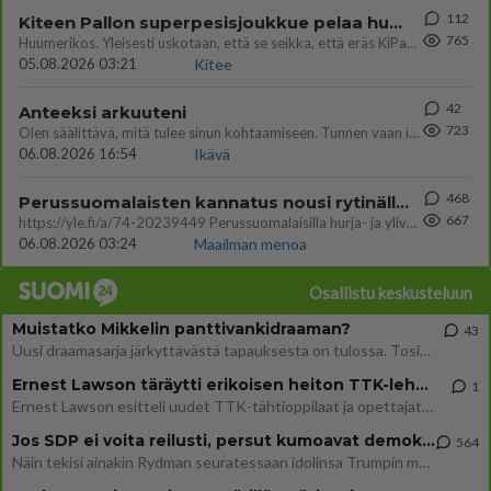
112
Kiteen Pallon superpesisjoukkue pelaa huumeiden vaikutuksen alaisena
765
Huumerikos. Yleisesti uskotaan, että se seikka, että eräs KiPan pelaaja kärähtää huumeista, on vain jäävuoren huippu. M
05.08.2026 03:21
Kitee
42
Anteeksi arkuuteni
723
Olen säälittävä, mitä tulee sinun kohtaamiseen. Tunnen vaan itseni todella epävarmaksi sun kanssa. Jos minun olisi pitän
06.08.2026 16:54
Ikävä
468
Perussuomalaisten kannatus nousi rytinällä Ylen tänään julkaisemassa tuoreimmassa gallup-kyselyssä.
667
https://yle.fi/a/74-20239449 Perussuomalaisilla hurja- ja ylivoimaisesti suurin nousu tässä uudessa Ylen gallupissa. Kyl
06.08.2026 03:24
Maailman menoa
Osallistu keskusteluun
Muistatko Mikkelin panttivankidraaman?
43
Uusi draamasarja järkyttävästä tapauksesta on tulossa. Tositapahtumiin perustuva sarja ammentaa vuoden 1986 Mikkelin pan
Ernest Lawson täräytti erikoisen heiton TTK-lehdistötilaisuudessa: " Onko tässä tarkoituksena...?"
1
Ernest Lawson esitteli uudet TTK-tähtioppilaat ja opettajat torstaina 6.8. lehdistölle. Tulevalla kaudella on yksi hausk
Jos SDP ei voita reilusti, persut kumoavat demokratian Suomesta
564
Näin tekisi ainakin Rydman seuratessaan idolinsa Trumpin mallia https://www.is.fi/politiikka/art-2000012187244.html