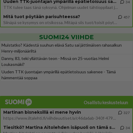
Uuden TTK-juontajan ympärillä epätietoisuus sakenee - Nyt MTV hämmentää soppaa
34
TTK tulee taas tänä syksynä. Ohjelman uudet tähtioppilaat julkistetaan torstaina 6. elokuuta klo 14 alkavassa lehdistö
Mitä tuot pöytään parisuhteessa?
457
Siinäpä se kysymys on otsikossa. Mitäpä siis tuot/toisit pöytään parisuhteessa? Oletko mies vai nainen? Koetko sen mitä
SUOMI24 VIIHDE
Muistatko? Kädestä suuhun elävä Satu sai jättimäisen rahasalkun
Henry-miljonääriltä
Danny, 83, teki yllättävän teon - Missä on 25-vuotias Helmi
Loukasmäki?
Uuden TTK-juontajan ympärillä epätietoisuus sakenee - Tämä
hämmentää soppaa
Osallistu keskusteluun
Martinan bisneksillä ei mene hyvin
327
https://www.iltalehti.fi/viihdeuutiset/a/c46da6ab-340f-4790-aaa7-0865eed2336 Yrityksen konkurssihakemus on tullut kärä
Tiesitkö? Martina Aitolehden isäpuoli on tämä suosittu laulaja
34