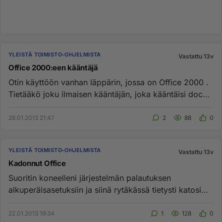
YLEISTÄ TOIMISTO-OHJELMISTA
Vastattu 13v
Office 2000:een kääntäjä
Otin käyttöön vanhan läppärin, jossa on Office 2000 .
Tietääkö joku ilmaisen kääntäjän, joka kääntäisi docx
ja muut vast...
28.01.2013 21:47
2
88
0
YLEISTÄ TOIMISTO-OHJELMISTA
Vastattu 13v
Kadonnut Office
Suoritin koneelleni järjestelmän palautuksen
alkuperäisasetuksiin ja siinä rytäkässä tietysti katosi
koko Office 2007 pa...
22.01.2013 19:34
1
128
0