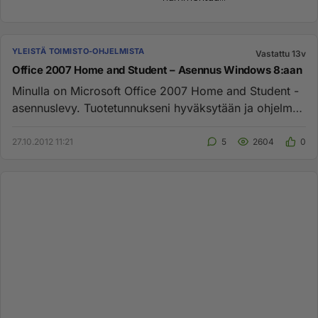
YLEISTÄ TOIMISTO-OHJELMISTA
Vastattu 13v
Office 2007 Home and Student – Asennus Windows 8:aan
Minulla on Microsoft Office 2007 Home and Student -
asennuslevy. Tuotetunnukseni hyväksytään ja ohjelmaa
aletaan asentaa....
27.10.2012 11:21
5
2604
0