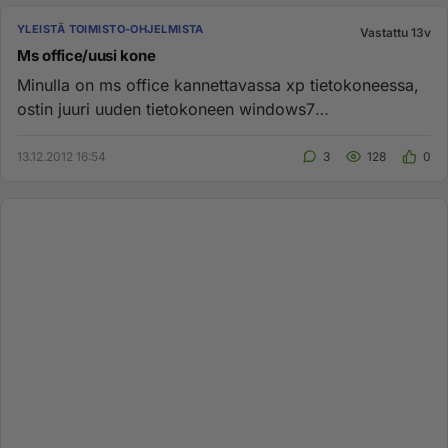
YLEISTÄ TOIMISTO-OHJELMISTA
Vastattu 13v
Ms office/uusi kone
Minulla on ms office kannettavassa xp tietokoneessa,
ostin juuri uuden tietokoneen windows7
käyttöjärjestelmällä. Onko t...
13.12.2012 16:54
3
128
0