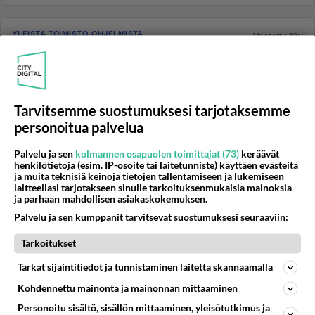
YLEISTÄ TOIMISTO-OHJELMISTA
Vastattu 13v
Miten tasarivinvälit
Minulla on käytössä Libreoffice. Tässä niin kuin
muissakin officeissa on asetuksissa, että tekstissä
enterin jälkeen tul...
Tarvitsemme suostumuksesi tarjotaksemme
11.01.2013 16:10
2
77
0
personoitua palvelua
Palvelu ja sen
kolmannen osapuolen toimittajat (73)
keräävät
henkilötietoja (esim. IP-osoite tai laitetunniste) käyttäen evästeitä
OFFICE-OHJELMAT
Vastattu 13v
ja muita teknisiä keinoja tietojen tallentamiseen ja lukemiseen
Automaattinen varmuuskopiointi toiselle asemalle?
laitteellasi tarjotakseen sinulle tarkoituksenmukaisia mainoksia
ja parhaan mahdollisen asiakaskokemuksen.
Onko mahdollista tehdä jokin sellainen temppu että
Palvelu ja sen kumppanit tarvitsevat suostumuksesi seuraaviin:
asiakirja (yleensä Excel-taulukko) suljetaan niin se
varmuuskopioitui...
Tarkoitukset
08.11.2012 10:23
2
368
0
Tarkat sijaintitiedot ja tunnistaminen laitetta skannaamalla
Kohdennettu mainonta ja mainonnan mittaaminen
YLEISTÄ TOIMISTO-OHJELMISTA
Personoitu sisältö, sisällön mittaaminen, yleisötutkimus ja
Vastattu 13v