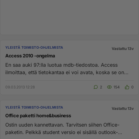
YLEISTÄ TOIMISTO-OHJELMISTA
Vastattu 13v
Access 2010 -ongelma
En saa auki 97:lla luotua mdb-tiedostoa. Access
ilmoittaa, että tietokantaa ei voi avata, koska se on
luotu sovelluksen ...
09.03.2013 12:28
2
154
0
YLEISTÄ TOIMISTO-OHJELMISTA
Vastattu 13v
Office paketti home&business
Ostin uuden kannettavan. Tarvitsen siihen Office-
paketin. Pelkkä student versio ei sisällä outlook-