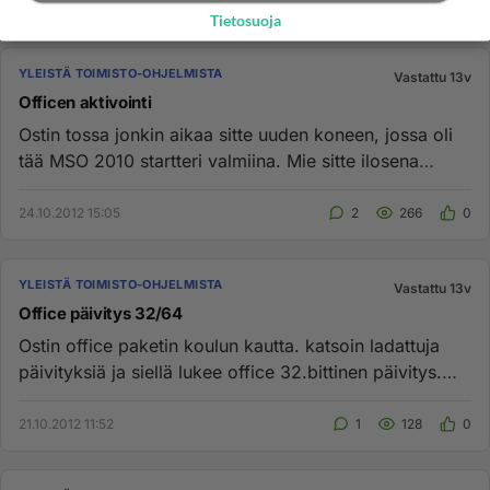
Tietosuoja
YLEISTÄ TOIMISTO-OHJELMISTA
Vastattu 13v
Officen aktivointi
Ostin tossa jonkin aikaa sitte uuden koneen, jossa oli
tää MSO 2010 startteri valmiina. Mie sitte ilosena
kysäsen vanhem...
24.10.2012 15:05
2
266
0
YLEISTÄ TOIMISTO-OHJELMISTA
Vastattu 13v
Office päivitys 32/64
Ostin office paketin koulun kautta. katsoin ladattuja
päivityksiä ja siellä lukee office 32.bittinen päivitys.
Kone on W...
21.10.2012 11:52
1
128
0