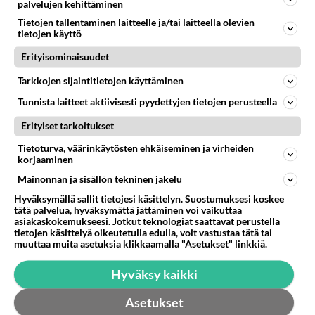
palvelujen kehittäminen
Laskutuspohja
Tietojen tallentaminen laitteelle ja/tai laitteella olevien
Hei Mahtaisiko netistä löytyä ilmaista laskupohjaa,
tietojen käyttö
pitäisi tehdä yksi virallisen näköinen lasku, missä olisi
Erityisominaisuudet
tiedot vä...
06.10.2005 14:55
8
14377
0
Tarkkojen sijaintitietojen käyttäminen
Tunnista laitteet aktiivisesti pyydettyjen tietojen perusteella
Erityiset tarkoitukset
Tietoturva, väärinkäytösten ehkäiseminen ja virheiden
korjaaminen
Mainonnan ja sisällön tekninen jakelu
Hyväksymällä sallit tietojesi käsittelyn. Suostumuksesi koskee
tätä palvelua, hyväksymättä jättäminen voi vaikuttaa
asiakaskokemukseesi. Jotkut teknologiat saattavat perustella
tietojen käsittelyä oikeutetulla edulla, voit vastustaa tätä tai
muuttaa muita asetuksia klikkaamalla "Asetukset" linkkiä.
Hyväksy kaikki
Asetukset