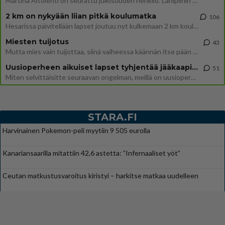
Martina Aitolehti on seurattu julkisuuden henkilö. Lähipiiriin mahtuu muitakin tunnettuja henkilöitä. Tiesitkö, että Ma
2 km on nykyään liian pitkä koulumatka
106
Hesarissa päivitellään lapset joutuu nyt kulkemaan 2 km kouluun jösses. Ruostefillarilla tuo matka menee vaikka miten äk
Miesten tuijotus
43
Mutta mies vain tuijottaa, siinä vaiheessa käännän itse pään pois. Mikä juttu? Yleensä jos joku tuijottaa tai katsoo, hä
Uusioperheen aikuiset lapset tyhjentää jääkaapin käydessään
51
Miten selvittäisitte seuraavan ongelman, meillä on uusioperhe, minulla teini-ikäiset lapset ja puolisolla aikuiset, jotk
STARA.FI
Harvinainen Pokemon-peli myytiin 9 505 eurolla
Kanariansaarilla mitattiin 42,6 astetta: ”Infernaaliset yöt”
Ceutan matkustusvaroitus kiristyi – harkitse matkaa uudelleen