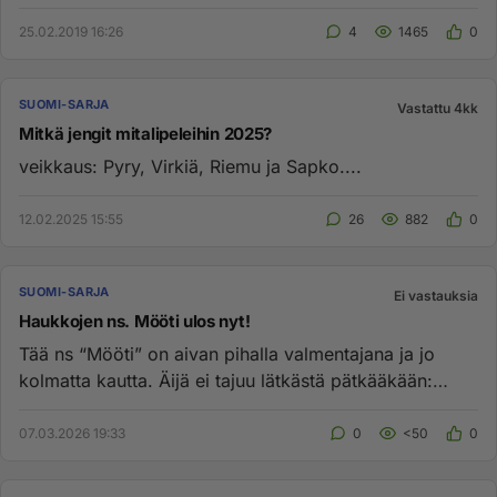
voittoa pää...
25.02.2019 16:26
4
1465
0
SUOMI-SARJA
Vastattu 4kk
Mitkä jengit mitalipeleihin 2025?
veikkaus: Pyry, Virkiä, Riemu ja Sapko....
12.02.2025 15:55
26
882
0
SUOMI-SARJA
Ei vastauksia
Haukkojen ns. Mööti ulos nyt!
Tää ns “Mööti” on aivan pihalla valmentajana ja jo
kolmatta kautta. Äijä ei tajuu lätkästä pätkääkään:
kenen ympärille ...
07.03.2026 19:33
0
<50
0