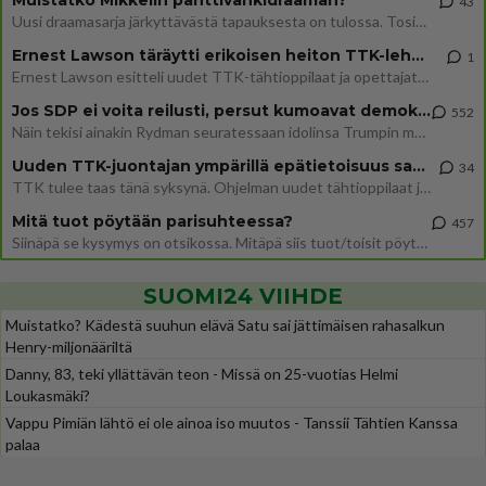
Muistatko Mikkelin panttivankidraaman?
43
Uusi draamasarja järkyttävästä tapauksesta on tulossa. Tositapahtumiin perustuva sarja ammentaa vuoden 1986 Mikkelin pan
Ernest Lawson täräytti erikoisen heiton TTK-lehdistötilaisuudessa: " Onko tässä tarkoituksena...?"
1
Ernest Lawson esitteli uudet TTK-tähtioppilaat ja opettajat torstaina 6.8. lehdistölle. Tulevalla kaudella on yksi hausk
Jos SDP ei voita reilusti, persut kumoavat demokratian Suomesta
552
Näin tekisi ainakin Rydman seuratessaan idolinsa Trumpin mallia https://www.is.fi/politiikka/art-2000012187244.html
Uuden TTK-juontajan ympärillä epätietoisuus sakenee - Nyt MTV hämmentää soppaa
34
TTK tulee taas tänä syksynä. Ohjelman uudet tähtioppilaat julkistetaan torstaina 6. elokuuta klo 14 alkavassa lehdistö
Mitä tuot pöytään parisuhteessa?
457
Siinäpä se kysymys on otsikossa. Mitäpä siis tuot/toisit pöytään parisuhteessa? Oletko mies vai nainen? Koetko sen mitä
SUOMI24 VIIHDE
Muistatko? Kädestä suuhun elävä Satu sai jättimäisen rahasalkun
Henry-miljonääriltä
Danny, 83, teki yllättävän teon - Missä on 25-vuotias Helmi
Loukasmäki?
Vappu Pimiän lähtö ei ole ainoa iso muutos - Tanssii Tähtien Kanssa
palaa