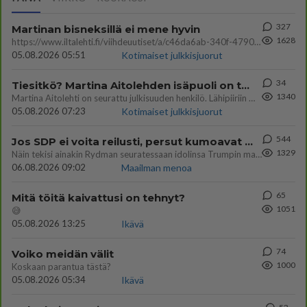
327
Martinan bisneksillä ei mene hyvin
1628
https://www.iltalehti.fi/viihdeuutiset/a/c46da6ab-340f-4790-aaa7-0865eed2336 Yrityksen konkurssihakemus on tullut kärä
05.08.2026 05:51
Kotimaiset julkkisjuorut
34
Tiesitkö? Martina Aitolehden isäpuoli on tämä suosittu laulaja
1340
Martina Aitolehti on seurattu julkisuuden henkilö. Lähipiiriin mahtuu muitakin tunnettuja henkilöitä. Tiesitkö, että Ma
05.08.2026 07:23
Kotimaiset julkkisjuorut
544
Jos SDP ei voita reilusti, persut kumoavat demokratian Suomesta
1329
Näin tekisi ainakin Rydman seuratessaan idolinsa Trumpin mallia https://www.is.fi/politiikka/art-2000012187244.html
06.08.2026 09:02
Maailman menoa
65
Mitä töitä kaivattusi on tehnyt?
1051
😅
05.08.2026 13:25
Ikävä
74
Voiko meidän välit
1000
Koskaan parantua tästä?
05.08.2026 05:34
Ikävä