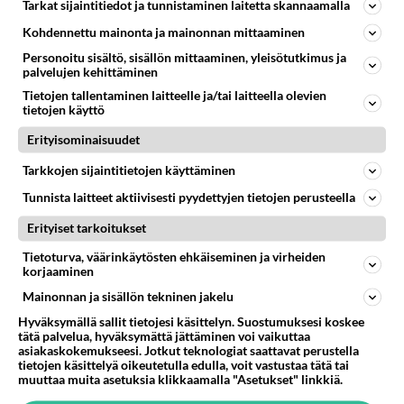
Tarkat sijaintitiedot ja tunnistaminen laitetta skannaamalla
Miksi väkiavalta ja ilkeys
Kohdennettu mainonta ja mainonnan mittaaminen
Jos ihmiset tietävät, että en hslua lähelleni ketään joka
käyttää yli 30 db ääntä tai ylipäänsä mölisee turhia,
Personoitu sisältö, sisällön mittaaminen, yleisötutkimus ja
palvelujen kehittäminen
mikdi ih...
Tietojen tallentaminen laitteelle ja/tai laitteella olevien
11.09.2022 16:30
0
142
0
tietojen käyttö
Erityisominaisuudet
SUOMI-SARJA
Vastattu 6v
Tarkkojen sijaintitietojen käyttäminen
Suomi-sarja 2019-2020
Tunnista laitteet aktiivisesti pyydettyjen tietojen perusteella
No,nii....eiköhän saada tästäki auki kun ketjua ei
Erityiset tarkoitukset
kerran avattu ollenkaan 🤔 Ainakin hyvä juttu on tässä,
ettäjoukkuemä...
Tietoturva, väärinkäytösten ehkäiseminen ja virheiden
korjaaminen
01.07.2019 17:44
3
1361
0
Mainonnan ja sisällön tekninen jakelu
Hyväksymällä sallit tietojesi käsittelyn. Suostumuksesi koskee
tätä palvelua, hyväksymättä jättäminen voi vaikuttaa
asiakaskokemukseesi. Jotkut teknologiat saattavat perustella
tietojen käsittelyä oikeutetulla edulla, voit vastustaa tätä tai
muuttaa muita asetuksia klikkaamalla "Asetukset" linkkiä.