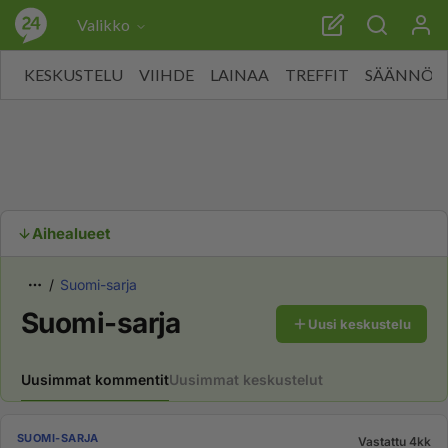
Valikko
KESKUSTELU
VIIHDE
LAINAA
TREFFIT
SÄÄNNÖT
Aihealueet
Suomi-sarja
Suomi-sarja
Uusi keskustelu
Uusimmat kommentit
Uusimmat keskustelut
SUOMI-SARJA
Vastattu 4kk