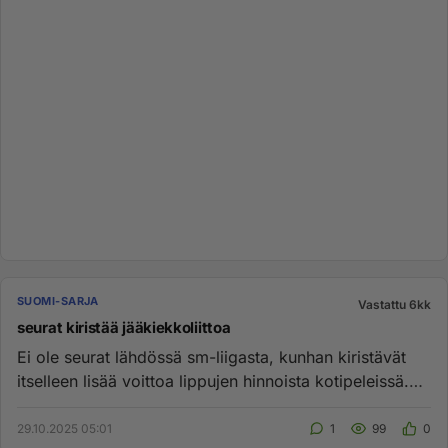
SUOMI-SARJA
Vastattu 6kk
seurat kiristää jääkiekkoliittoa
Ei ole seurat lähdössä sm-liigasta, kunhan kiristävät
itselleen lisää voittoa lippujen hinnoista kotipeleissä.
Useammall...
29.10.2025 05:01
1
99
0