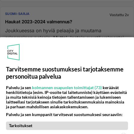
SUOMI-SARJA
Vastattu 2v
Haukat 2023-2024 valmennus?
Joukkueessa on hyviä pelaajia ja muutama
erinomainen pelaaja. Mutta! Jostain syystä valmentaja
ei näe eikä kuule! onhan ...
27.01.2024 19:15
4
442
0
Tarvitsemme suostumuksesi tarjotaksemme
SUOMI-SARJA
Vastattu 3v
personoitua palvelua
Varkaus Eagles Amerikasta
Palvelu ja sen
kolmannen osapuolen toimittajat (73)
keräävät
Lisää tietoa joukkueesta osoitteessa
henkilötietoja (esim. IP-osoite tai laitetunniste) käyttäen evästeitä
http://www.varkauseagles.com...
ja muita teknisiä keinoja tietojen tallentamiseen ja lukemiseen
laitteellasi tarjotakseen sinulle tarkoituksenmukaisia mainoksia
ja parhaan mahdollisen asiakaskokemuksen.
15.04.2007 17:13
19
5138
0
Palvelu ja sen kumppanit tarvitsevat suostumuksesi seuraaviin:
Tarkoitukset
SUOMI-SARJA
Ei vastauksia