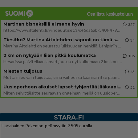
Osallistu keskusteluun
Martinan bisneksillä ei mene hyvin
327
https://www.iltalehti.fi/viihdeuutiset/a/c46da6ab-340f-4790-aaa7-0865eed2336 Yrityksen konkurssihakemus on tullut kärä
Tiesitkö? Martina Aitolehden isäpuoli on tämä suosittu laulaja
34
Martina Aitolehti on seurattu julkisuuden henkilö. Lähipiiriin mahtuu muitakin tunnettuja henkilöitä. Tiesitkö, että Ma
2 km on nykyään liian pitkä koulumatka
106
Hesarissa päivitellään lapset joutuu nyt kulkemaan 2 km kouluun jösses. Ruostefillarilla tuo matka menee vaikka miten äk
Miesten tuijotus
43
Mutta mies vain tuijottaa, siinä vaiheessa käännän itse pään pois. Mikä juttu? Yleensä jos joku tuijottaa tai katsoo, hä
Uusioperheen aikuiset lapset tyhjentää jääkaapin käydessään
51
Miten selvittäisitte seuraavan ongelman, meillä on uusioperhe, minulla teini-ikäiset lapset ja puolisolla aikuiset, jotk
STARA.FI
Harvinainen Pokemon-peli myytiin 9 505 eurolla