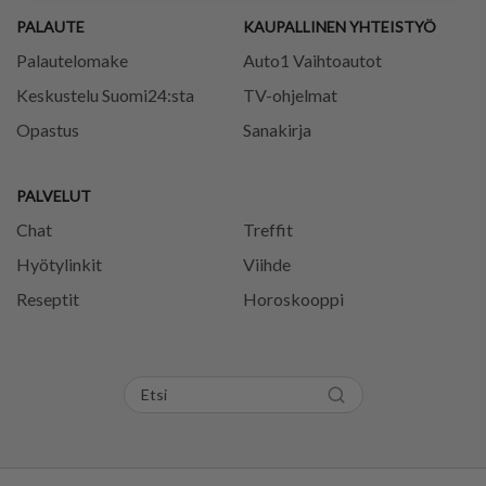
PALAUTE
KAUPALLINEN YHTEISTYÖ
Palautelomake
Auto1 Vaihtoautot
Keskustelu Suomi24:sta
TV-ohjelmat
Opastus
Sanakirja
PALVELUT
Chat
Treffit
Hyötylinkit
Viihde
Reseptit
Horoskooppi