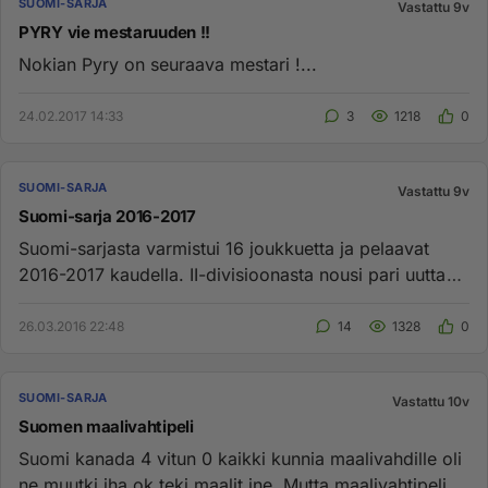
SUOMI-SARJA
Vastattu 9v
PYRY vie mestaruuden !!
Nokian Pyry on seuraava mestari !...
24.02.2017 14:33
3
1218
0
SUOMI-SARJA
Vastattu 9v
Suomi-sarja 2016-2017
Suomi-sarjasta varmistui 16 joukkuetta ja pelaavat
2016-2017 kaudella. II-divisioonasta nousi pari uutta
joukkueita eli ...
26.03.2016 22:48
14
1328
0
SUOMI-SARJA
Vastattu 10v
Suomen maalivahtipeli
Suomi kanada 4 vitun 0 kaikki kunnia maalivahdille oli
ne muutki iha ok teki maalit jne. Mutta maalivahtipeli