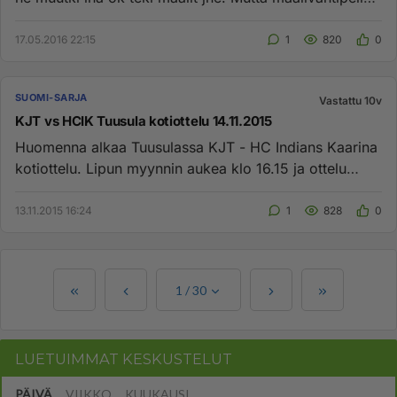
oli jotai ...
17.05.2016 22:15
1
820
0
SUOMI-SARJA
Vastattu 10v
KJT vs HCIK Tuusula kotiottelu 14.11.2015
Huomenna alkaa Tuusulassa KJT - HC Indians Kaarina
kotiottelu. Lipun myynnin aukea klo 16.15 ja ottelu
alkaa klo 17.00. ...
13.11.2015 16:24
1
828
0
1
/
30
LUETUIMMAT KESKUSTELUT
PÄIVÄ
VIIKKO
KUUKAUSI