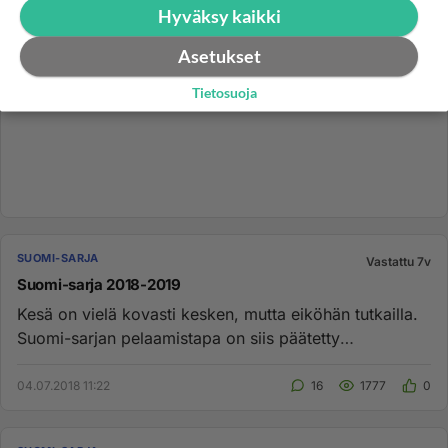
Hyväksy kaikki
Asetukset
Tietosuoja
SUOMI-SARJA
Vastattu 7v
Suomi-sarja 2018-2019
Kesä on vielä kovasti kesken, mutta eiköhän tutkailla.
Suomi-sarjan pelaamistapa on siis päätetty
Jääkiekkoliiton mukaan...
04.07.2018 11:22
16
1777
0