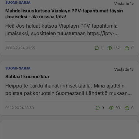
SUOMI-SARJA
Vastattu 1v
Mahdollisuus katsoa Viaplayn PPV-tapahtumat täysin
ilmaiseksi - älä missaa tätä!
Hei! Jos haluat katsoa Viaplayn PPV-tapahtumia
ilmaiseksi, suosittelen tutustumaan https://iptv-
finland.store -palveluun...
19.08.2024 01:55
1
157
0
SUOMI-SARJA
Vastattu 1v
Sotilaat kuunnelkaa
Heippa te kaikki ihanat ihmiset täällä. Minä ajattelin
poistaa pakkoruotsin Suomestani! Lähdetkö mukaan?
Olen kaunis arj...
01.12.2024 18:50
3
93
0