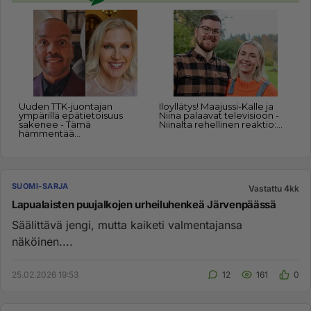
SUOMI-SARJA
Vastattu 4kk
Lapualaisten puujalkojen urheiluhenkeä Järvenpäässä
Säälittävä jengi, mutta kaiketi valmentajansa
näköinen....
25.02.2026 19:53
12
161
0