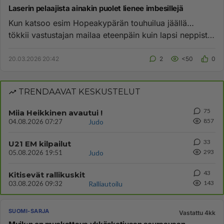
Laserin pelaajista ainakin puolet lienee imbesillejä
Kun katsoo esim Hopeakypärän touhuilua jäällä…
tökkii vastustajan mailaa eteenpäin kuin lapsi neppistä
:) Surullista on...
20.03.2026 20:42
2
<50
0
TRENDAAVAT KESKUSTELUT
75
Miia Heikkinen avautui !
857
04.08.2026 07:27
Judo
33
U21 EM kilpailut
293
05.08.2026 19:51
Judo
43
Kitisevät rallikuskit
143
03.08.2026 09:32
Ralliautoilu
SUOMI-SARJA
Vastattu 4kk