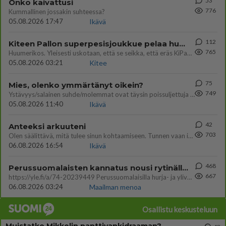
53
Onko kaivattusi
776
Kummallinen jossakin suhteessa?
05.08.2026 17:47
Ikävä
112
Kiteen Pallon superpesisjoukkue pelaa huumeiden vaikutuksen alaisena
765
Huumerikos. Yleisesti uskotaan, että se seikka, että eräs KiPan pelaaja kärähtää huumeista, on vain jäävuoren huippu. M
05.08.2026 03:21
Kitee
75
Mies, olenko ymmärtänyt oikein?
749
Ystävyys/salainen suhde/molemmat ovat täysin poissuljettuja asioita? Nainen
05.08.2026 11:40
Ikävä
42
Anteeksi arkuuteni
703
Olen säälittävä, mitä tulee sinun kohtaamiseen. Tunnen vaan itseni todella epävarmaksi sun kanssa. Jos minun olisi pitän
06.08.2026 16:54
Ikävä
468
Perussuomalaisten kannatus nousi rytinällä Ylen tänään julkaisemassa tuoreimmassa gallup-kyselyssä.
667
https://yle.fi/a/74-20239449 Perussuomalaisilla hurja- ja ylivoimaisesti suurin nousu tässä uudessa Ylen gallupissa. Kyl
06.08.2026 03:24
Maailman menoa
Osallistu keskusteluun