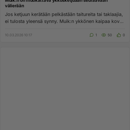
Muik:n on muokattava ykkösketjuaan seuraavaan
välierään
Jos ketjuun kerätään pelkästään taitureita tai taklaajia,
ei tulosta yleensä synny. Muik:n ykkönen kaipaa kovaa
luistele...
10.03.2026 10:17
1
50
0