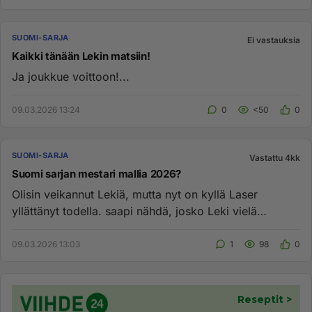
SUOMI-SARJA
Ei vastauksia
Kaikki tänään Lekin matsiin!
Ja joukkue voittoon!...
09.03.2026 13:24
0
<50
0
SUOMI-SARJA
Vastattu 4kk
Suomi sarjan mestari mallia 2026?
Olisin veikannut Lekiä, mutta nyt on kyllä Laser
yllättänyt todella. saapi nähdä, josko Leki vielä
kääntää kurssin? Tait...
09.03.2026 13:03
1
98
0