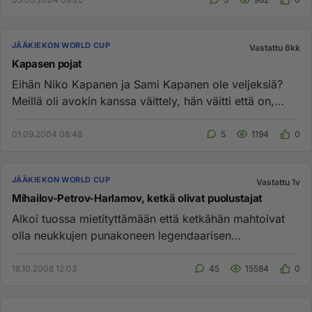
JÄÄKIEKON WORLD CUP
Vastattu 6kk
Kapasen pojat
Eihän Niko Kapanen ja Sami Kapanen ole veljeksiä?
Meillä oli avokin kanssa väittely, hän väitti että on,
minä ettei oo. ...
01.09.2004 08:48
5
1194
0
JÄÄKIEKON WORLD CUP
Vastattu 1v
Mihailov-Petrov-Harlamov, ketkä olivat puolustajat
Alkoi tuossa mietityttämään että ketkähän mahtoivat
olla neukkujen punakoneen legendaarisen
hyökkäysketjun Mihailov-Petr...
18.10.2008 12:03
45
15584
0