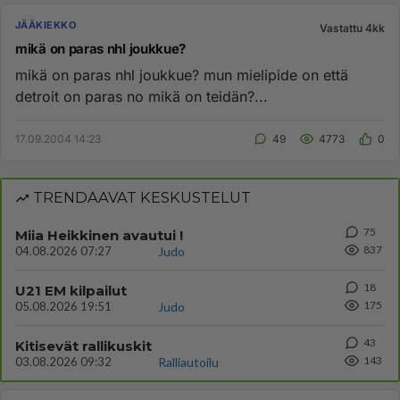
JÄÄKIEKKO
Vastattu 4kk
mikä on paras nhl joukkue?
mikä on paras nhl joukkue? mun mielipide on että
detroit on paras no mikä on teidän?...
17.09.2004 14:23
49
4773
0
TRENDAAVAT KESKUSTELUT
75
Miia Heikkinen avautui !
837
04.08.2026 07:27
Judo
18
U21 EM kilpailut
175
05.08.2026 19:51
Judo
43
Kitisevät rallikuskit
143
03.08.2026 09:32
Ralliautoilu