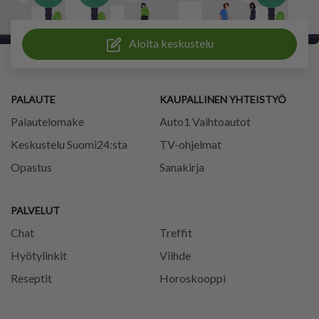
Aloita keskustelu
PALAUTE
KAUPALLINEN YHTEISTYÖ
Palautelomake
Auto1 Vaihtoautot
Keskustelu Suomi24:sta
TV-ohjelmat
Opastus
Sanakirja
PALVELUT
Chat
Treffit
Hyötylinkit
Viihde
Reseptit
Horoskooppi