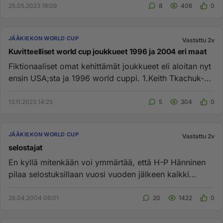
25.05.2023 19:09
8
406
0
JÄÄKIEKON WORLD CUP
Vastattu 2v
Kuvitteelliset world cup joukkueet 1996 ja 2004 eri maat
Fiktionaaliset omat kehittämät joukkueet eli aloitan nyt
ensin USA;sta ja 1996 world cuppi. 1.Keith Tkachuk-
Mike modano...
13.11.2023 14:25
5
304
0
JÄÄKIEKON WORLD CUP
Vastattu 2v
selostajat
En kyllä mitenkään voi ymmärtää, että H-P Hänninen
pilaa selostuksillaan vuosi vuoden jälkeen kaikki
jääkiekko-ottelut. ...
26.04.2004 06:01
20
1422
0