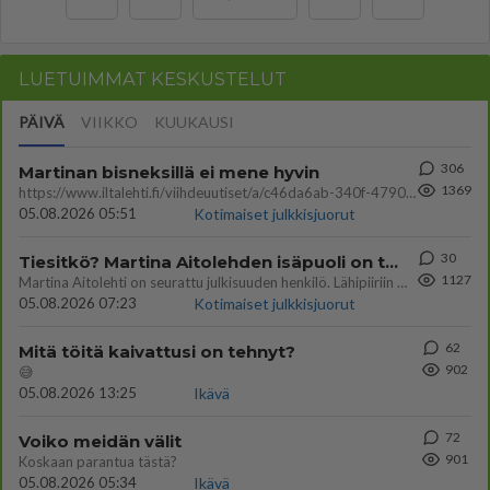
LUETUIMMAT KESKUSTELUT
PÄIVÄ
VIIKKO
KUUKAUSI
306
Martinan bisneksillä ei mene hyvin
1369
https://www.iltalehti.fi/viihdeuutiset/a/c46da6ab-340f-4790-aaa7-0865eed2336 Yrityksen konkurssihakemus on tullut kärä
05.08.2026 05:51
Kotimaiset julkkisjuorut
30
Tiesitkö? Martina Aitolehden isäpuoli on tämä suosittu laulaja
1127
Martina Aitolehti on seurattu julkisuuden henkilö. Lähipiiriin mahtuu muitakin tunnettuja henkilöitä. Tiesitkö, että Ma
05.08.2026 07:23
Kotimaiset julkkisjuorut
62
Mitä töitä kaivattusi on tehnyt?
902
😅
05.08.2026 13:25
Ikävä
72
Voiko meidän välit
901
Koskaan parantua tästä?
05.08.2026 05:34
Ikävä