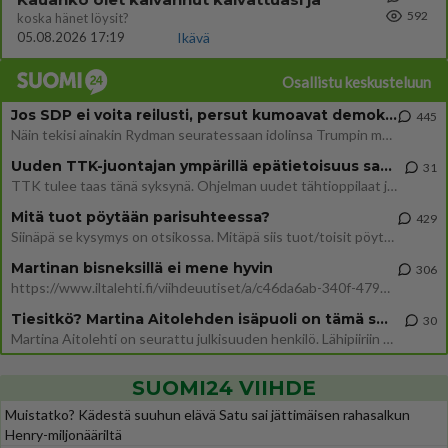
592
koska hänet löysit?
05.08.2026 17:19
Ikävä
Osallistu keskusteluun
Jos SDP ei voita reilusti, persut kumoavat demokratian Suomesta
445
Näin tekisi ainakin Rydman seuratessaan idolinsa Trumpin mallia https://www.is.fi/politiikka/art-2000012187244.html
Uuden TTK-juontajan ympärillä epätietoisuus sakenee - Nyt MTV hämmentää soppaa
31
TTK tulee taas tänä syksynä. Ohjelman uudet tähtioppilaat julkistetaan torstaina 6. elokuuta klo 14 alkavassa lehdistö
Mitä tuot pöytään parisuhteessa?
429
Siinäpä se kysymys on otsikossa. Mitäpä siis tuot/toisit pöytään parisuhteessa? Oletko mies vai nainen? Koetko sen mitä
Martinan bisneksillä ei mene hyvin
306
https://www.iltalehti.fi/viihdeuutiset/a/c46da6ab-340f-4790-aaa7-0865eed2336 Yrityksen konkurssihakemus on tullut kärä
Tiesitkö? Martina Aitolehden isäpuoli on tämä suosittu laulaja
30
Martina Aitolehti on seurattu julkisuuden henkilö. Lähipiiriin mahtuu muitakin tunnettuja henkilöitä. Tiesitkö, että Ma
SUOMI24 VIIHDE
Muistatko? Kädestä suuhun elävä Satu sai jättimäisen rahasalkun
Henry-miljonääriltä