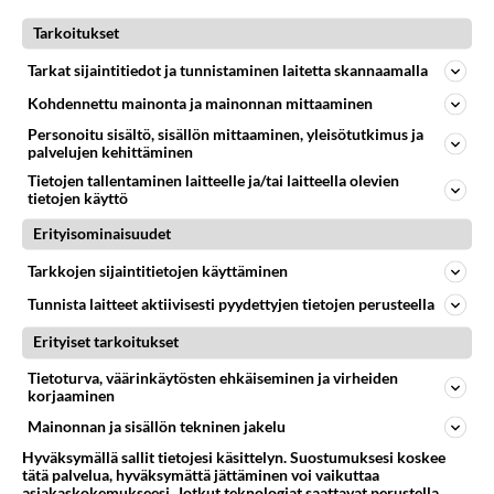
Tarkoitukset
JÄÄKIEKON WORLD CUP
Ei vastauksia
Tarkat sijaintitiedot ja tunnistaminen laitetta skannaamalla
Miksi mm-kisoissa ei soiteta käärijän Cha Cha Cha
pätkiä?!!!
Kohdennettu mainonta ja mainonnan mittaaminen
Voisitteko nyt soittaa Cha Cha chasta pätkiä siellä?
Personoitu sisältö, sisällön mittaaminen, yleisötutkimus ja
Täydellinen tunnelman nostatusbiisi olisi! Ja miksi ei
palvelujen kehittäminen
mitään vihre...
Tietojen tallentaminen laitteelle ja/tai laitteella olevien
tietojen käyttö
15.05.2023 18:29
1
167
0
Erityisominaisuudet
Tarkkojen sijaintitietojen käyttäminen
JÄÄKIEKON WORLD CUP
Vastattu 3v
Tunnista laitteet aktiivisesti pyydettyjen tietojen perusteella
Anttilaperkele
Onko muuta syytä Anttilalle olla joukkueessa kuin olla
Erityiset tarkoitukset
hyvä kaveri Jalosen kanssa...
Tietoturva, väärinkäytösten ehkäiseminen ja virheiden
korjaaminen
17.05.2023 18:27
7
299
0
Mainonnan ja sisällön tekninen jakelu
Hyväksymällä sallit tietojesi käsittelyn. Suostumuksesi koskee
tätä palvelua, hyväksymättä jättäminen voi vaikuttaa
asiakaskokemukseesi. Jotkut teknologiat saattavat perustella