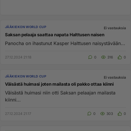
JÄÄKIEKON WORLD CUP
Ei vastauksia
Saksan pelaaja saattaa napata Halttusen naisen
Panocha on ihastunut Kasper Halttusen naisystävään...
27.12.2024 21:18
0
316
0
JÄÄKIEKON WORLD CUP
Ei vastauksia
Väisästä huimasi joten mailasta oli pakko ottaa kiinni
Väisästä huimasi niin otti Saksan pelaajan mailasta
kiinni...
27.12.2024 21:17
0
303
0