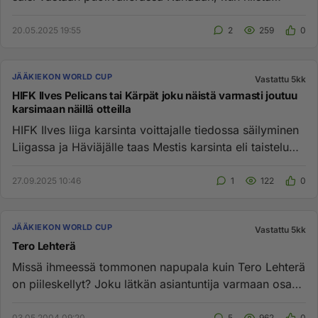
voittaja et...
20.05.2025 19:55
2
259
0
JÄÄKIEKON WORLD CUP
Vastattu 5kk
HIFK Ilves Pelicans tai Kärpät joku näistä varmasti joutuu
karsimaan näillä otteilla
HIFK Ilves liiga karsinta voittajalle tiedossa säilyminen
Liigassa ja Häviäjälle taas Mestis karsinta eli taistelu
Liiga...
27.09.2025 10:46
1
122
0
JÄÄKIEKON WORLD CUP
Vastattu 5kk
Tero Lehterä
Missä ihmeessä tommonen napupala kuin Tero Lehterä
on piileskellyt? Joku lätkän asiantuntija varmaan osaa
sanoa sen venä...
03.05.2004 09:20
5
962
0