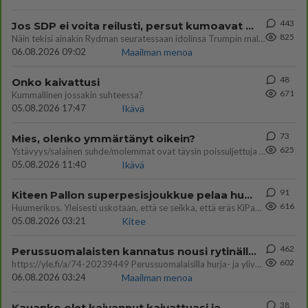
443
Jos SDP ei voita reilusti, persut kumoavat demokratian Suomesta
825
Näin tekisi ainakin Rydman seuratessaan idolinsa Trumpin mallia https://www.is.fi/politiikka/art-2000012187244.html
06.08.2026 09:02
Maailman menoa
48
Onko kaivattusi
671
Kummallinen jossakin suhteessa?
05.08.2026 17:47
Ikävä
73
Mies, olenko ymmärtänyt oikein?
625
Ystävyys/salainen suhde/molemmat ovat täysin poissuljettuja asioita? Nainen
05.08.2026 11:40
Ikävä
91
Kiteen Pallon superpesisjoukkue pelaa huumeiden vaikutuksen alaisena
616
Huumerikos. Yleisesti uskotaan, että se seikka, että eräs KiPan pelaaja kärähtää huumeista, on vain jäävuoren huippu. M
05.08.2026 03:21
Kitee
462
Perussuomalaisten kannatus nousi rytinällä Ylen tänään julkaisemassa tuoreimmassa gallup-kyselyssä.
602
https://yle.fi/a/74-20239449 Perussuomalaisilla hurja- ja ylivoimaisesti suurin nousu tässä uudessa Ylen gallupissa. Kyl
06.08.2026 03:24
Maailman menoa
38
Kauanko olet kaivannut kaivattuasi ja