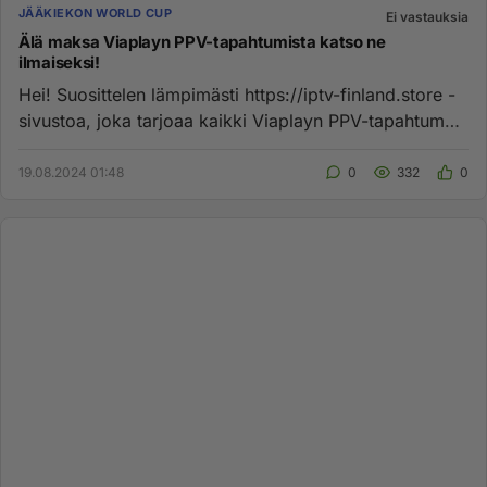
JÄÄKIEKON WORLD CUP
Ei vastauksia
Älä maksa Viaplayn PPV-tapahtumista katso ne
ilmaiseksi!
Hei! Suosittelen lämpimästi https://iptv-finland.store -
sivustoa, joka tarjoaa kaikki Viaplayn PPV-tapahtumat
ilmaiseksi...
19.08.2024 01:48
0
332
0