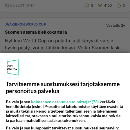
02.09.2004 10:47
8
4150
0
JÄÄKIEKON WORLD CUP
Vastattu 2v
Suomen asema kiekkokartalla
Nyt kun World Cup on pelattu ja jälkipyykit varsin
hyvin pesty, voi jo tätäkin kysyä. Voiko Suomen laskea
jääkiekon suur...
27.09.2004 13:34
55
4898
0
JÄÄKIEKON WORLD CUP
Ei vastauksia
Tarvitsemme suostumuksesi tarjotaksemme
Jääkiekon MM-kisat 2023 vapaaehtoiset
personoitua palvelua
Hei. Pääsin jääkiekon MM-kisojen vapaaehtoiseksi
Palvelu ja sen
kolmannen osapuolen toimittajat (73)
keräävät
akreditointitoimistoon. Kiinnostaisi tietää, että millaista
henkilötietoja (esim. IP-osoite tai laitetunniste) käyttäen evästeitä
on olla vap...
ja muita teknisiä keinoja tietojen tallentamiseen ja lukemiseen
laitteellasi tarjotakseen sinulle tarkoituksenmukaisia mainoksia
mikhasik2000
1
439
0
ja parhaan mahdollisen asiakaskokemuksen.
25.11.2022 13:28
Palvelu ja sen kumppanit tarvitsevat suostumuksesi seuraaviin: