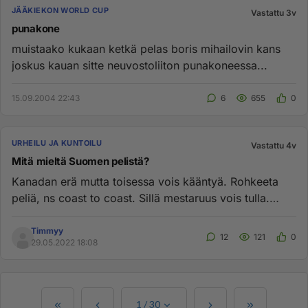
JÄÄKIEKON WORLD CUP
Vastattu 3v
punakone
muistaako kukaan ketkä pelas boris mihailovin kans
joskus kauan sitte neuvostoliiton punakoneessa...
15.09.2004 22:43
6
655
0
URHEILU JA KUNTOILU
Vastattu 4v
Mitä mieltä Suomen pelistä?
Kanadan erä mutta toisessa vois kääntyä. Rohkeeta
peliä, ns coast to coast. Sillä mestaruus vois tulla.
Pelkällä puolus...
Timmyy
12
121
0
29.05.2022 18:08
1
/
30