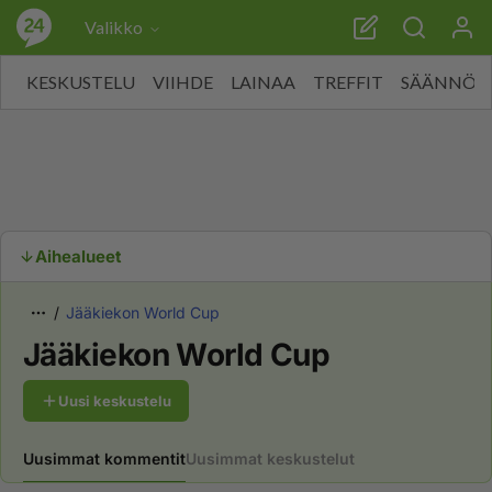
Valikko
KESKUSTELU
VIIHDE
LAINAA
TREFFIT
SÄÄNNÖT
Aihealueet
Jääkiekon World Cup
Jääkiekon World Cup
Uusi keskustelu
Uusimmat kommentit
Uusimmat keskustelut