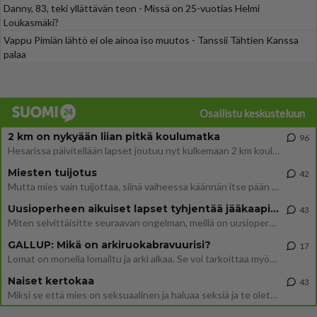
Danny, 83, teki yllättävän teon - Missä on 25-vuotias Helmi
Loukasmäki?
Vappu Pimiän lähtö ei ole ainoa iso muutos - Tanssii Tähtien Kanssa
palaa
Osallistu keskusteluun
2 km on nykyään liian pitkä koulumatka
96
Hesarissa päivitellään lapset joutuu nyt kulkemaan 2 km kouluun jösses. Ruostefillarilla tuo matka menee vaikka miten äk
Miesten tuijotus
42
Mutta mies vain tuijottaa, siinä vaiheessa käännän itse pään pois. Mikä juttu? Yleensä jos joku tuijottaa tai katsoo, hä
Uusioperheen aikuiset lapset tyhjentää jääkaapin käydessään
43
Miten selvittäisitte seuraavan ongelman, meillä on uusioperhe, minulla teini-ikäiset lapset ja puolisolla aikuiset, jotk
GALLUP: Mikä on arkiruokabravuurisi?
17
Lomat on monella lomailtu ja arki alkaa. Se voi tarkoittaa myös sitä, että grillailut on grillattu ja palataan arjen ruo
Naiset kertokaa
43
Miksi se että mies on seksuaalinen ja haluaa seksiä ja te olette hänen mielestänne haluttava on vastenmielistä? Mikä sii