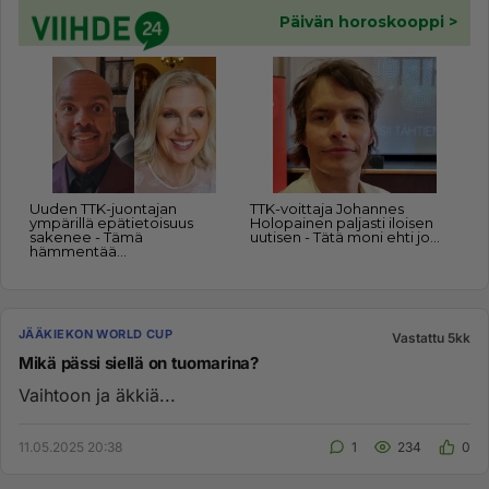
JÄÄKIEKON WORLD CUP
Vastattu 5kk
Mikä pässi siellä on tuomarina?
Vaihtoon ja äkkiä...
11.05.2025 20:38
1
234
0