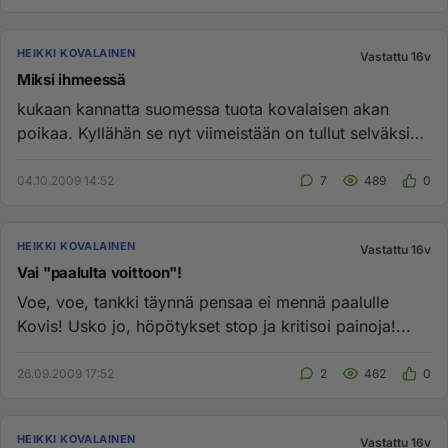
HEIKKI KOVALAINEN
Vastattu 16v
Miksi ihmeessä
kukaan kannatta suomessa tuota kovalaisen akan
poikaa. Kyllähän se nyt viimeistään on tullut selväksi
että hän saa pitää...
04.10.2009 14:52
7
489
0
HEIKKI KOVALAINEN
Vastattu 16v
Vai "paalulta voittoon"!
Voe, voe, tankki täynnä pensaa ei mennä paalulle
Kovis! Usko jo, höpötykset stop ja kritisoi painoja!...
26.09.2009 17:52
2
462
0
HEIKKI KOVALAINEN
Vastattu 16v