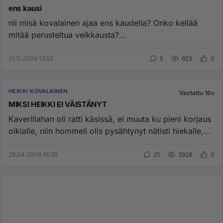
ens kausi
nii misä kovalainen ajaa ens kaudella? Onko kellää
mitää perusteltua veikkausta?...
01.11.2009 13:52
5
623
0
HEIKKI KOVALAINEN
Vastattu 16v
MIKSI HEIKKI EI VÄISTÄNYT
Kaverillahan oli ratti käsissä, ei muuta ku pieni korjaus
oikialle, niin hommeli olis pysähtynyt nätisti hiekalle,
tait...
28.04.2008 16:39
21
2928
0