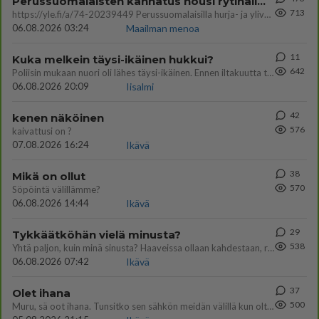
Perussuomalaisten kannatus nousi rytinällä Ylen tänään julkaisemassa tuoreimmassa gallup-kyselyssä.
713
https://yle.fi/a/74-20239449 Perussuomalaisilla hurja- ja ylivoimaisesti suurin nousu tässä uudessa Ylen gallupissa. Kyl
06.08.2026 03:24
Maailman menoa
11
Kuka melkein täysi-ikäinen hukkui?
642
Poliisin mukaan nuori oli lähes täysi-ikäinen. Ennen iltakuutta tulleen ilmoituksen mukaan ihminen oli joutunut mahdoll
06.08.2026 20:09
Iisalmi
42
kenen näköinen
576
kaivattusi on ?
07.08.2026 16:24
Ikävä
38
Mikä on ollut
570
Söpöintä välillämme?
06.08.2026 14:44
Ikävä
29
Tykkäätköhän vielä minusta?
538
Yhtä paljon, kuin minä sinusta? Haaveissa ollaan kahdestaan, rauhassa ja lähennytään fyysisesti ja tutustutaan syvemmin
06.08.2026 07:42
Ikävä
37
Olet ihana
500
Muru, sä oot ihana. Tunsitko sen sähkön meidän välillä kun oltiin ihan låhekkäin? 👩‍❤️‍👩❤️😼😘