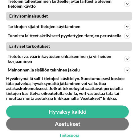
Kuinkas Heikki Spaassa? 2 stinttiä ja molemmat kovilla
Tietojen tallentaminen laitteelle ja/tai laitteella olevien
tietojen käyttö
kumeilla? En nähnyt vihreää vauhtiraitaa heikin
nakeissa. Näinkö ...
Erityisominaisuudet
31.08.2009 16:52
2
428
0
Tarkkojen sijaintitietojen käyttäminen
Tunnista laitteet aktiivisesti pyydettyjen tietojen perusteella
Erityiset tarkoitukset
Tietoturva, väärinkäytösten ehkäiseminen ja virheiden
korjaaminen
Mainonnan ja sisällön tekninen jakelu
Hyväksymällä sallit tietojesi käsittelyn. Suostumuksesi koskee
tätä palvelua, hyväksymättä jättäminen voi vaikuttaa
asiakaskokemukseesi. Jotkut teknologiat saattavat perustella
tietojen käsittelyä oikeutetulla edulla, voit vastustaa tätä tai
muuttaa muita asetuksia klikkaamalla "Asetukset" linkkiä.
Hyväksy kaikki
Asetukset
Tietosuoja