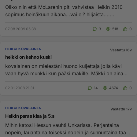
Oliko niin että McLarenin piti vahvistaa Heikin 2010
sopimus heinäkuun aikana...vai ei? hiljaista.......
07.08.2009 05:38
3
518
0
HEIKKI KOVALAINEN
Vastattu 16v
heikki on kehno kuski
kovalainen on mielestäni huono kuljettaja jolla kävi
vaan hyvä munkki kun pääsi mäkille. Mäkki on aina
suosinut suomalai...
02.01.2008 21:31
14
4674
0
HEIKKI KOVALAINEN
Vastattu 17v
Heikin paras kisa ja 5:s
Mihin katosi Hessun vauhti Unkarissa. Perjantaina
nopein, lauantaina toiseksi nopein ja sunnuntaina taas