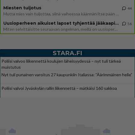
Miesten tuijotus
44
Mutta mies vain tuijottaa, siinä vaiheessa käännän itse pään pois. Mikä juttu? Yleensä jos joku tuijottaa tai katsoo, hä
Uusioperheen aikuiset lapset tyhjentää jääkaapin käydessään
56
Miten selvittäisitte seuraavan ongelman, meillä on uusioperhe, minulla teini-ikäiset lapset ja puolisolla aikuiset, jotk
STARA.FI
Poliisi valvoo liikennettä koulujen läheisyydessä – nyt tuli tärkeä
muistutus
Nyt tuli punainen varoitus 27 kaupunkiin Italiassa: ”Äärimmäinen helle”
Poliisi valvoi Jyväskylän rallin liikennettä – mätkäisi 160 sakkoa