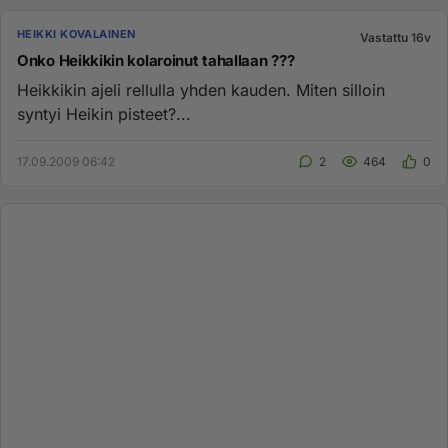
HEIKKI KOVALAINEN
Vastattu 16v
Onko Heikkikin kolaroinut tahallaan ???
Heikkikin ajeli rellulla yhden kauden. Miten silloin
syntyi Heikin pisteet?...
17.09.2009 06:42
2
464
0