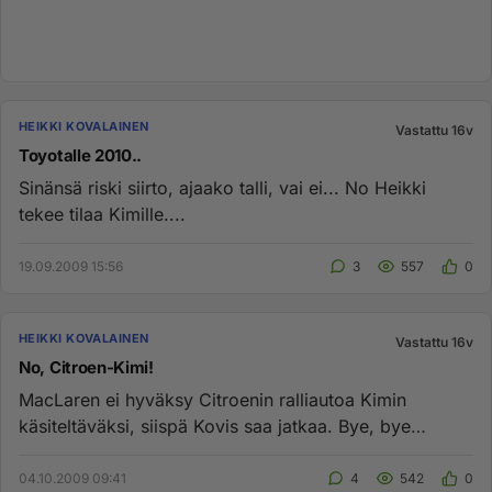
HEIKKI KOVALAINEN
Vastattu 16v
Toyotalle 2010..
Sinänsä riski siirto, ajaako talli, vai ei... No Heikki
tekee tilaa Kimille....
19.09.2009 15:56
3
557
0
HEIKKI KOVALAINEN
Vastattu 16v
No, Citroen-Kimi!
MacLaren ei hyväksy Citroenin ralliautoa Kimin
käsiteltäväksi, siispä Kovis saa jatkaa. Bye, bye
Kimi....
04.10.2009 09:41
4
542
0