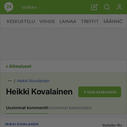
Valikko
KESKUSTELU
VIIHDE
LAINAA
TREFFIT
SÄÄNNÖT
Aihealueet
Heikki Kovalainen
Heikki Kovalainen
Uusi keskustelu
Uusimmat kommentit
Uusimmat keskustelut
HEIKKI KOVALAINEN
Vastattu 16v