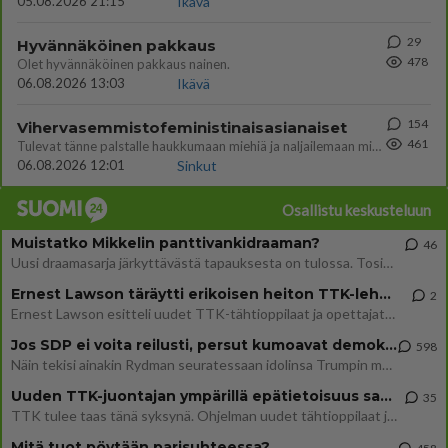
05.08.2026 21:15
Ikävä
29
Hyvännäköinen pakkaus
478
Olet hyvännäköinen pakkaus nainen.
06.08.2026 13:03
Ikävä
154
Vihervasemmistofeministinaisasianaiset
461
Tulevat tänne palstalle haukkumaan miehiä ja naljailemaan miehelle, kehuvat olevansa heitä parempia. Itse asuvat MIEHE
06.08.2026 12:01
Sinkut
Osallistu keskusteluun
Muistatko Mikkelin panttivankidraaman?
46
Uusi draamasarja järkyttävästä tapauksesta on tulossa. Tositapahtumiin perustuva sarja ammentaa vuoden 1986 Mikkelin pan
Ernest Lawson täräytti erikoisen heiton TTK-lehdistötilaisuudessa: " Onko tässä tarkoituksena...?"
2
Ernest Lawson esitteli uudet TTK-tähtioppilaat ja opettajat torstaina 6.8. lehdistölle. Tulevalla kaudella on yksi hausk
Jos SDP ei voita reilusti, persut kumoavat demokratian Suomesta
598
Näin tekisi ainakin Rydman seuratessaan idolinsa Trumpin mallia https://www.is.fi/politiikka/art-2000012187244.html
Uuden TTK-juontajan ympärillä epätietoisuus sakenee - Nyt MTV hämmentää soppaa
35
TTK tulee taas tänä syksynä. Ohjelman uudet tähtioppilaat julkistetaan torstaina 6. elokuuta klo 14 alkavassa lehdistö
Mitä tuot pöytään parisuhteessa?