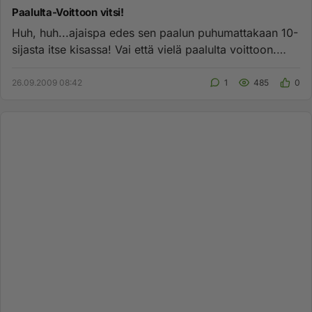
Paalulta-Voittoon vitsi!
Huh, huh...ajaispa edes sen paalun puhumattakaan 10-
sijasta itse kisassa! Vai että vielä paalulta voittoon.
Anna mun k...
26.09.2009 08:42
1
485
0