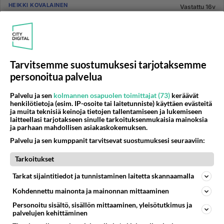
HEIKKI KOVALAINEN
Vastattu 16v
Kyllä Heikki pystyy voittamaan
Kyllä Hesekovis pystyy voittamaan
maailmanmestaruuden jos vain hänelle annetaan
mahdollisuus. Eli muita selvästi nopeamp...
Tarvitsemme suostumuksesi tarjotaksemme
03.06.2009 09:08
3
565
0
personoitua palvelua
Palvelu ja sen
kolmannen osapuolen toimittajat (73)
keräävät
HEIKKI KOVALAINEN
henkilötietoja (esim. IP-osoite tai laitetunniste) käyttäen evästeitä
Vastattu 16v
ja muita teknisiä keinoja tietojen tallentamiseen ja lukemiseen
Noloa saada kenkää
laitteellasi tarjotakseen sinulle tarkoituksenmukaisia mainoksia
ja parhaan mahdollisen asiakaskokemuksen.
On se surullista kun ei tullut tuloksia rellulla eikä nyt
Palvelu ja sen kumppanit tarvitsevat suostumuksesi seuraaviin:
laarenilla vaikka kaikki edellytykset oli. On aika
tunnustaa s...
Tarkoitukset
03.09.2009 16:53
7
510
0
Tarkat sijaintitiedot ja tunnistaminen laitetta skannaamalla
Kohdennettu mainonta ja mainonnan mittaaminen
HEIKKI KOVALAINEN
Vastattu 16v
Personoitu sisältö, sisällön mittaaminen, yleisötutkimus ja
Oliko pehmeitä kumeja
palvelujen kehittäminen