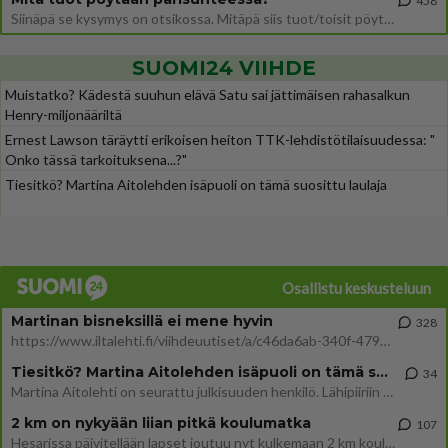
458
Siinäpä se kysymys on otsikossa. Mitäpä siis tuot/toisit pöytään parisuhteessa? Oletko mies vai nainen? Koetko sen mitä
SUOMI24 VIIHDE
Muistatko? Kädestä suuhun elävä Satu sai jättimäisen rahasalkun
Henry-miljonääriltä
Ernest Lawson täräytti erikoisen heiton TTK-lehdistötilaisuudessa: "
Onko tässä tarkoituksena...?"
Tiesitkö? Martina Aitolehden isäpuoli on tämä suosittu laulaja
Osallistu keskusteluun
Martinan bisneksillä ei mene hyvin
328
https://www.iltalehti.fi/viihdeuutiset/a/c46da6ab-340f-4790-aaa7-0865eed2336 Yrityksen konkurssihakemus on tullut kärä
Tiesitkö? Martina Aitolehden isäpuoli on tämä suosittu laulaja
34
Martina Aitolehti on seurattu julkisuuden henkilö. Lähipiiriin mahtuu muitakin tunnettuja henkilöitä. Tiesitkö, että Ma
2 km on nykyään liian pitkä koulumatka
107
Hesarissa päivitellään lapset joutuu nyt kulkemaan 2 km kouluun jösses. Ruostefillarilla tuo matka menee vaikka miten äk