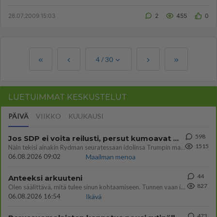
kerran kaukana ...
28.07.2009 15:03
2
455
0
4
/
30
LUETUIMMAT KESKUSTELUT
PÄIVÄ
VIIKKO
KUUKAUSI
598
Jos SDP ei voita reilusti, persut kumoavat demokratian Suomesta
1515
Näin tekisi ainakin Rydman seuratessaan idolinsa Trumpin mallia https://www.is.fi/politiikka/art-2000012187244.html
06.08.2026 09:02
Maailman menoa
44
Anteeksi arkuuteni
827
Olen säälittävä, mitä tulee sinun kohtaamiseen. Tunnen vaan itseni todella epävarmaksi sun kanssa. Jos minun olisi pitän
06.08.2026 16:54
Ikävä
473