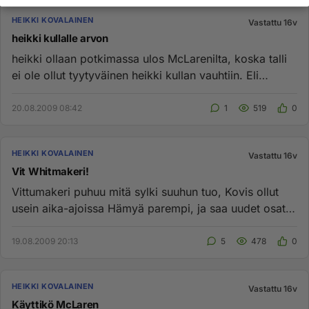
HEIKKI KOVALAINEN
Vastattu 16v
heikki kullalle arvon
heikki ollaan potkimassa ulos McLarenilta, koska talli
ei ole ollut tyytyväinen heikki kullan vauhtiin. Eli
toisinsanoen...
20.08.2009 08:42
1
519
0
HEIKKI KOVALAINEN
Vastattu 16v
Vit Whitmakeri!
Vittumakeri puhuu mitä sylki suuhun tuo, Kovis ollut
usein aika-ajoissa Hämyä parempi, ja saa uudet osat
aina ekana, tee...
19.08.2009 20:13
5
478
0
HEIKKI KOVALAINEN
Vastattu 16v
Käyttikö McLaren