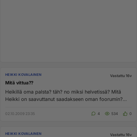
HEIKKI KOVALAINEN
Vastattu 16v
Mitä vittua??
Heikillä oma palsta? täh? no miksi helvetissä? Mitä
Heikki on saavuttanut saadakseen oman foorumin?
Ihme ettei ne ole te...
02.10.2009 23:35
4
534
0
HEIKKI KOVALAINEN
Vastattu 16v