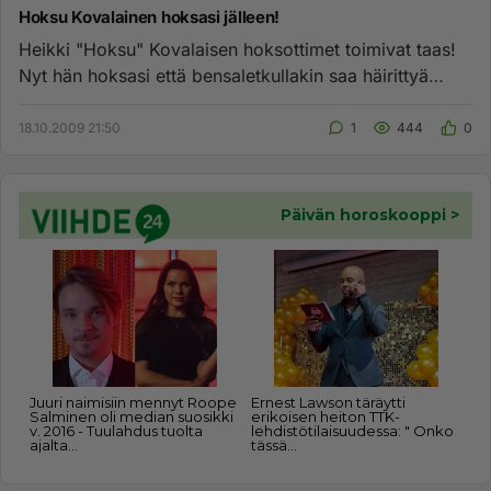
Hoksu Kovalainen hoksasi jälleen!
Heikki "Hoksu" Kovalaisen hoksottimet toimivat taas!
Nyt hän hoksasi että bensaletkullakin saa häirittyä
kilpakumppaneit...
18.10.2009 21:50
1
444
0