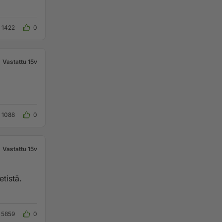
1422
0
Vastattu 15v
1088
0
Vastattu 15v
etistä.
5859
0