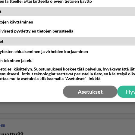
n laitteelle ja/tai laitteella olevien tietojen käyttö
t
etojen käyttäminen
iivisesti pyydettyjen tietojen perusteella
et
äytösten ehkäiseminen ja virheiden korjaaminen
ön tekninen jakelu
ietojesi käsittelyn. Suostumuksesi koskee tätä palvelua, hyväksymättä jä
mukseesi. Jotkut teknologiat saattavat perustella tietojen käsittelyä oike
uttaa muita asetuksia klikkaamalla "Asetukset" linkkiä.
Asetukset
Hyv
DER
uvattu??