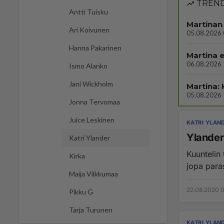
TREND
Antti Tuisku
Martinan 
Ari Koivunen
05.08.2026 
Hanna Pakarinen
Martina e
06.08.2026 
Ismo Alanko
Jani Wickholm
Martina:
05.08.2026 
Jonna Tervomaa
Juice Leskinen
KATRI YLAN
Ylanderi
Katri Ylander
Kuuntelin 
Kirka
jopa paras
Maija Vilkkumaa
22.08.2020 
Pikku G
Tarja Turunen
KATRI YLAN