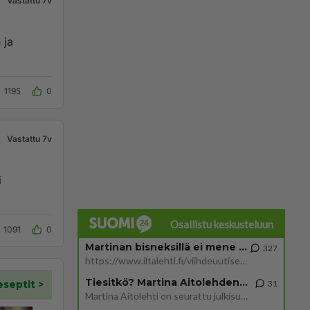
Vastattu 7v
 ja
1195
0
Vastattu 7v
i
Osallistu keskusteluun
1091
0
Martinan bisneksillä ei mene hyvin
327
https://www.iltalehti.fi/viihdeuutiset/a/c46da6ab-340f-4790-aaa7-0865eed2336 Yrityksen konkurssihakemus on tullut kärä
Tiesitkö? Martina Aitolehden isäpuoli on tämä suosittu laulaja
31
Martina Aitolehti on seurattu julkisuuden henkilö. Lähipiiriin mahtuu muitakin tunnettuja henkilöitä. Tiesitkö, että Ma