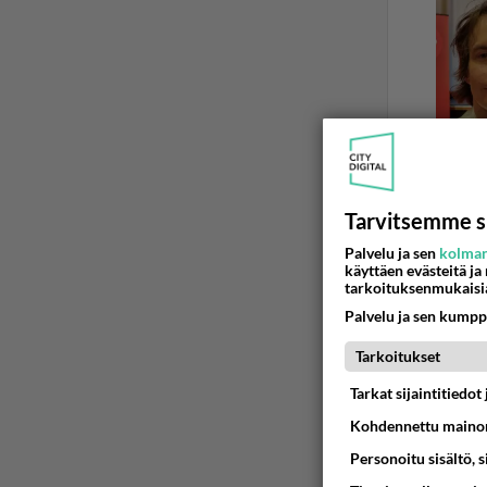
Tarvitsemme s
Palvelu ja sen
kolman
käyttäen evästeitä ja
KATRI YLAN
tarkoituksenmukaisi
Katsomo
Palvelu ja sen kumpp
Onko muil
Tarkoitukset
Tarkat sijaintitiedo
15.10.2015 20
Kohdennettu mainon
Personoitu sisältö, 