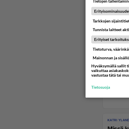
Tietojen tallentamine
Erityisominaisuude
Tarkkojen sijaintiti
Tunnista laitteet akt
Erityiset tarkoituks
Tietoturva, väärink
Mainonnan ja sisäll
Hyväksymällä sallit t
vaikuttaa asiakaskoke
vastustaa tätä tai mu
Tietosuoja
KATRI YLAN
Missä k