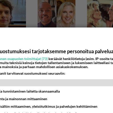
uostumuksesi tarjotaksemme personoitua palvelu
nen osapuolen toimittajat (73)
keräävät henkilötietoja (esim. IP-osoite ta
 muita teknisiä keinoja tietojen tallentamiseen ja lukemiseen laitteellasi t
DER
a mainoksia ja parhaan mahdollisen asiakaskokemuksen.
 ja Ruutu
anit tarvitsevat suostumuksesi seuraaviin:
la kokemuksia siitä miten paskoja palveluita nämä ovat? Yl
Areenasta striimaan iPadilta AppleTV:n kautta kaik...
t ja tunnistaminen laitetta skannaamalla
:37
1
ta ja mainonnan mittaaminen
sisällön mittaaminen, yleisötutkimus ja palvelujen kehittäminen