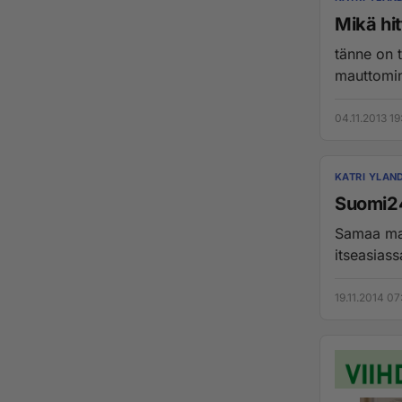
Mikä hi
tänne on 
mauttomin "
04.11.2013 19
KATRI YLAN
Suomi2
Samaa man
19.11.2014 07