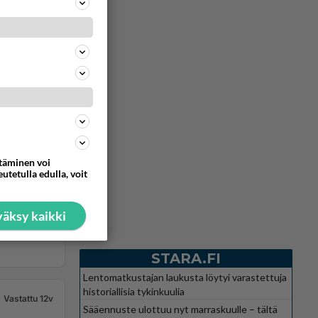
ttäminen voi
utetulla edulla, voit
äksy kaikki
STARA.FI
Lentomatkustajan laukusta löytyi varastettuja
historiallisia tykinkuulia
Vastattu 12v
Sääennuste ulottuu nyt marraskuulle – tältä