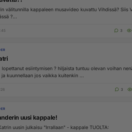
n välitunnilla kappaleen musavideo kuvattu Vihdissä? Siis Vihdin
ssä ?...
5:45
3
DER
tri
 lopettanut esiintymisen ? hiljaista tuntuu olevan voihan nen
 ja kuunnellaan jos vaikka kuitenkin ...
:26
3
DER
anderin uusi kappale!
trin uusin julkaisu "Irrallaan" - kappale TUOLTA: