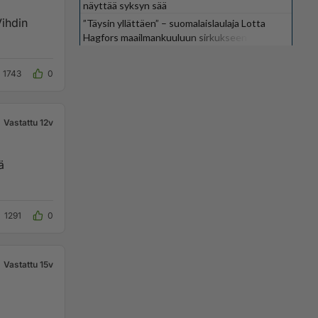
näyttää syksyn sää
”Täysin yllättäen” – suomalaislaulaja Lotta
Hagfors maailmankuuluun sirkukseen
1743
0
Vastattu 12v
ä
1291
0
Vastattu 15v