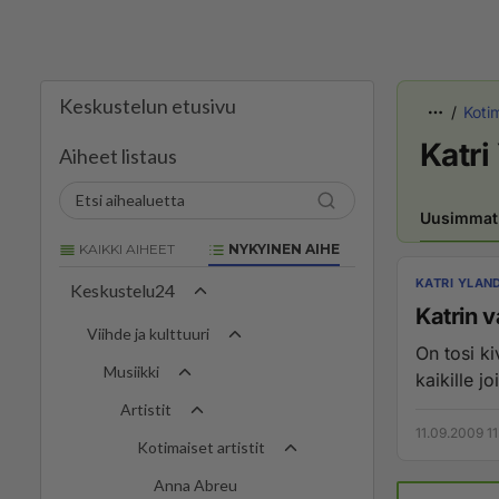
Keskustelun etusivu
Kotim
Katri
Aiheet listaus
Uusimmat
KAIKKI AIHEET
NYKYINEN AIHE
KATRI YLAN
Keskustelu24
Katrin v
Viihde ja kulttuuri
On tosi kiva albumi. Itse pidän kappale
Musiikki
kaikille jo
Artistit
11.09.2009 11
Kotimaiset artistit
Anna Abreu