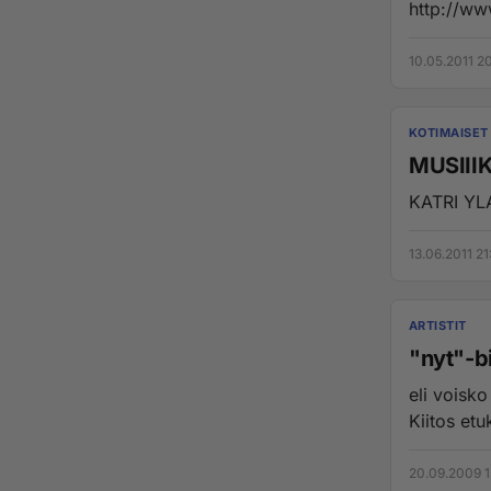
http://w
10.05.2011 2
KOTIMAISET 
MUSIIIK
KATRI YL
13.06.2011 21
ARTISTIT
"nyt"-bi
eli voisko
Kiitos etu
20.09.2009 1