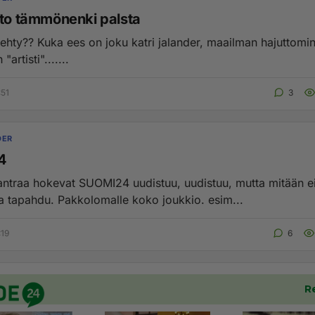
tto tämmönenki palsta
tehty?? Kuka ees on joku katri jalander, maailman hajuttomin
artisti".......
:51
3
DER
4
traa hokevat SUOMI24 uudistuu, uudistuu, mutta mitään e
itseasiassa tapahdu. Pakkolomalle koko joukkio. esim...
:19
6