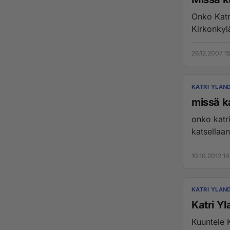
Onko Katri
Kirkonkylä
26.12.2007 1
KATRI YLAN
missä ka
onko katri
katsellaan
10.10.2012 14
KATRI YLAN
Katri Yl
Kuuntele Ka