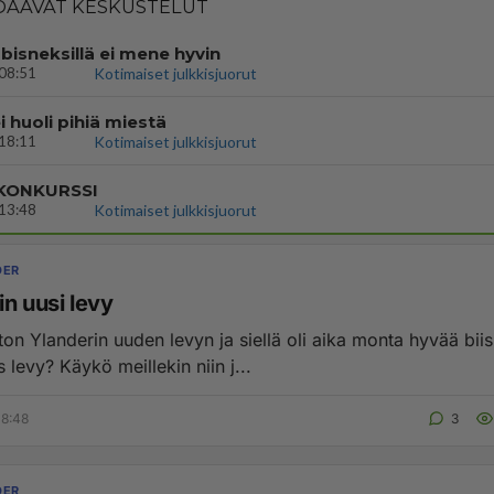
AAVAT KESKUSTELUT
bisneksillä ei mene hyvin
08:51
Kotimaiset julkkisjuorut
i huoli pihiä miestä
18:11
Kotimaiset julkkisjuorut
 KONKURSSI
13:48
Kotimaiset julkkisjuorut
DER
n uusi levy
ton Ylanderin uuden levyn ja siellä oli aika monta hyvää biis
 levy? Käykö meillekin niin j...
08:48
3
DER