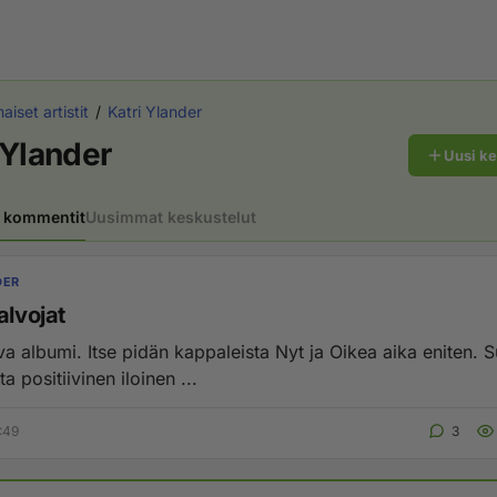
aiset artistit
Katri Ylander
 Ylander
Uusi k
 kommentit
Uusimmat keskustelut
DER
alvojat
ista Nyt ja Oikea aika eniten. Suosittelen
ita positiivinen iloinen ...
:49
3