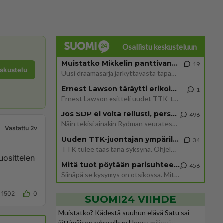
Osallistu keskusteluun
Muistatko Mikkelin panttivankidraaman?
19
eskustelu
Uusi draamasarja järkyttävästä tapauksesta on tulossa. Tositapahtumiin perustuva sarja ammentaa vuoden 1986 Mikkelin pan
Ernest Lawson täräytti erikoisen heiton TTK-lehdistötilaisuudessa: " Onko tässä tarkoituksena...?"
1
Ernest Lawson esitteli uudet TTK-tähtioppilaat ja opettajat torstaina 6.8. lehdistölle. Tulevalla kaudella on yksi hausk
Jos SDP ei voita reilusti, persut kumoavat demokratian Suomesta
496
Näin tekisi ainakin Rydman seuratessaan idolinsa Trumpin mallia https://www.is.fi/politiikka/art-2000012187244.html
Vastattu 2v
Uuden TTK-juontajan ympärillä epätietoisuus sakenee - Nyt MTV hämmentää soppaa
34
TTK tulee taas tänä syksynä. Ohjelman uudet tähtioppilaat julkistetaan torstaina 6. elokuuta klo 14 alkavassa lehdistö
Mitä tuot pöytään parisuhteessa?
456
Siinäpä se kysymys on otsikossa. Mitäpä siis tuot/toisit pöytään parisuhteessa? Oletko mies vai nainen? Koetko sen mitä
1502
0
SUOMI24 VIIHDE
Muistatko? Kädestä suuhun elävä Satu sai
jättimäisen rahasalkun Henry-miljonääriltä