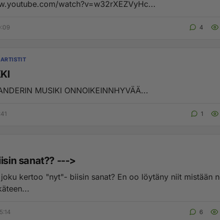
ww.youtube.com/watch?v=w32rXEZVyHc...
0:09
4
ARTISTIT
KI
ANDERIN MUSIKI ONNOIKEINNHYVÄÄ...
:41
1
isin sanat?? --->
 joku kertoo "nyt"- biisin sanat? En oo löytäny niit mistään n
käteen...
5:14
6