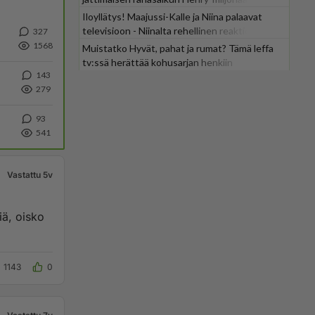
Iloyllätys! Maajussi-Kalle ja Niina palaavat
televisioon - Niinalta rehellinen reaktio:
327
"KÄÄKS!"
1568
Muistatko Hyvät, pahat ja rumat? Tämä leffa
tv:ssä herättää kohusarjan henkiin
143
279
93
541
Vastattu 5v
iä, oisko
1143
0