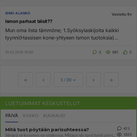
ISMO ALANKO
Vastattu 9v
Ismon parhaat biisit??
Mun oma lista tämmöne; 1.Syöksylaskijoita kaikki
tyynni(Hassisen kone-yhtyeen Ismon tuotoksia)
2.Viimeinen rock ennen a...
10.01.2015 15:50
3
981
0
1
/
30
LUETUIMMAT KESKUSTELUT
PÄIVÄ
VIIKKO
KUUKAUSI
421
Mitä tuot pöytään parisuhteessa?
1823
Siinäpä se kysymys on otsikossa. Mitäpä siis tuot/toisit pöytään parisuhteessa? Oletko mies vai nainen? Koetko sen mitä