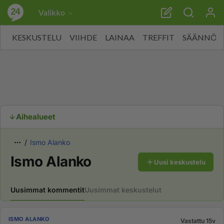
Valikko
KESKUSTELU
VIIHDE
LAINAA
TREFFIT
SÄÄNNÖT
Aihealueet
Ismo Alanko
Ismo Alanko
Uusi keskustelu
Uusimmat kommentit
Uusimmat keskustelut
ISMO ALANKO
Vastattu 15v