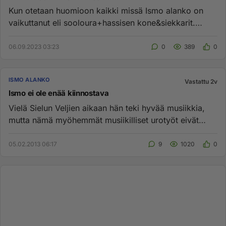
Kun otetaan huomioon kaikki missä Ismo alanko on
vaikuttanut eli sooloura+hassisen kone&siekkarit.
Lempparilevyt; 1.Ha...
06.09.2023 03:23
0
389
0
ISMO ALANKO
Vastattu 2v
Ismo ei ole enää kiinnostava
Vielä Sielun Veljien aikaan hän teki hyvää musiikkia,
mutta nämä myöhemmät musiikilliset urotyöt eivät
enää ole säväyttä...
05.02.2013 06:17
9
1020
0