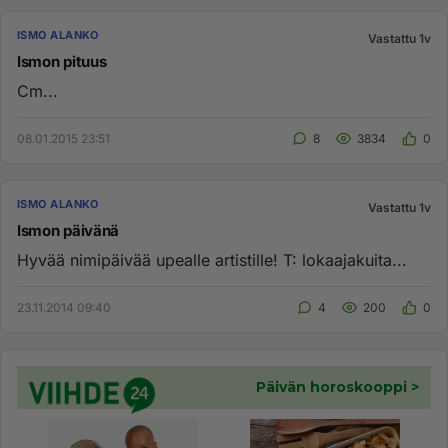
ISMO ALANKO
Vastattu 1v
Ismon pituus
Cm...
08.01.2015 23:51
8
3834
0
ISMO ALANKO
Vastattu 1v
Ismon päivänä
Hyvää nimipäivää upealle artistille! T: lokaajakuita...
23.11.2014 09:40
4
200
0