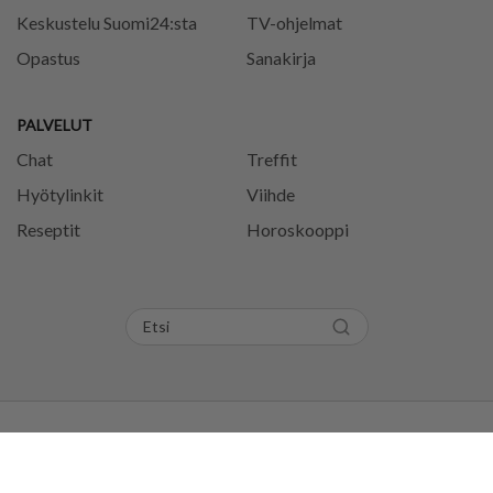
Keskustelu Suomi24:sta
TV-ohjelmat
Opastus
Sanakirja
PALVELUT
Chat
Treffit
Hyötylinkit
Viihde
Reseptit
Horoskooppi
Tietosuojaseloste
Käyttöehdot
Evästeasetukset
Säännöt