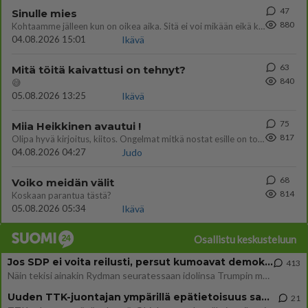
47
Sinulle mies
880
Kohtaamme jälleen kun on oikea aika. Sitä ei voi mikään eikä kukaan estää <3 <3
04.08.2026 15:01
Ikävä
63
Mitä töitä kaivattusi on tehnyt?
840
😅
05.08.2026 13:25
Ikävä
75
Miia Heikkinen avautui !
817
Olipa hyvä kirjoitus, kiitos. Ongelmat mitkä nostat esille on todellisia ja tämä ylimielisyys totta ja se näkyy kaikessa
04.08.2026 04:27
Judo
68
Voiko meidän välit
814
Koskaan parantua tästä?
05.08.2026 05:34
Ikävä
Osallistu keskusteluun
Jos SDP ei voita reilusti, persut kumoavat demokratian Suomesta
413
Näin tekisi ainakin Rydman seuratessaan idolinsa Trumpin mallia https://www.is.fi/politiikka/art-2000012187244.html
Uuden TTK-juontajan ympärillä epätietoisuus sakenee - Nyt MTV hämmentää soppaa
21