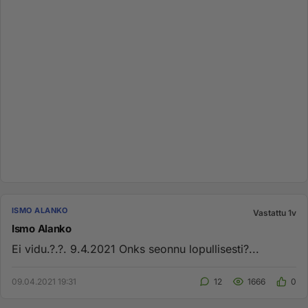
ISMO ALANKO
Vastattu 1v
Ismo Alanko
Ei vidu.?.?. 9.4.2021 Onks seonnu lopullisesti?...
09.04.2021 19:31
12
1666
0