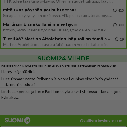
TTK tulee taas tänä syksynä. Ohjelman uudet tähtioppilaat julkistetaan torstaina 6. elokuuta klo 14 alkavassa lehdistö
Mitä tuot pöytään parisuhteessa?
423
Siinäpä se kysymys on otsikossa. Mitäpä siis tuot/toisit pöytään parisuhteessa? Oletko mies vai nainen? Koetko sen mitä
Martinan bisneksillä ei mene hyvin
300
https://www.iltalehti.fi/viihdeuutiset/a/c46da6ab-340f-4790-aaa7-0865eed2336 Yrityksen konkurssihakemus on tullut kärä
Tiesitkö? Martina Aitolehden isäpuoli on tämä suosittu laulaja
29
Martina Aitolehti on seurattu julkisuuden henkilö. Lähipiiriin mahtuu muitakin tunnettuja henkilöitä. Tiesitkö, että Ma
SUOMI24 VIIHDE
Muistatko? Kädestä suuhun elävä Satu sai jättimäisen rahasalkun
Henry-miljonääriltä
Luetuimmat: Aarne Pelkonen ja Noora Louhimo vihdoinkin yhdessä -
Tätä moni jo odotti
Linda Lampenius ja Pete Parkkonen yllättävät yhdessä - Tämä ei jätä
kylmäksi...
Osallistu keskusteluun