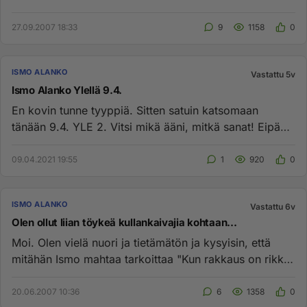
27.09.2007 18:33
9
1158
0
ISMO ALANKO
Vastattu 5v
Ismo Alanko Ylellä 9.4.
En kovin tunne tyyppiä. Sitten satuin katsomaan
tänään 9.4. YLE 2. Vitsi mikä ääni, mitkä sanat! Eipä
aikoihin mikään ol...
09.04.2021 19:55
1
920
0
ISMO ALANKO
Vastattu 6v
Olen ollut liian töykeä kullankaivajia kohtaan...
Moi. Olen vielä nuori ja tietämätön ja kysyisin, että
mitähän Ismo mahtaa tarkoittaa "Kun rakkaus on rikki"
-kappaleessa...
20.06.2007 10:36
6
1358
0