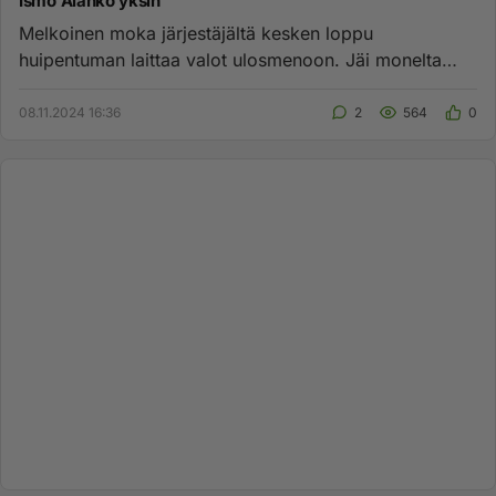
Ismo Alanko yksin
Melkoinen moka järjestäjältä kesken loppu
huipentuman laittaa valot ulosmenoon. Jäi monelta
paras veto näkemättä. Onneks...
08.11.2024 16:36
2
564
0