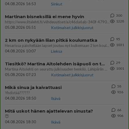
04.08.2026 16:53
Sinkut
300
Martinan bisneksillä ei mene hyvin
1228
https://www.iltalehti.fi/viihdeuutiset/a/c46da6ab-340f-4790-aaa7-0865eed2336 Yrityksen konkurssihakemus on tullut kärä
05.08.2026 05:51
Kotimaiset julkkisjuorut
95
2 km on nykyään liian pitkä koulumatka
1031
Hesarissa päivitellään lapset joutuu nyt kulkemaan 2 km kouluun jösses. Ruostefillarilla tuo matka menee vaikka miten äk
04.08.2026 10:07
Lieksa
29
Tiesitkö? Martina Aitolehden isäpuoli on tämä suosittu laulaja
1001
Martina Aitolehti on seurattu julkisuuden henkilö. Lähipiiriin mahtuu muitakin tunnettuja henkilöitä. Tiesitkö, että Ma
05.08.2026 07:23
Kotimaiset julkkisjuorut
58
Mikä sinua ja kaivattuasi
926
Yhdistää??????
04.08.2026 18:50
Ikävä
66
Mitä uskot hänen ajattelevan sinusta?
906
😇
04.08.2026 18:30
Ikävä