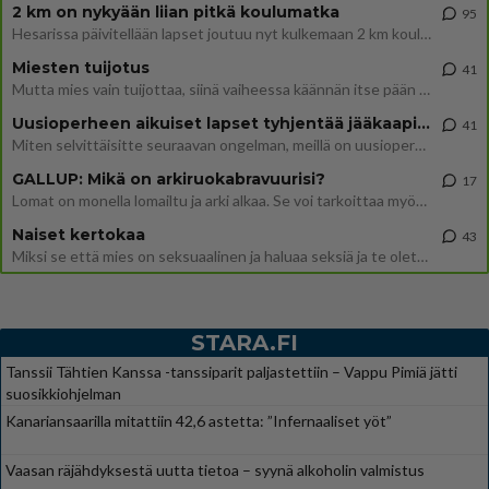
2 km on nykyään liian pitkä koulumatka
95
Hesarissa päivitellään lapset joutuu nyt kulkemaan 2 km kouluun jösses. Ruostefillarilla tuo matka menee vaikka miten äk
Miesten tuijotus
41
Mutta mies vain tuijottaa, siinä vaiheessa käännän itse pään pois. Mikä juttu? Yleensä jos joku tuijottaa tai katsoo, hä
Uusioperheen aikuiset lapset tyhjentää jääkaapin käydessään
41
Miten selvittäisitte seuraavan ongelman, meillä on uusioperhe, minulla teini-ikäiset lapset ja puolisolla aikuiset, jotk
GALLUP: Mikä on arkiruokabravuurisi?
17
Lomat on monella lomailtu ja arki alkaa. Se voi tarkoittaa myös sitä, että grillailut on grillattu ja palataan arjen ruo
Naiset kertokaa
43
Miksi se että mies on seksuaalinen ja haluaa seksiä ja te olette hänen mielestänne haluttava on vastenmielistä? Mikä sii
STARA.FI
Tanssii Tähtien Kanssa -tanssiparit paljastettiin – Vappu Pimiä jätti
suosikkiohjelman
Kanariansaarilla mitattiin 42,6 astetta: ”Infernaaliset yöt”
Vaasan räjähdyksestä uutta tietoa – syynä alkoholin valmistus