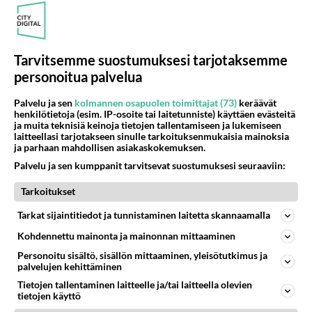
puusta''
Jotkut puhuvat että se on tullut siitä kun oli lama-aika,
mutta en ymmärrä miten sen sanoituskaan siihen liittyy.
Voisik...
Tarvitsemme suostumuksesi tarjotaksemme
personoitua palvelua
28.01.2011 13:05
24
19886
0
Palvelu ja sen
kolmannen osapuolen toimittajat (73)
keräävät
henkilötietoja (esim. IP-osoite tai laitetunniste) käyttäen evästeitä
ISMO ALANKO
Vastattu 3v
ja muita teknisiä keinoja tietojen tallentamiseen ja lukemiseen
laitteellasi tarjotakseen sinulle tarkoituksenmukaisia mainoksia
Ismo Alanko ei ole käynyt armeijaa!
ja parhaan mahdollisen asiakaskokemuksen.
Tämä musersi maailmani, jossa uskoin ihmisten
Palvelu ja sen kumppanit tarvitsevat suostumuksesi seuraaviin:
hyvyyteen ja Ismonkin maanpuolustuskykyyn.
Kuvittelinhan joensuulaisen pa...
Tarkoitukset
26.12.2009 09:22
13
4279
0
Tarkat sijaintitiedot ja tunnistaminen laitetta skannaamalla
Kohdennettu mainonta ja mainonnan mittaaminen
ISMO ALANKO
Personoitu sisältö, sisällön mittaaminen, yleisötutkimus ja
Vastattu 4v
palvelujen kehittäminen
Ismo Alangon matkassa 80-luvulta asti
Tietojen tallentaminen laitteelle ja/tai laitteella olevien
Blogissa kerron minun ja Ismon tarinan 80-luvulta
tietojen käyttö
2000-luvulle: