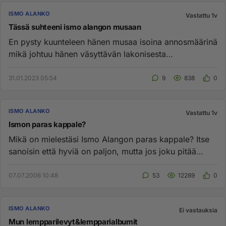
ISMO ALANKO
Vastattu 1v
Tässä suhteeni ismo alangon musaan
En pysty kuunteleen hänen musaa isoina annosmäärinä
mikä johtuu hänen väsyttävän lakonisesta
lauluäänestä. Arvostan suur...
31.01.2023 05:54
9
838
0
ISMO ALANKO
Vastattu 1v
Ismon paras kappale?
Mikä on mielestäsi Ismo Alangon paras kappale? Itse
sanoisin että hyviä on paljon, mutta jos joku pitää
sanoa niin sitt...
07.07.2006 10:48
53
12289
0
ISMO ALANKO
Ei vastauksia
Mun lempparilevyt&lempparialbumit