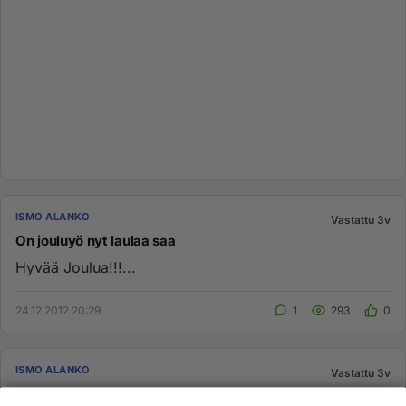
ISMO ALANKO
Vastattu 3v
On jouluyö nyt laulaa saa
Hyvää Joulua!!!...
24.12.2012 20:29
1
293
0
ISMO ALANKO
Vastattu 3v
Selittäkää mulle Ismo Alangon kappale ''kun suomi putos