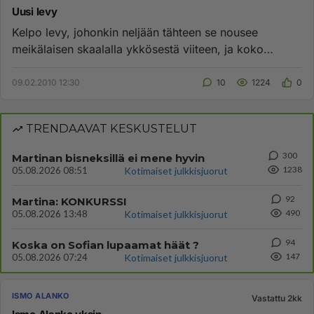
Uusi levy
Kelpo levy, johonkin neljään tähteen se nousee
meikälaisen skaalalla ykkösestä viiteen, ja koko
tuotannossa kärkikolmann...
09.02.2010 12:30
10
1224
0
TRENDAAVAT KESKUSTELUT
300
Martinan bisneksillä ei mene hyvin
1238
05.08.2026 08:51
Kotimaiset julkkisjuorut
92
Martina: KONKURSSI
490
05.08.2026 13:48
Kotimaiset julkkisjuorut
94
Koska on Sofian lupaamat häät ?
147
05.08.2026 07:24
Kotimaiset julkkisjuorut
ISMO ALANKO
Vastattu 2kk