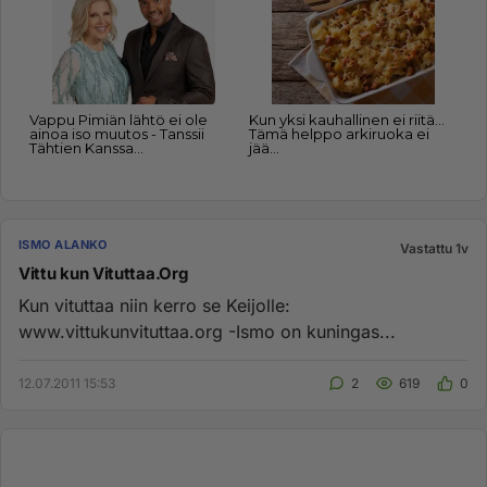
ISMO ALANKO
Vastattu 1v
Vittu kun Vituttaa.Org
Kun vituttaa niin kerro se Keijolle:
www.vittukunvituttaa.org -Ismo on kuningas...
12.07.2011 15:53
2
619
0