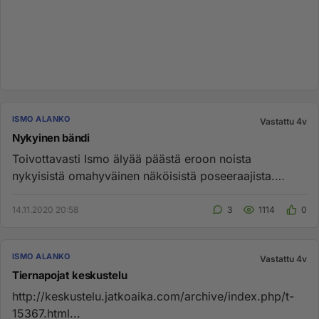
ISMO ALANKO
Vastattu 4v
Nykyinen bändi
Toivottavasti Ismo älyää päästä eroon noista
nykyisistä omahyväinen näköisistä poseeraajista.
Feikki paistaa pahasti läp...
14.11.2020 20:58
3
1114
0
ISMO ALANKO
Vastattu 4v
Tiernapojat keskustelu
http://keskustelu.jatkoaika.com/archive/index.php/t-
15367.html...