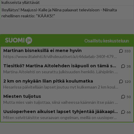
kulisseista yllättävät
Iloyllätys! Maajussi-Kalle ja Niina palaavat televisioon - Niinalta
rehellinen reaktio: "KÄÄKS!"
Osallistu keskusteluun
Martinan bisneksillä ei mene hyvin
333
https://www.iltalehti.fi/viihdeuutiset/a/c46da6ab-340f-4790-aaa7-0865eed2336 Yrityksen konkurssihakemus on tullut kärä
Tiesitkö? Martina Aitolehden isäpuoli on tämä suosittu laulaja
38
Martina Aitolehti on seurattu julkisuuden henkilö. Lähipiiriin mahtuu muitakin tunnettuja henkilöitä. Tiesitkö, että Ma
2 km on nykyään liian pitkä koulumatka
120
Hesarissa päivitellään lapset joutuu nyt kulkemaan 2 km kouluun jösses. Ruostefillarilla tuo matka menee vaikka miten äk
Miesten tuijotus
50
Mutta mies vain tuijottaa, siinä vaiheessa käännän itse pään pois. Mikä juttu? Yleensä jos joku tuijottaa tai katsoo, hä
Uusioperheen aikuiset lapset tyhjentää jääkaapin käydessään
66
Miten selvittäisitte seuraavan ongelman, meillä on uusioperhe, minulla teini-ikäiset lapset ja puolisolla aikuiset, jotk