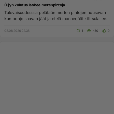
Öljyn kulutus laskee merenpintoja
Tulevaisuudesssa pelätään merten pintojen nousevan
kun pohjoisnavan jäät ja etelä mannerjäätiköt sulailee?
Siihen uhkaa...
08.08.2026 22:38
1
<50
0