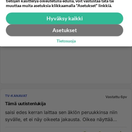
tietojen käsittelyä oikeutetulla edulla, voit vastustaa tätä tai
muuttaa muita asetuksia klikkaamalla "Asetukset" linkkiä.
Hyväksy kaikki
Asetukset
Tietosuoja
TV-KANAVAT
Vastattu 6pv
Tämä uutistenlukija
saisi edes kerran laittaa sen äklön peruukkinsa niin
syvälle, et ei näy oikeeta jakausta. Oikea näyttää
olevan keskellä ...