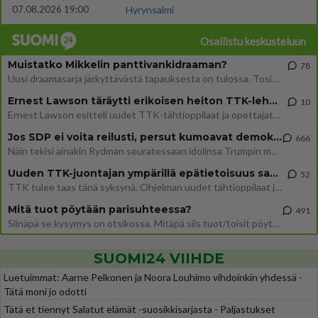
07.08.2026 19:00
Hyrynsalmi
Osallistu keskusteluun
Muistatko Mikkelin panttivankidraaman?
78
Uusi draamasarja järkyttävästä tapauksesta on tulossa. Tositapahtumiin perustuva sarja ammentaa vuoden 1986 Mikkelin pan
Ernest Lawson täräytti erikoisen heiton TTK-lehdistötilaisuudessa: " Onko tässä tarkoituksena...?"
10
Ernest Lawson esitteli uudet TTK-tähtioppilaat ja opettajat torstaina 6.8. lehdistölle. Tulevalla kaudella on yksi hausk
Jos SDP ei voita reilusti, persut kumoavat demokratian Suomesta
666
Näin tekisi ainakin Rydman seuratessaan idolinsa Trumpin mallia https://www.is.fi/politiikka/art-2000012187244.html
Uuden TTK-juontajan ympärillä epätietoisuus sakenee - Nyt MTV hämmentää soppaa
52
TTK tulee taas tänä syksynä. Ohjelman uudet tähtioppilaat julkistetaan torstaina 6. elokuuta klo 14 alkavassa lehdistö
Mitä tuot pöytään parisuhteessa?
491
Siinäpä se kysymys on otsikossa. Mitäpä siis tuot/toisit pöytään parisuhteessa? Oletko mies vai nainen? Koetko sen mitä
SUOMI24 VIIHDE
Luetuimmat: Aarne Pelkonen ja Noora Louhimo vihdoinkin yhdessä -
Tätä moni jo odotti
Tätä et tiennyt Salatut elämät -suosikkisarjasta - Paljastukset