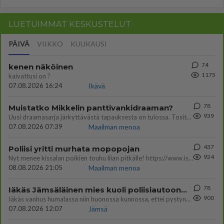
LUETUIMMAT KESKUSTELUT
PÄIVÄ
VIIKKO
KUUKAUSI
74
kenen näköinen
1175
kaivattusi on ?
07.08.2026 16:24
Ikävä
78
Muistatko Mikkelin panttivankidraaman?
939
Uusi draamasarja järkyttävästä tapauksesta on tulossa. Tositapahtumiin perustuva sarja ammentaa vuoden 1986 Mikkelin pan
07.08.2026 07:39
Maailman menoa
437
Poliisi yritti murhata mopopojan
924
Nyt menee kissalan poikien touhu liian pitkälle! https://www.is.fi/kotimaa/art-2000012193221.html Karu video mopomiiti
08.08.2026 21:05
Maailman menoa
78
Iäkäs Jämsäläinen mies kuoli poliisiautoon matkalla Jyväskylän putkaan
900
Iäkäs vanhus humalassa niin huonossa kunnossa, ettei pystynyt huolehtimaan itsestään niin ainoa apu sillä hetkellä oli
07.08.2026 12:07
Jämsä