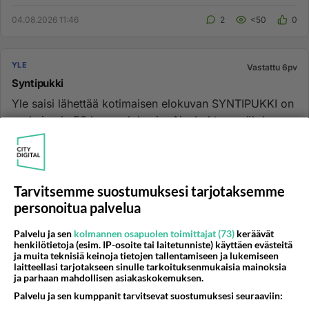
kuulia...
04.08.2026 11:46
2
<50
0
YLE
Vastattu 6pv
Syntipukki
Yle saisi lähettää kotimaisen elokuvan SYNTIPUKKI on
parhaimpia 50 luvun elokuvia. Ajankohtaan nähden
sopisi hyvin. Synt...
13.07.2026 09:30
3
<50
0
Tarvitsemme suostumuksesi tarjotaksemme
YLE
Vastattu 6pv
personoitua palvelua
Ylen sääprofeettojen tv-esiintyminen
Palvelu ja sen
kolmannen osapuolen toimittajat (73)
keräävät
Ylen meteorologit (Matti Huutonen, Toni Hellinen,
henkilötietoja (esim. IP-osoite tai laitetunniste) käyttäen evästeitä
Kerttu Kotakorpi, Joonas Koskela, Elina Lopperi...)
ja muita teknisiä keinoja tietojen tallentamiseen ja lukemiseen
laitteellasi tarjotakseen sinulle tarkoituksenmukaisia mainoksia
ovat jostain "amer...
ja parhaan mahdollisen asiakaskokemuksen.
11.08.2013 12:58
58
3562
0
Palvelu ja sen kumppanit tarvitsevat suostumuksesi seuraaviin: