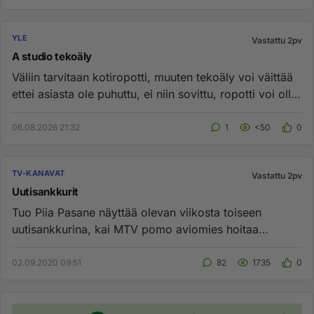
YLE
Vastattu 2pv
A studio tekoäly
Väliin tarvitaan kotiropotti, muuten tekoäly voi väittää
ettei asiasta ole puhuttu, ei niin sovittu, ropotti voi olla
sa...
06.08.2026 21:32
1
<50
0
TV-KANAVAT
Vastattu 2pv
Uutisankkurit
Tuo Piia Pasane näyttää olevan viikosta toiseen
uutisankkurina, kai MTV pomo aviomies hoitaa
perheen kotia illat ? Rouva...
02.09.2020 09:51
82
1735
0