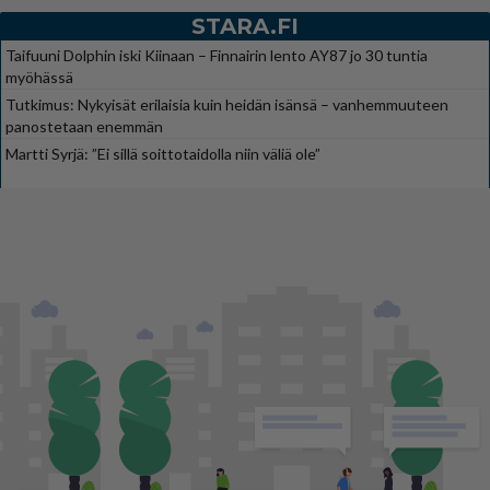
STARA.FI
Taifuuni Dolphin iski Kiinaan – Finnairin lento AY87 jo 30 tuntia
myöhässä
Tutkimus: Nykyisät erilaisia kuin heidän isänsä – vanhemmuuteen
panostetaan enemmän
Martti Syrjä: ”Ei sillä soittotaidolla niin väliä ole”