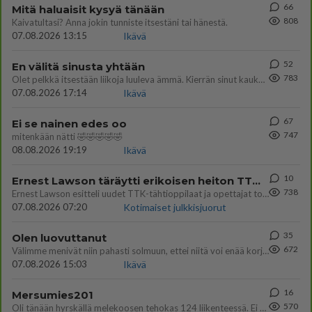
66
Mitä haluaisit kysyä tänään
808
Kaivatultasi? Anna jokin tunniste itsestäni tai hänestä.
07.08.2026 13:15
Ikävä
52
En välitä sinusta yhtään
783
Olet pelkkä itsestään liikoja luuleva ämmä. Kierrän sinut kaukaa nyt ja aina. Olit mulle pelkkä lelu vaan.
07.08.2026 17:14
Ikävä
67
Ei se nainen edes oo
747
mitenkään nätti 🤣🤣🤣🤣🤣
08.08.2026 19:19
Ikävä
10
Ernest Lawson täräytti erikoisen heiton TTK-lehdistötilaisuudessa: " Onko tässä tarkoituksena...?"
738
Ernest Lawson esitteli uudet TTK-tähtioppilaat ja opettajat torstaina 6.8. lehdistölle. Tulevalla kaudella on yksi hausk
07.08.2026 07:20
Kotimaiset julkkisjuorut
35
Olen luovuttanut
672
Välimme menivät niin pahasti solmuun, ettei niitä voi enää korjata. On aika jatkaa elämässä eteenpäin. Toivon sulle kaik
07.08.2026 15:03
Ikävä
16
Mersumies201
570
Oli tänään hyrskällä melekoosen tehokas 124 liikenteessä. Ei paljon vastamäki haitannu....