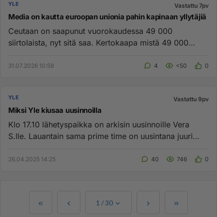
YLE
Vastattu 7pv
Media on kautta euroopan unionia pahin kapinaan yllytäjiä
Ceutaan on saapunut vuorokaudessa 49 000
siirtolaista, nyt sitä saa. Kertokaapa mistä 49 000
köyhää siirtoaista ottaa ed...
31.07.2026 10:59
4
<50
0
YLE
Vastattu 9pv
Miksi Yle kiusaa uusinnoilla
Klo 17.10 lähetyspaikka on arkisin uusinnoille Vera
S.lle. Lauantain sama prime time on uusintana juuri
pyörineelle Scar...
26.04.2025 14:25
40
746
0
1
/
30