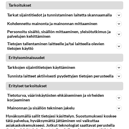
Tarkoitukset
YLE
Vastattu 7pv
Tarkat sijaintitiedot ja tunnistaminen laitetta skannaamalla
Vasemmisto Yle jatkaa päivä/viikkokaupalla Garden
öyhötystä
Kohdennettu mainonta ja mainonnan mittaaminen
Miksei vassariYle öyhöttänyt samanlailla
Personoitu sisältö, sisällön mittaaminen, yleisötutkimus ja
palvelujen kehittäminen
Marin&Tuppuraisen hassatuista Uniper-case
Tietojen tallentaminen laitteelle ja/tai laitteella olevien
miljardeista?...
tietojen käyttö
22.07.2026 17:38
6
<50
0
Erityisominaisuudet
Tarkkojen sijaintitietojen käyttäminen
YLE
Vastattu 6pv
Tunnista laitteet aktiivisesti pyydettyjen tietojen perusteella
Elias on top.
Erityiset tarkoitukset
Ylen meteorologi Elias Paakkanen on kerrassaan upea,
komea ja osaava. Paras kaikista. Upseeriainesta,
Tietoturva, väärinkäytösten ehkäiseminen ja virheiden
sanoisi sotavetera...
korjaaminen
26.02.2023 16:27
32
1720
0
Mainonnan ja sisällön tekninen jakelu
Hyväksymällä sallit tietojesi käsittelyn. Suostumuksesi koskee
tätä palvelua, hyväksymättä jättäminen voi vaikuttaa
asiakaskokemukseesi. Jotkut teknologiat saattavat perustella