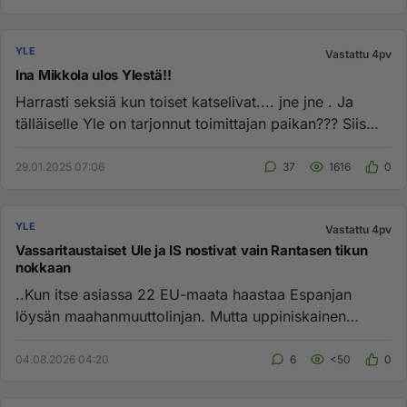
YLE
Vastattu 4pv
Ina Mikkola ulos Ylestä!!
Harrasti seksiä kun toiset katselivat.... jne jne . Ja
tälläiselle Yle on tarjonnut toimittajan paikan??? Siis
käsittämä...
29.01.2025 07:06
37
1616
0
YLE
Vastattu 4pv
Vassaritaustaiset Ule ja IS nostivat vain Rantasen tikun
nokkaan
..Kun itse asiassa 22 EU-maata haastaa Espanjan
löysän maahanmuuttolinjan. Mutta uppiniskainen
sosialistipääministeri ei...
04.08.2026 04:20
6
<50
0