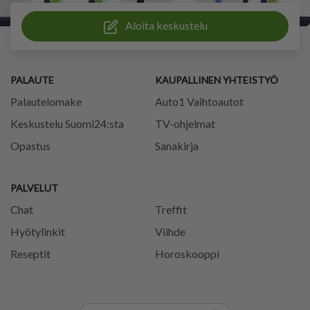
Aloita keskustelu
PALAUTE
KAUPALLINEN YHTEISTYÖ
Palautelomake
Auto1 Vaihtoautot
Keskustelu Suomi24:sta
TV-ohjelmat
Opastus
Sanakirja
PALVELUT
Chat
Treffit
Hyötylinkit
Viihde
Reseptit
Horoskooppi