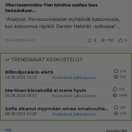
Vihervasemmisto-Ylen toimitus suoltaa taas
fantasioitaan...
"Analyysi: Perussuomalaiset myhäilivät katsomossa,
kun kokoomus räpiköi Garden Helsinki -sotkussa"
Lähde Yle Mikä asian...
06.08.2026 08:40
9
<50
0
TRENDAAVAT KESKUSTELUT
214
Rillimiljonäärin elätti
501
06.08.2026 14:23
Kotimaiset julkkisjuorut
333
Martinan bisneksillä ei mene hyvin
1840
05.08.2026 08:51
Kotimaiset julkkisjuorut
105
Sofia alkanut myymään omaa omaisuuttaan.
274
08.08.2026 10:29
Kotimaiset julkkisjuorut
YLE
Vastattu 16h