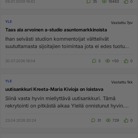
06.01.2009 19:42
35
16463
0
YLE
Vastattu 7pv
Taas ala arvoinen a-studio asuntomarkkinoista
Ihan selvästi studion kommentoijat välttelivät
suututtamasta sijoitajien toimintaa jota ei edes tuotu
syyllisiksi studio...
30.07.2026 19:04
3
<50
0
YLE
Vastattu 1kk
uutisankkuri Kreeta-Maria Kivioja on loistava
Siinä vasta hyvin miellyttävä uutisankkuri. Tämä
rekrytointi on pitkästä aikaa Ylellä onnistunut hyvin.
Tämän tyyppisiä...
23.04.2026 20:24
31
729
0