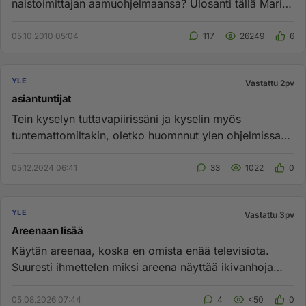
naistoimittajan aamuohjelmaansa? Ulosanti tällä Maria
Stenroosilla on kuin lam...
05.10.2010 05:04
117
26249
6
YLE
Vastattu 2pv
asiantuntijat
Tein kyselyn tuttavapiirissäni ja kyselin myös
tuntemattomiltakin, oletko huomnnut ylen ohjelmissa
joitain muita asiantu...
05.12.2024 06:41
33
1022
0
YLE
Vastattu 3pv
Areenaan lisää
Käytän areenaa, koska en omista enää televisiota.
Suuresti ihmettelen miksi areena näyttää ikivanhoja
ohjelmia aina vaan...
05.08.2026 07:44
4
<50
0