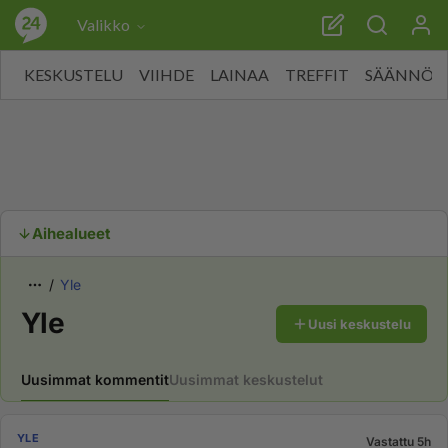
Valikko
KESKUSTELU
VIIHDE
LAINAA
TREFFIT
SÄÄNNÖT
Aihealueet
Yle
Yle
Uusi keskustelu
Uusimmat kommentit
Uusimmat keskustelut
YLE
Vastattu 5h