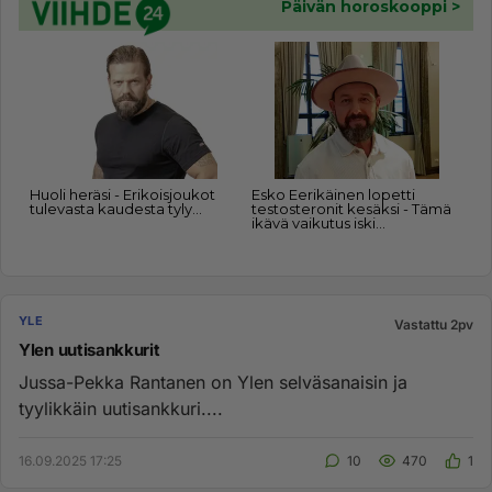
YLE
Vastattu 2pv
Ylen uutisankkurit
Jussa-Pekka Rantanen on Ylen selväsanaisin ja
tyylikkäin uutisankkuri....
16.09.2025 17:25
10
470
1