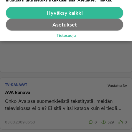
Hyväksy kaikki
Asetukset
Tietosuoja
TV-KANAVAT
Vastattu 3v
AVA kanava
Onko Ava:ssa suomenkielistä tekstitystä, meidän
televisiossa ei ole? Ei sitä viitsi katsoa kuin ei tiedä
mitä puhutaan i...
03.03.2009 05:53
6
529
0