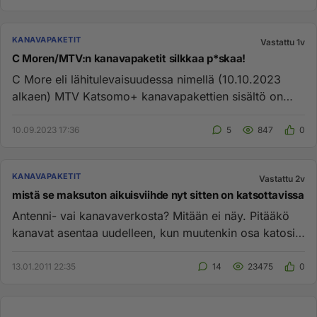
KANAVAPAKETIT
Vastattu 1v
C Moren/MTV:n kanavapaketit silkkaa p*skaa!
C More eli lähitulevaisuudessa nimellä (10.10.2023
alkaen) MTV Katsomo+ kanavapakettien sisältö on
nykyisin silkkaa p*sk...
10.09.2023 17:36
5
847
0
KANAVAPAKETIT
Vastattu 2v
mistä se maksuton aikuisviihde nyt sitten on katsottavissa
Antenni- vai kanavaverkosta? Mitään ei näy. Pitääkö
kanavat asentaa uudelleen, kun muutenkin osa katosi
aivan ilman ...
13.01.2011 22:35
14
23475
0