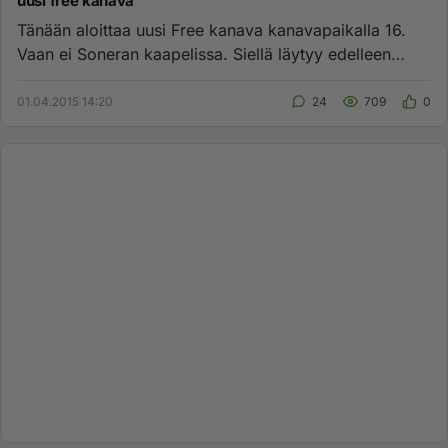
uusi free kanava
Tänään aloittaa uusi Free kanava kanavapaikalla 16.
Vaan ei Soneran kaapelissa. Siellä läytyy edelleen
Ruusia today. Pu...
01.04.2015 14:20
24
709
0