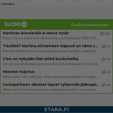
kylmäksi...
Osallistu keskusteluun
Martinan bisneksillä ei mene hyvin
321
https://www.iltalehti.fi/viihdeuutiset/a/c46da6ab-340f-4790-aaa7-0865eed2336 Yrityksen konkurssihakemus on tullut kärä
Tiesitkö? Martina Aitolehden isäpuoli on tämä suosittu laulaja
31
Martina Aitolehti on seurattu julkisuuden henkilö. Lähipiiriin mahtuu muitakin tunnettuja henkilöitä. Tiesitkö, että Ma
2 km on nykyään liian pitkä koulumatka
99
Hesarissa päivitellään lapset joutuu nyt kulkemaan 2 km kouluun jösses. Ruostefillarilla tuo matka menee vaikka miten äk
Miesten tuijotus
42
Mutta mies vain tuijottaa, siinä vaiheessa käännän itse pään pois. Mikä juttu? Yleensä jos joku tuijottaa tai katsoo, hä
Uusioperheen aikuiset lapset tyhjentää jääkaapin käydessään
44
Miten selvittäisitte seuraavan ongelman, meillä on uusioperhe, minulla teini-ikäiset lapset ja puolisolla aikuiset, jotk
STARA.FI