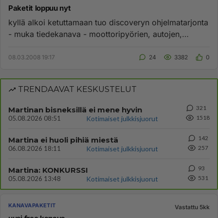
Paketit loppuu nyt
kyllä alkoi ketuttamaan tuo discoveryn ohjelmatarjonta
- muka tiedekanava - moottoripyörien, autojen,
tatuointien nypert...
08.03.2008 19:17
24
3382
0
TRENDAAVAT KESKUSTELUT
321
Martinan bisneksillä ei mene hyvin
1518
05.08.2026 08:51
Kotimaiset julkkisjuorut
142
Martina ei huoli pihiä miestä
257
06.08.2026 18:11
Kotimaiset julkkisjuorut
93
Martina: KONKURSSI
531
05.08.2026 13:48
Kotimaiset julkkisjuorut
KANAVAPAKETIT
Vastattu 5kk