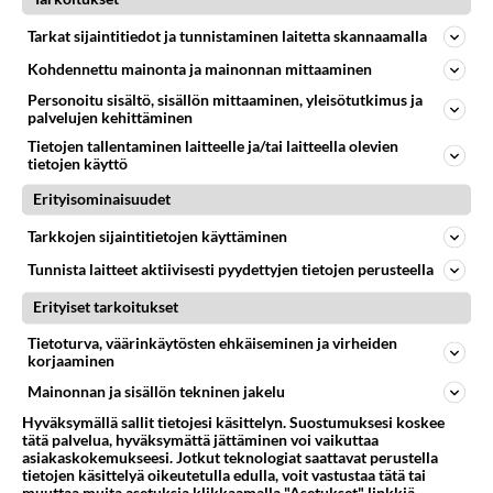
KANAVAPAKETIT
Vastattu 3v
Tarkat sijaintitiedot ja tunnistaminen laitetta skannaamalla
Kokemuksia netti tv:stä?
Kohdennettu mainonta ja mainonnan mittaaminen
http://www.satellitetvtopc.com/?hop=ezonline10
Personoitu sisältö, sisällön mittaaminen, yleisötutkimus ja
Tällainen mainos osui silmiin. Onkohan kyseessä
palvelujen kehittäminen
jonkinsorttinen kusetus ...
Tietojen tallentaminen laitteelle ja/tai laitteella olevien
19.09.2008 08:17
5
8671
0
tietojen käyttö
Erityisominaisuudet
KANAVAPAKETIT
Vastattu 3v
Tarkkojen sijaintitietojen käyttäminen
Kanavapaketit vapaata markkinataloutta-no ei todella
Tunnista laitteet aktiivisesti pyydettyjen tietojen perusteella
Pitsankin saa tilattua haluamillaan täytteillä mutta
Erityiset tarkoitukset
kanavapakettia ei...
Tietoturva, väärinkäytösten ehkäiseminen ja virheiden
korjaaminen
06.11.2022 17:42
2
395
0
Mainonnan ja sisällön tekninen jakelu
Hyväksymällä sallit tietojesi käsittelyn. Suostumuksesi koskee
tätä palvelua, hyväksymättä jättäminen voi vaikuttaa
asiakaskokemukseesi. Jotkut teknologiat saattavat perustella
tietojen käsittelyä oikeutetulla edulla, voit vastustaa tätä tai
muuttaa muita asetuksia klikkaamalla "Asetukset" linkkiä.