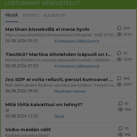
LUETUIMMAT KESKUSTELUT
PÄIVÄ
VIIKKO
KUUKAUSI
320
Martinan bisneksillä ei mene hyvin
1515
https://www.iltalehti.fi/viihdeuutiset/a/c46da6ab-340f-4790-aaa7-0865eed2336 Yrityksen konkurssihakemus on tullut kärä
05.08.2026 05:51
Kotimaiset julkkisjuorut
31
Tiesitkö? Martina Aitolehden isäpuoli on tämä suosittu laulaja
1239
Martina Aitolehti on seurattu julkisuuden henkilö. Lähipiiriin mahtuu muitakin tunnettuja henkilöitä. Tiesitkö, että Ma
05.08.2026 07:23
Kotimaiset julkkisjuorut
466
Jos SDP ei voita reilusti, persut kumoavat demokratian Suomesta
1037
Näin tekisi ainakin Rydman seuratessaan idolinsa Trumpin mallia https://www.is.fi/politiikka/art-2000012187244.html
06.08.2026 09:02
Maailman menoa
62
Mitä töitä kaivattusi on tehnyt?
956
😅
05.08.2026 13:25
Ikävä
73
Voiko meidän välit
942
Koskaan parantua tästä?