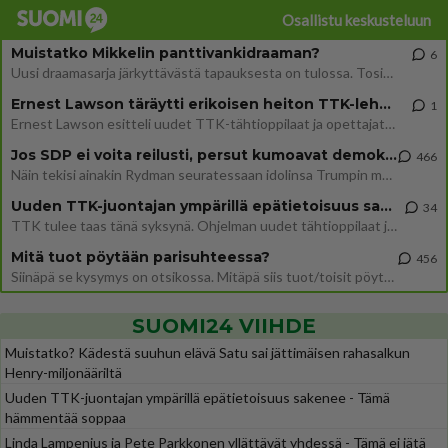
Osallistu keskusteluun
Muistatko Mikkelin panttivankidraaman?
6
Uusi draamasarja järkyttävästä tapauksesta on tulossa. Tositapahtumiin perustuva sarja ammentaa vuoden 1986 Mikkelin pan
Ernest Lawson täräytti erikoisen heiton TTK-lehdistötilaisuudessa: " Onko tässä tarkoituksena...?"
1
Ernest Lawson esitteli uudet TTK-tähtioppilaat ja opettajat torstaina 6.8. lehdistölle. Tulevalla kaudella on yksi hausk
Jos SDP ei voita reilusti, persut kumoavat demokratian Suomesta
466
Näin tekisi ainakin Rydman seuratessaan idolinsa Trumpin mallia https://www.is.fi/politiikka/art-2000012187244.html
Uuden TTK-juontajan ympärillä epätietoisuus sakenee - Nyt MTV hämmentää soppaa
34
TTK tulee taas tänä syksynä. Ohjelman uudet tähtioppilaat julkistetaan torstaina 6. elokuuta klo 14 alkavassa lehdistö
Mitä tuot pöytään parisuhteessa?
456
Siinäpä se kysymys on otsikossa. Mitäpä siis tuot/toisit pöytään parisuhteessa? Oletko mies vai nainen? Koetko sen mitä
SUOMI24 VIIHDE
Muistatko? Kädestä suuhun elävä Satu sai jättimäisen rahasalkun
Henry-miljonääriltä
Uuden TTK-juontajan ympärillä epätietoisuus sakenee - Tämä
hämmentää soppaa
Linda Lampenius ja Pete Parkkonen yllättävät yhdessä - Tämä ei jätä