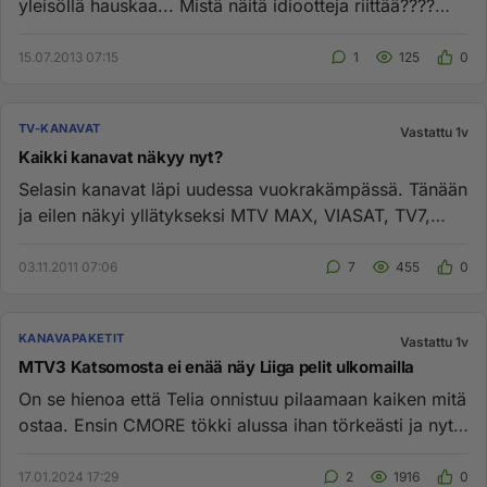
yleisöllä hauskaa... Mistä näitä idiootteja riittää????
Esim. And...
15.07.2013 07:15
1
125
0
TV-KANAVAT
Vastattu 1v
Kaikki kanavat näkyy nyt?
Selasin kanavat läpi uudessa vuokrakämpässä. Tänään
ja eilen näkyi yllätykseksi MTV MAX, VIASAT, TV7,
URHO TV, NELONEN P...
03.11.2011 07:06
7
455
0
KANAVAPAKETIT
Vastattu 1v
MTV3 Katsomosta ei enää näy Liiga pelit ulkomailla
On se hienoa että Telia onnistuu pilaamaan kaiken mitä
ostaa. Ensin CMORE tökki alussa ihan törkeästi ja nyt
kun asiakka...
17.01.2024 17:29
2
1916
0