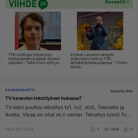
KANAVAPAKETIT
Vastattu 9kk
TV kanavien tekstitykset hukassa?
TV:stäni puuttuu tekstitys tv1, tv2, stv5, Teemalta ja
Avalta. Vikaa on ollut vk:n verran. Tekstitys toimii Tv3,
tv4, Li...
08.10.2011 19:54
7
4619
0