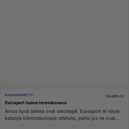
KANAVAPAKETIT
Vastattu 2v
Eurosport huono tenniskanava
Ainoa hyvä seikka ovat selostajat. Eurosport ei näytä
katsojia kiinnostavimpia otteluita, paitsi jos ne ovat
ainoat, joi...