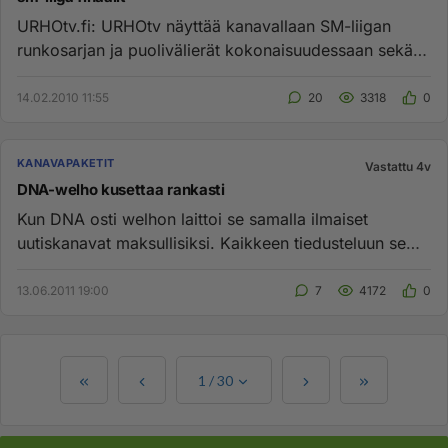
URHOtv.fi: URHOtv näyttää kanavallaan SM-liigan
runkosarjan ja puolivälierät kokonaisuudessaan sekä
puolet välieräottelu...
14.02.2010 11:55
20
3318
0
KANAVAPAKETIT
Vastattu 4v
DNA-welho kusettaa rankasti
Kun DNA osti welhon laittoi se samalla ilmaiset
uutiskanavat maksullisiksi. Kaikkeen tiedusteluun se
vastaa että ostakaa...
13.06.2011 19:00
7
4172
0
1
/
30