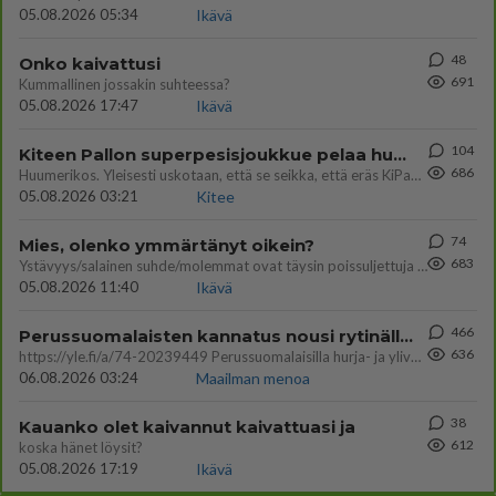
05.08.2026 05:34
Ikävä
48
Onko kaivattusi
691
Kummallinen jossakin suhteessa?
05.08.2026 17:47
Ikävä
104
Kiteen Pallon superpesisjoukkue pelaa huumeiden vaikutuksen alaisena
686
Huumerikos. Yleisesti uskotaan, että se seikka, että eräs KiPan pelaaja kärähtää huumeista, on vain jäävuoren huippu. M
05.08.2026 03:21
Kitee
74
Mies, olenko ymmärtänyt oikein?
683
Ystävyys/salainen suhde/molemmat ovat täysin poissuljettuja asioita? Nainen
05.08.2026 11:40
Ikävä
466
Perussuomalaisten kannatus nousi rytinällä Ylen tänään julkaisemassa tuoreimmassa gallup-kyselyssä.
636
https://yle.fi/a/74-20239449 Perussuomalaisilla hurja- ja ylivoimaisesti suurin nousu tässä uudessa Ylen gallupissa. Kyl
06.08.2026 03:24
Maailman menoa
38
Kauanko olet kaivannut kaivattuasi ja
612
koska hänet löysit?
05.08.2026 17:19
Ikävä