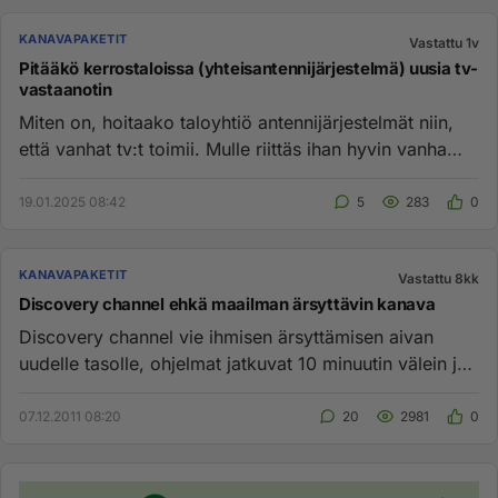
KANAVAPAKETIT
Vastattu 1v
Pitääkö kerrostaloissa (yhteisantennijärjestelmä) uusia tv-
vastaanotin
Miten on, hoitaako taloyhtiö antennijärjestelmät niin,
että vanhat tv:t toimii. Mulle riittäs ihan hyvin vanha
systeemi....
19.01.2025 08:42
5
283
0
KANAVAPAKETIT
Vastattu 8kk
Discovery channel ehkä maailman ärsyttävin kanava
Discovery channel vie ihmisen ärsyttämisen aivan
uudelle tasolle, ohjelmat jatkuvat 10 minuutin välein ja
näyttävät täsm...
07.12.2011 08:20
20
2981
0