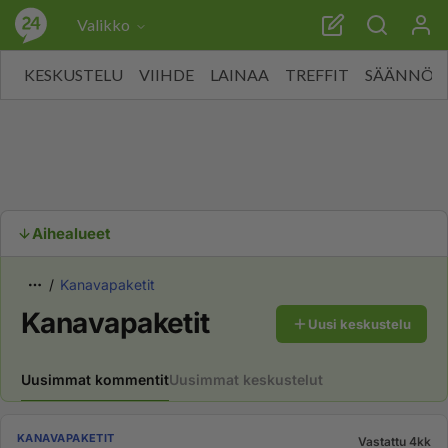
Valikko
KESKUSTELU
VIIHDE
LAINAA
TREFFIT
SÄÄNNÖT
Aihealueet
Kanavapaketit
Kanavapaketit
Uusi keskustelu
Uusimmat kommentit
Uusimmat keskustelut
KANAVAPAKETIT
Vastattu 4kk