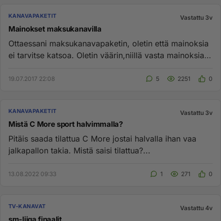
KANAVAPAKETIT
Vastattu 3v
Mainokset maksukanavilla
Ottaessani maksukanavapaketin, oletin että mainoksia
ei tarvitse katsoa. Oletin väärin,niillä vasta mainoksia
tuleekin! ...
19.07.2017 22:08
5
2251
0
KANAVAPAKETIT
Vastattu 3v
Mistä C More sport halvimmalla?
Pitäis saada tilattua C More jostai halvalla ihan vaa
jalkapallon takia. Mistä saisi tilattua?...
13.08.2022 09:33
1
271
0
TV-KANAVAT
Vastattu 4v
sm-liiga finaalit