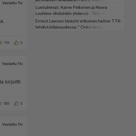
Vastattu 11v
Luetuimmat: Aarne Pelkonen ja Noora
Louhimo vihdoinkin yhdessä - Tätä moni jo
odotti
a.
Ernest Lawson täräytti erikoisen heiton TTK-
lehdistötilaisuudessa: " Onko tässä
tarkoituksena...?"
119
0
Vastattu 11v
189
0
Vastattu 11v