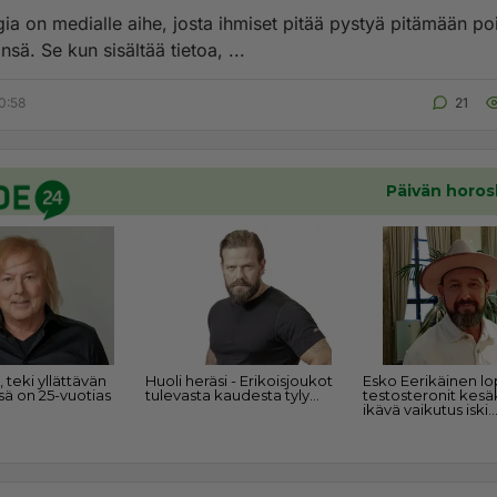
ia on medialle aihe, josta ihmiset pitää pystyä pitämään poi
nsä. Se kun sisältää tietoa, ...
0:58
21