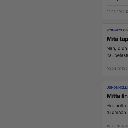
22.05.2014 1
SCIENTOLOG
Mitä ta
Niin, ole
ns. pelast
09.04.2013 2
USKONNOLLI
Mittaili
Huonolta näytti. Vähän potikkaa ruuvaamalla
15.02.2014 2