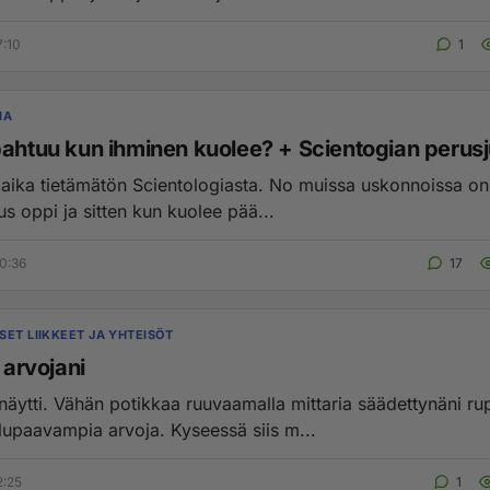
7:10
1
IA
pahtuu kun ihminen kuolee? + Scientogian perusj
n aika tietämätön Scientologiasta. No muissa uskonnoissa on 
us oppi ja sitten kun kuolee pää...
0:36
17
SET LIIKKEET JA YHTEISÖT
n arvojani
 mittaria säädettynäni rupesi
tulemaan lupaavampia arvoja. Kyseessä siis m...
2:25
1