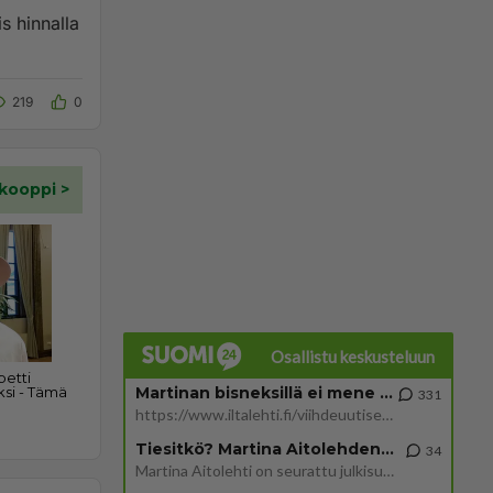
s hinnalla
219
0
Osallistu keskusteluun
Martinan bisneksillä ei mene hyvin
331
https://www.iltalehti.fi/viihdeuutiset/a/c46da6ab-340f-4790-aaa7-0865eed2336 Yrityksen konkurssihakemus on tullut kärä
Tiesitkö? Martina Aitolehden isäpuoli on tämä suosittu laulaja
34
Martina Aitolehti on seurattu julkisuuden henkilö. Lähipiiriin mahtuu muitakin tunnettuja henkilöitä. Tiesitkö, että Ma