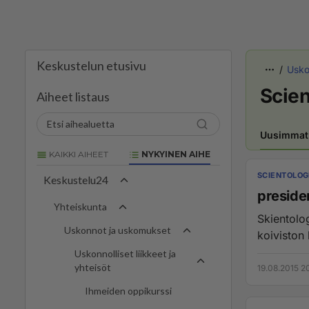
Keskustelun etusivu
Uskon
Scien
Aiheet listaus
Uusimmat
KAIKKI AIHEET
NYKYINEN AIHE
SCIENTOLOG
Keskustelu24
presiden
Yhteiskunta
Skientolo
Uskonnot ja uskomukset
koiviston 
Uskonnolliset liikkeet ja
yhteisöt
19.08.2015 2
Ihmeiden oppikurssi