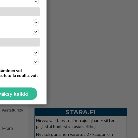
Vastattu 12v
ttäminen voi
tykset...
utetulla edulla, voit
112
0
äksy kaikki
Vastattu 12v
STARA.FI
Hirveä väistänyt nainen ajoi ojaan – sitten
paljastui huolestuttavia seikkoja
. Esim
Nyt tuli punainen varoitus 27 kaupunkiin