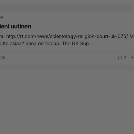
IA
ieni uutinen
a: http://rt.com/news/scientology-religion-court-uk-075/ Miten
kommentoitte asiaa? Sana on vapaa. The UK Sup...
:05
2