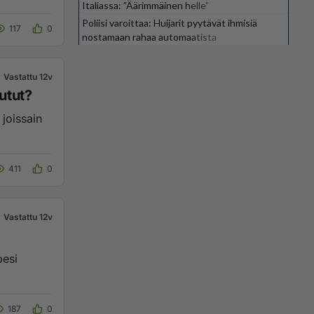
Italiassa: ”Äärimmäinen helle”
Poliisi varoittaa: Huijarit pyytävät ihmisiä
117
0
nostamaan rahaa automaatista
Vastattu 12v
utut?
joissain
411
0
Vastattu 12v
187
0