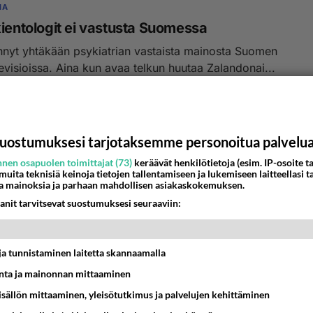
IA
kientologit ei vastusta Suomessa
hnyt yhtäkään psykiatrian vastaista mainosta Suomen
evisioissa. Aina kun avaa telkun huutaa Zalandonai...
8:48
9
uostumuksesi tarjotaksemme personoitua palvelu
nen osapuolen toimittajat (73)
keräävät henkilötietoja (esim. IP-osoite ta
 muita teknisiä keinoja tietojen tallentamiseen ja lukemiseen laitteellasi t
a mainoksia ja parhaan mahdollisen asiakaskokemuksen.
anit tarvitsevat suostumuksesi seuraaviin:
t ja tunnistaminen laitetta skannaamalla
ta ja mainonnan mittaaminen
sisällön mittaaminen, yleisötutkimus ja palvelujen kehittäminen