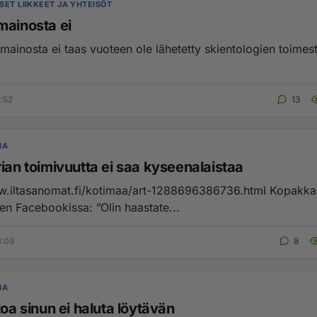
SET LIIKKEET JA YHTEISÖT
mainosta ei
mainosta ei taas vuoteen ole lähetetty skientologien toimest
2:52
13
IA
ian toimivuutta ei saa kyseenalaistaa
ltasanomat.fi/kotimaa/art-1288696386736.html Kopakkala kirjoitti
len Facebookissa: ”Olin haastate...
1:09
8
IA
toa sinun ei haluta löytävän