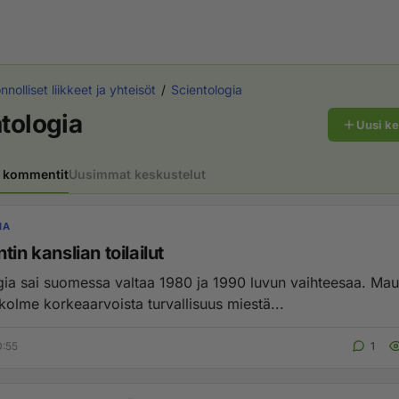
nolliset liikkeet ja yhteisöt
Scientologia
tologia
Uusi k
 kommentit
Uusimmat keskustelut
IA
tin kanslian toilailut
gia sai suomessa valtaa 1980 ja 1990 luvun vaihteesaa. Ma
kolme korkeaarvoista turvallisuus miestä...
0:55
1