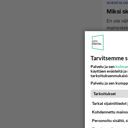
SCIENTOLOG
Miksi s
En ole nä
mainostel
25.12.2013 0
Tarvitsemme s
Palvelu ja sen
kolman
käyttäen evästeitä ja
tarkoituksenmukaisi
Palvelu ja sen kumpp
Tarkoitukset
Tarkat sijaintitiedo
Kohdennettu mainon
Personoitu sisältö, 