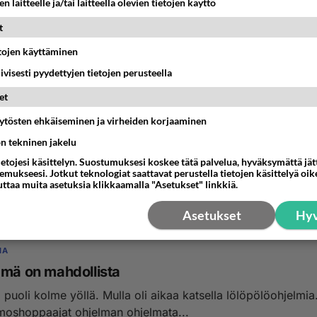
n laitteelle ja/tai laitteella olevien tietojen käyttö
t
etojen käyttäminen
iivisesti pyydettyjen tietojen perusteella
et
äytösten ehkäiseminen ja virheiden korjaaminen
IA
ön tekninen jakelu
kaa pelastuaksenne !
ietojesi käsittelyn. Suostumuksesi koskee tätä palvelua, hyväksymättä jä
w.isokirja.fi/suurtapahtumat/juhannuskonferenssi/suorat_lahe
mukseesi. Jotkut teknologiat saattavat perustella tietojen käsittelyä oike
uttaa muita asetuksia klikkaamalla "Asetukset" linkkiä.
3:46
2
Asetukset
Hyv
IA
ämä on mahdollista
 puoli kolme yöllä. Mulla oli aikaa katsella lölöpölöohjelmia
himoshoppaajat ohjelman ohjelmata...