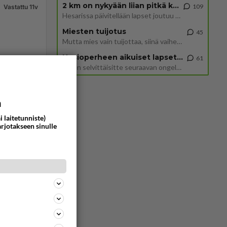
2 km on nykyään liian pitkä koulumatka
109
Vastattu 11v
Hesarissa päivitellään lapset joutuu nyt kulkemaan 2 km kouluun jösses. Ruostefillarilla tuo matka menee vaikka miten äk
Miesten tuijotus
45
Mutta mies vain tuijottaa, siinä vaiheessa käännän itse pään pois. Mikä juttu? Yleensä jos joku tuijottaa tai katsoo, hä
Uusioperheen aikuiset lapset tyhjentää jääkaapin käydessään
61
Miten selvittäisitte seuraavan ongelman, meillä on uusioperhe, minulla teini-ikäiset lapset ja puolisolla aikuiset, jotk
219
0
a
i laitetunniste)
arjotakseen sinulle