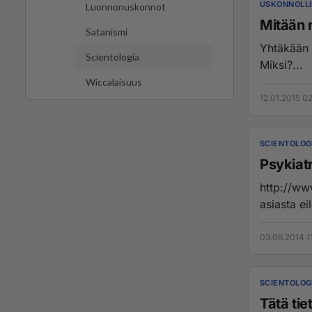
USKONNOLLI
Luonnonuskonnot
Mitään 
Satanismi
Yhtäkään 
Scientologia
Miksi?...
Wiccalaisuus
12.01.2015 0
SCIENTOLOG
Psykiatr
http://www.i
asiasta ei
03.06.2014 1
SCIENTOLOG
Tätä tie