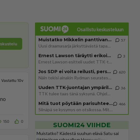
Osallistu keskusteluun
Muistatko Mikkelin panttivankidraaman?
57
eskustelu
Uusi draamasarja järkyttävästä tapauksesta on tulossa. Tositapahtumiin perustuva sarja ammentaa vuoden 1986 Mikkelin pan
Ernest Lawson täräytti erikoisen heiton TTK-lehdistötilaisuudessa: " Onko tässä tarkoituksena...?"
3
Ernest Lawson esitteli uudet TTK-tähtioppilaat ja opettajat torstaina 6.8. lehdistölle. Tulevalla kaudella on yksi hausk
Jos SDP ei voita reilusti, persut kumoavat demokratian Suomesta
620
Näin tekisi ainakin Rydman seuratessaan idolinsa Trumpin mallia https://www.is.fi/politiikka/art-2000012187244.html
Vastattu 10v
Uuden TTK-juontajan ympärillä epätietoisuus sakenee - Nyt MTV hämmentää soppaa
36
TTK tulee taas tänä syksynä. Ohjelman uudet tähtioppilaat julkistetaan torstaina 6. elokuuta klo 14 alkavassa lehdistö
uno
Mitä tuot pöytään parisuhteessa?
466
Siinäpä se kysymys on otsikossa. Mitäpä siis tuot/toisit pöytään parisuhteessa? Oletko mies vai nainen? Koetko sen mitä
150
0
SUOMI24 VIIHDE
Muistatko? Kädestä suuhun elävä Satu sai
jättimäisen rahasalkun Henry-miljonääriltä