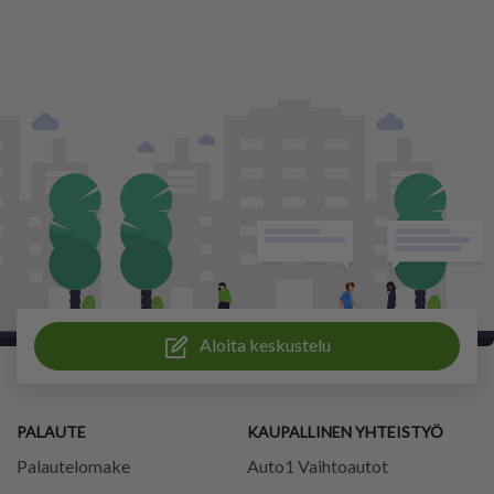
Aloita keskustelu
PALAUTE
KAUPALLINEN YHTEISTYÖ
Palautelomake
Auto1 Vaihtoautot