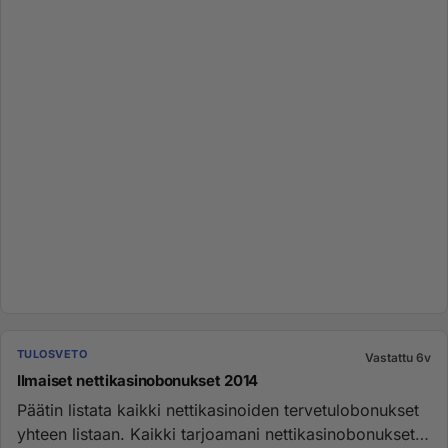
TULOSVETO
Vastattu 6v
Ilmaiset nettikasinobonukset 2014
Päätin listata kaikki nettikasinoiden tervetulobonukset
yhteen listaan. Kaikki tarjoamani nettikasinobonukset