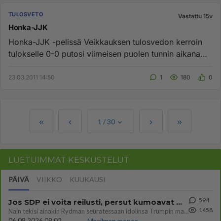
TULOSVETO
Vastattu 15v
Honka-JJK
Honka-JJK -pelissä Veikkauksen tulosvedon kerroin
tulokselle 0-0 putosi viimeisen puolen tunnin aikana
12.06:sta 10.89:ä...
23.03.2011 14:50
1
180
0
1
/
30
LUETUIMMAT KESKUSTELUT
PÄIVÄ
VIIKKO
KUUKAUSI
594
Jos SDP ei voita reilusti, persut kumoavat demokratian Suomesta
1458
Näin tekisi ainakin Rydman seuratessaan idolinsa Trumpin mallia https://www.is.fi/politiikka/art-2000012187244.html
06.08.2026 09:02
Maailman menoa