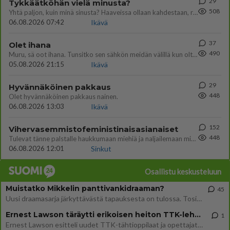
29
Tykkäätköhän vielä minusta?
508
Yhtä paljon, kuin minä sinusta? Haaveissa ollaan kahdestaan, rauhassa ja lähennytään fyysisesti ja tutustutaan syvemmin
06.08.2026 07:42
Ikävä
37
Olet ihana
490
Muru, sä oot ihana. Tunsitko sen sähkön meidän välillä kun oltiin ihan låhekkäin? 👩‍❤️‍👩❤️😼😘
05.08.2026 21:15
Ikävä
29
Hyvännäköinen pakkaus
448
Olet hyvännäköinen pakkaus nainen.
06.08.2026 13:03
Ikävä
152
Vihervasemmistofeministinaisasianaiset
448
Tulevat tänne palstalle haukkumaan miehiä ja naljailemaan miehelle, kehuvat olevansa heitä parempia. Itse asuvat MIEHE
06.08.2026 12:01
Sinkut
Osallistu keskusteluun
Muistatko Mikkelin panttivankidraaman?
45
Uusi draamasarja järkyttävästä tapauksesta on tulossa. Tositapahtumiin perustuva sarja ammentaa vuoden 1986 Mikkelin pan
Ernest Lawson täräytti erikoisen heiton TTK-lehdistötilaisuudessa: " Onko tässä tarkoituksena...?"
1
Ernest Lawson esitteli uudet TTK-tähtioppilaat ja opettajat torstaina 6.8. lehdistölle. Tulevalla kaudella on yksi hausk