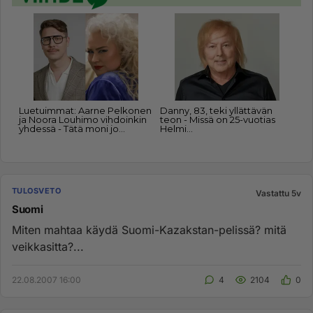
TULOSVETO
Vastattu 5v
Suomi
Miten mahtaa käydä Suomi-Kazakstan-pelissä? mitä
veikkasitta?...
22.08.2007 16:00
4
2104
0