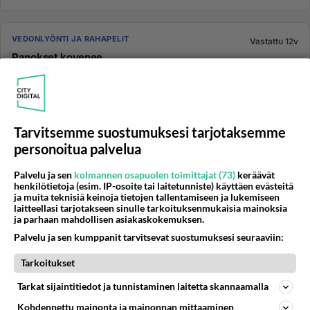
VEDONLYÖNTI JA RAHAPELIT
Vastattu 12v
Panokset kovenee
Mikä tämä Veikkauksen tulosvedon panoksen vaihtelu
meinaa? Koripallossa oli minimipanos aikoinaan 30
senttiä, sitten v...
25.01.2014 18:22
1
1508
0
Tarvitsemme suostumuksesi tarjotaksemme
personoitua palvelua
VEDONLYÖNTI JA RAHAPELIT
Palvelu ja sen
kolmannen osapuolen toimittajat (73)
keräävät
Vastattu 13v
henkilötietoja (esim. IP-osoite tai laitetunniste) käyttäen evästeitä
jääkiekon mm 2013
ja muita teknisiä keinoja tietojen tallentamiseen ja lukemiseen
laitteellasi tarjotakseen sinulle tarkoituksenmukaisia mainoksia
tulosveto...
ja parhaan mahdollisen asiakaskokemuksen.
Palvelu ja sen kumppanit tarvitsevat suostumuksesi seuraaviin:
15.05.2013 11:31
5
217
0
Tarkoitukset
Tarkat sijaintitiedot ja tunnistaminen laitetta skannaamalla
VEDONLYÖNTI JA RAHAPELIT
Vastattu 13v
Kerroin tosi iso!
Kohdennettu mainonta ja mainonnan mittaaminen