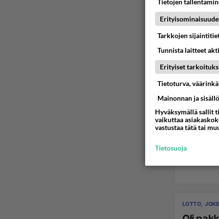
Tietojen tallentamine
Erityisominaisuude
Tarkkojen sijaintiti
Tunnista laitteet akt
Erityiset tarkoituks
Tietoturva, väärink
Mainonnan ja sisäll
Hyväksymällä sallit t
vaikuttaa asiakaskoke
vastustaa tätä tai mu
Tietosuoja
LOTTO, JOKE
Oli pakk