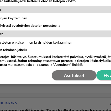
n laitteelle ja/tai laitteella olevien tietojen käyttö
t
etojen käyttäminen
iivisesti pyydettyjen tietojen perusteella
et
äytösten ehkäiseminen ja virheiden korjaaminen
ön tekninen jakelu
ietojesi käsittelyn. Suostumuksesi koskee tätä palvelua, hyväksymättä jä
mukseesi. Jotkut teknologiat saattavat perustella tietojen käsittelyä oike
uttaa muita asetuksia klikkaamalla "Asetukset" linkkiä.
Asetukset
Hyv
RI JA KENO
o panna pelit jumiin Taas kallista auton korjausta Taa