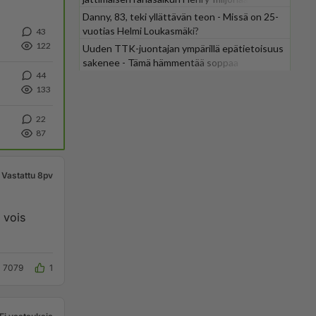
Danny, 83, teki yllättävän teon - Missä on 25-
vuotias Helmi Loukasmäki?
43
122
Uuden TTK-juontajan ympärillä epätietoisuus
sakenee - Tämä hämmentää soppaa
44
133
22
87
Vastattu 8pv
7079
1