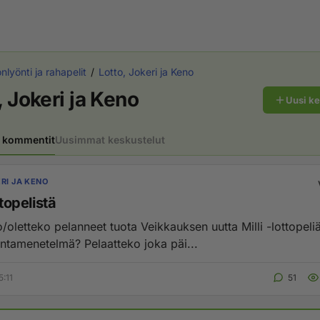
lyönti ja rahapelit
Lotto, Jokeri ja Keno
, Jokeri ja Keno
Uusi k
 kommentit
Uusimmat keskustelut
RI JA KENO
ttopelistä
o/oletteko pelanneet tuota Veikkauksen uutta Milli -lottopel
ntamenetelmä? Pelaatteko joka päi...
5:11
51