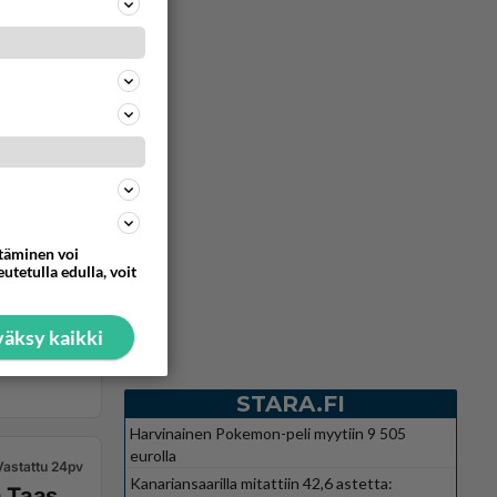
ttäminen voi
utetulla edulla, voit
äksy kaikki
STARA.FI
Harvinainen Pokemon-peli myytiin 9 505
eurolla
Vastattu 24pv
Kanariansaarilla mitattiin 42,6 astetta:
s