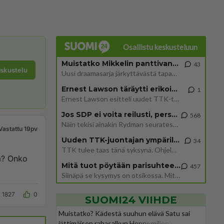
Osallistu keskusteluun
Muistatko Mikkelin panttivankidraaman?
43
eskustelu
Uusi draamasarja järkyttävästä tapauksesta on tulossa. Tositapahtumiin perustuva sarja ammentaa vuoden 1986 Mikkelin pan
Ernest Lawson täräytti erikoisen heiton TTK-lehdistötilaisuudessa: " Onko tässä tarkoituksena...?"
1
Ernest Lawson esitteli uudet TTK-tähtioppilaat ja opettajat torstaina 6.8. lehdistölle. Tulevalla kaudella on yksi hausk
Jos SDP ei voita reilusti, persut kumoavat demokratian Suomesta
568
Näin tekisi ainakin Rydman seuratessaan idolinsa Trumpin mallia https://www.is.fi/politiikka/art-2000012187244.html
Vastattu 19pv
Uuden TTK-juontajan ympärillä epätietoisuus sakenee - Nyt MTV hämmentää soppaa
34
TTK tulee taas tänä syksynä. Ohjelman uudet tähtioppilaat julkistetaan torstaina 6. elokuuta klo 14 alkavassa lehdistö
iä? Onko
Mitä tuot pöytään parisuhteessa?
457
Siinäpä se kysymys on otsikossa. Mitäpä siis tuot/toisit pöytään parisuhteessa? Oletko mies vai nainen? Koetko sen mitä
1827
0
SUOMI24 VIIHDE
Muistatko? Kädestä suuhun elävä Satu sai
jättimäisen rahasalkun Henry-miljonääriltä