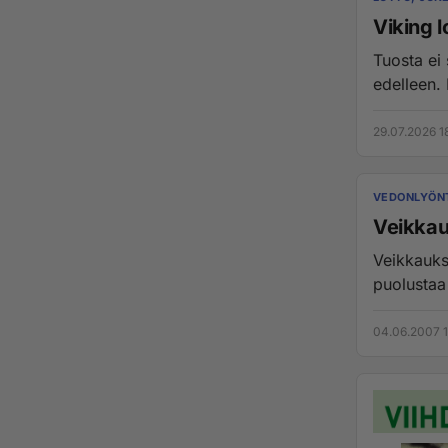
Viking l
Tuosta ei 
29.07.2026 1
VEDONLYÖNT
Veikkau
Veikkauks
puolustaa
04.06.2007 1