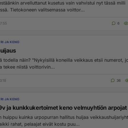
stäänkin arvelluttanut kusetus vain vahvistui nyt tässä milli
issä. Tietokoneen valitsemassa voittor...
7:55
6
RI JA KENO
uijaus
llä koneilla veikkaus etsii numerot, joita ei ole
a tekee niistä voittorivin...
3:18
36
RI JA KENO
40 v -49v ja kunkkukertoimet keno velmuyhtiön arpojat
 huippu kuinka urpopurran hallitus huijaa veikkaushuijariyh
aikki rahat, pelaajat eivät kostu puu...