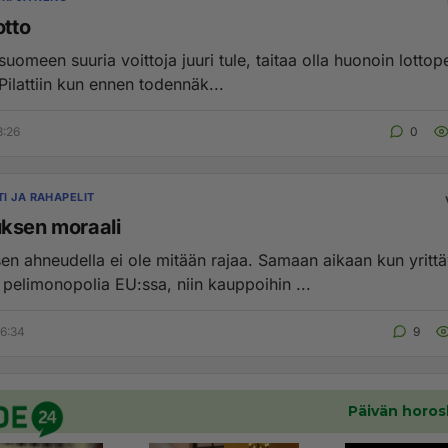
otto
suomeen suuria voittoja juuri tule, taitaa olla huonoin lottope
edelleen. Pilattiin kun ennen todennäk...
8:26
0
I JA RAHAPELIT
ksen moraali
en ahneudella ei ole mitään rajaa. Samaan aikaan kun yrittä
 pelimonopolia EU:ssa, niin kauppoihin ...
6:34
9