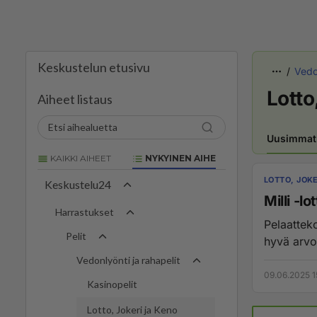
Keskustelun etusivu
Vedon
Lotto
Aiheet listaus
Uusimmat
KAIKKI AIHEET
NYKYINEN AIHE
LOTTO, JOKE
Keskustelu24
Milli -lo
Harrastukset
Pelaattek
Pelit
hyvä arvo
Vedonlyönti ja rahapelit
09.06.2025 1
Kasinopelit
Lotto, Jokeri ja Keno