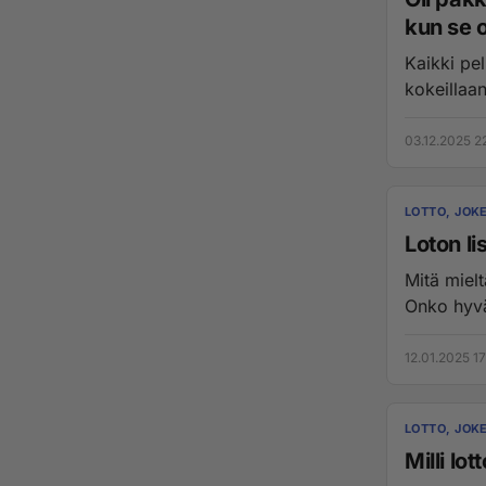
kun se o
Kaikki pel
kokeillaan
03.12.2025 2
LOTTO, JOKE
Loton li
Mitä miel
Onko hyvä
12.01.2025 17
LOTTO, JOKE
Milli lo