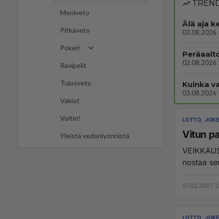
TREND
Moniveto
Älä aja k
Pitkäveto
03.08.2026 
Pokeri
Peräaalt
02.08.2026 
Ravipelit
Tulosveto
Kuinka v
03.08.2026 
Vakiot
Voitin!
LOTTO, JOKE
Vitun p
Yleistä vedonlyönnistä
VEIKKAUS - SU
nostaa sen
27.02.2007 2
LOTTO, JOKE