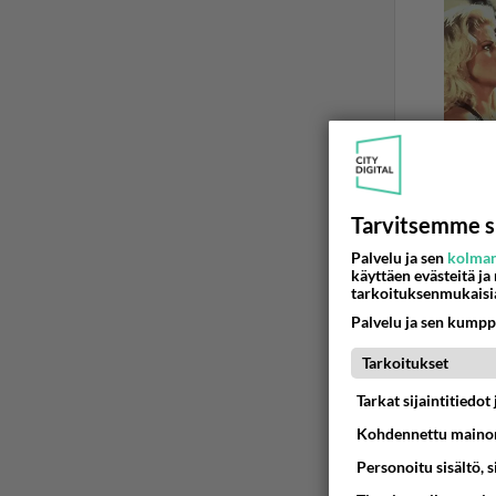
Tarvitsemme s
Palvelu ja sen
kolman
käyttäen evästeitä ja
LOTTO, JOKE
tarkoituksenmukaisi
Keno pel
Palvelu ja sen kumpp
Ihan sella
Tarkoitukset
kirjoitell
Tarkat sijaintitiedo
22.07.2026 1
Kohdennettu mainon
Personoitu sisältö, 