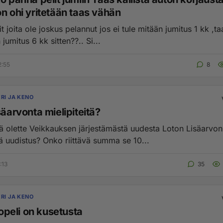
n ohi yritetään taas vähän
it joita ole joskus pelannut jos ei tule mitään jumitus 1 kk ,t
 jumitus 6 kk sitten??.. Si...
2:55
8
RI JA KENO
säarvonta mielipiteitä?
tä olette Veikkauksen järjestämästä uudesta Loton Lisäarvo
 uudistus? Onko riittävä summa se 10...
:13
35
RI JA KENO
ttopeli on kusetusta