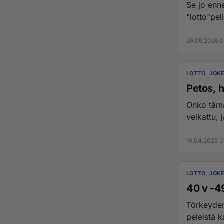
Se jo enne
"lotto"pel
26.06.2026 0
LOTTO, JOKE
Petos, h
Onko tämä todella näin? "Nykyisi
veikattu, j
16.04.2025 0
LOTTO, JOKE
Törkeyden
peleistä k