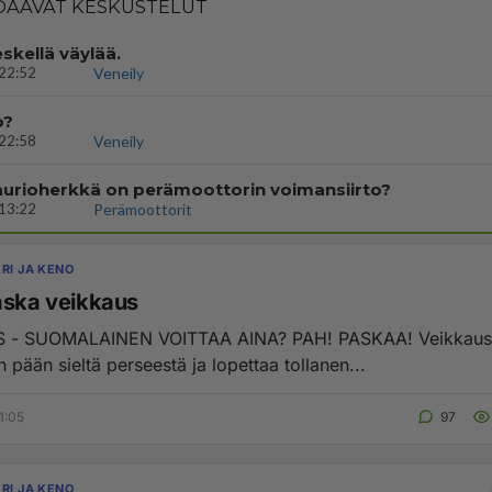
AAVAT KESKUSTELUT
eskellä väylää.
22:52
Veneily
o?
22:58
Veneily
aurioherkkä on perämoottorin voimansiirto?
13:22
Perämoottorit
RI JA KENO
aska veikkaus
OMALAINEN VOITTAA AINA? PAH! PASKAA! Veikkaus vois
 pään sieltä perseestä ja lopettaa tollanen...
1:05
97
RI JA KENO