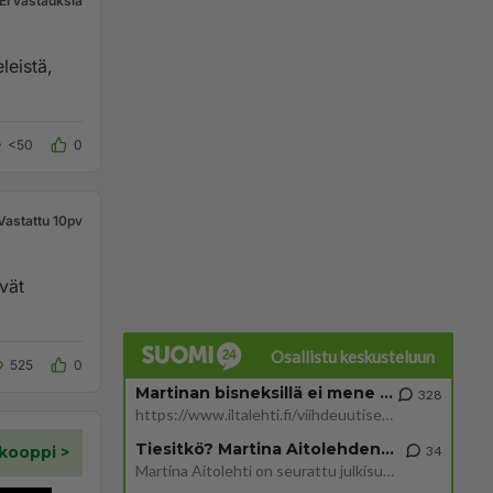
Ei vastauksia
leistä,
<50
0
Vastattu 10pv
vät
Osallistu keskusteluun
525
0
Martinan bisneksillä ei mene hyvin
328
https://www.iltalehti.fi/viihdeuutiset/a/c46da6ab-340f-4790-aaa7-0865eed2336 Yrityksen konkurssihakemus on tullut kärä
Tiesitkö? Martina Aitolehden isäpuoli on tämä suosittu laulaja
34
Martina Aitolehti on seurattu julkisuuden henkilö. Lähipiiriin mahtuu muitakin tunnettuja henkilöitä. Tiesitkö, että Ma