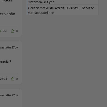
”Infernaaliset yöt”
Ceutan matkustusvaroitus kiristyi – harkitse
matkaa uudelleen
aas vähän
251
0
Vastattu 27pv
nnasta?
2504
0
Vastattu 27pv