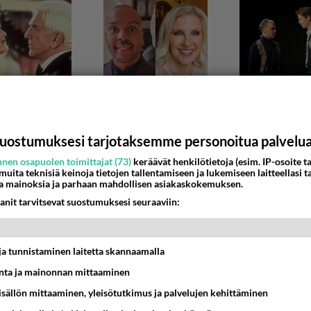
uostumuksesi tarjotaksemme personoitua palvelu
nen osapuolen toimittajat (73)
keräävät henkilötietoja (esim. IP-osoite ta
 muita teknisiä keinoja tietojen tallentamiseen ja lukemiseen laitteellasi t
RI JA KENO
a mainoksia ja parhaan mahdollisen asiakaskokemuksen.
istä.
anit tarvitsevat suostumuksesi seuraaviin:
inen kutina, että pelissä vastapuolella tekoäly. Ei tarvitse sit
a mitään höpö höpöjä. Koska en l...
t ja tunnistaminen laitetta skannaamalla
8:00
1
ta ja mainonnan mittaaminen
sisällön mittaaminen, yleisötutkimus ja palvelujen kehittäminen