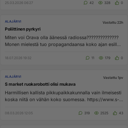
25.03.2026 06:27
42
328
0
ALAJÄRVI
Vastattu 22h
Poliittinen pyrkyri
Miten voi Orava olla äänessä radiossa??????????????
Monen mielestä tuo propagandaansa koko ajan esille!
Katsokaa, millai...
18.07.2026 19:32
11
179
0
ALAJÄRVI
Vastattu 1pv
S market ruokarobotti olisi mukava
Harmillisen kallista pikkupaikkakunnalla vain ilmeisesti
koska niitä on vähän koko suomessa. https://www.s-
kaupat.fi/siv...
08.03.2026 12:05
319
2525
43