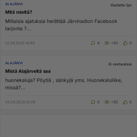
ALAJÄRVI
Vastattu 1pv
Mitä mieltä?
Millaisia ajatuksia herättää Järviradion Facebook
tarjonta ?...
01.08.2026 19:49
4
<50
0
ALAJÄRVI
Ei vastauksia
Mistä Alajärveltä saa
huonekaluja? Pöytiä , sänkyjä yms. Huonekaluliike,
missä?...
05.08.2026 15:09
0
<50
0