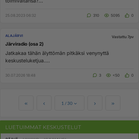
toimivaltansa?...
25.08.2023 06:32
310
5095
0
ALAJÄRVI
Vastattu 7pv
Järviradio (osa 2)
Jatkakaa tähän älyttömän pitkäksi venynyttä
keskusteluketjua....
30.07.2026 18:48
3
<50
0
1
/
30
LUETUIMMAT KESKUSTELUT