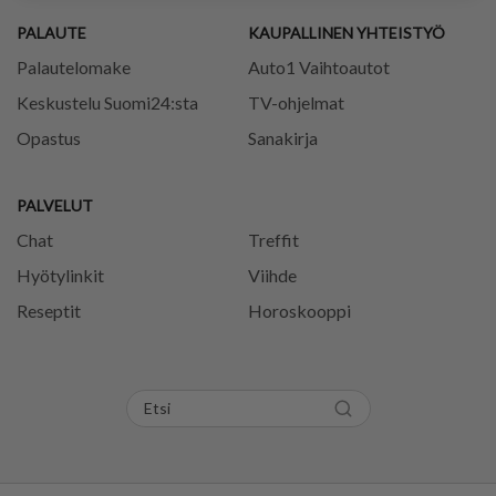
PALAUTE
KAUPALLINEN YHTEISTYÖ
Palautelomake
Auto1 Vaihtoautot
Keskustelu Suomi24:sta
TV-ohjelmat
Opastus
Sanakirja
PALVELUT
Chat
Treffit
Hyötylinkit
Viihde
Reseptit
Horoskooppi