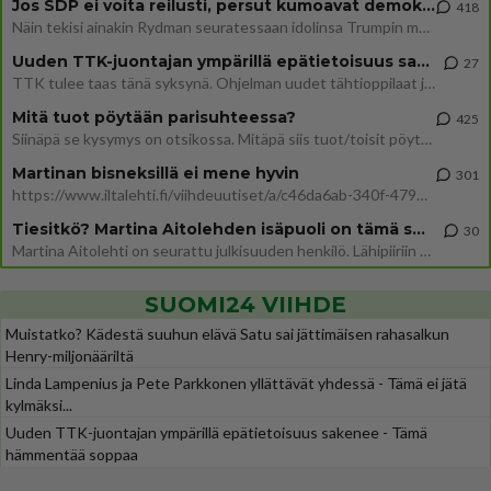
Jos SDP ei voita reilusti, persut kumoavat demokratian Suomesta
418
Näin tekisi ainakin Rydman seuratessaan idolinsa Trumpin mallia https://www.is.fi/politiikka/art-2000012187244.html
Uuden TTK-juontajan ympärillä epätietoisuus sakenee - Nyt MTV hämmentää soppaa
27
TTK tulee taas tänä syksynä. Ohjelman uudet tähtioppilaat julkistetaan torstaina 6. elokuuta klo 14 alkavassa lehdistö
Mitä tuot pöytään parisuhteessa?
425
Siinäpä se kysymys on otsikossa. Mitäpä siis tuot/toisit pöytään parisuhteessa? Oletko mies vai nainen? Koetko sen mitä
Martinan bisneksillä ei mene hyvin
301
https://www.iltalehti.fi/viihdeuutiset/a/c46da6ab-340f-4790-aaa7-0865eed2336 Yrityksen konkurssihakemus on tullut kärä
Tiesitkö? Martina Aitolehden isäpuoli on tämä suosittu laulaja
30
Martina Aitolehti on seurattu julkisuuden henkilö. Lähipiiriin mahtuu muitakin tunnettuja henkilöitä. Tiesitkö, että Ma
SUOMI24 VIIHDE
Muistatko? Kädestä suuhun elävä Satu sai jättimäisen rahasalkun
Henry-miljonääriltä
Linda Lampenius ja Pete Parkkonen yllättävät yhdessä - Tämä ei jätä
kylmäksi...
Uuden TTK-juontajan ympärillä epätietoisuus sakenee - Tämä
hämmentää soppaa