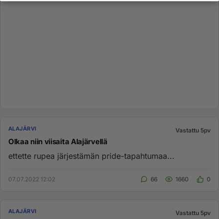
ALAJÄRVI
Vastattu 5pv
Olkaa niin viisaita Alajärvellä
ettette rupea järjestämän pride-tapahtumaa...
07.07.2022 12:02
66
1660
0
ALAJÄRVI
Vastattu 5pv