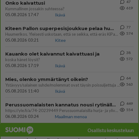
47
Onko kaivattusi
619
Kummallinen jossakin suhteessa?
05.08.2026 17:47
Ikävä
77
Kiteen Pallon superpesisjoukkue pelaa huumeiden vaikutuksen alaisena
574
Huumerikos. Yleisesti uskotaan, että se seikka, että eräs KiPan pelaaja kärähtää huumeista, on vain jäävuoren huippu. M
05.08.2026 03:21
Kitee
38
Kauanko olet kaivannut kaivattuasi ja
572
koska hänet löysit?
05.08.2026 17:19
Ikävä
64
Mies, olenko ymmärtänyt oikein?
563
Ystävyys/salainen suhde/molemmat ovat täysin poissuljettuja asioita? Nainen
05.08.2026 11:40
Ikävä
449
Perussuomalaisten kannatus nousi rytinällä Ylen tänään julkaisemassa tuoreimmassa gallup-kyselyssä.
554
https://yle.fi/a/74-20239449 Perussuomalaisilla hurja- ja ylivoimaisesti suurin nousu tässä uudessa Ylen gallupissa. Kyl
06.08.2026 03:24
Maailman menoa
Osallistu keskusteluun