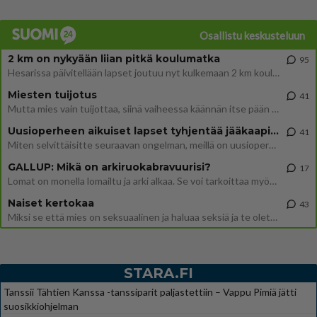
Osallistu keskusteluun
2 km on nykyään liian pitkä koulumatka
95
Hesarissa päivitellään lapset joutuu nyt kulkemaan 2 km kouluun jösses. Ruostefillarilla tuo matka menee vaikka miten äk
Miesten tuijotus
41
Mutta mies vain tuijottaa, siinä vaiheessa käännän itse pään pois. Mikä juttu? Yleensä jos joku tuijottaa tai katsoo, hä
Uusioperheen aikuiset lapset tyhjentää jääkaapin käydessään
41
Miten selvittäisitte seuraavan ongelman, meillä on uusioperhe, minulla teini-ikäiset lapset ja puolisolla aikuiset, jotk
GALLUP: Mikä on arkiruokabravuurisi?
17
Lomat on monella lomailtu ja arki alkaa. Se voi tarkoittaa myös sitä, että grillailut on grillattu ja palataan arjen ruo
Naiset kertokaa
43
Miksi se että mies on seksuaalinen ja haluaa seksiä ja te olette hänen mielestänne haluttava on vastenmielistä? Mikä sii
STARA.FI
Tanssii Tähtien Kanssa -tanssiparit paljastettiin – Vappu Pimiä jätti
suosikkiohjelman