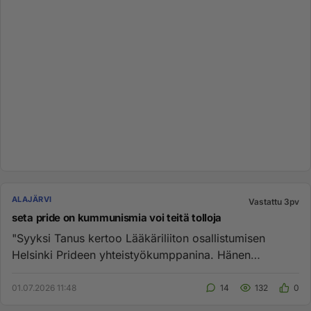
ALAJÄRVI
Vastattu 3pv
seta pride on kummunismia voi teitä tolloja
"Syyksi Tanus kertoo Lääkäriliiton osallistumisen
Helsinki Prideen yhteistyökumppanina. Hänen
mukaansa Pride on ”vahvast...
01.07.2026 11:48
14
132
0