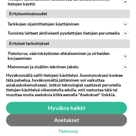
tietojen käyttö
Tarvitsemme sähköä ja tarve vaan kasvaa joten oma
Erityisominaisuudet
sähköntuotanto on tarpeen ja nyt ei myöhemmin vaan
nyt etenemään vauhd...
Tarkkojen sijaintitietojen käyttäminen
02.08.2026 06:22
1
<50
0
Tunnista laitteet aktiivisesti pyydettyjen tietojen perusteella
Erityiset tarkoitukset
ALAJÄRVI
Vastattu 5pv
Tietoturva, väärinkäytösten ehkäiseminen ja virheiden
Kunnan viranomaisena se varmistaa, että rakennettu
korjaaminen
ympäristö pysyy viihtyisänä
Mainonnan ja sisällön tekninen jakelu
Kunnan viranomaisena se varmistaa, että rakennettu
Hyväksymällä sallit tietojesi käsittelyn. Suostumuksesi koskee
ympäristö pysyy viihtyisänä ja säännösten mukaisena.
tätä palvelua, hyväksymättä jättäminen voi vaikuttaa
asiakaskokemukseesi. Jotkut teknologiat saattavat perustella
Ajelin Paalijä...
tietojen käsittelyä oikeutetulla edulla, voit vastustaa tätä tai
28.07.2026 13:27
15
82
0
muuttaa muita asetuksia klikkaamalla "Asetukset" linkkiä.
Hyväksy kaikki
Asetukset
Tietosuoja