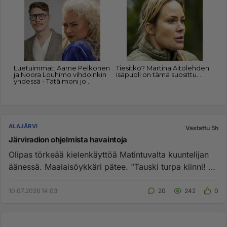
ALAJÄRVI
Vastattu 5h
Järviradion ohjelmista havaintoja
Olipas törkeää kielenkäyttöä Matintuvalta kuuntelijan
äänessä. Maalaisöykkäri pätee. "Tauski turpa kiinni! "
"Eini suu k...
10.07.2026 14:03
20
242
0