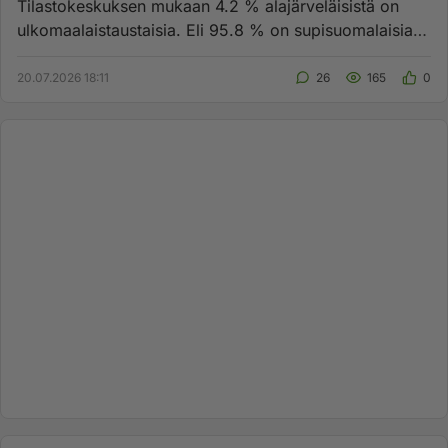
Tilastokeskuksen mukaan 4.2 % alajärveläisistä on
ulkomaalaistaustaisia. Eli 95.8 % on supisuomalaisia,
osa heistä ikävä...
20.07.2026 18:11
26
165
0