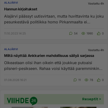
ALAJÄRVI
Vastattu 4h
Hannun kirjoitukset
Alajärvi päässyt uutisvirtaan, mutta huvittavinta ku joku
pesunkestävä politiikka homo Pirkanmaalta ei
ymmärrä huumoria ...
11.10.2023 14:25
54
1990
0
ALAJÄRVI
Vastattu 4h
Miltä näyttää Ankkurien mahdollisuus säilyä sarjassa
Oikeastaan olisi ihan oikein että joukkue putoaisi
pilsneri-pesikseen. Rahaa voisi käyttää paremminkin
kuin keppipallon ...
01.08.2026 16:21
11
78
0