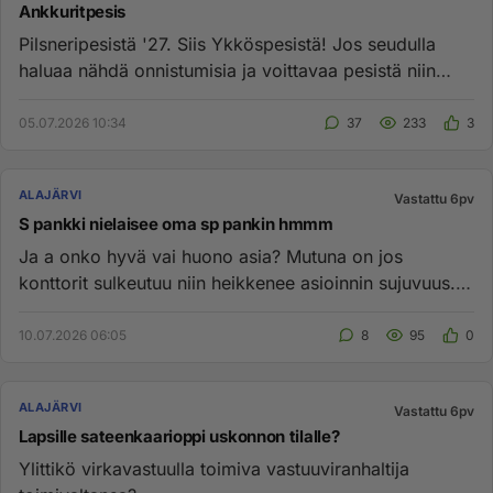
Ankkuritpesis
Pilsneripesistä '27. Siis Ykköspesistä! Jos seudulla
haluaa nähdä onnistumisia ja voittavaa pesistä niin
kannattaa vai...
05.07.2026 10:34
37
233
3
ALAJÄRVI
Vastattu 6pv
S pankki nielaisee oma sp pankin hmmm
Ja a onko hyvä vai huono asia? Mutuna on jos
konttorit sulkeutuu niin heikkenee asioinnin sujuvuus.
Oletuksena itsellä ...
10.07.2026 06:05
8
95
0
ALAJÄRVI
Vastattu 6pv
Lapsille sateenkaarioppi uskonnon tilalle?
Ylittikö virkavastuulla toimiva vastuuviranhaltija