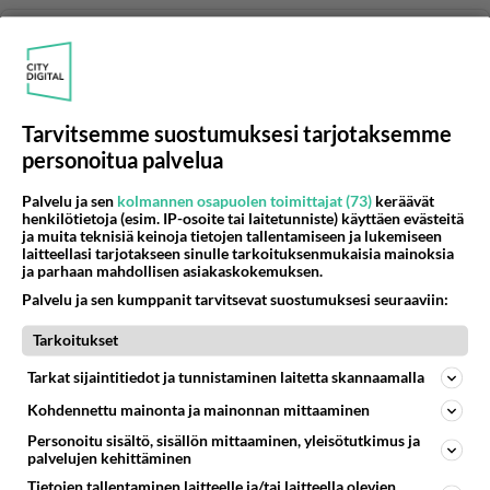
ALAJÄRVI
Vastattu 3pv
Järviradio
Mitä mieltä toimittajista? Itse komppaan ..jos oikein
muistan nimen, Suvia. Asiallinen ja rauhallinen tyyppi,
Tarvitsemme suostumuksesi tarjotaksemme
antaa ihmi...
personoitua palvelua
07.12.2020 11:52
634
16771
0
Palvelu ja sen
kolmannen osapuolen toimittajat (73)
keräävät
henkilötietoja (esim. IP-osoite tai laitetunniste) käyttäen evästeitä
ja muita teknisiä keinoja tietojen tallentamiseen ja lukemiseen
ALAJÄRVI
Vastattu 4pv
laitteellasi tarjotakseen sinulle tarkoituksenmukaisia mainoksia
ja parhaan mahdollisen asiakaskokemuksen.
Mitä mieltä Alajärven Lidlistä?
Palvelu ja sen kumppanit tarvitsevat suostumuksesi seuraaviin:
Millaisia kokemuksia? Meillä vain positiivisia. Kaikki
toimii ja mukava henkilökunta....
Tarkoitukset
Tarkat sijaintitiedot ja tunnistaminen laitetta skannaamalla
23.06.2026 18:34
21
152
0
Kohdennettu mainonta ja mainonnan mittaaminen
Personoitu sisältö, sisällön mittaaminen, yleisötutkimus ja
palvelujen kehittäminen
ALAJÄRVI
Vastattu 4pv
Lämpökeskuksen yhteyteen sähköntuotanto
Tietojen tallentaminen laitteelle ja/tai laitteella olevien