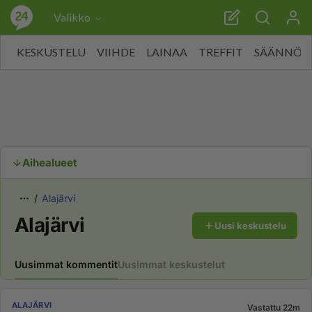
Valikko
KESKUSTELU
VIIHDE
LAINAA
TREFFIT
SÄÄNNÖT
Aihealueet
Alajärvi
Alajärvi
Uusi keskustelu
Uusimmat kommentit
Uusimmat keskustelut
ALAJÄRVI
Vastattu 22m