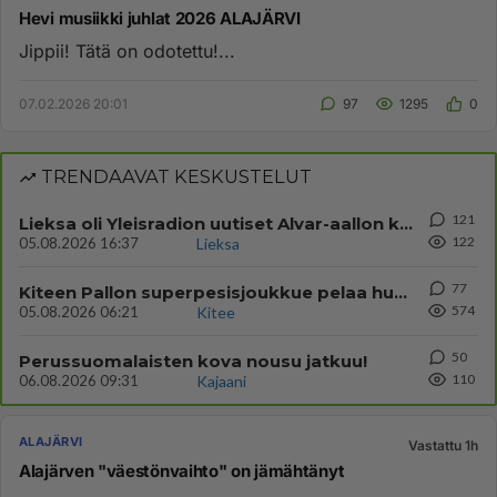
Hevi musiikki juhlat 2026 ALAJÄRVI
Jippii! Tätä on odotettu!...
07.02.2026 20:01
97
1295
0
TRENDAAVAT KESKUSTELUT
121
Lieksa oli Yleisradion uutiset Alvar-aallon kylä myynnissä?
122
05.08.2026 16:37
Lieksa
77
Kiteen Pallon superpesisjoukkue pelaa huumeiden vaikutuksen alaisena
574
05.08.2026 06:21
Kitee
50
Perussuomalaisten kova nousu jatkuu!
110
06.08.2026 09:31
Kajaani
ALAJÄRVI
Vastattu 1h
Alajärven "väestönvaihto" on jämähtänyt