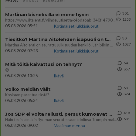
PÄIVÄ
VIIKKO
KUUKAUSI
301
Martinan bisneksillä ei mene hyvin
1253
https://www.iltalehti.fi/viihdeuutiset/a/c46da6ab-340f-4790-aaa7-0865eed2336 Yrityksen konkurssihakemus on tullut kärä
05.08.2026 05:51
Kotimaiset julkkisjuorut
30
Tiesitkö? Martina Aitolehden isäpuoli on tämä suosittu laulaja
1027
Martina Aitolehti on seurattu julkisuuden henkilö. Lähipiiriin mahtuu muitakin tunnettuja henkilöitä. Tiesitkö, että Ma
05.08.2026 07:23
Kotimaiset julkkisjuorut
64
Mitä töitä kaivattusi on tehnyt?
857
😅
05.08.2026 13:25
Ikävä
68
Voiko meidän välit
824
Koskaan parantua tästä?
05.08.2026 05:34
Ikävä
418
Jos SDP ei voita reilusti, persut kumoavat demokratian Suomesta
681
Näin tekisi ainakin Rydman seuratessaan idolinsa Trumpin mallia https://www.is.fi/politiikka/art-2000012187244.html
06.08.2026 09:02
Maailman menoa