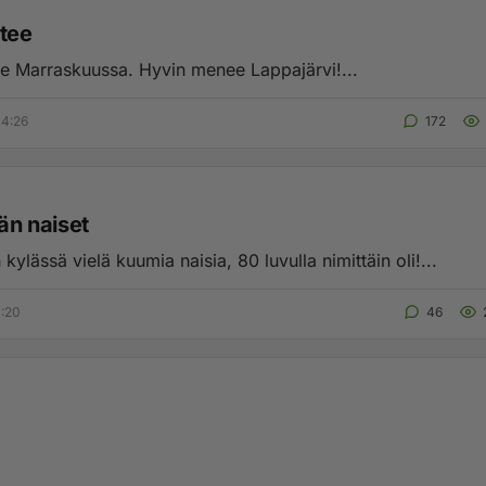
htee
ee Marraskuussa. Hyvin menee Lappajärvi!...
04:26
172
län naiset
 kylässä vielä kuumia naisia, 80 luvulla nimittäin oli!...
1:20
46