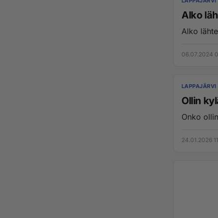
LAPPAJÄRVI
Alko lä
Alko läht
06.07.2024 
LAPPAJÄRVI
Ollin ky
Onko ollin
24.01.2026 1