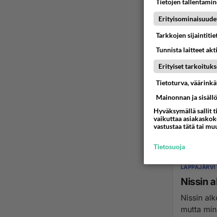
Tietojen tallentamine
Erityisominaisuude
Tarkkojen sijaintiti
Tunnista laitteet akt
Erityiset tarkoituks
Tietoturva, väärink
Mainonnan ja sisäll
Hyväksymällä sallit t
vaikuttaa asiakaskoke
vastustaa tätä tai mu
Tietosuoja
LAPPAJÄRVI
Nissin 
Nissin al
mutta mink