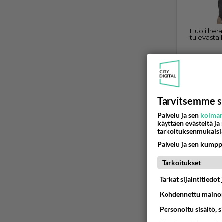
LAPPAJÄRVI
Tarvitsemme s
Perussu
Palvelu ja sen
kolman
Ainakin L
käyttäen evästeitä ja
arvoja, isä
tarkoituksenmukaisi
Palvelu ja sen kumpp
27.09.2017 1
Tarkoitukset
Tarkat sijaintitiedo
Kohdennettu mainon
Personoitu sisältö, 