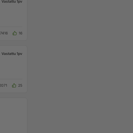
Vastattu 1pv
7416
16
Vastattu 1pv
2071
25