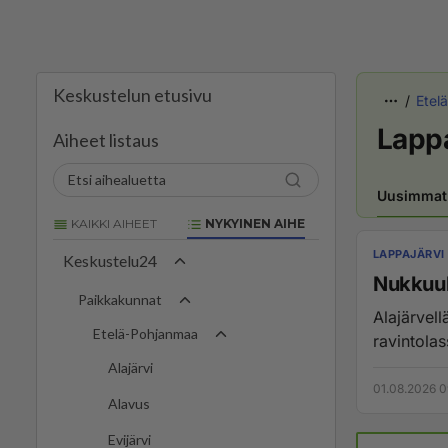
Keskustelun etusivu
Etel
Lappa
Aiheet listaus
Uusimmat
KAIKKI AIHEET
NYKYINEN AIHE
LAPPAJÄRVI
Keskustelu24
Nukkuuk
Paikkakunnat
Alajärvell
Etelä-Pohjanmaa
ravintolas
Alajärvi
01.08.2026 0
Alavus
Evijärvi