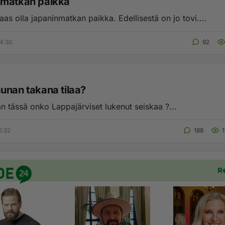
matkan paikka
aas olla japaninmatkan paikka. Edellisestä on jo tovi....
4:30
92
unan takana tilaa?
n tässä onko Lappajärviset lukenut seiskaa ?...
0:32
188