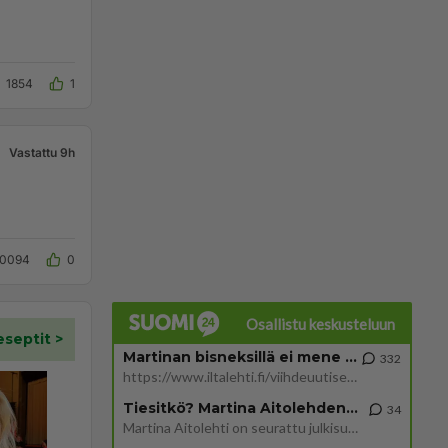
1854
1
Vastattu 9h
10094
0
Osallistu keskusteluun
Martinan bisneksillä ei mene hyvin
332
https://www.iltalehti.fi/viihdeuutiset/a/c46da6ab-340f-4790-aaa7-0865eed2336 Yrityksen konkurssihakemus on tullut kärä
Tiesitkö? Martina Aitolehden isäpuoli on tämä suosittu laulaja
34
Martina Aitolehti on seurattu julkisuuden henkilö. Lähipiiriin mahtuu muitakin tunnettuja henkilöitä. Tiesitkö, että Ma