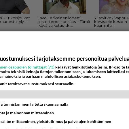
uostumuksesi tarjotaksemme personoitua palvelu
omalaisuus kovassa nosteessa
nen osapuolen toimittajat (73)
keräävät henkilötietoja (esim. IP-osoite ta
appajärvellä perussuomalaisuus on kovassa nosteessa. Perin
 muita teknisiä keinoja tietojen tallentamiseen ja lukemiseen laitteellasi t
nmaallisuutta ja kristillistä elämä...
a mainoksia ja parhaan mahdollisen asiakaskokemuksen.
anit tarvitsevat suostumuksesi seuraaviin:
0:47
224
t ja tunnistaminen laitetta skannaamalla
ta ja mainonnan mittaaminen
sisällön mittaaminen, yleisötutkimus ja palvelujen kehittäminen