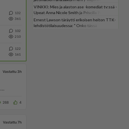
VINKKI: Mies ja alaston ase -komediat tv:ssä -
Upeat Anna Nicole Smith ja Priscilla Presley
132
mukana
361
Ernest Lawson täräytti erikoisen heiton TTK-
lehdistötilaisuudessa: " Onko tässä
102
tarkoituksena...?"
210
122
161
Vastattu 3h
...
268
4
Vastattu 7h