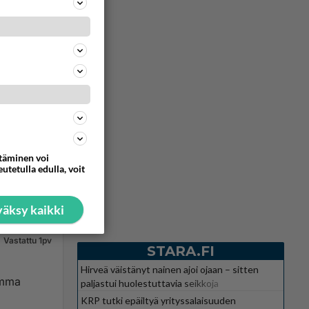
ttäminen voi
utetulla edulla, voit
äksy kaikki
Vastattu 1pv
STARA.FI
Hirveä väistänyt nainen ajoi ojaan – sitten
omma
paljastui huolestuttavia seikkoja
KRP tutki epäiltyä yrityssalaisuuden