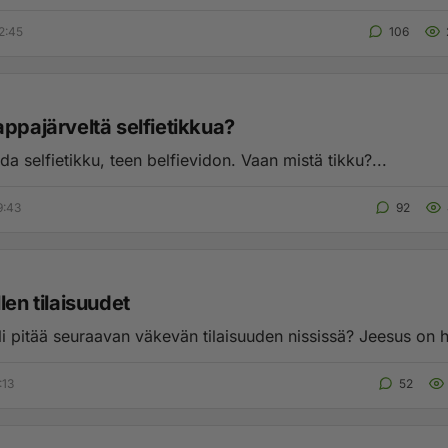
2:45
106
appajärveltä selfietikkua?
ada selfietikku, teen belfievidon. Vaan mistä tikku?...
9:43
92
len tilaisuudet
Milloin Veli pitää seuraavan väkevän tilaisuuden 
:13
52