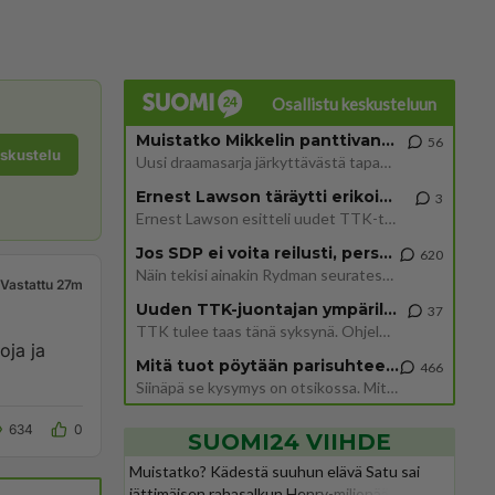
Osallistu keskusteluun
Muistatko Mikkelin panttivankidraaman?
56
eskustelu
Uusi draamasarja järkyttävästä tapauksesta on tulossa. Tositapahtumiin perustuva sarja ammentaa vuoden 1986 Mikkelin pan
Ernest Lawson täräytti erikoisen heiton TTK-lehdistötilaisuudessa: " Onko tässä tarkoituksena...?"
3
Ernest Lawson esitteli uudet TTK-tähtioppilaat ja opettajat torstaina 6.8. lehdistölle. Tulevalla kaudella on yksi hausk
Jos SDP ei voita reilusti, persut kumoavat demokratian Suomesta
620
Näin tekisi ainakin Rydman seuratessaan idolinsa Trumpin mallia https://www.is.fi/politiikka/art-2000012187244.html
Vastattu 27m
Uuden TTK-juontajan ympärillä epätietoisuus sakenee - Nyt MTV hämmentää soppaa
37
TTK tulee taas tänä syksynä. Ohjelman uudet tähtioppilaat julkistetaan torstaina 6. elokuuta klo 14 alkavassa lehdistö
oja ja
Mitä tuot pöytään parisuhteessa?
466
Siinäpä se kysymys on otsikossa. Mitäpä siis tuot/toisit pöytään parisuhteessa? Oletko mies vai nainen? Koetko sen mitä
634
0
SUOMI24 VIIHDE
Muistatko? Kädestä suuhun elävä Satu sai
jättimäisen rahasalkun Henry-miljonääriltä