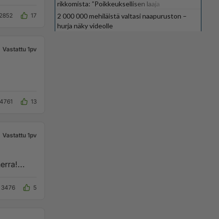
rikkomista: ”Poikkeuksellisen laaja
kokonaisuus”
2852
17
2 000 000 mehiläistä valtasi naapuruston –
hurja näky videolle
Vastattu 1pv
4761
13
Vastattu 1pv
nississä? Jeesus on herra!...
3476
5