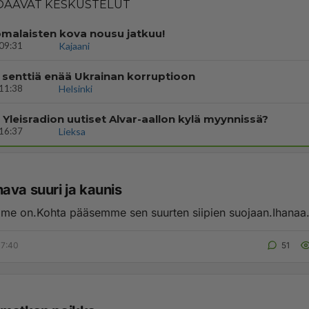
AAVAT KESKUSTELUT
malaisten kova nousu jatkuu!
09:31
Kajaani
 senttiä enää Ukrainan korruptioon
11:38
Helsinki
i Yleisradion uutiset Alvar-aallon kylä myynnissä?
16:37
Lieksa
ava suuri ja kaunis
me on.Kohta pääsemme sen suurten siipien suojaan.Ihanaa.
07:40
51