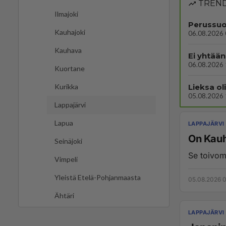
TREND
Ilmajoki
Perussuo
Kauhajoki
06.08.2026 
Kauhava
Ei yhtään
06.08.2026 
Kuortane
Lieksa ol
Kurikka
05.08.2026 
Lappajärvi
Lapua
LAPPAJÄRVI
On Kauh
Seinäjoki
Se toivom
Vimpeli
Yleistä Etelä-Pohjanmaasta
05.08.2026 
Ähtäri
LAPPAJÄRVI