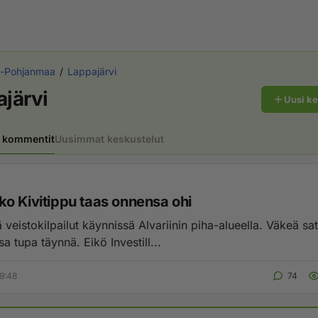
ä-Pohjanmaa
Lappajärvi
järvi
Uusi k
 kommentit
Uusimmat keskustelut
o Kivitippu taas onnensa ohi
ä veistokilpailut käynnissä Alvariinin piha-alueella. Väkeä sat
sa tupa täynnä. Eikö Investill...
9:48
74