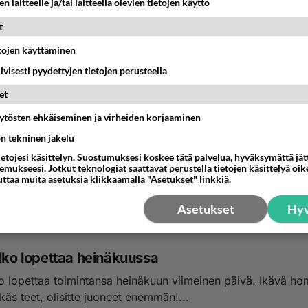
n laitteelle ja/tai laitteella olevien tietojen käyttö
t
etojen käyttäminen
iivisesti pyydettyjen tietojen perusteella
et
äytösten ehkäiseminen ja virheiden korjaaminen
ön tekninen jakelu
ietojesi käsittelyn. Suostumuksesi koskee tätä palvelua, hyväksymättä jä
mukseesi. Jotkut teknologiat saattavat perustella tietojen käsittelyä oike
uttaa muita asetuksia klikkaamalla "Asetukset" linkkiä.
Asetukset
Hyv
alko lopettaa heinäkuussa
ko lopettaa toimintansa heinäkuun viimeinen päivä. Ikävä h
äs teet, olisitte juoneet enemmän!...