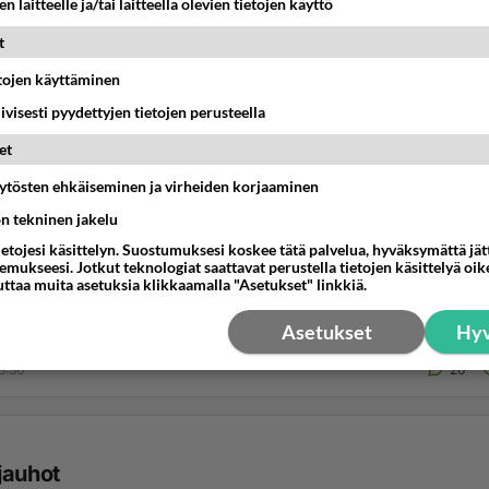
n laitteelle ja/tai laitteella olevien tietojen käyttö
t
etojen käyttäminen
iivisesti pyydettyjen tietojen perusteella
et
äytösten ehkäiseminen ja virheiden korjaaminen
ön tekninen jakelu
ietojesi käsittelyn. Suostumuksesi koskee tätä palvelua, hyväksymättä jä
istaa minut?
mukseesi. Jotkut teknologiat saattavat perustella tietojen käsittelyä oike
uttaa muita asetuksia klikkaamalla "Asetukset" linkkiä.
t muistaa varmaan minut -90 luvulta kun hortoilin spurgun
lla ja rautatieasemalla ja kerjäsin rahaa!...
Asetukset
Hyv
8:30
20
jauhot