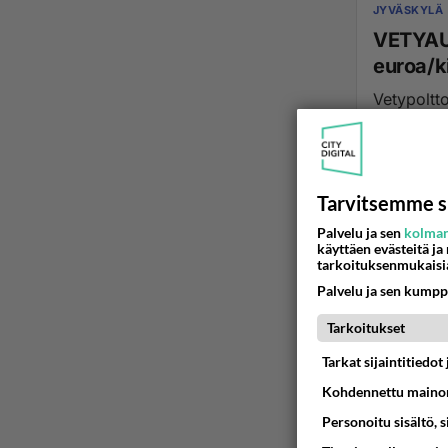
JYVÄSKYLÄ
VETYAU
euroa/k
Vetypoltt
vähenee v
30.08.2025 1
Tarvitsemme s
Palvelu ja sen
kolman
käyttäen evästeitä ja
tarkoituksenmukaisi
Palvelu ja sen kumpp
Tarkoitukset
Tarkat sijaintitiedo
Kohdennettu mainon
Personoitu sisältö, 