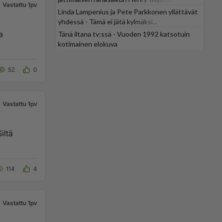
Vastattu 1pv
Linda Lampenius ja Pete Parkkonen yllättävät
yhdessä - Tämä ei jätä kylmäksi...
a
Tänä iltana tv:ssä - Vuoden 1992 katsotuin
kotimainen elokuva
52
0
Vastattu 1pv
iltä
114
4
Vastattu 1pv