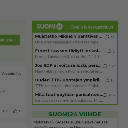
Osallistu keskusteluun
Muistatko Mikkelin panttivankidraaman?
45
eskustelu
Uusi draamasarja järkyttävästä tapauksesta on tulossa. Tositapahtumiin perustuva sarja ammentaa vuoden 1986 Mikkelin pan
Ernest Lawson täräytti erikoisen heiton TTK-lehdistötilaisuudessa: " Onko tässä tarkoituksena...?"
1
Ernest Lawson esitteli uudet TTK-tähtioppilaat ja opettajat torstaina 6.8. lehdistölle. Tulevalla kaudella on yksi hausk
Jos SDP ei voita reilusti, persut kumoavat demokratian Suomesta
589
Näin tekisi ainakin Rydman seuratessaan idolinsa Trumpin mallia https://www.is.fi/politiikka/art-2000012187244.html
Vastattu 1pv
Uuden TTK-juontajan ympärillä epätietoisuus sakenee - Nyt MTV hämmentää soppaa
34
TTK tulee taas tänä syksynä. Ohjelman uudet tähtioppilaat julkistetaan torstaina 6. elokuuta klo 14 alkavassa lehdistö
sta
Mitä tuot pöytään parisuhteessa?
458
Siinäpä se kysymys on otsikossa. Mitäpä siis tuot/toisit pöytään parisuhteessa? Oletko mies vai nainen? Koetko sen mitä
<50
0
SUOMI24 VIIHDE
Muistatko? Kädestä suuhun elävä Satu sai
jättimäisen rahasalkun Henry-miljonääriltä