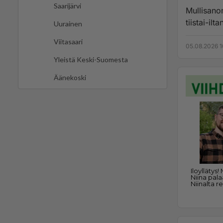
Saarijärvi
Mullisano
tiistai-ilt
Uurainen
Viitasaari
05.08.2026 1
Yleistä Keski-Suomesta
Äänekoski