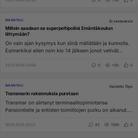
NAANTALI
Ei vastauksia
Milloin saadaan se superpeltipoliisi Emäntäkoulun
liittymään?
On vain ajan kysymys kun siinä mällätään ja kunnolla.
Esimerkiksi eilen noin klo 14 jälkeen jonot vetivät
hiljentämättä ...
23.07.2026 03:58
0
<50
0
NAANTALI
Vastattu 15pv
Transmarin rakennuksia puretaan
Transmar on siirtanyt terminaalitopimintansa
Pansiontielle ja entisten toimitilojen purku on alkanut.
Uusi Prisma on su...
18.06.2025 05:02
42
1569
0