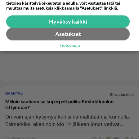
tietojen käsittelyä oikeutetulla edulla, voit vastustaa tätä tai
muuttaa muita asetuksia klikkaamalla "Asetukset" linkkiä.
Hyväksy kaikki
Asetukset
Tietosuoja
NAANTALI
Ei vastauksia
Milloin saadaan se superpeltipoliisi Emäntäkoulun
liittymään?
On vain ajan kysymys kun siinä mällätään ja kunnolla.
Esimerkiksi eilen noin klo 14 jälkeen jonot vetivät
hiljentämättä ...
23.07.2026 03:58
0
<50
0