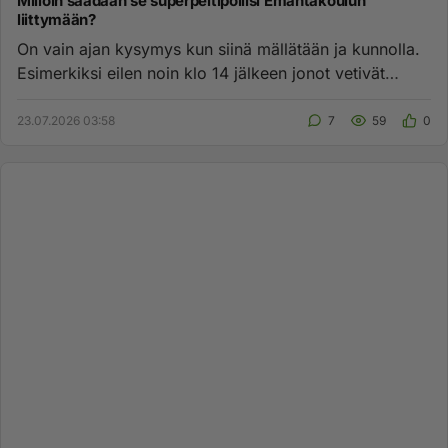
Milloin saadaan se superpeltipoliisi Emäntäkoulun
liittymään?
On vain ajan kysymys kun siinä mällätään ja kunnolla.
Esimerkiksi eilen noin klo 14 jälkeen jonot vetivät
hiljentämättä ...
23.07.2026 03:58
7
59
0