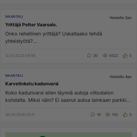
NAANTALI
Vastattu 3pv
Yrittäjä Petter Vaarsalo.
Onko rehellinen yrittäjä? Uskaltaako tehdä
yhteistyötä?...
12.03.2025 04:56
30
4522
0
NAANTALI
Vastattu 4pv
Karvetinkatu kadunvarsi
Koko kadunvarsi eilen täynnä autoja viitostalon
kohdalta. Miksi näin? Ei saanut autoa lainkaan parkkiin
vaan piti ajaa ...
30.06.2026 05:11
19
150
0