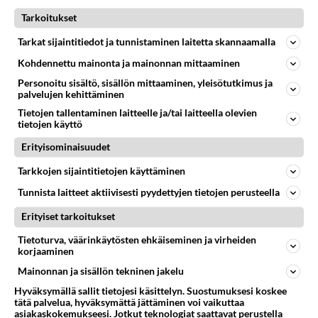
Tarkoitukset
NAANTALI
Vastattu 15pv
NAANTALIN LIDL
Tarkat sijaintitiedot ja tunnistaminen laitetta skannaamalla
Toimii edelleen erivapauksin,kun tuotteita ei voi
Kohdennettu mainonta ja mainonnan mittaaminen
punnita ja laputtaa. Vedätys on systemaattista,jos ostat
Personoitu sisältö, sisällön mittaaminen, yleisötutkimus ja
vaikka appels...
palvelujen kehittäminen
09.05.2026 11:10
9
344
0
Tietojen tallentaminen laitteelle ja/tai laitteella olevien
tietojen käyttö
Erityisominaisuudet
NAANTALI
Vastattu 15pv
Tarkkojen sijaintitietojen käyttäminen
Lietsalan uusi grilli
Tunnista laitteet aktiivisesti pyydettyjen tietojen perusteella
Mallaskulman pihalle on tullut grilli. Jollain kokemuksia
että minkäläista ruokaa sieltä saa? Onko halpaa vai
Erityiset tarkoitukset
kallista?...
Tietoturva, väärinkäytösten ehkäiseminen ja virheiden
10.10.2024 05:13
43
4681
0
korjaaminen
Mainonnan ja sisällön tekninen jakelu
Hyväksymällä sallit tietojesi käsittelyn. Suostumuksesi koskee
tätä palvelua, hyväksymättä jättäminen voi vaikuttaa
asiakaskokemukseesi. Jotkut teknologiat saattavat perustella