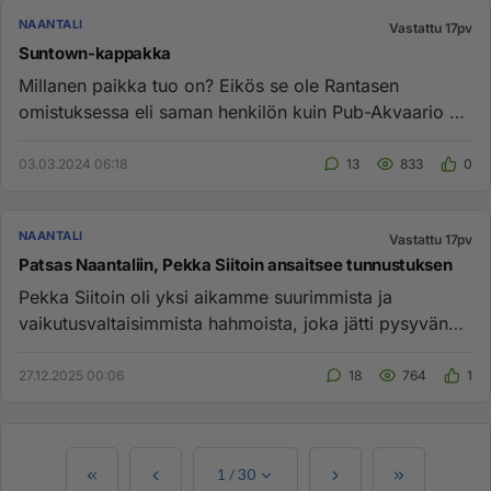
NAANTALI
Vastattu 17pv
Suntown-kappakka
Millanen paikka tuo on? Eikös se ole Rantasen
omistuksessa eli saman henkilön kuin Pub-Akvaario oli
vuosia sitten? Akva...
03.03.2024 06:18
13
833
0
NAANTALI
Vastattu 17pv
Patsas Naantaliin, Pekka Siitoin ansaitsee tunnustuksen
Pekka Siitoin oli yksi aikamme suurimmista ja
vaikutusvaltaisimmista hahmoista, joka jätti pysyvän
jäljen niin Naantalii...
27.12.2025 00:06
18
764
1
1
/
30