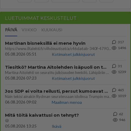
LUETUIMMAT KESKUSTELUT
PÄIVÄ
VIIKKO
KUUKAUSI
317
Martinan bisneksillä ei mene hyvin
1496
https://www.iltalehti.fi/viihdeuutiset/a/c46da6ab-340f-4790-aaa7-0865eed2336 Yrityksen konkurssihakemus on tullut kärä
05.08.2026 05:51
Kotimaiset julkkisjuorut
31
Tiesitkö? Martina Aitolehden isäpuoli on tämä suosittu laulaja
1239
Martina Aitolehti on seurattu julkisuuden henkilö. Lähipiiriin mahtuu muitakin tunnettuja henkilöitä. Tiesitkö, että Ma
05.08.2026 07:23
Kotimaiset julkkisjuorut
465
Jos SDP ei voita reilusti, persut kumoavat demokratian Suomesta
1019
Näin tekisi ainakin Rydman seuratessaan idolinsa Trumpin mallia https://www.is.fi/politiikka/art-2000012187244.html
06.08.2026 09:02
Maailman menoa
62
Mitä töitä kaivattusi on tehnyt?
946
😅
05.08.2026 13:25
Ikävä