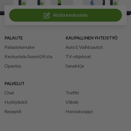
Aloita keskustelu
PALAUTE
KAUPALLINEN YHTEISTYÖ
Palautelomake
Auto1 Vaihtoautot
Keskustelu Suomi24:sta
TV-ohjelmat
Opastus
Sanakirja
PALVELUT
Chat
Treffit
Hyötylinkit
Viihde
Reseptit
Horoskooppi