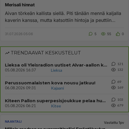
Merisali hinnat
Aivan törkeän kallista siellä. Piti tänään mennä kaljalla
kaverin kanssa, mutta katsottiin hintoja ja peuttiin
kaljat. N...
31.07.2026 05:06
5
55
0
TRENDAAVAT KESKUSTELUT
121
Lieksa oli Yleisradion uutiset Alvar-aallon kylä myynnissä?
132
05.08.2026 16:37
Lieksa
69
Perussuomalaisten kova nousu jatkuu!
169
06.08.2026 09:31
Kajaani
103
Kiteen Pallon superpesisjoukkue pelaa huumeiden vaikutuksen alaisena
679
05.08.2026 06:21
Kitee
NAANTALI
Vastattu 1pv