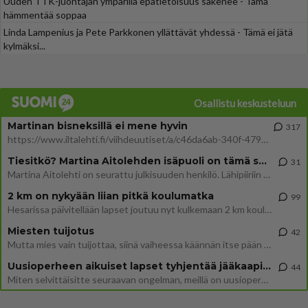
Uuden TTK-juontajan ympärillä epätietoisuus sakenee - Tämä
hämmentää soppaa
Linda Lampenius ja Pete Parkkonen yllättävät yhdessä - Tämä ei jätä
kylmäksi...
Osallistu keskusteluun
Martinan bisneksillä ei mene hyvin
317
https://www.iltalehti.fi/viihdeuutiset/a/c46da6ab-340f-4790-aaa7-0865eed2336 Yrityksen konkurssihakemus on tullut kärä
Tiesitkö? Martina Aitolehden isäpuoli on tämä suosittu laulaja
31
Martina Aitolehti on seurattu julkisuuden henkilö. Lähipiiriin mahtuu muitakin tunnettuja henkilöitä. Tiesitkö, että Ma
2 km on nykyään liian pitkä koulumatka
99
Hesarissa päivitellään lapset joutuu nyt kulkemaan 2 km kouluun jösses. Ruostefillarilla tuo matka menee vaikka miten äk
Miesten tuijotus
42
Mutta mies vain tuijottaa, siinä vaiheessa käännän itse pään pois. Mikä juttu? Yleensä jos joku tuijottaa tai katsoo, hä
Uusioperheen aikuiset lapset tyhjentää jääkaapin käydessään
44
Miten selvittäisitte seuraavan ongelman, meillä on uusioperhe, minulla teini-ikäiset lapset ja puolisolla aikuiset, jotk