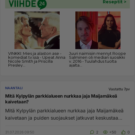
NAANTALI
Vastattu 7pv
Mitä Kylpylän parkkialueen nurkkaa jaja Maijamäkeä
kaivetaan?
Mitä Kylpylän parkkialueen nurkkaa jaja Maijamäkeä
kaivetaan ja puiden suojaukset jatkuvat keskustaa
kohti... Mistä on ...
31.07.2026 09:50
2
<50
0