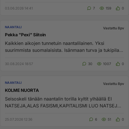
eläkkeel...
03.06.2026 14:41
7
159
0
NAANTALI
Vastattu 8pv
Pekka "Pexi" Siitoin
Kaikkien aikojen tunnetuin naantalilainen. Yksi
suurimmista suomalaisista. Isänmaan turva ja tukipilari
suomettumisen ...
30.08.2024 18:57
30
1007
0
NAANTALI
Vastattu 8pv
KOLME NUORTA
Seisoskeli tänään naantalin torilla kyltit ylhäällä EI
NATSEJA,ALAS FASISMI,KAPITALISMI LUO NATSEJA.
Mikä juttu mahtoi o...
25.07.2026 12:36
6
51
0