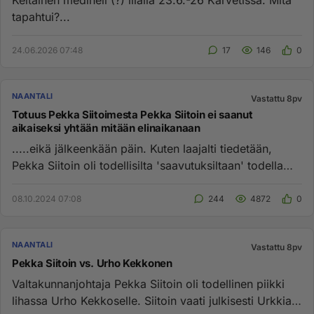
Keltainen mediheli (?) illalla 23.6.-26 Karvetissa. Mitä
tapahtui?...
24.06.2026 07:48
17
146
0
NAANTALI
Vastattu 8pv
Totuus Pekka Siitoimesta Pekka Siitoin ei saanut
aikaiseksi yhtään mitään elinaikanaan
.....eikä jälkeenkään päin. Kuten laajalti tiedetään,
Pekka Siitoin oli todellisilta 'saavutuksiltaan' todella
vaatimat...
08.10.2024 07:08
244
4872
0
NAANTALI
Vastattu 8pv
Pekka Siitoin vs. Urho Kekkonen
Valtakunnanjohtaja Pekka Siitoin oli todellinen piikki
lihassa Urho Kekkoselle. Siitoin vaati julkisesti Urkkia