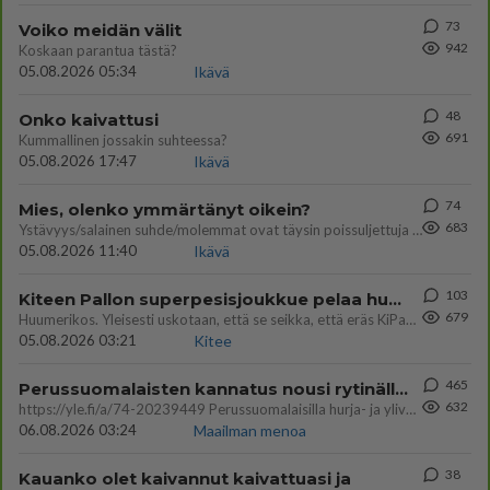
73
Voiko meidän välit
942
Koskaan parantua tästä?
05.08.2026 05:34
Ikävä
48
Onko kaivattusi
691
Kummallinen jossakin suhteessa?
05.08.2026 17:47
Ikävä
74
Mies, olenko ymmärtänyt oikein?
683
Ystävyys/salainen suhde/molemmat ovat täysin poissuljettuja asioita? Nainen
05.08.2026 11:40
Ikävä
103
Kiteen Pallon superpesisjoukkue pelaa huumeiden vaikutuksen alaisena
679
Huumerikos. Yleisesti uskotaan, että se seikka, että eräs KiPan pelaaja kärähtää huumeista, on vain jäävuoren huippu. M
05.08.2026 03:21
Kitee
465
Perussuomalaisten kannatus nousi rytinällä Ylen tänään julkaisemassa tuoreimmassa gallup-kyselyssä.
632
https://yle.fi/a/74-20239449 Perussuomalaisilla hurja- ja ylivoimaisesti suurin nousu tässä uudessa Ylen gallupissa. Kyl
06.08.2026 03:24
Maailman menoa
38
Kauanko olet kaivannut kaivattuasi ja