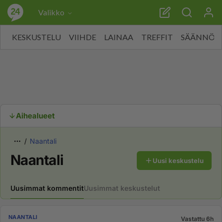
Valikko
KESKUSTELU
VIIHDE
LAINAA
TREFFIT
SÄÄNNÖT
Aihealueet
Naantali
Naantali
Uusi keskustelu
Uusimmat kommentit
Uusimmat keskustelut
NAANTALI
Vastattu 6h