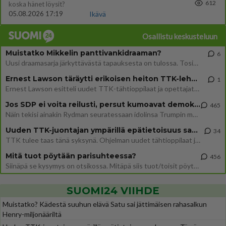
612
koska hänet löysit?
05.08.2026 17:19
Ikävä
Osallistu keskusteluun
Muistatko Mikkelin panttivankidraaman?
6
Uusi draamasarja järkyttävästä tapauksesta on tulossa. Tositapahtumiin perustuva sarja ammentaa vuoden 1986 Mikkelin pan
Ernest Lawson täräytti erikoisen heiton TTK-lehdistötilaisuudessa: " Onko tässä tarkoituksena...?"
1
Ernest Lawson esitteli uudet TTK-tähtioppilaat ja opettajat torstaina 6.8. lehdistölle. Tulevalla kaudella on yksi hausk
Jos SDP ei voita reilusti, persut kumoavat demokratian Suomesta
465
Näin tekisi ainakin Rydman seuratessaan idolinsa Trumpin mallia https://www.is.fi/politiikka/art-2000012187244.html
Uuden TTK-juontajan ympärillä epätietoisuus sakenee - Nyt MTV hämmentää soppaa
34
TTK tulee taas tänä syksynä. Ohjelman uudet tähtioppilaat julkistetaan torstaina 6. elokuuta klo 14 alkavassa lehdistö
Mitä tuot pöytään parisuhteessa?
456
Siinäpä se kysymys on otsikossa. Mitäpä siis tuot/toisit pöytään parisuhteessa? Oletko mies vai nainen? Koetko sen mitä
SUOMI24 VIIHDE
Muistatko? Kädestä suuhun elävä Satu sai jättimäisen rahasalkun
Henry-miljonääriltä