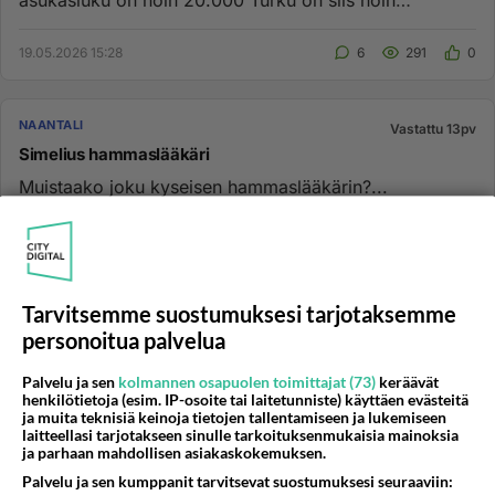
asukasluku on noin 20.000 Turku on siis noin
kymmenen (10x) kertaa Naantali...
19.05.2026 15:28
6
291
0
NAANTALI
Vastattu 13pv
Simelius hammaslääkäri
Muistaako joku kyseisen hammaslääkärin?...
20.07.2026 08:38
9
68
0
Tarvitsemme suostumuksesi tarjotaksemme
NAANTALI
Vastattu 17pv
personoitua palvelua
Naantali ja Raisio yhdistyvät
Tänään 1. huhtikuuta Naantali ja Raisio aikovat
Palvelu ja sen
kolmannen osapuolen toimittajat (73)
keräävät
yhdistyä eli nyt on enää kyse siitä kumpi nimi tulee
henkilötietoja (esim. IP-osoite tai laitetunniste) käyttäen evästeitä
ja muita teknisiä keinoja tietojen tallentamiseen ja lukemiseen
säilymään eli Naant...
laitteellasi tarjotakseen sinulle tarkoituksenmukaisia mainoksia
ja parhaan mahdollisen asiakaskokemuksen.
01.04.2026 05:13
18
488
0
Palvelu ja sen kumppanit tarvitsevat suostumuksesi seuraaviin: